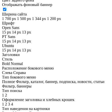
Цвет заднего фона
Отображать фоновый баннер
Ширина сайта
1 700 px
1 500 px
1 344 px
1 200 px
Шрифт
Open Sans
15 px
14 px
13 px
PT Sans
15 px
14 px
13 px
Ubuntu
15 px
14 px
13 px
Заголовки
Стиль
Bold
Normal
Расположение бокового меню
Слева
Справа
Тип бокового меню
Полное
Фильтр, каталог, баннер, подписка, новости, статьи
Фильтр, баннеры
Тип поиска
1
2
Оформление заголовка и хлебных крошек
1
2
3
4
Тип наведения на картинки