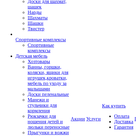
Доски для шахмат,
шашек
Нарды
Шахматы
Шашки
Твистер
Спортивные комплексы
Спортивные
комплексы
Детская мебель
Хозтовары
Ванны, горшки,
коляски, ящики для
игрушек,кроватки,
мебель по уходу за
малышами
Доски пеленальные
Манежи и
стульчики для
Как купить
кормления
Рюкзачки для
Оплата
Акции
Услуги
ношения детей и
Доставка
люльки переносные
Гарантия
Прыгунки и вожжи