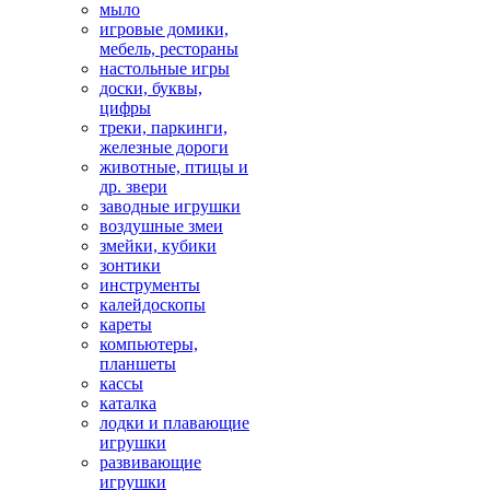
мыло
игровые домики,
мебель, рестораны
настольные игры
доски, буквы,
цифры
треки, паркинги,
железные дороги
животные, птицы и
др. звери
заводные игрушки
воздушные змеи
змейки, кубики
зонтики
инструменты
калейдоскопы
кареты
компьютеры,
планшеты
кассы
каталка
лодки и плавающие
игрушки
развивающие
игрушки