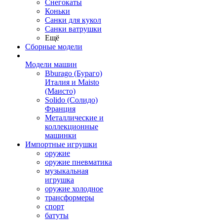
Снегокаты
Коньки
Санки для кукол
Санки ватрушки
Ещё
Сборные модели
Модели машин
Bburago (Бураго)
Италия и Maisto
(Маисто)
Solido (Солидо)
Франция
Металлические и
коллекционные
машинки
Импортные игрушки
оружие
оружие пневматика
музыкальная
игрушка
оружие холодное
трансформеры
спорт
батуты