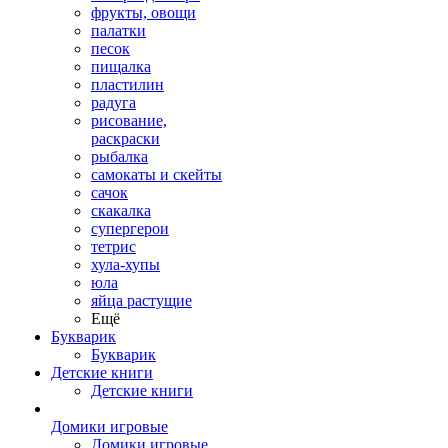
фрукты, овощи
палатки
песок
пищалка
пластилин
радуга
рисование,
раскраски
рыбалка
самокаты и скейты
сачок
скакалка
супергерои
тетрис
хула-хупы
юла
яйца растущие
Ещё
Букварик
Букварик
Детские книги
Детские книги
Домики игровые
Домики игровые