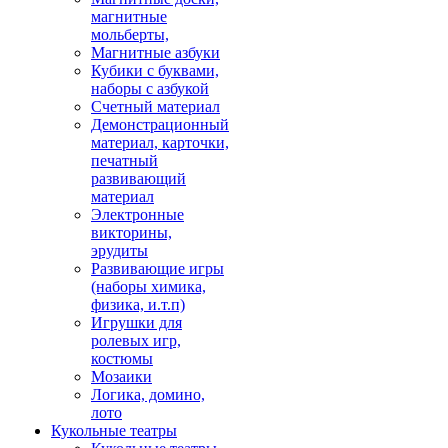
магнитные
мольберты,
Магнитные азбуки
Кубики с буквами,
наборы с азбукой
Счетный материал
Демонстрационный
материал, карточки,
печатный
развивающий
материал
Электронные
викторины,
эрудиты
Развивающие игры
(наборы химика,
физика, и.т.п)
Игрушки для
ролевых игр,
костюмы
Мозаики
Логика, домино,
лото
Кукольные театры