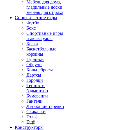
Мебель для дома,
гладильные доски,
мебель для отдыха
Спорт и летние игры
Футбол
Бокс
Спортивные игры
и аксессуары
Кегли
Баскетбольные
корзины
Турники
Обручи
Кольцебросы
Дартсы
Городки
Теннис и
бадминтон
Бумеранги
Гантели
Летающие тарелки
Скакалки
Гольф
Ещё
Конструкторы