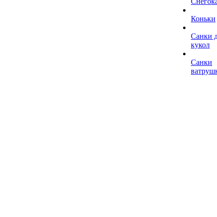
Снегок
Коньки
Санки 
кукол
Санки
ватруш