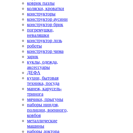
коврик пазлы
коляски, кроватки
конструкторы
конструктор аусини
конструктор брик
погремушки,
неваляшки
конструктор лозь
роботы
конструктор чима
зарик
куклы, одежда,
аксессуары
ДЕФА
кухни, бытовая
техника, посуда
манеж, карусель-
тринога
мячики, прыгуны
наборы ниндзя,
полиции, военного,
ковбоя
металлические
машины
наборы доктора