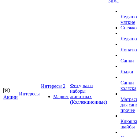
Зима
Ледянк
мягкие
Снежко
Ледянк
Лопатк
Санки
Лыжи
Санки
Фигурки и
Интересы 2
коляска
наборы
Интересы
Маркет
животных
Акции
Матрас
(Коллекционные)
для сан
прочее
Клюшк
шайбы