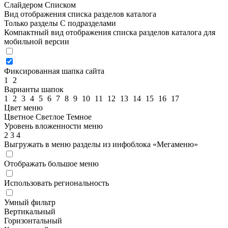
Слайдером
Списком
Вид отображения списка разделов каталога
Только разделы
С подразделами
Компактный вид отображения списка разделов каталога для
мобильной версии
Фиксированная шапка сайта
1
2
Варианты шапок
1
2
3
4
5
6
7
8
9
10
11
12
13
14
15
16
17
Цвет меню
Цветное
Светлое
Темное
Уровень вложенности меню
2
3
4
Выгружать в меню разделы из инфоблока «Мегаменю»
Отображать большое меню
Использовать региональность
Умный фильтр
Вертикальный
Горизонтальный