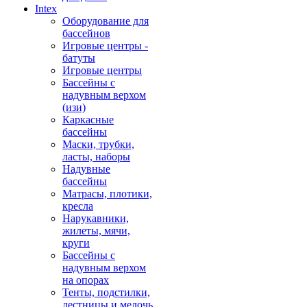
Intex
Оборудование для
бассейнов
Игровые центры -
батуты
Игровые центры
Бассейны с
надувным верхом
(изи)
Каркасные
бассейны
Маски, трубки,
ласты, наборы
Надувные
бассейны
Матрасы, плотики,
кресла
Нарукавники,
жилеты, мячи,
круги
Бассейны с
надувным верхом
на опорах
Тенты, подстилки,
лестницы и мелочь