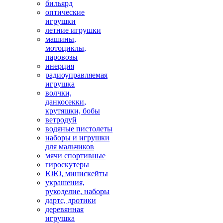
бильярд
оптические
игрушки
летние игрушки
машины,
мотоциклы,
паровозы
инерция
радиоуправляемая
игрушка
волчки,
данкосекки,
крутяшки, бобы
ветродуй
водяные пистолеты
наборы и игрушки
для мальчиков
мячи спортивные
гироскутеры
ЮЮ, минискейты
украшения,
рукоделие, наборы
дартс, дротики
деревянная
игрушка