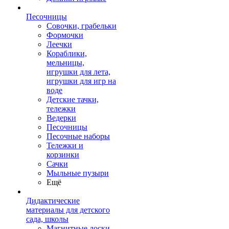
Песочницы
Совочки, грабельки
Формочки
Леечки
Кораблики,
мельницы,
игрушки для лета,
игрушки для игр на
воде
Детские тачки,
тележки
Ведерки
Песочницы
Песочные наборы
Тележки и
корзинки
Сачки
Мыльные пузыри
Ещё
Дидактические
материалы для детского
сада, школы
Магнитные доски,