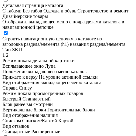
Детальная страница каталога
С табами
Без табов
Одежда и обувь
Строительство и ремонт
Дизайнерские товары
Отображать выпадающее меню с подразделами каталога в
навигационной цепочке
Строить навигационную цепочку в каталоге из
заголовка раздела/элемента (h1)
названия раздела/элемента
Тип SKU
1
2
Режим показа детальной картинки
Всплывающее окно
Лупа
Положение выпадающего меню каталога
Прижато к верху
На уровне активной ссылки
Вид отображения выпадающего меню каталога
Справа
Снизу
Режим показа просмотренных товаров
Быстрый
Стандартный
Блок ранее вы смотрели
Вертикальные блоки
Горизонтальные блоки
Вид отображения наличия
Списком
Списком/Картой
Картой
Вид отзывов
Стандартные
Расширенные