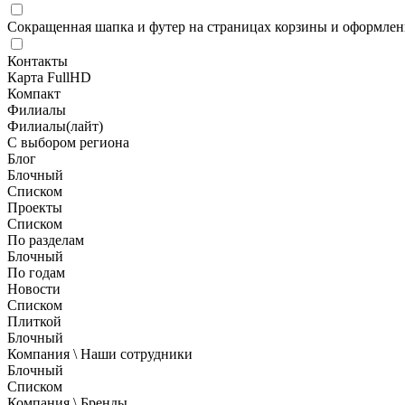
Сокращенная шапка и футер на страницах корзины и оформлени
Контакты
Карта FullHD
Компакт
Филиалы
Филиалы(лайт)
С выбором региона
Блог
Блочный
Списком
Проекты
Списком
По разделам
Блочный
По годам
Новости
Списком
Плиткой
Блочный
Компания \ Наши сотрудники
Блочный
Списком
Компания \ Бренды