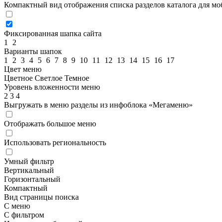
Компактный вид отображения списка разделов каталога для м
Фиксированная шапка сайта
1
2
Варианты шапок
1
2
3
4
5
6
7
8
9
10
11
12
13
14
15
16
17
Цвет меню
Цветное
Светлое
Темное
Уровень вложенности меню
2
3
4
Выгружать в меню разделы из инфоблока «Мегаменю»
Отображать большое меню
Использовать региональность
Умный фильтр
Вертикальный
Горизонтальный
Компактный
Вид страницы поиска
С меню
С фильтром