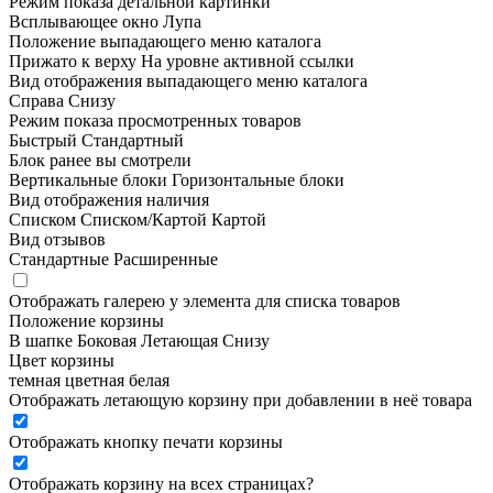
Режим показа детальной картинки
Всплывающее окно
Лупа
Положение выпадающего меню каталога
Прижато к верху
На уровне активной ссылки
Вид отображения выпадающего меню каталога
Справа
Снизу
Режим показа просмотренных товаров
Быстрый
Стандартный
Блок ранее вы смотрели
Вертикальные блоки
Горизонтальные блоки
Вид отображения наличия
Списком
Списком/Картой
Картой
Вид отзывов
Стандартные
Расширенные
Отображать галерею у элемента для списка товаров
Положение корзины
В шапке
Боковая
Летающая
Снизу
Цвет корзины
темная
цветная
белая
Отображать летающую корзину при добавлении в неё товара
Отображать кнопку печати корзины
Отображать корзину на всех страницах
?