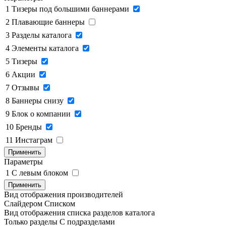
1
Тизеры под большими баннерами
2
Плавающие баннеры
3
Разделы каталога
4
Элементы каталога
5
Тизеры
6
Акции
7
Отзывы
8
Баннеры снизу
9
Блок о компании
10
Бренды
11
Инстаграм
Применить
Параметры
1
C левым блоком
Применить
Вид отображения производителей
Слайдером
Списком
Вид отображения списка разделов каталога
Только разделы
С подразделами