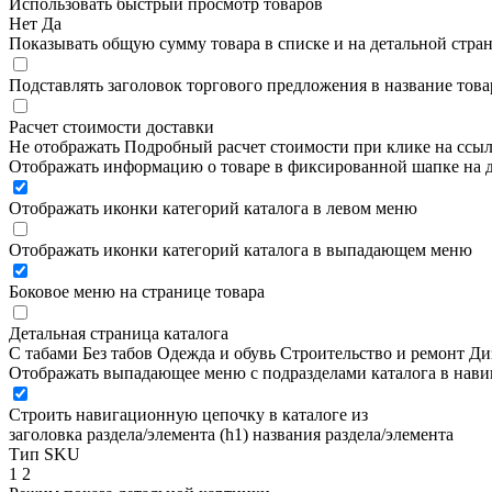
Использовать быстрый просмотр товаров
Нет
Да
Показывать общую сумму товара в списке и на детальной стра
Подставлять заголовок торгового предложения в название това
Расчет стоимости доставки
Не отображать
Подробный расчет стоимости при клике на ссы
Отображать информацию о товаре в фиксированной шапке на д
Отображать иконки категорий каталога в левом меню
Отображать иконки категорий каталога в выпадающем меню
Боковое меню на странице товара
Детальная страница каталога
С табами
Без табов
Одежда и обувь
Строительство и ремонт
Ди
Отображать выпадающее меню с подразделами каталога в нав
Строить навигационную цепочку в каталоге из
заголовка раздела/элемента (h1)
названия раздела/элемента
Тип SKU
1
2