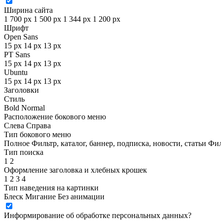
Ширина сайта
1 700 px
1 500 px
1 344 px
1 200 px
Шрифт
Open Sans
15 px
14 px
13 px
PT Sans
15 px
14 px
13 px
Ubuntu
15 px
14 px
13 px
Заголовки
Стиль
Bold
Normal
Расположение бокового меню
Слева
Справа
Тип бокового меню
Полное
Фильтр, каталог, баннер, подписка, новости, статьи
Фил
Тип поиска
1
2
Оформление заголовка и хлебных крошек
1
2
3
4
Тип наведения на картинки
Блеск
Мигание
Без анимации
Информирование об обработке персональных данных
?