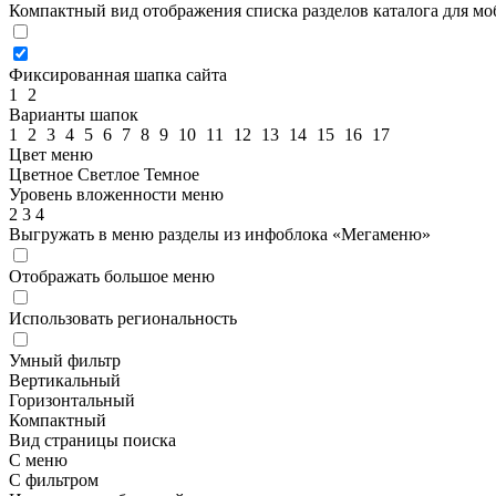
Компактный вид отображения списка разделов каталога для м
Фиксированная шапка сайта
1
2
Варианты шапок
1
2
3
4
5
6
7
8
9
10
11
12
13
14
15
16
17
Цвет меню
Цветное
Светлое
Темное
Уровень вложенности меню
2
3
4
Выгружать в меню разделы из инфоблока «Мегаменю»
Отображать большое меню
Использовать региональность
Умный фильтр
Вертикальный
Горизонтальный
Компактный
Вид страницы поиска
С меню
С фильтром