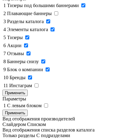
1
Тизеры под большими баннерами
2
Плавающие баннеры
3
Разделы каталога
4
Элементы каталога
5
Тизеры
6
Акции
7
Отзывы
8
Баннеры снизу
9
Блок о компании
10
Бренды
11
Инстаграм
Применить
Параметры
1
C левым блоком
Применить
Вид отображения производителей
Слайдером
Списком
Вид отображения списка разделов каталога
Только разделы
С подразделами