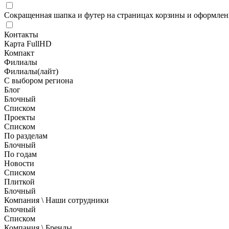
Сокращенная шапка и футер на страницах корзины и оформлени
Контакты
Карта FullHD
Компакт
Филиалы
Филиалы(лайт)
С выбором региона
Блог
Блочный
Списком
Проекты
Списком
По разделам
Блочный
По годам
Новости
Списком
Плиткой
Блочный
Компания \ Наши сотрудники
Блочный
Списком
Компания \ Бренды