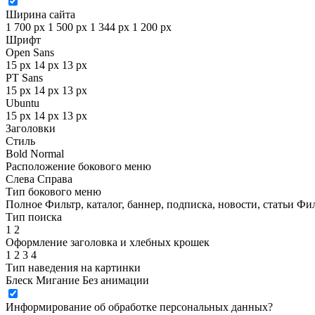
Ширина сайта
1 700 px
1 500 px
1 344 px
1 200 px
Шрифт
Open Sans
15 px
14 px
13 px
PT Sans
15 px
14 px
13 px
Ubuntu
15 px
14 px
13 px
Заголовки
Стиль
Bold
Normal
Расположение бокового меню
Слева
Справа
Тип бокового меню
Полное
Фильтр, каталог, баннер, подписка, новости, статьи
Фил
Тип поиска
1
2
Оформление заголовка и хлебных крошек
1
2
3
4
Тип наведения на картинки
Блеск
Мигание
Без анимации
Информирование об обработке персональных данных
?