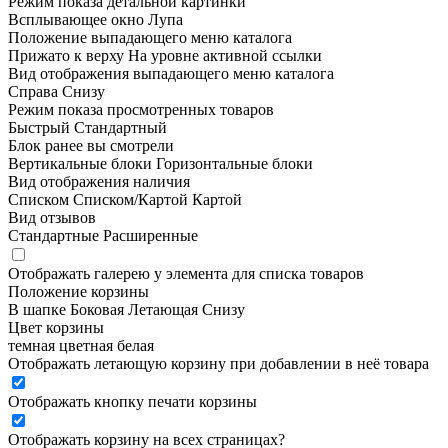
Режим показа детальной картинки
Всплывающее окно
Лупа
Положение выпадающего меню каталога
Прижато к верху
На уровне активной ссылки
Вид отображения выпадающего меню каталога
Справа
Снизу
Режим показа просмотренных товаров
Быстрый
Стандартный
Блок ранее вы смотрели
Вертикальные блоки
Горизонтальные блоки
Вид отображения наличия
Списком
Списком/Картой
Картой
Вид отзывов
Стандартные
Расширенные
Отображать галерею у элемента для списка товаров
Положение корзины
В шапке
Боковая
Летающая
Снизу
Цвет корзины
темная
цветная
белая
Отображать летающую корзину при добавлении в неё товара
Отображать кнопку печати корзины
Отображать корзину на всех страницах
?