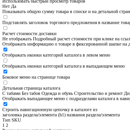
Использовать быстрый просмотр товаров
Нет
Да
Показывать общую сумму товара в списке и на детальной стра
Подставлять заголовок торгового предложения в название това
Расчет стоимости доставки
Не отображать
Подробный расчет стоимости при клике на ссы
Отображать информацию о товаре в фиксированной шапке на д
Отображать иконки категорий каталога в левом меню
Отображать иконки категорий каталога в выпадающем меню
Боковое меню на странице товара
Детальная страница каталога
С табами
Без табов
Одежда и обувь
Строительство и ремонт
Ди
Отображать выпадающее меню с подразделами каталога в нав
Строить навигационную цепочку в каталоге из
заголовка раздела/элемента (h1)
названия раздела/элемента
Тип SKU
1
2