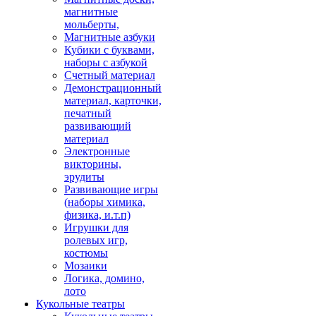
магнитные
мольберты,
Магнитные азбуки
Кубики с буквами,
наборы с азбукой
Счетный материал
Демонстрационный
материал, карточки,
печатный
развивающий
материал
Электронные
викторины,
эрудиты
Развивающие игры
(наборы химика,
физика, и.т.п)
Игрушки для
ролевых игр,
костюмы
Мозаики
Логика, домино,
лото
Кукольные театры