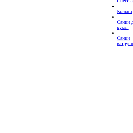
Снегок
Коньки
Санки 
кукол
Санки
ватруш