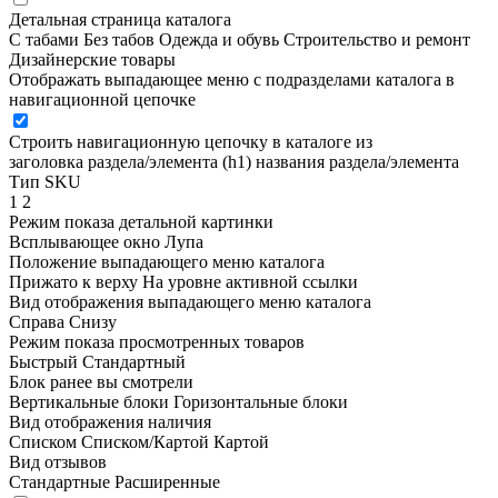
Детальная страница каталога
С табами
Без табов
Одежда и обувь
Строительство и ремонт
Дизайнерские товары
Отображать выпадающее меню с подразделами каталога в
навигационной цепочке
Строить навигационную цепочку в каталоге из
заголовка раздела/элемента (h1)
названия раздела/элемента
Тип SKU
1
2
Режим показа детальной картинки
Всплывающее окно
Лупа
Положение выпадающего меню каталога
Прижато к верху
На уровне активной ссылки
Вид отображения выпадающего меню каталога
Справа
Снизу
Режим показа просмотренных товаров
Быстрый
Стандартный
Блок ранее вы смотрели
Вертикальные блоки
Горизонтальные блоки
Вид отображения наличия
Списком
Списком/Картой
Картой
Вид отзывов
Стандартные
Расширенные