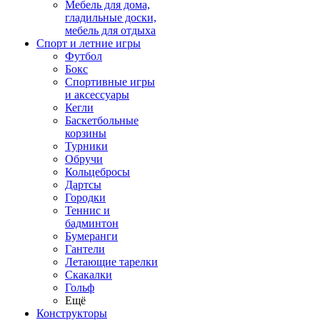
Мебель для дома,
гладильные доски,
мебель для отдыха
Спорт и летние игры
Футбол
Бокс
Спортивные игры
и аксессуары
Кегли
Баскетбольные
корзины
Турники
Обручи
Кольцебросы
Дартсы
Городки
Теннис и
бадминтон
Бумеранги
Гантели
Летающие тарелки
Скакалки
Гольф
Ещё
Конструкторы