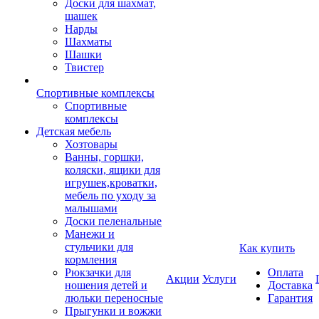
Доски для шахмат,
шашек
Нарды
Шахматы
Шашки
Твистер
Спортивные комплексы
Спортивные
комплексы
Детская мебель
Хозтовары
Ванны, горшки,
коляски, ящики для
игрушек,кроватки,
мебель по уходу за
малышами
Доски пеленальные
Манежи и
стульчики для
Как купить
кормления
Рюкзачки для
Оплата
Акции
Услуги
ношения детей и
Доставка
люльки переносные
Гарантия
Прыгунки и вожжи