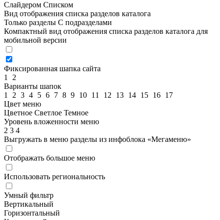
Слайдером
Списком
Вид отображения списка разделов каталога
Только разделы
С подразделами
Компактный вид отображения списка разделов каталога для
мобильной версии
Фиксированная шапка сайта
1
2
Варианты шапок
1
2
3
4
5
6
7
8
9
10
11
12
13
14
15
16
17
Цвет меню
Цветное
Светлое
Темное
Уровень вложенности меню
2
3
4
Выгружать в меню разделы из инфоблока «Мегаменю»
Отображать большое меню
Использовать региональность
Умный фильтр
Вертикальный
Горизонтальный