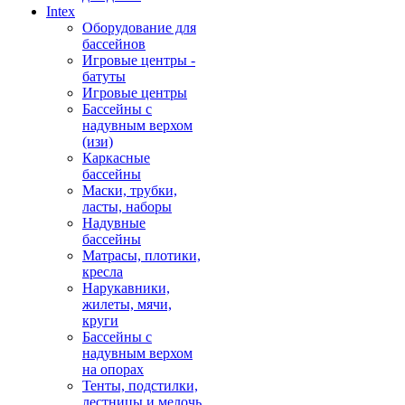
Intex
Оборудование для
бассейнов
Игровые центры -
батуты
Игровые центры
Бассейны с
надувным верхом
(изи)
Каркасные
бассейны
Маски, трубки,
ласты, наборы
Надувные
бассейны
Матрасы, плотики,
кресла
Нарукавники,
жилеты, мячи,
круги
Бассейны с
надувным верхом
на опорах
Тенты, подстилки,
лестницы и мелочь