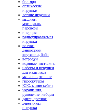
бильярд
оптические
игрушки
летние игрушки
машины,
мотоциклы,
паровозы
инерция
радиоуправляемая
игрушка
волчки,
данкосекки,
крутяшки, бобы
ветродуй
водяные пистолеты
наборы и игрушки
для мальчиков
мячи спортивные
гироскутеры
ЮЮ, минискейты
украшения,
рукоделие, наборы
дартс, дротики
деревянная
игрушка