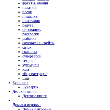
фрукты, овощи
палатки
песок
пищалка
пластилин
радуга
рисование,
раскраски
рыбалка
самокаты и скейты
сачок
скакалка
супергерои
тетрис
хула-хупы
юла
яйца растущие
Ещё
Букварик
Букварик
Детские книги
Детские книги
Домики игровые
Домики игровые