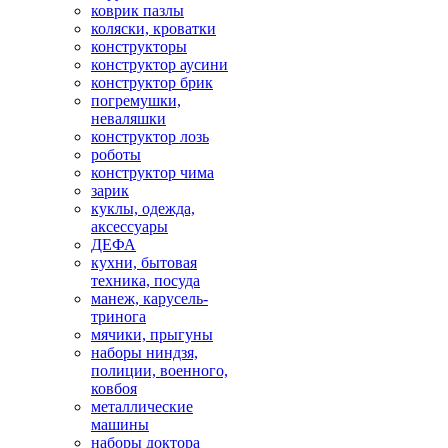
коврик пазлы
коляски, кроватки
конструкторы
конструктор аусини
конструктор брик
погремушки,
неваляшки
конструктор лозь
роботы
конструктор чима
зарик
куклы, одежда,
аксессуары
ДЕФА
кухни, бытовая
техника, посуда
манеж, карусель-
тринога
мячики, прыгуны
наборы ниндзя,
полиции, военного,
ковбоя
металлические
машины
наборы доктора