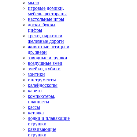
мыло
игровые домики,
мебель, рестораны
настольные игры
доски, буквы,
цифры
треки, паркинги,
железные дороги
животные, птицы и
др. звери
заводные игрушки
воздушные змеи
змейки, кубики
зонтики
инструменты
калейдоскопы
кареты
компьютеры,
планшеты
кассы
каталка
лодки и плавающие
игрушки
развивающие
игрушки