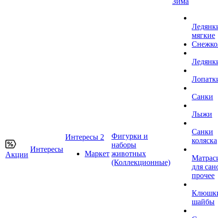
Зима
Ледянк
мягкие
Снежко
Ледянк
Лопатк
Санки
Лыжи
Санки
Фигурки и
Интересы 2
коляска
наборы
Интересы
Маркет
животных
Акции
Матрас
(Коллекционные)
для сан
прочее
Клюшк
шайбы