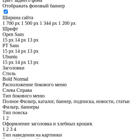
Цвет заднего фона
Отображать фоновый баннер
Ширина сайта
1 700 px
1 500 px
1 344 px
1 200 px
Шрифт
Open Sans
15 px
14 px
13 px
PT Sans
15 px
14 px
13 px
Ubuntu
15 px
14 px
13 px
Заголовки
Стиль
Bold
Normal
Расположение бокового меню
Слева
Справа
Тип бокового меню
Полное
Фильтр, каталог, баннер, подписка, новости, статьи
Фильтр, баннеры
Тип поиска
1
2
Оформление заголовка и хлебных крошек
1
2
3
4
Тип наведения на картинки