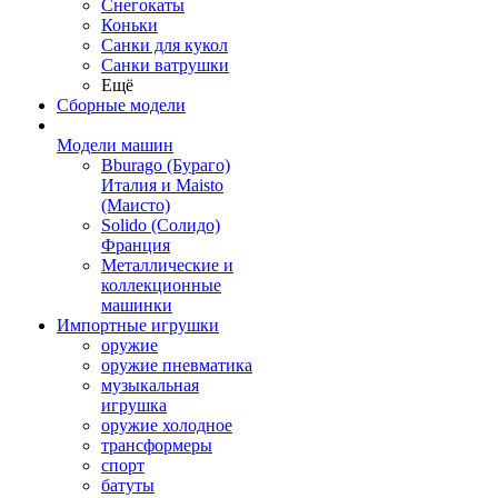
Снегокаты
Коньки
Санки для кукол
Санки ватрушки
Ещё
Сборные модели
Модели машин
Bburago (Бураго)
Италия и Maisto
(Маисто)
Solido (Солидо)
Франция
Металлические и
коллекционные
машинки
Импортные игрушки
оружие
оружие пневматика
музыкальная
игрушка
оружие холодное
трансформеры
спорт
батуты