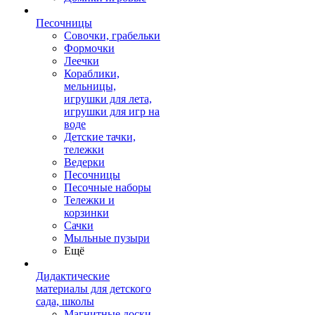
Песочницы
Совочки, грабельки
Формочки
Леечки
Кораблики,
мельницы,
игрушки для лета,
игрушки для игр на
воде
Детские тачки,
тележки
Ведерки
Песочницы
Песочные наборы
Тележки и
корзинки
Сачки
Мыльные пузыри
Ещё
Дидактические
материалы для детского
сада, школы
Магнитные доски,