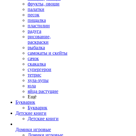
фрукты, овощи
палатки
песок
пищалка
пластилин
радуга
рисование,
раскраски
рыбалка
самокаты и скейты
сачок
скакалка
супергерои
тетрис
хула-хупы
юла
яйца растущие
Ещё
Букварик
Букварик
Детские книги
Детские книги
Домики игровые
Домики игровые