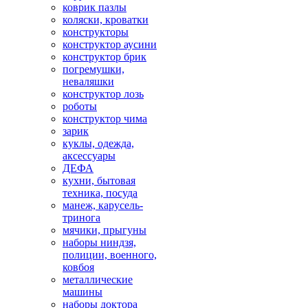
коврик пазлы
коляски, кроватки
конструкторы
конструктор аусини
конструктор брик
погремушки,
неваляшки
конструктор лозь
роботы
конструктор чима
зарик
куклы, одежда,
аксессуары
ДЕФА
кухни, бытовая
техника, посуда
манеж, карусель-
тринога
мячики, прыгуны
наборы ниндзя,
полиции, военного,
ковбоя
металлические
машины
наборы доктора