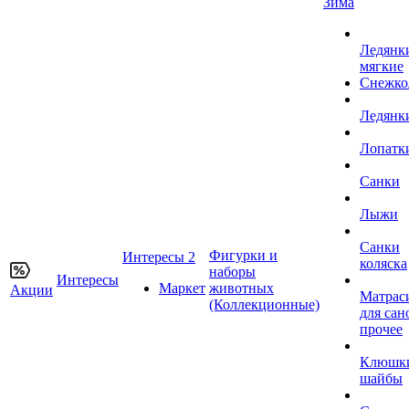
Зима
Ледянк
мягкие
Снежко
Ледянк
Лопатк
Санки
Лыжи
Санки
Фигурки и
Интересы 2
коляска
наборы
Интересы
Маркет
животных
Акции
Матрас
(Коллекционные)
для сан
прочее
Клюшк
шайбы