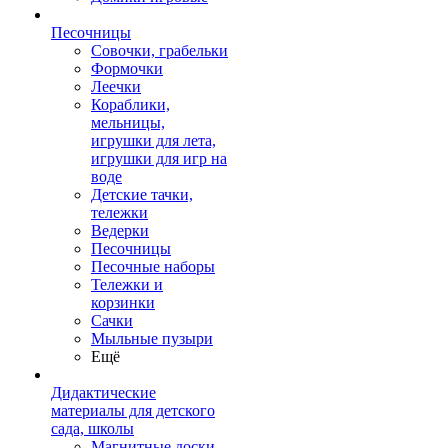
Песочницы
Совочки, грабельки
Формочки
Леечки
Кораблики,
мельницы,
игрушки для лета,
игрушки для игр на
воде
Детские тачки,
тележки
Ведерки
Песочницы
Песочные наборы
Тележки и
корзинки
Сачки
Мыльные пузыри
Ещё
Дидактические
материалы для детского
сада, школы
Магнитные доски,