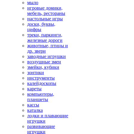
мыло
игровые домики,
мебель, рестораны
настольные игры
доски, буквы,
цифры
треки, паркинги,
железные дороги
животные, птицы и
др. звери
заводные игрушки
воздушные змеи
змейки, кубики
зонтики
инструменты
калейдоскопы
кареты
компьютеры,
планшеты
кассы
каталка
лодки и плавающие
игрушки
развивающие
игрушки