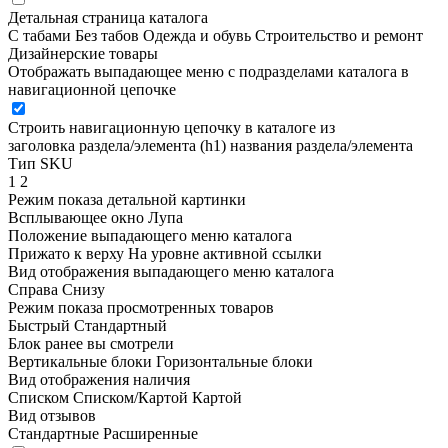
Детальная страница каталога
С табами
Без табов
Одежда и обувь
Строительство и ремонт
Дизайнерские товары
Отображать выпадающее меню с подразделами каталога в
навигационной цепочке
Строить навигационную цепочку в каталоге из
заголовка раздела/элемента (h1)
названия раздела/элемента
Тип SKU
1
2
Режим показа детальной картинки
Всплывающее окно
Лупа
Положение выпадающего меню каталога
Прижато к верху
На уровне активной ссылки
Вид отображения выпадающего меню каталога
Справа
Снизу
Режим показа просмотренных товаров
Быстрый
Стандартный
Блок ранее вы смотрели
Вертикальные блоки
Горизонтальные блоки
Вид отображения наличия
Списком
Списком/Картой
Картой
Вид отзывов
Стандартные
Расширенные