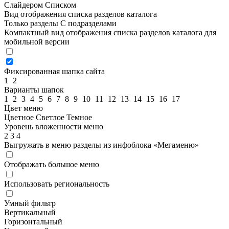
Слайдером
Списком
Вид отображения списка разделов каталога
Только разделы
С подразделами
Компактный вид отображения списка разделов каталога для
мобильной версии
Фиксированная шапка сайта
1
2
Варианты шапок
1
2
3
4
5
6
7
8
9
10
11
12
13
14
15
16
17
Цвет меню
Цветное
Светлое
Темное
Уровень вложенности меню
2
3
4
Выгружать в меню разделы из инфоблока «Мегаменю»
Отображать большое меню
Использовать региональность
Умный фильтр
Вертикальный
Горизонтальный