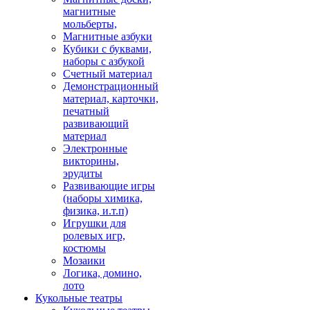
магнитные
мольберты,
Магнитные азбуки
Кубики с буквами,
наборы с азбукой
Счетный материал
Демонстрационный
материал, карточки,
печатный
развивающий
материал
Электронные
викторины,
эрудиты
Развивающие игры
(наборы химика,
физика, и.т.п)
Игрушки для
ролевых игр,
костюмы
Мозаики
Логика, домино,
лото
Кукольные театры