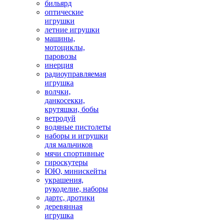
бильярд
оптические
игрушки
летние игрушки
машины,
мотоциклы,
паровозы
инерция
радиоуправляемая
игрушка
волчки,
данкосекки,
крутяшки, бобы
ветродуй
водяные пистолеты
наборы и игрушки
для мальчиков
мячи спортивные
гироскутеры
ЮЮ, минискейты
украшения,
рукоделие, наборы
дартс, дротики
деревянная
игрушка