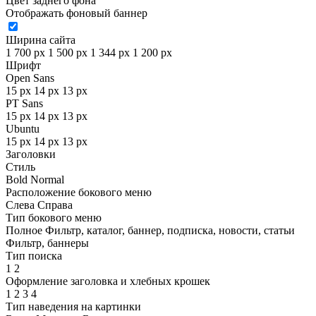
Цвет заднего фона
Отображать фоновый баннер
Ширина сайта
1 700 px
1 500 px
1 344 px
1 200 px
Шрифт
Open Sans
15 px
14 px
13 px
PT Sans
15 px
14 px
13 px
Ubuntu
15 px
14 px
13 px
Заголовки
Стиль
Bold
Normal
Расположение бокового меню
Слева
Справа
Тип бокового меню
Полное
Фильтр, каталог, баннер, подписка, новости, статьи
Фильтр, баннеры
Тип поиска
1
2
Оформление заголовка и хлебных крошек
1
2
3
4
Тип наведения на картинки