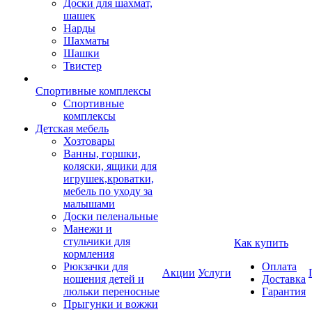
Доски для шахмат,
шашек
Нарды
Шахматы
Шашки
Твистер
Спортивные комплексы
Спортивные
комплексы
Детская мебель
Хозтовары
Ванны, горшки,
коляски, ящики для
игрушек,кроватки,
мебель по уходу за
малышами
Доски пеленальные
Манежи и
стульчики для
Как купить
кормления
Рюкзачки для
Оплата
Акции
Услуги
ношения детей и
Доставка
люльки переносные
Гарантия
Прыгунки и вожжи