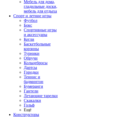
Мебель для дома,
гладильные доски,
мебель для отдыха
Спорт и летние игры
Футбол
Бокс
Спортивные игры
и аксессуары
Кегли
Баскетбольные
корзины
Турники
Обручи
Кольцебросы
Дартсы
Городки
Теннис и
бадминтон
Бумеранги
Гантели
Летающие тарелки
Скакалки
Гольф
Ещё
Конструкторы