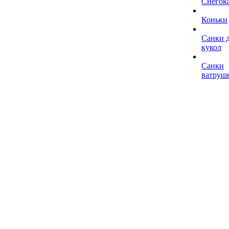
Снегок
Коньки
Санки 
кукол
Санки
ватруш