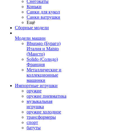
Снегокаты
Коньки
Санки для кукол
Санки ватрушки
Ещё
Сборные модели
Модели машин
Bburago (Бураго)
Италия и Maisto
(Маисто)
Solido (Солидо)
Франция
Металлические и
коллекционные
машинки
Импортные игрушки
оружие
оружие пневматика
музыкальная
игрушка
оружие холодное
трансформеры
спорт
батуты