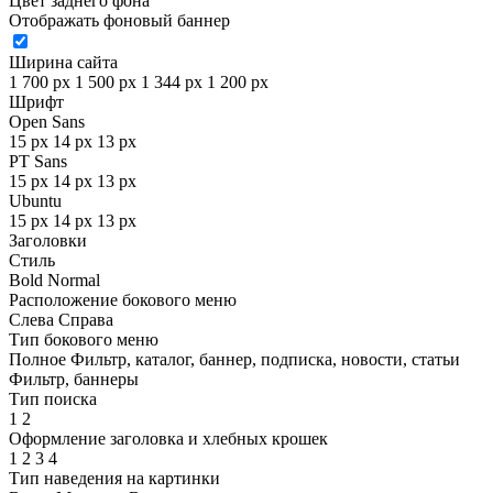
Цвет заднего фона
Отображать фоновый баннер
Ширина сайта
1 700 px
1 500 px
1 344 px
1 200 px
Шрифт
Open Sans
15 px
14 px
13 px
PT Sans
15 px
14 px
13 px
Ubuntu
15 px
14 px
13 px
Заголовки
Стиль
Bold
Normal
Расположение бокового меню
Слева
Справа
Тип бокового меню
Полное
Фильтр, каталог, баннер, подписка, новости, статьи
Фильтр, баннеры
Тип поиска
1
2
Оформление заголовка и хлебных крошек
1
2
3
4
Тип наведения на картинки