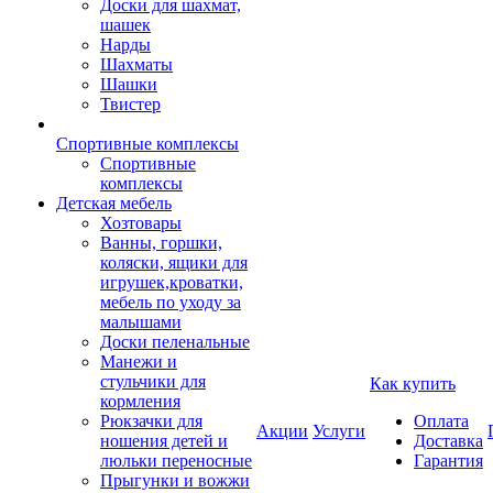
Доски для шахмат,
шашек
Нарды
Шахматы
Шашки
Твистер
Спортивные комплексы
Спортивные
комплексы
Детская мебель
Хозтовары
Ванны, горшки,
коляски, ящики для
игрушек,кроватки,
мебель по уходу за
малышами
Доски пеленальные
Манежи и
стульчики для
Как купить
кормления
Рюкзачки для
Оплата
Акции
Услуги
ношения детей и
Доставка
люльки переносные
Гарантия
Прыгунки и вожжи