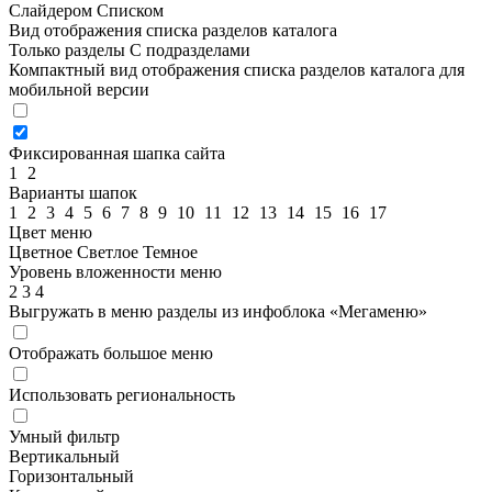
Слайдером
Списком
Вид отображения списка разделов каталога
Только разделы
С подразделами
Компактный вид отображения списка разделов каталога для
мобильной версии
Фиксированная шапка сайта
1
2
Варианты шапок
1
2
3
4
5
6
7
8
9
10
11
12
13
14
15
16
17
Цвет меню
Цветное
Светлое
Темное
Уровень вложенности меню
2
3
4
Выгружать в меню разделы из инфоблока «Мегаменю»
Отображать большое меню
Использовать региональность
Умный фильтр
Вертикальный
Горизонтальный