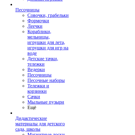
Песочницы
Совочки, грабельки
Формочки
Леечки
Кораблики,
мельницы,
игрушки для лета,
игрушки для игр на
воде
Детские тачки,
тележки
Ведерки
Песочницы
Песочные наборы
Тележки и
корзинки
Сачки
Мыльные пузыри
Ещё
Дидактические
материалы для детского
сада, школы
Магнитные доски,