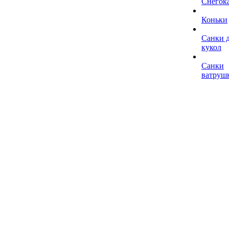
Снегок
Коньки
Санки 
кукол
Санки
ватруш