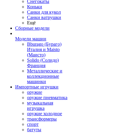
Снегокаты
Коньки
Санки для кукол
Санки ватрушки
Ещё
Сборные модели
Модели машин
Bburago (Бураго)
Италия и Maisto
(Маисто)
Solido (Солидо)
Франция
Металлические и
коллекционные
машинки
Импортные игрушки
оружие
оружие пневматика
музыкальная
игрушка
оружие холодное
трансформеры
спорт
батуты