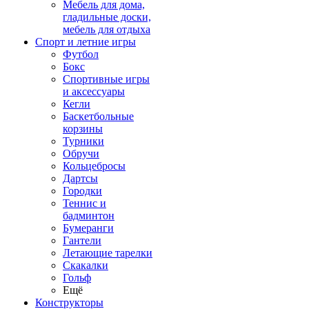
Мебель для дома,
гладильные доски,
мебель для отдыха
Спорт и летние игры
Футбол
Бокс
Спортивные игры
и аксессуары
Кегли
Баскетбольные
корзины
Турники
Обручи
Кольцебросы
Дартсы
Городки
Теннис и
бадминтон
Бумеранги
Гантели
Летающие тарелки
Скакалки
Гольф
Ещё
Конструкторы