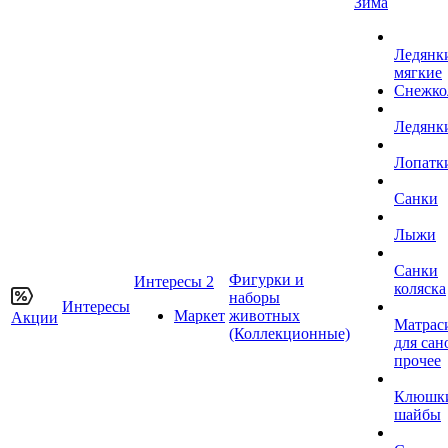
Зима
Ледянк
мягкие
Снежко
Ледянк
Лопатк
Санки
Лыжи
Санки
Фигурки и
Интересы 2
коляска
наборы
Интересы
Маркет
животных
Акции
Матрас
(Коллекционные)
для сан
прочее
Клюшк
шайбы