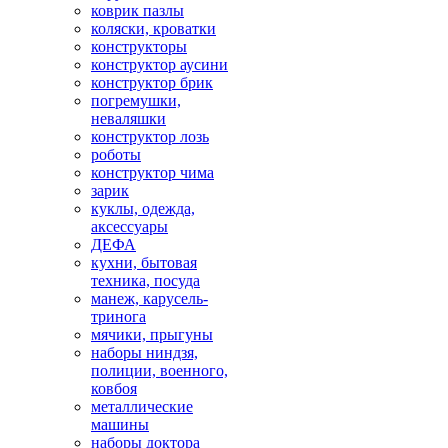
коврик пазлы
коляски, кроватки
конструкторы
конструктор аусини
конструктор брик
погремушки,
неваляшки
конструктор лозь
роботы
конструктор чима
зарик
куклы, одежда,
аксессуары
ДЕФА
кухни, бытовая
техника, посуда
манеж, карусель-
тринога
мячики, прыгуны
наборы ниндзя,
полиции, военного,
ковбоя
металлические
машины
наборы доктора