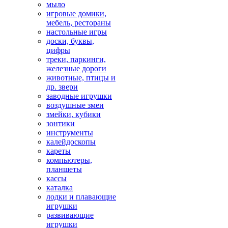
мыло
игровые домики,
мебель, рестораны
настольные игры
доски, буквы,
цифры
треки, паркинги,
железные дороги
животные, птицы и
др. звери
заводные игрушки
воздушные змеи
змейки, кубики
зонтики
инструменты
калейдоскопы
кареты
компьютеры,
планшеты
кассы
каталка
лодки и плавающие
игрушки
развивающие
игрушки