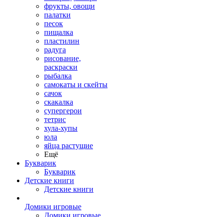
фрукты, овощи
палатки
песок
пищалка
пластилин
радуга
рисование,
раскраски
рыбалка
самокаты и скейты
сачок
скакалка
супергерои
тетрис
хула-хупы
юла
яйца растущие
Ещё
Букварик
Букварик
Детские книги
Детские книги
Домики игровые
Домики игровые