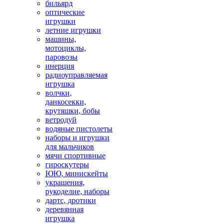
бильярд
оптические
игрушки
летние игрушки
машины,
мотоциклы,
паровозы
инерция
радиоуправляемая
игрушка
волчки,
данкосекки,
крутяшки, бобы
ветродуй
водяные пистолеты
наборы и игрушки
для мальчиков
мячи спортивные
гироскутеры
ЮЮ, минискейты
украшения,
рукоделие, наборы
дартс, дротики
деревянная
игрушка