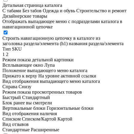
Детальная страница каталога
С табами
Без табов
Одежда и обувь
Строительство и ремонт
Дизайнерские товары
Отображать выпадающее меню с подразделами каталога в
навигационной цепочке
Строить навигационную цепочку в каталоге из
заголовка раздела/элемента (h1)
названия раздела/элемента
Тип SKU
1
2
Режим показа детальной картинки
Всплывающее окно
Лупа
Положение выпадающего меню каталога
Прижато к верху
На уровне активной ссылки
Вид отображения выпадающего меню каталога
Справа
Снизу
Режим показа просмотренных товаров
Быстрый
Стандартный
Блок ранее вы смотрели
Вертикальные блоки
Горизонтальные блоки
Вид отображения наличия
Списком
Списком/Картой
Картой
Вид отзывов
Стандартные
Расширенные