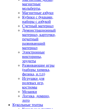
магнитные
мольберты,
Магнитные азбуки
Кубики с буквами,
наборы с азбукой
Счетный материал
Демонстрационный
материал, карточки,
печатный
развивающий
материал
Электронные
викторины,
эрудиты
Развивающие игры
(наборы химика,
физика, и.т.п)
Игрушки для
ролевых игр,
костюмы
Мозаики
Логика, домино,
лото
Кукольные театры