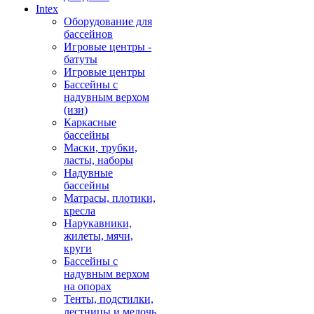
Intex
Оборудование для
бассейнов
Игровые центры -
батуты
Игровые центры
Бассейны с
надувным верхом
(изи)
Каркасные
бассейны
Маски, трубки,
ласты, наборы
Надувные
бассейны
Матрасы, плотики,
кресла
Нарукавники,
жилеты, мячи,
круги
Бассейны с
надувным верхом
на опорах
Тенты, подстилки,
лестницы и мелочь