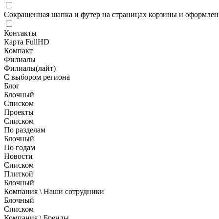
Сокращенная шапка и футер на страницах корзины и оформлени
Контакты
Карта FullHD
Компакт
Филиалы
Филиалы(лайт)
С выбором региона
Блог
Блочный
Списком
Проекты
Списком
По разделам
Блочный
По годам
Новости
Списком
Плиткой
Блочный
Компания \ Наши сотрудники
Блочный
Списком
Компания \ Бренды