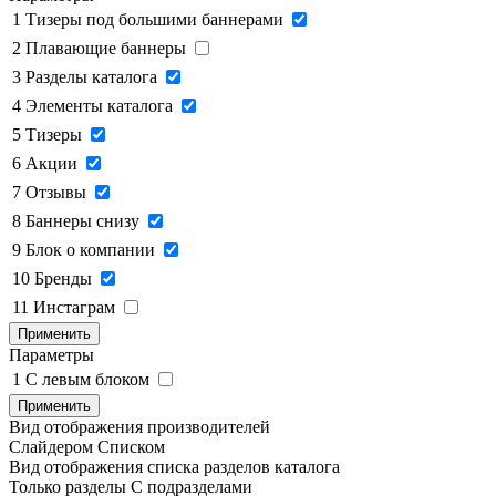
1
Тизеры под большими баннерами
2
Плавающие баннеры
3
Разделы каталога
4
Элементы каталога
5
Тизеры
6
Акции
7
Отзывы
8
Баннеры снизу
9
Блок о компании
10
Бренды
11
Инстаграм
Применить
Параметры
1
C левым блоком
Применить
Вид отображения производителей
Слайдером
Списком
Вид отображения списка разделов каталога
Только разделы
С подразделами