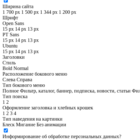
Ширина сайта
1 700 px
1 500 px
1 344 px
1 200 px
Шрифт
Open Sans
15 px
14 px
13 px
PT Sans
15 px
14 px
13 px
Ubuntu
15 px
14 px
13 px
Заголовки
Стиль
Bold
Normal
Расположение бокового меню
Слева
Справа
Тип бокового меню
Полное
Фильтр, каталог, баннер, подписка, новости, статьи
Фил
Тип поиска
1
2
Оформление заголовка и хлебных крошек
1
2
3
4
Тип наведения на картинки
Блеск
Мигание
Без анимации
Информирование об обработке персональных данных
?