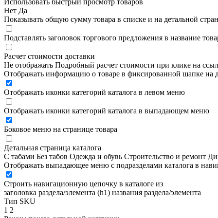
Использовать быстрый просмотр товаров
Нет
Да
Показывать общую сумму товара в списке и на детальной стра
Подставлять заголовок торгового предложения в название това
Расчет стоимости доставки
Не отображать
Подробный расчет стоимости при клике на ссы
Отображать информацию о товаре в фиксированной шапке на д
Отображать иконки категорий каталога в левом меню
Отображать иконки категорий каталога в выпадающем меню
Боковое меню на странице товара
Детальная страница каталога
С табами
Без табов
Одежда и обувь
Строительство и ремонт
Ди
Отображать выпадающее меню с подразделами каталога в нав
Строить навигационную цепочку в каталоге из
заголовка раздела/элемента (h1)
названия раздела/элемента
Тип SKU
1
2