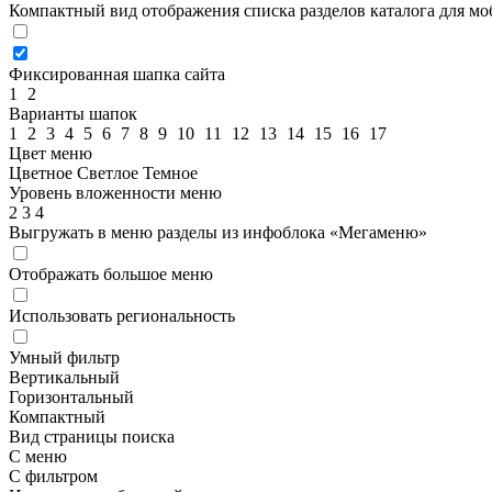
Компактный вид отображения списка разделов каталога для м
Фиксированная шапка сайта
1
2
Варианты шапок
1
2
3
4
5
6
7
8
9
10
11
12
13
14
15
16
17
Цвет меню
Цветное
Светлое
Темное
Уровень вложенности меню
2
3
4
Выгружать в меню разделы из инфоблока «Мегаменю»
Отображать большое меню
Использовать региональность
Умный фильтр
Вертикальный
Горизонтальный
Компактный
Вид страницы поиска
С меню
С фильтром