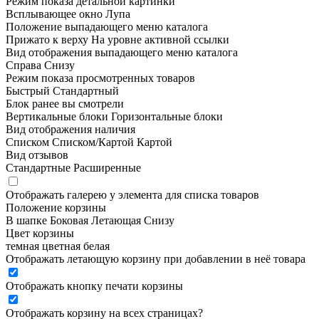
Режим показа детальной картинки
Всплывающее окно
Лупа
Положение выпадающего меню каталога
Прижато к верху
На уровне активной ссылки
Вид отображения выпадающего меню каталога
Справа
Снизу
Режим показа просмотренных товаров
Быстрый
Стандартный
Блок ранее вы смотрели
Вертикальные блоки
Горизонтальные блоки
Вид отображения наличия
Списком
Списком/Картой
Картой
Вид отзывов
Стандартные
Расширенные
Отображать галерею у элемента для списка товаров
Положение корзины
В шапке
Боковая
Летающая
Снизу
Цвет корзины
темная
цветная
белая
Отображать летающую корзину при добавлении в неё товара
Отображать кнопку печати корзины
Отображать корзину на всех страницах
?