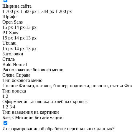
Ширина сайта
1 700 px
1 500 px
1 344 px
1 200 px
Шрифт
Open Sans
15 px
14 px
13 px
PT Sans
15 px
14 px
13 px
Ubuntu
15 px
14 px
13 px
Заголовки
Стиль
Bold
Normal
Расположение бокового меню
Слева
Справа
Тип бокового меню
Полное
Фильтр, каталог, баннер, подписка, новости, статьи
Фил
Тип поиска
1
2
Оформление заголовка и хлебных крошек
1
2
3
4
Тип наведения на картинки
Блеск
Мигание
Без анимации
Информирование об обработке персональных данных
?