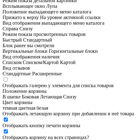
Режим показа детальной картинки
Всплывающее окно
Лупа
Положение выпадающего меню каталога
Прижато к верху
На уровне активной ссылки
Вид отображения выпадающего меню каталога
Справа
Снизу
Режим показа просмотренных товаров
Быстрый
Стандартный
Блок ранее вы смотрели
Вертикальные блоки
Горизонтальные блоки
Вид отображения наличия
Списком
Списком/Картой
Картой
Вид отзывов
Стандартные
Расширенные
Отображать галерею у элемента для списка товаров
Положение корзины
В шапке
Боковая
Летающая
Снизу
Цвет корзины
темная
цветная
белая
Отображать летающую корзину при добавлении в неё товара
Отображать кнопку печати корзины
Отображать корзину на всех страницах
?