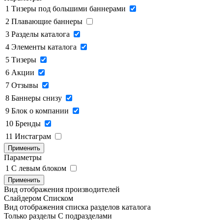
1
Тизеры под большими баннерами
2
Плавающие баннеры
3
Разделы каталога
4
Элементы каталога
5
Тизеры
6
Акции
7
Отзывы
8
Баннеры снизу
9
Блок о компании
10
Бренды
11
Инстаграм
Применить
Параметры
1
C левым блоком
Применить
Вид отображения производителей
Слайдером
Списком
Вид отображения списка разделов каталога
Только разделы
С подразделами