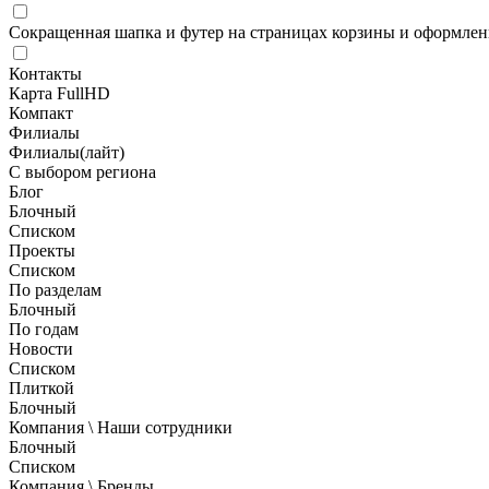
Сокращенная шапка и футер на страницах корзины и оформлени
Контакты
Карта FullHD
Компакт
Филиалы
Филиалы(лайт)
С выбором региона
Блог
Блочный
Списком
Проекты
Списком
По разделам
Блочный
По годам
Новости
Списком
Плиткой
Блочный
Компания \ Наши сотрудники
Блочный
Списком
Компания \ Бренды