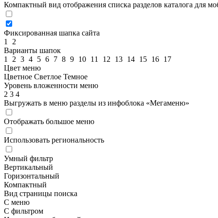
Компактный вид отображения списка разделов каталога для м
Фиксированная шапка сайта
1
2
Варианты шапок
1
2
3
4
5
6
7
8
9
10
11
12
13
14
15
16
17
Цвет меню
Цветное
Светлое
Темное
Уровень вложенности меню
2
3
4
Выгружать в меню разделы из инфоблока «Мегаменю»
Отображать большое меню
Использовать региональность
Умный фильтр
Вертикальный
Горизонтальный
Компактный
Вид страницы поиска
С меню
С фильтром