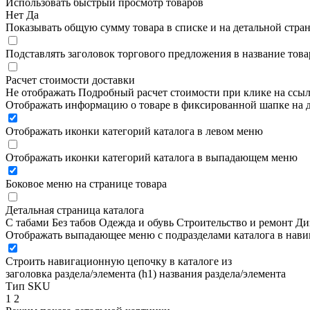
Использовать быстрый просмотр товаров
Нет
Да
Показывать общую сумму товара в списке и на детальной стра
Подставлять заголовок торгового предложения в название това
Расчет стоимости доставки
Не отображать
Подробный расчет стоимости при клике на ссы
Отображать информацию о товаре в фиксированной шапке на д
Отображать иконки категорий каталога в левом меню
Отображать иконки категорий каталога в выпадающем меню
Боковое меню на странице товара
Детальная страница каталога
С табами
Без табов
Одежда и обувь
Строительство и ремонт
Ди
Отображать выпадающее меню с подразделами каталога в нав
Строить навигационную цепочку в каталоге из
заголовка раздела/элемента (h1)
названия раздела/элемента
Тип SKU
1
2