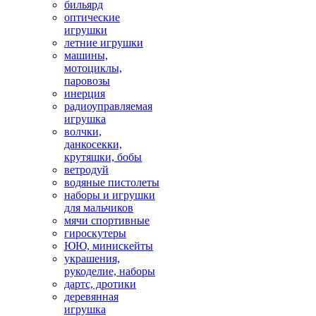
бильярд
оптические
игрушки
летние игрушки
машины,
мотоциклы,
паровозы
инерция
радиоуправляемая
игрушка
волчки,
данкосекки,
крутяшки, бобы
ветродуй
водяные пистолеты
наборы и игрушки
для мальчиков
мячи спортивные
гироскутеры
ЮЮ, минискейты
украшения,
рукоделие, наборы
дартс, дротики
деревянная
игрушка