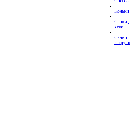
Снегок
Коньки
Санки 
кукол
Санки
ватруш