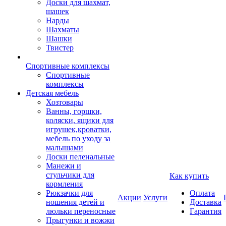
Доски для шахмат,
шашек
Нарды
Шахматы
Шашки
Твистер
Спортивные комплексы
Спортивные
комплексы
Детская мебель
Хозтовары
Ванны, горшки,
коляски, ящики для
игрушек,кроватки,
мебель по уходу за
малышами
Доски пеленальные
Манежи и
стульчики для
Как купить
кормления
Рюкзачки для
Оплата
Акции
Услуги
ношения детей и
Доставка
люльки переносные
Гарантия
Прыгунки и вожжи