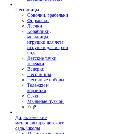
Песочницы
Совочки, грабельки
Формочки
Леечки
Кораблики,
мельницы,
игрушки для лета,
игрушки для игр на
воде
Детские тачки,
тележки
Ведерки
Песочницы
Песочные наборы
Тележки и
корзинки
Сачки
Мыльные пузыри
Ещё
Дидактические
материалы для детского
сада, школы
Магнитные доски,