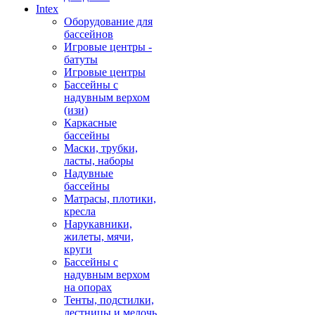
Intex
Оборудование для
бассейнов
Игровые центры -
батуты
Игровые центры
Бассейны с
надувным верхом
(изи)
Каркасные
бассейны
Маски, трубки,
ласты, наборы
Надувные
бассейны
Матрасы, плотики,
кресла
Нарукавники,
жилеты, мячи,
круги
Бассейны с
надувным верхом
на опорах
Тенты, подстилки,
лестницы и мелочь