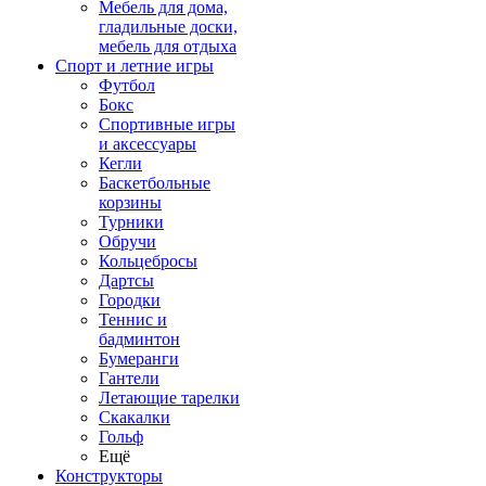
Мебель для дома,
гладильные доски,
мебель для отдыха
Спорт и летние игры
Футбол
Бокс
Спортивные игры
и аксессуары
Кегли
Баскетбольные
корзины
Турники
Обручи
Кольцебросы
Дартсы
Городки
Теннис и
бадминтон
Бумеранги
Гантели
Летающие тарелки
Скакалки
Гольф
Ещё
Конструкторы