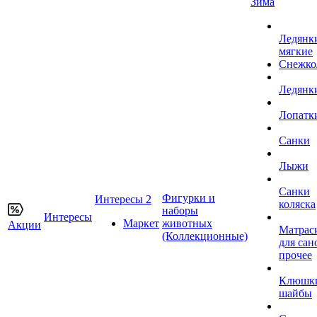
Зима
Ледянк
мягкие
Снежко
Ледянк
Лопатк
Санки
Лыжи
Санки
Фигурки и
Интересы 2
коляска
наборы
Интересы
Маркет
животных
Акции
Матрас
(Коллекционные)
для сан
прочее
Клюшк
шайбы