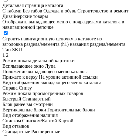
Детальная страница каталога
С табами
Без табов
Одежда и обувь
Строительство и ремонт
Дизайнерские товары
Отображать выпадающее меню с подразделами каталога в
навигационной цепочке
Строить навигационную цепочку в каталоге из
заголовка раздела/элемента (h1)
названия раздела/элемента
Тип SKU
1
2
Режим показа детальной картинки
Всплывающее окно
Лупа
Положение выпадающего меню каталога
Прижато к верху
На уровне активной ссылки
Вид отображения выпадающего меню каталога
Справа
Снизу
Режим показа просмотренных товаров
Быстрый
Стандартный
Блок ранее вы смотрели
Вертикальные блоки
Горизонтальные блоки
Вид отображения наличия
Списком
Списком/Картой
Картой
Вид отзывов
Стандартные
Расширенные