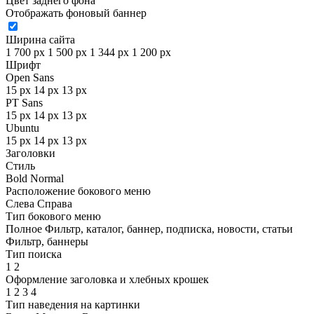
Цвет заднего фона
Отображать фоновый баннер
Ширина сайта
1 700 px
1 500 px
1 344 px
1 200 px
Шрифт
Open Sans
15 px
14 px
13 px
PT Sans
15 px
14 px
13 px
Ubuntu
15 px
14 px
13 px
Заголовки
Стиль
Bold
Normal
Расположение бокового меню
Слева
Справа
Тип бокового меню
Полное
Фильтр, каталог, баннер, подписка, новости, статьи
Фильтр, баннеры
Тип поиска
1
2
Оформление заголовка и хлебных крошек
1
2
3
4
Тип наведения на картинки