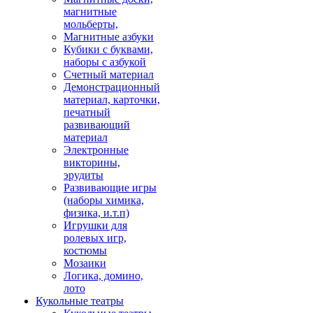
магнитные
мольберты,
Магнитные азбуки
Кубики с буквами,
наборы с азбукой
Счетный материал
Демонстрационный
материал, карточки,
печатный
развивающий
материал
Электронные
викторины,
эрудиты
Развивающие игры
(наборы химика,
физика, и.т.п)
Игрушки для
ролевых игр,
костюмы
Мозаики
Логика, домино,
лото
Кукольные театры