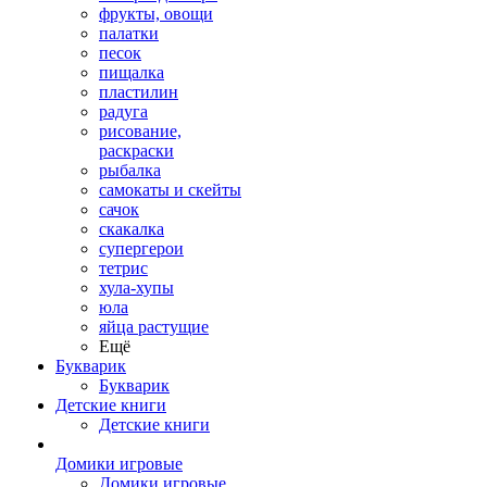
фрукты, овощи
палатки
песок
пищалка
пластилин
радуга
рисование,
раскраски
рыбалка
самокаты и скейты
сачок
скакалка
супергерои
тетрис
хула-хупы
юла
яйца растущие
Ещё
Букварик
Букварик
Детские книги
Детские книги
Домики игровые
Домики игровые