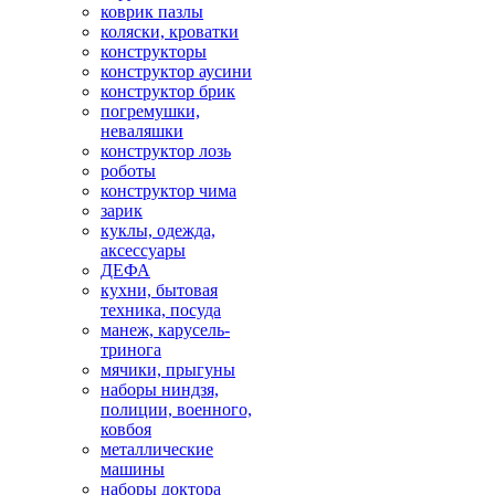
коврик пазлы
коляски, кроватки
конструкторы
конструктор аусини
конструктор брик
погремушки,
неваляшки
конструктор лозь
роботы
конструктор чима
зарик
куклы, одежда,
аксессуары
ДЕФА
кухни, бытовая
техника, посуда
манеж, карусель-
тринога
мячики, прыгуны
наборы ниндзя,
полиции, военного,
ковбоя
металлические
машины
наборы доктора