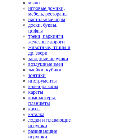
мыло
игровые домики,
мебель, рестораны
настольные игры
доски, буквы,
цифры
треки, паркинги,
железные дороги
животные, птицы и
др. звери
заводные игрушки
воздушные змеи
змейки, кубики
зонтики
инструменты
калейдоскопы
кареты
компьютеры,
планшеты
кассы
каталка
лодки и плавающие
игрушки
развивающие
игрушки