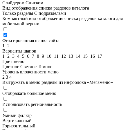
Слайдером
Списком
Вид отображения списка разделов каталога
Только разделы
С подразделами
Компактный вид отображения списка разделов каталога для
мобильной версии
Фиксированная шапка сайта
1
2
Варианты шапок
1
2
3
4
5
6
7
8
9
10
11
12
13
14
15
16
17
Цвет меню
Цветное
Светлое
Темное
Уровень вложенности меню
2
3
4
Выгружать в меню разделы из инфоблока «Мегаменю»
Отображать большое меню
Использовать региональность
Умный фильтр
Вертикальный
Горизонтальный