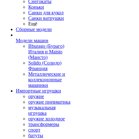
Снегокаты
Коньки
Санки для кукол
Санки ватрушки
Ещё
Сборные модели
Модели машин
Bburago (Бураго)
Италия и Maisto
(Маисто)
Solido (Солидо)
Франция
Металлические и
коллекционные
машинки
Импортные игрушки
оружие
оружие пневматика
музыкальная
игрушка
оружие холодное
трансформеры
спорт
батуты