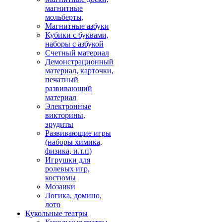
магнитные
мольберты,
Магнитные азбуки
Кубики с буквами,
наборы с азбукой
Счетный материал
Демонстрационный
материал, карточки,
печатный
развивающий
материал
Электронные
викторины,
эрудиты
Развивающие игры
(наборы химика,
физика, и.т.п)
Игрушки для
ролевых игр,
костюмы
Мозаики
Логика, домино,
лото
Кукольные театры