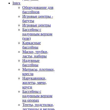
Intex
Оборудование для
бассейнов
Игровые центры -
батуты
Игровые центры
Бассейны с
надувным верхом
(изи)
Каркасные
бассейны
Маски, трубки,
ласты, наборы
Надувные
бассейны
Матрасы, плотики,
кресла
Нарукавники,
жилеты, мячи,
круги
Бассейны с
надувным верхом
на опорах
Тенты, подстилки,
лестницы и мелочь