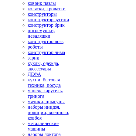
коврик пазлы
коляски, кроватки
конструкторы
конструктор аусини
конструктор брик
погремушки,
неваляшки
конструктор лозь
роботы
конструктор чима
зарик
куклы, одежда,
аксессуары
ДЕФА
кухни, бытовая
техника, посуда
манеж, карусель-
тринога
мячики, прыгуны
наборы ниндзя,
полиции, военного,
ковбоя
металлические
машины
наборы доктора