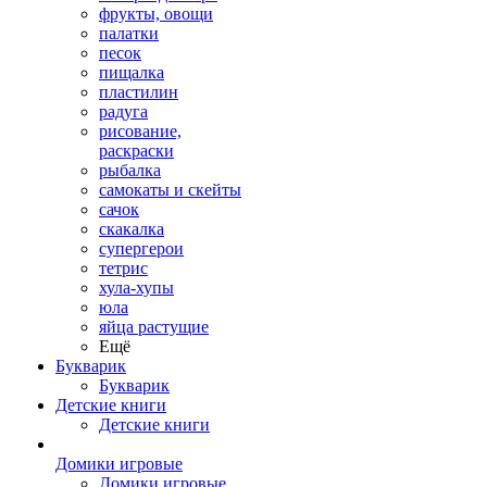
фрукты, овощи
палатки
песок
пищалка
пластилин
радуга
рисование,
раскраски
рыбалка
самокаты и скейты
сачок
скакалка
супергерои
тетрис
хула-хупы
юла
яйца растущие
Ещё
Букварик
Букварик
Детские книги
Детские книги
Домики игровые
Домики игровые