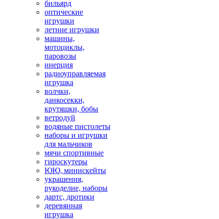
бильярд
оптические
игрушки
летние игрушки
машины,
мотоциклы,
паровозы
инерция
радиоуправляемая
игрушка
волчки,
данкосекки,
крутяшки, бобы
ветродуй
водяные пистолеты
наборы и игрушки
для мальчиков
мячи спортивные
гироскутеры
ЮЮ, минискейты
украшения,
рукоделие, наборы
дартс, дротики
деревянная
игрушка