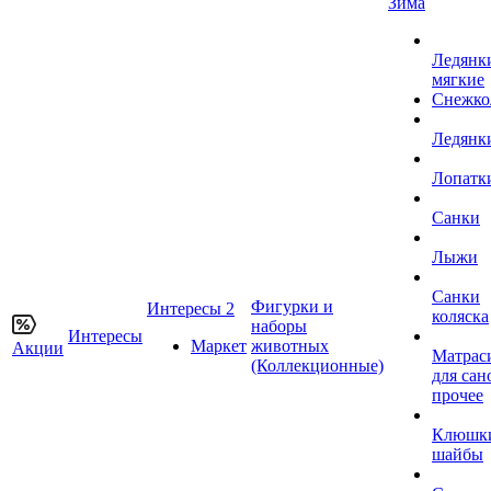
Зима
Ледянк
мягкие
Снежко
Ледянк
Лопатк
Санки
Лыжи
Санки
Фигурки и
Интересы 2
коляска
наборы
Интересы
Маркет
животных
Акции
Матрас
(Коллекционные)
для сан
прочее
Клюшк
шайбы