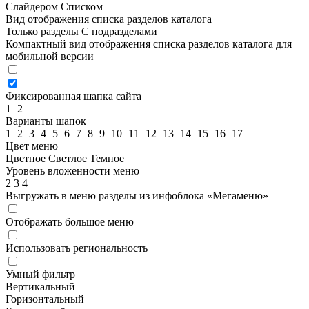
Слайдером
Списком
Вид отображения списка разделов каталога
Только разделы
С подразделами
Компактный вид отображения списка разделов каталога для
мобильной версии
Фиксированная шапка сайта
1
2
Варианты шапок
1
2
3
4
5
6
7
8
9
10
11
12
13
14
15
16
17
Цвет меню
Цветное
Светлое
Темное
Уровень вложенности меню
2
3
4
Выгружать в меню разделы из инфоблока «Мегаменю»
Отображать большое меню
Использовать региональность
Умный фильтр
Вертикальный
Горизонтальный