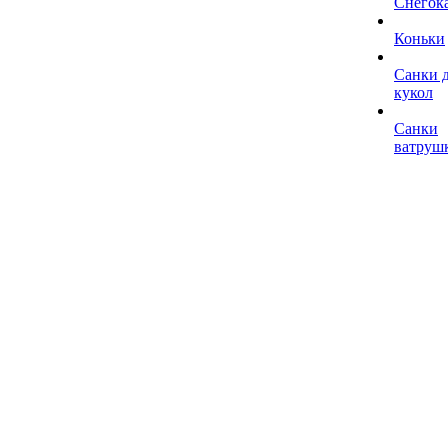
Снегок
Коньки
Санки 
кукол
Санки
ватруш