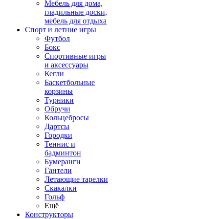
Мебель для дома,
гладильные доски,
мебель для отдыха
Спорт и летние игры
Футбол
Бокс
Спортивные игры
и аксессуары
Кегли
Баскетбольные
корзины
Турники
Обручи
Кольцебросы
Дартсы
Городки
Теннис и
бадминтон
Бумеранги
Гантели
Летающие тарелки
Скакалки
Гольф
Ещё
Конструкторы