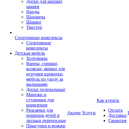
Доски для шахмат,
шашек
Нарды
Шахматы
Шашки
Твистер
Спортивные комплексы
Спортивные
комплексы
Детская мебель
Хозтовары
Ванны, горшки,
коляски, ящики для
игрушек,кроватки,
мебель по уходу за
малышами
Доски пеленальные
Манежи и
стульчики для
Как купить
кормления
Рюкзачки для
Оплата
Акции
Услуги
ношения детей и
Доставка
люльки переносные
Гарантия
Прыгунки и вожжи