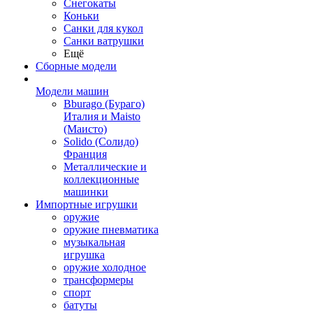
Снегокаты
Коньки
Санки для кукол
Санки ватрушки
Ещё
Сборные модели
Модели машин
Bburago (Бураго)
Италия и Maisto
(Маисто)
Solido (Солидо)
Франция
Металлические и
коллекционные
машинки
Импортные игрушки
оружие
оружие пневматика
музыкальная
игрушка
оружие холодное
трансформеры
спорт
батуты