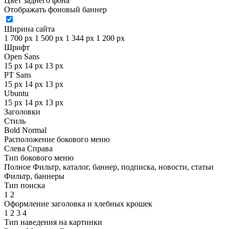
Цвет заднего фона
Отображать фоновый баннер
Ширина сайта
1 700 px
1 500 px
1 344 px
1 200 px
Шрифт
Open Sans
15 px
14 px
13 px
PT Sans
15 px
14 px
13 px
Ubuntu
15 px
14 px
13 px
Заголовки
Стиль
Bold
Normal
Расположение бокового меню
Слева
Справа
Тип бокового меню
Полное
Фильтр, каталог, баннер, подписка, новости, статьи
Фильтр, баннеры
Тип поиска
1
2
Оформление заголовка и хлебных крошек
1
2
3
4
Тип наведения на картинки