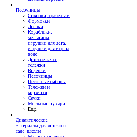
Песочницы
Совочки, грабельки
Формочки
Леечки
Кораблики,
мельницы,
игрушки для лета,
игрушки для игр на
воде
Детские тачки,
тележки
Ведерки
Песочницы
Песочные наборы
Тележки и
корзинки
Сачки
Мыльные пузыри
Ещё
Дидактические
материалы для детского
сада, школы
Магнитные доски,