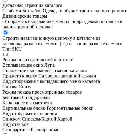
Детальная страница каталога
С табами
Без табов
Одежда и обувь
Строительство и ремонт
Дизайнерские товары
Отображать выпадающее меню с подразделами каталога в
навигационной цепочке
Строить навигационную цепочку в каталоге из
заголовка раздела/элемента (h1)
названия раздела/элемента
Тип SKU
1
2
Режим показа детальной картинки
Всплывающее окно
Лупа
Положение выпадающего меню каталога
Прижато к верху
На уровне активной ссылки
Вид отображения выпадающего меню каталога
Справа
Снизу
Режим показа просмотренных товаров
Быстрый
Стандартный
Блок ранее вы смотрели
Вертикальные блоки
Горизонтальные блоки
Вид отображения наличия
Списком
Списком/Картой
Картой
Вид отзывов
Стандартные
Расширенные