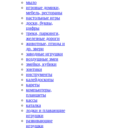
мыло
игровые домики,
мебель, рестораны
настольные игры
доски, буквы,
цифры
треки, паркинги,
железные дороги
животные, птицы и
др. звери
заводные игрушки
воздушные змеи
змейки, кубики
зонтики
инструменты
калейдоскопы
кареты
компьютеры,
планшеты
кассы
каталка
лодки и плавающие
игрушки
развивающие
игрушки