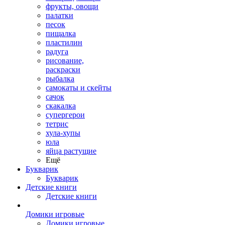
фрукты, овощи
палатки
песок
пищалка
пластилин
радуга
рисование,
раскраски
рыбалка
самокаты и скейты
сачок
скакалка
супергерои
тетрис
хула-хупы
юла
яйца растущие
Ещё
Букварик
Букварик
Детские книги
Детские книги
Домики игровые
Домики игровые