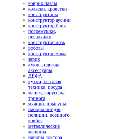
коврик пазлы
коляски, кроватки
конструкторы
конструктор аусини
конструктор брик
погремушки,
неваляшки
конструктор лозь
роботы
конструктор чима
зарик
куклы, одежда,
аксессуары
ДЕФА
кухни, бытовая
техника, посуда
манеж, карусель-
тринога
мячики, прыгуны
наборы ниндзя,
полиции, военного,
ковбоя
металлические
машины
наборы доктора