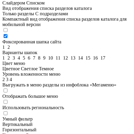
Слайдером
Списком
Вид отображения списка разделов каталога
Только разделы
С подразделами
Компактный вид отображения списка разделов каталога для
мобильной версии
Фиксированная шапка сайта
1
2
Варианты шапок
1
2
3
4
5
6
7
8
9
10
11
12
13
14
15
16
17
Цвет меню
Цветное
Светлое
Темное
Уровень вложенности меню
2
3
4
Выгружать в меню разделы из инфоблока «Мегаменю»
Отображать большое меню
Использовать региональность
Умный фильтр
Вертикальный
Горизонтальный