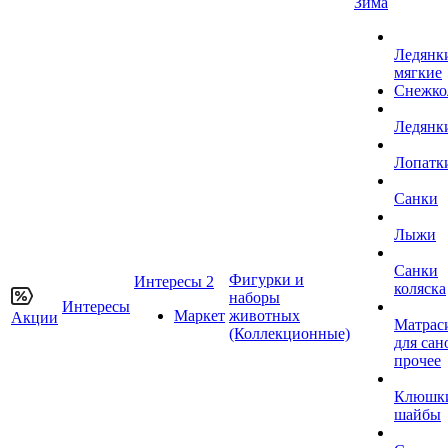
Зима
Ледянк
мягкие
Снежко
Ледянк
Лопатк
Санки
Лыжи
Санки
Фигурки и
Интересы 2
коляска
наборы
Интересы
Маркет
животных
Акции
Матрас
(Коллекционные)
для сан
прочее
Клюшк
шайбы