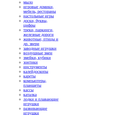
мыло
игровые домики,
мебель, рестораны
настольные игры
доски, буквы,
цифры
треки, паркинги,
железные дороги
животные, птицы и
др. звери
заводные игрушки
воздушные змеи
змейки, кубики
зонтики
инструменты
калейдоскопы
кареты
компьютеры,
планшеты
кассы
каталка
лодки и плавающие
игрушки
развивающие
игрушки