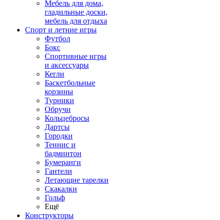
Мебель для дома,
гладильные доски,
мебель для отдыха
Спорт и летние игры
Футбол
Бокс
Спортивные игры
и аксессуары
Кегли
Баскетбольные
корзины
Турники
Обручи
Кольцебросы
Дартсы
Городки
Теннис и
бадминтон
Бумеранги
Гантели
Летающие тарелки
Скакалки
Гольф
Ещё
Конструкторы