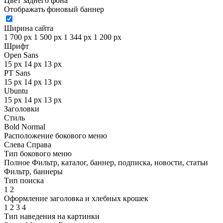
Цвет заднего фона
Отображать фоновый баннер
Ширина сайта
1 700 px
1 500 px
1 344 px
1 200 px
Шрифт
Open Sans
15 px
14 px
13 px
PT Sans
15 px
14 px
13 px
Ubuntu
15 px
14 px
13 px
Заголовки
Стиль
Bold
Normal
Расположение бокового меню
Слева
Справа
Тип бокового меню
Полное
Фильтр, каталог, баннер, подписка, новости, статьи
Фильтр, баннеры
Тип поиска
1
2
Оформление заголовка и хлебных крошек
1
2
3
4
Тип наведения на картинки