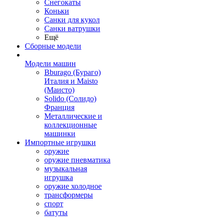
Снегокаты
Коньки
Санки для кукол
Санки ватрушки
Ещё
Сборные модели
Модели машин
Bburago (Бураго)
Италия и Maisto
(Маисто)
Solido (Солидо)
Франция
Металлические и
коллекционные
машинки
Импортные игрушки
оружие
оружие пневматика
музыкальная
игрушка
оружие холодное
трансформеры
спорт
батуты