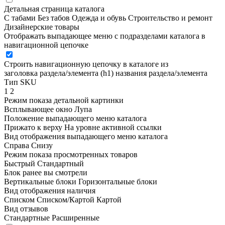
Детальная страница каталога
С табами
Без табов
Одежда и обувь
Строительство и ремонт
Дизайнерские товары
Отображать выпадающее меню с подразделами каталога в
навигационной цепочке
Строить навигационную цепочку в каталоге из
заголовка раздела/элемента (h1)
названия раздела/элемента
Тип SKU
1
2
Режим показа детальной картинки
Всплывающее окно
Лупа
Положение выпадающего меню каталога
Прижато к верху
На уровне активной ссылки
Вид отображения выпадающего меню каталога
Справа
Снизу
Режим показа просмотренных товаров
Быстрый
Стандартный
Блок ранее вы смотрели
Вертикальные блоки
Горизонтальные блоки
Вид отображения наличия
Списком
Списком/Картой
Картой
Вид отзывов
Стандартные
Расширенные