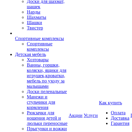
Доски для шахмат,
шашек
Нарды
Шахматы
Шашки
Твистер
Спортивные комплексы
Спортивные
комплексы
Детская мебель
Хозтовары
Ванны, горшки,
коляски, ящики для
игрушек,кроватки,
мебель по уходу за
малышами
Доски пеленальные
Манежи и
стульчики для
Как купить
кормления
Рюкзачки для
Оплата
Акции
Услуги
ношения детей и
Доставка
люльки переносные
Гарантия
Прыгунки и вожжи