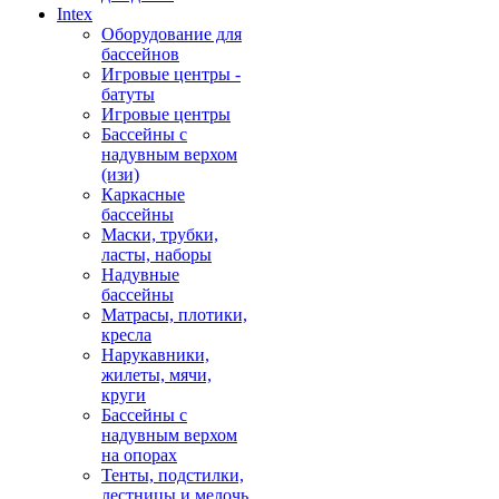
Intex
Оборудование для
бассейнов
Игровые центры -
батуты
Игровые центры
Бассейны с
надувным верхом
(изи)
Каркасные
бассейны
Маски, трубки,
ласты, наборы
Надувные
бассейны
Матрасы, плотики,
кресла
Нарукавники,
жилеты, мячи,
круги
Бассейны с
надувным верхом
на опорах
Тенты, подстилки,
лестницы и мелочь