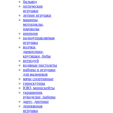
бильярд
оптические
игрушки
летние игрушки
машины,
мотоциклы,
паровозы
инерция
радиоуправляемая
игрушка
волчки,
данкосекки,
крутяшки, бобы
ветродуй
водяные пистолеты
наборы и игрушки
для мальчиков
мячи спортивные
гироскутеры
ЮЮ, минискейты
украшения,
рукоделие, наборы
дартс, дротики
деревянная
игрушка