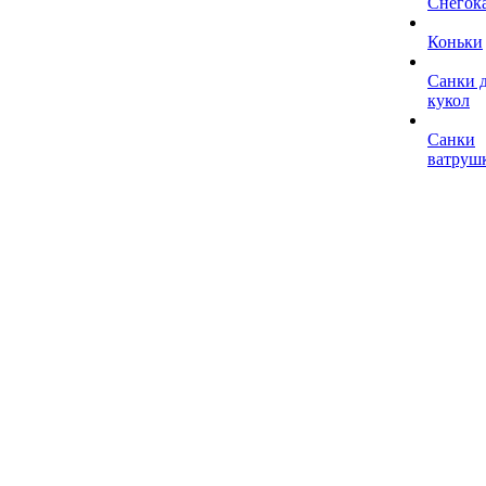
Снегок
Коньки
Санки 
кукол
Санки
ватруш