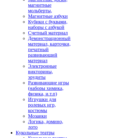
магнитные
мольберты,
Магнитные азбуки
Кубики с буквами,
наборы с азбукой
Счетный материал
Демонстрационный
материал, карточки,
печатный
развивающий
материал
Электронные
викторины,
эрудиты
Развивающие игры
(наборы химика,
физика, и.т.п)
Игрушки для
ролевых игр,
костюмы
Мозаики
Логика, домино,
лото
Кукольные театры