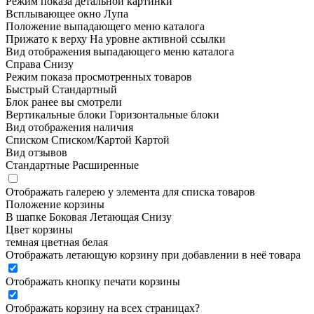
Режим показа детальной картинки
Всплывающее окно
Лупа
Положение выпадающего меню каталога
Прижато к верху
На уровне активной ссылки
Вид отображения выпадающего меню каталога
Справа
Снизу
Режим показа просмотренных товаров
Быстрый
Стандартный
Блок ранее вы смотрели
Вертикальные блоки
Горизонтальные блоки
Вид отображения наличия
Списком
Списком/Картой
Картой
Вид отзывов
Стандартные
Расширенные
Отображать галерею у элемента для списка товаров
Положение корзины
В шапке
Боковая
Летающая
Снизу
Цвет корзины
темная
цветная
белая
Отображать летающую корзину при добавлении в неё товара
Отображать кнопку печати корзины
Отображать корзину на всех страницах
?