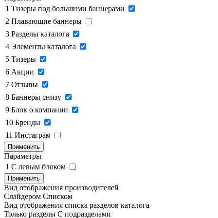
1
Тизеры под большими баннерами
2
Плавающие баннеры
3
Разделы каталога
4
Элементы каталога
5
Тизеры
6
Акции
7
Отзывы
8
Баннеры снизу
9
Блок о компании
10
Бренды
11
Инстаграм
Применить
Параметры
1
C левым блоком
Применить
Вид отображения производителей
Слайдером
Списком
Вид отображения списка разделов каталога
Только разделы
С подразделами