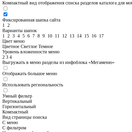
Компактный вид отображения списка разделов каталога для м
Фиксированная шапка сайта
1
2
Варианты шапок
1
2
3
4
5
6
7
8
9
10
11
12
13
14
15
16
17
Цвет меню
Цветное
Светлое
Темное
Уровень вложенности меню
2
3
4
Выгружать в меню разделы из инфоблока «Мегаменю»
Отображать большое меню
Использовать региональность
Умный фильтр
Вертикальный
Горизонтальный
Компактный
Вид страницы поиска
С меню
С фильтром