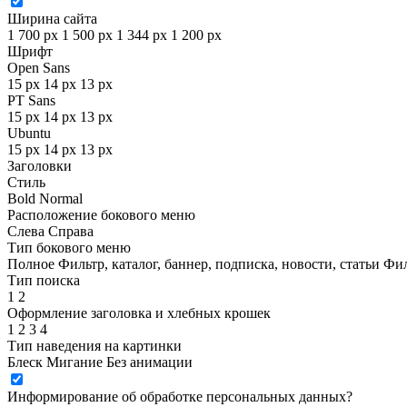
Ширина сайта
1 700 px
1 500 px
1 344 px
1 200 px
Шрифт
Open Sans
15 px
14 px
13 px
PT Sans
15 px
14 px
13 px
Ubuntu
15 px
14 px
13 px
Заголовки
Стиль
Bold
Normal
Расположение бокового меню
Слева
Справа
Тип бокового меню
Полное
Фильтр, каталог, баннер, подписка, новости, статьи
Фил
Тип поиска
1
2
Оформление заголовка и хлебных крошек
1
2
3
4
Тип наведения на картинки
Блеск
Мигание
Без анимации
Информирование об обработке персональных данных
?