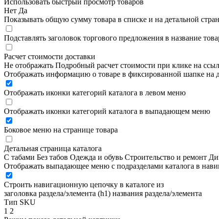
Использовать быстрый просмотр товаров
Нет
Да
Показывать общую сумму товара в списке и на детальной стра
Подставлять заголовок торгового предложения в название това
Расчет стоимости доставки
Не отображать
Подробный расчет стоимости при клике на ссы
Отображать информацию о товаре в фиксированной шапке на д
Отображать иконки категорий каталога в левом меню
Отображать иконки категорий каталога в выпадающем меню
Боковое меню на странице товара
Детальная страница каталога
С табами
Без табов
Одежда и обувь
Строительство и ремонт
Ди
Отображать выпадающее меню с подразделами каталога в нав
Строить навигационную цепочку в каталоге из
заголовка раздела/элемента (h1)
названия раздела/элемента
Тип SKU
1
2