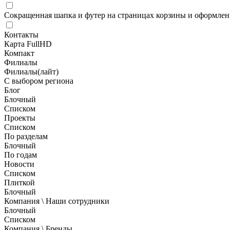
Сокращенная шапка и футер на страницах корзины и оформлени
Контакты
Карта FullHD
Компакт
Филиалы
Филиалы(лайт)
С выбором региона
Блог
Блочный
Списком
Проекты
Списком
По разделам
Блочный
По годам
Новости
Списком
Плиткой
Блочный
Компания \ Наши сотрудники
Блочный
Списком
Компания \ Бренды