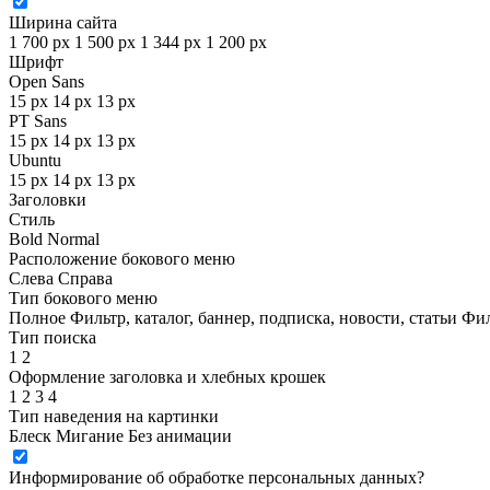
Ширина сайта
1 700 px
1 500 px
1 344 px
1 200 px
Шрифт
Open Sans
15 px
14 px
13 px
PT Sans
15 px
14 px
13 px
Ubuntu
15 px
14 px
13 px
Заголовки
Стиль
Bold
Normal
Расположение бокового меню
Слева
Справа
Тип бокового меню
Полное
Фильтр, каталог, баннер, подписка, новости, статьи
Фил
Тип поиска
1
2
Оформление заголовка и хлебных крошек
1
2
3
4
Тип наведения на картинки
Блеск
Мигание
Без анимации
Информирование об обработке персональных данных
?