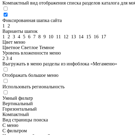
Компактный вид отображения списка разделов каталога для м
Фиксированная шапка сайта
1
2
Варианты шапок
1
2
3
4
5
6
7
8
9
10
11
12
13
14
15
16
17
Цвет меню
Цветное
Светлое
Темное
Уровень вложенности меню
2
3
4
Выгружать в меню разделы из инфоблока «Мегаменю»
Отображать большое меню
Использовать региональность
Умный фильтр
Вертикальный
Горизонтальный
Компактный
Вид страницы поиска
С меню
С фильтром