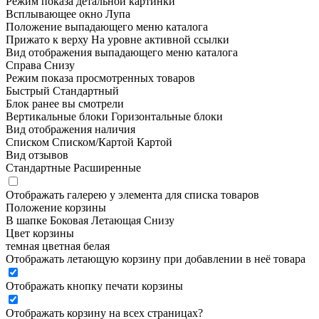
Режим показа детальной картинки
Всплывающее окно
Лупа
Положение выпадающего меню каталога
Прижато к верху
На уровне активной ссылки
Вид отображения выпадающего меню каталога
Справа
Снизу
Режим показа просмотренных товаров
Быстрый
Стандартный
Блок ранее вы смотрели
Вертикальные блоки
Горизонтальные блоки
Вид отображения наличия
Списком
Списком/Картой
Картой
Вид отзывов
Стандартные
Расширенные
Отображать галерею у элемента для списка товаров
Положение корзины
В шапке
Боковая
Летающая
Снизу
Цвет корзины
темная
цветная
белая
Отображать летающую корзину при добавлении в неё товара
Отображать кнопку печати корзины
Отображать корзину на всех страницах
?