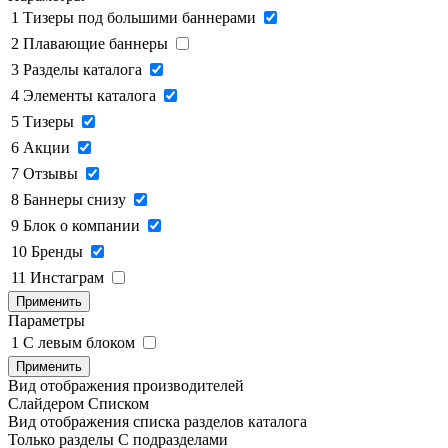
1
Тизеры под большими баннерами
2
Плавающие баннеры
3
Разделы каталога
4
Элементы каталога
5
Тизеры
6
Акции
7
Отзывы
8
Баннеры снизу
9
Блок о компании
10
Бренды
11
Инстаграм
Применить
Параметры
1
C левым блоком
Применить
Вид отображения производителей
Слайдером
Списком
Вид отображения списка разделов каталога
Только разделы
С подразделами