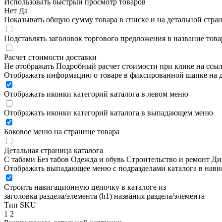
Использовать быстрый просмотр товаров
Нет
Да
Показывать общую сумму товара в списке и на детальной стра
Подставлять заголовок торгового предложения в название това
Расчет стоимости доставки
Не отображать
Подробный расчет стоимости при клике на ссы
Отображать информацию о товаре в фиксированной шапке на д
Отображать иконки категорий каталога в левом меню
Отображать иконки категорий каталога в выпадающем меню
Боковое меню на странице товара
Детальная страница каталога
С табами
Без табов
Одежда и обувь
Строительство и ремонт
Ди
Отображать выпадающее меню с подразделами каталога в нав
Строить навигационную цепочку в каталоге из
заголовка раздела/элемента (h1)
названия раздела/элемента
Тип SKU
1
2