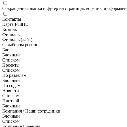
Сокращенная шапка и футер на страницах корзины и оформлени
Контакты
Карта FullHD
Компакт
Филиалы
Филиалы(лайт)
С выбором региона
Блог
Блочный
Списком
Проекты
Списком
По разделам
Блочный
По годам
Новости
Списком
Плиткой
Блочный
Компания \ Наши сотрудники
Блочный
Списком
Компания \ Бренды