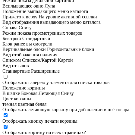
Режим показа детальной картинки
Всплывающее окно
Лупа
Положение выпадающего меню каталога
Прижато к верху
На уровне активной ссылки
Вид отображения выпадающего меню каталога
Справа
Снизу
Режим показа просмотренных товаров
Быстрый
Стандартный
Блок ранее вы смотрели
Вертикальные блоки
Горизонтальные блоки
Вид отображения наличия
Списком
Списком/Картой
Картой
Вид отзывов
Стандартные
Расширенные
Отображать галерею у элемента для списка товаров
Положение корзины
В шапке
Боковая
Летающая
Снизу
Цвет корзины
темная
цветная
белая
Отображать летающую корзину при добавлении в неё товара
Отображать кнопку печати корзины
Отображать корзину на всех страницах
?