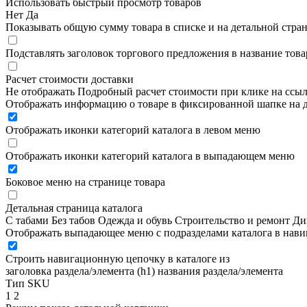
Использовать быстрый просмотр товаров
Нет
Да
Показывать общую сумму товара в списке и на детальной стра
Подставлять заголовок торгового предложения в название това
Расчет стоимости доставки
Не отображать
Подробный расчет стоимости при клике на ссы
Отображать информацию о товаре в фиксированной шапке на д
Отображать иконки категорий каталога в левом меню
Отображать иконки категорий каталога в выпадающем меню
Боковое меню на странице товара
Детальная страница каталога
С табами
Без табов
Одежда и обувь
Строительство и ремонт
Ди
Отображать выпадающее меню с подразделами каталога в нав
Строить навигационную цепочку в каталоге из
заголовка раздела/элемента (h1)
названия раздела/элемента
Тип SKU
1
2