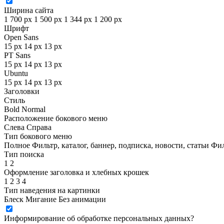
Ширина сайта
1 700 px
1 500 px
1 344 px
1 200 px
Шрифт
Open Sans
15 px
14 px
13 px
PT Sans
15 px
14 px
13 px
Ubuntu
15 px
14 px
13 px
Заголовки
Стиль
Bold
Normal
Расположение бокового меню
Слева
Справа
Тип бокового меню
Полное
Фильтр, каталог, баннер, подписка, новости, статьи
Фил
Тип поиска
1
2
Оформление заголовка и хлебных крошек
1
2
3
4
Тип наведения на картинки
Блеск
Мигание
Без анимации
Информирование об обработке персональных данных
?