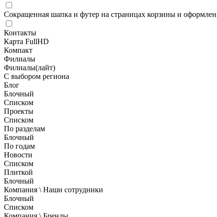
Сокращенная шапка и футер на страницах корзины и оформлени
Контакты
Карта FullHD
Компакт
Филиалы
Филиалы(лайт)
С выбором региона
Блог
Блочный
Списком
Проекты
Списком
По разделам
Блочный
По годам
Новости
Списком
Плиткой
Блочный
Компания \ Наши сотрудники
Блочный
Списком
Компания \ Бренды