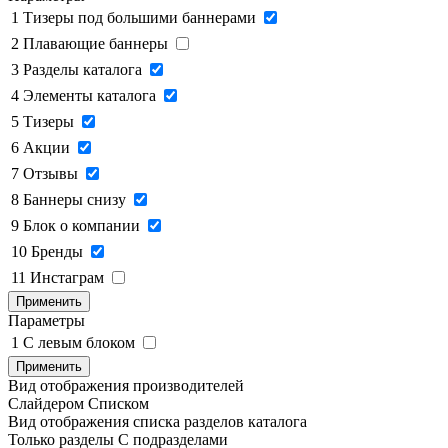
1
Тизеры под большими баннерами
2
Плавающие баннеры
3
Разделы каталога
4
Элементы каталога
5
Тизеры
6
Акции
7
Отзывы
8
Баннеры снизу
9
Блок о компании
10
Бренды
11
Инстаграм
Применить
Параметры
1
C левым блоком
Применить
Вид отображения производителей
Слайдером
Списком
Вид отображения списка разделов каталога
Только разделы
С подразделами