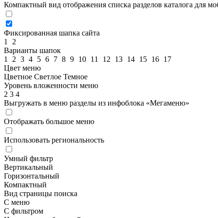
Компактный вид отображения списка разделов каталога для м
Фиксированная шапка сайта
1
2
Варианты шапок
1
2
3
4
5
6
7
8
9
10
11
12
13
14
15
16
17
Цвет меню
Цветное
Светлое
Темное
Уровень вложенности меню
2
3
4
Выгружать в меню разделы из инфоблока «Мегаменю»
Отображать большое меню
Использовать региональность
Умный фильтр
Вертикальный
Горизонтальный
Компактный
Вид страницы поиска
С меню
С фильтром