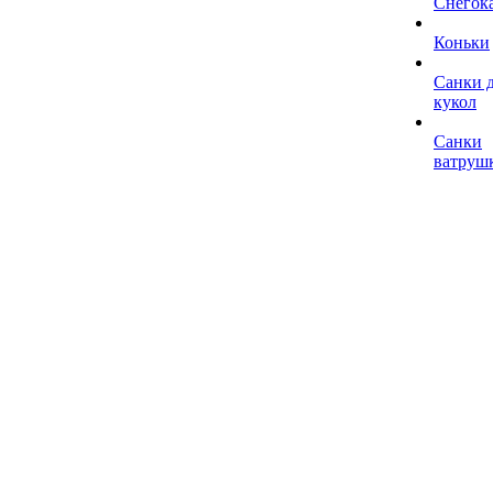
Снегок
Коньки
Санки 
кукол
Санки
ватруш