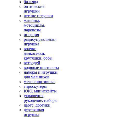
бильярд
оптические
игрушки
летние игрушки
машины,
мотоциклы,
паровозы
инерция
радиоуправляемая
игрушка
волчки,
данкосекки,
крутяшки, бобы
ветродуй
водяные пистолеты
наборы и игрушки
для мальчиков
мячи спортивные
гироскутеры
ЮЮ, минискейты
украшения,
рукоделие, наборы
дартс, дротики
деревянная
игрушка