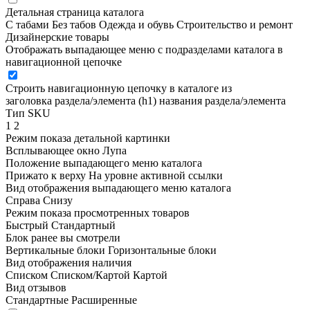
Детальная страница каталога
С табами
Без табов
Одежда и обувь
Строительство и ремонт
Дизайнерские товары
Отображать выпадающее меню с подразделами каталога в
навигационной цепочке
Строить навигационную цепочку в каталоге из
заголовка раздела/элемента (h1)
названия раздела/элемента
Тип SKU
1
2
Режим показа детальной картинки
Всплывающее окно
Лупа
Положение выпадающего меню каталога
Прижато к верху
На уровне активной ссылки
Вид отображения выпадающего меню каталога
Справа
Снизу
Режим показа просмотренных товаров
Быстрый
Стандартный
Блок ранее вы смотрели
Вертикальные блоки
Горизонтальные блоки
Вид отображения наличия
Списком
Списком/Картой
Картой
Вид отзывов
Стандартные
Расширенные