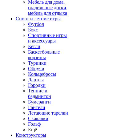
Мебель для дома,
гладильные доски,
мебель для отдыха
Спорт и летние игры
Футбол
Бокс
Спортивные игры
и аксессуары
Кегли
Баскетбольные
корзины
Турники
Обручи
Кольцебросы
Дартсы
Городки
Теннис и
бадминтон
Бумеранги
Гантели
Летающие тарелки
Скакалки
Гольф
Ещё
Конструкторы