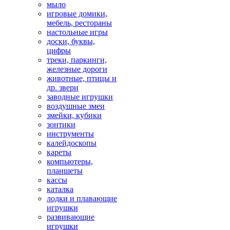
мыло
игровые домики,
мебель, рестораны
настольные игры
доски, буквы,
цифры
треки, паркинги,
железные дороги
животные, птицы и
др. звери
заводные игрушки
воздушные змеи
змейки, кубики
зонтики
инструменты
калейдоскопы
кареты
компьютеры,
планшеты
кассы
каталка
лодки и плавающие
игрушки
развивающие
игрушки