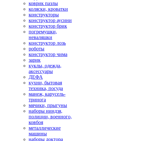
коврик пазлы
коляски, кроватки
конструкторы
конструктор аусини
конструктор брик
погремушки,
неваляшки
конструктор лозь
роботы
конструктор чима
зарик
куклы, одежда,
аксессуары
ДЕФА
кухни, бытовая
техника, посуда
манеж, карусель-
тринога
мячики, прыгуны
наборы ниндзя,
полиции, военного,
ковбоя
металлические
машины
наборы доктора