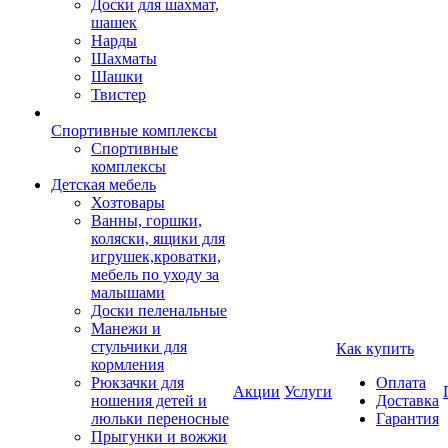
Доски для шахмат,
шашек
Нарды
Шахматы
Шашки
Твистер
Спортивные комплексы
Спортивные
комплексы
Детская мебель
Хозтовары
Ванны, горшки,
коляски, ящики для
игрушек,кроватки,
мебель по уходу за
малышами
Доски пеленальные
Манежи и
стульчики для
Как купить
кормления
Рюкзачки для
Оплата
Акции
Услуги
ношения детей и
Доставка
люльки переносные
Гарантия
Прыгунки и вожжи