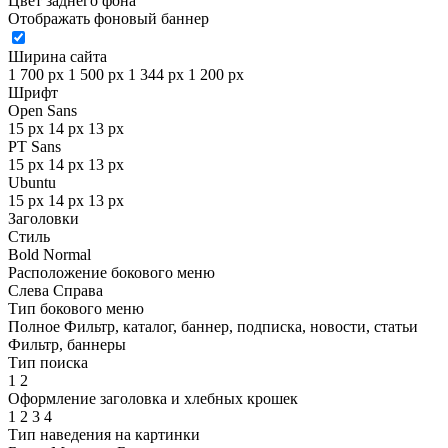
Цвет заднего фона
Отображать фоновый баннер
Ширина сайта
1 700 px
1 500 px
1 344 px
1 200 px
Шрифт
Open Sans
15 px
14 px
13 px
PT Sans
15 px
14 px
13 px
Ubuntu
15 px
14 px
13 px
Заголовки
Стиль
Bold
Normal
Расположение бокового меню
Слева
Справа
Тип бокового меню
Полное
Фильтр, каталог, баннер, подписка, новости, статьи
Фильтр, баннеры
Тип поиска
1
2
Оформление заголовка и хлебных крошек
1
2
3
4
Тип наведения на картинки