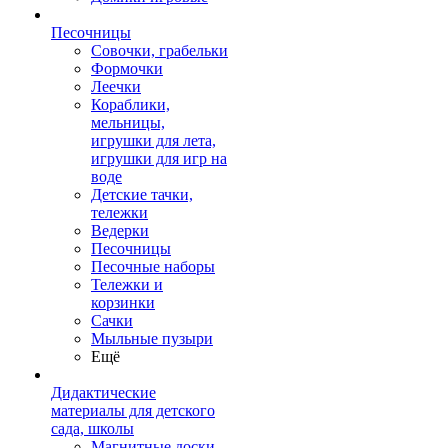
Песочницы
Совочки, грабельки
Формочки
Леечки
Кораблики,
мельницы,
игрушки для лета,
игрушки для игр на
воде
Детские тачки,
тележки
Ведерки
Песочницы
Песочные наборы
Тележки и
корзинки
Сачки
Мыльные пузыри
Ещё
Дидактические
материалы для детского
сада, школы
Магнитные доски,