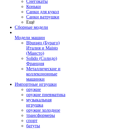
Снегокаты
Коньки
Санки для кукол
Санки ватрушки
Ещё
Сборные модели
Модели машин
Bburago (Бураго)
Италия и Maisto
(Маисто)
Solido (Солидо)
Франция
Металлические и
коллекционные
машинки
Импортные игрушки
оружие
оружие пневматика
музыкальная
игрушка
оружие холодное
трансформеры
спорт
батуты