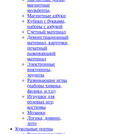
магнитные
мольберты,
Магнитные азбуки
Кубики с буквами,
наборы с азбукой
Счетный материал
Демонстрационный
материал, карточки,
печатный
развивающий
материал
Электронные
викторины,
эрудиты
Развивающие игры
(наборы химика,
физика, и.т.п)
Игрушки для
ролевых игр,
костюмы
Мозаики
Логика, домино,
лото
Кукольные театры