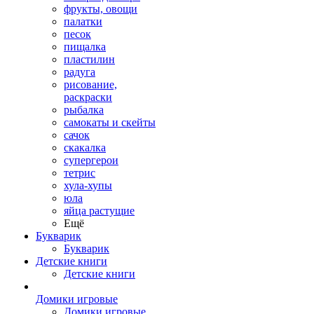
фрукты, овощи
палатки
песок
пищалка
пластилин
радуга
рисование,
раскраски
рыбалка
самокаты и скейты
сачок
скакалка
супергерои
тетрис
хула-хупы
юла
яйца растущие
Ещё
Букварик
Букварик
Детские книги
Детские книги
Домики игровые
Домики игровые