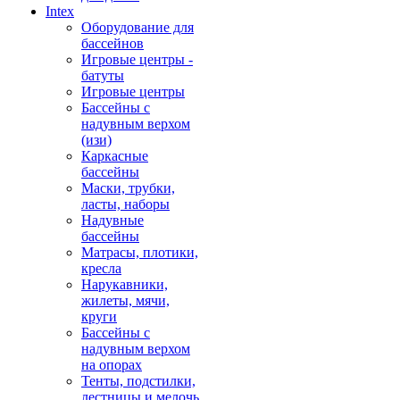
Intex
Оборудование для
бассейнов
Игровые центры -
батуты
Игровые центры
Бассейны с
надувным верхом
(изи)
Каркасные
бассейны
Маски, трубки,
ласты, наборы
Надувные
бассейны
Матрасы, плотики,
кресла
Нарукавники,
жилеты, мячи,
круги
Бассейны с
надувным верхом
на опорах
Тенты, подстилки,
лестницы и мелочь