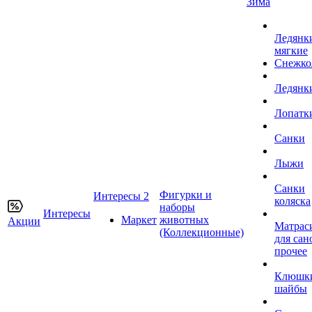
Зима
Ледянк
мягкие
Снежко
Ледянк
Лопатк
Санки
Лыжи
Санки
Фигурки и
Интересы 2
коляска
наборы
Интересы
Маркет
животных
Акции
Матрас
(Коллекционные)
для сан
прочее
Клюшк
шайбы