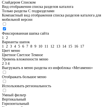
Слайдером
Списком
Вид отображения списка разделов каталога
Только разделы
С подразделами
Компактный вид отображения списка разделов каталога для
мобильной версии
Фиксированная шапка сайта
1
2
Варианты шапок
1
2
3
4
5
6
7
8
9
10
11
12
13
14
15
16
17
Цвет меню
Цветное
Светлое
Темное
Уровень вложенности меню
2
3
4
Выгружать в меню разделы из инфоблока «Мегаменю»
Отображать большое меню
Использовать региональность
Умный фильтр
Вертикальный
Горизонтальный