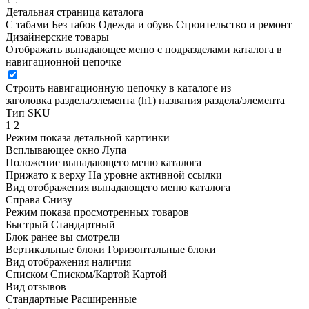
Детальная страница каталога
С табами
Без табов
Одежда и обувь
Строительство и ремонт
Дизайнерские товары
Отображать выпадающее меню с подразделами каталога в
навигационной цепочке
Строить навигационную цепочку в каталоге из
заголовка раздела/элемента (h1)
названия раздела/элемента
Тип SKU
1
2
Режим показа детальной картинки
Всплывающее окно
Лупа
Положение выпадающего меню каталога
Прижато к верху
На уровне активной ссылки
Вид отображения выпадающего меню каталога
Справа
Снизу
Режим показа просмотренных товаров
Быстрый
Стандартный
Блок ранее вы смотрели
Вертикальные блоки
Горизонтальные блоки
Вид отображения наличия
Списком
Списком/Картой
Картой
Вид отзывов
Стандартные
Расширенные