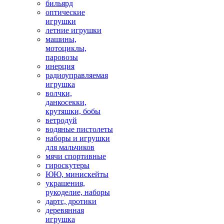
бильярд
оптические
игрушки
летние игрушки
машины,
мотоциклы,
паровозы
инерция
радиоуправляемая
игрушка
волчки,
данкосекки,
крутяшки, бобы
ветродуй
водяные пистолеты
наборы и игрушки
для мальчиков
мячи спортивные
гироскутеры
ЮЮ, минискейты
украшения,
рукоделие, наборы
дартс, дротики
деревянная
игрушка