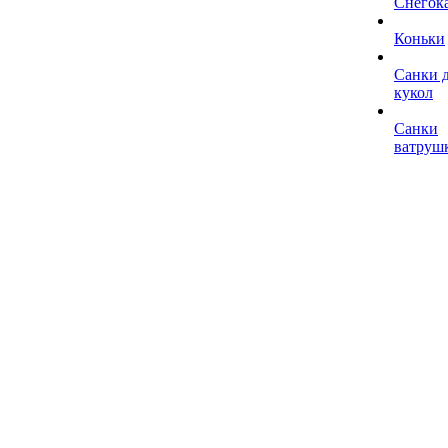
Снегок
Коньки
Санки 
кукол
Санки
ватруш