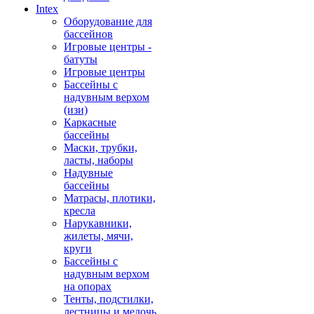
Intex
Оборудование для
бассейнов
Игровые центры -
батуты
Игровые центры
Бассейны с
надувным верхом
(изи)
Каркасные
бассейны
Маски, трубки,
ласты, наборы
Надувные
бассейны
Матрасы, плотики,
кресла
Нарукавники,
жилеты, мячи,
круги
Бассейны с
надувным верхом
на опорах
Тенты, подстилки,
лестницы и мелочь