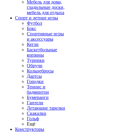
Мебель для дома,
гладильные доски,
мебель для отдыха
Спорт и летние игры
Футбол
Бокс
Спортивные игры
и аксессуары
Кегли
Баскетбольные
корзины
Турники
Обручи
Кольцебросы
Дартсы
Городки
Теннис и
бадминтон
Бумеранги
Гантели
Летающие тарелки
Скакалки
Гольф
Ещё
Конструкторы