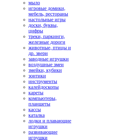
мыло
игровые домики,
мебель, рестораны
настольные игры
доски, буквы,
цифры
треки, паркинги,
железные дороги
животные, птицы и
др. звери
заводные игрушки
воздушные змеи
змейки, кубики
зонтики
инструменты
калейдоскопы
кареты
компьютеры,
планшеты
кассы
каталка
лодки и плавающие
игрушки
развивающие
игрушки