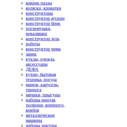
коврик пазлы
коляски, кроватки
конструкторы
конструктор аусини
конструктор брик
погремушки,
неваляшки
конструктор лозь
роботы
конструктор чима
зарик
куклы, одежда,
аксессуары
ДЕФА
кухни, бытовая
техника, посуда
манеж, карусель-
тринога
мячики, прыгуны
наборы ниндзя,
полиции, военного,
ковбоя
металлические
машины
наборы доктора