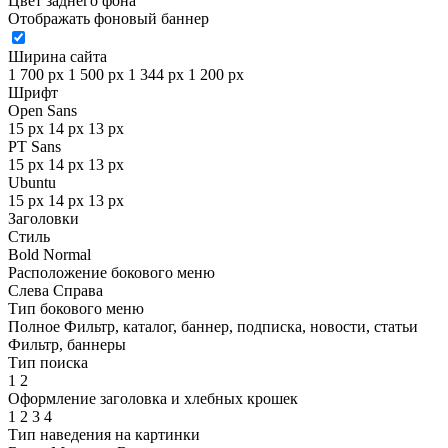
Цвет заднего фона
Отображать фоновый баннер
Ширина сайта
1 700 px
1 500 px
1 344 px
1 200 px
Шрифт
Open Sans
15 px
14 px
13 px
PT Sans
15 px
14 px
13 px
Ubuntu
15 px
14 px
13 px
Заголовки
Стиль
Bold
Normal
Расположение бокового меню
Слева
Справа
Тип бокового меню
Полное
Фильтр, каталог, баннер, подписка, новости, статьи
Фильтр, баннеры
Тип поиска
1
2
Оформление заголовка и хлебных крошек
1
2
3
4
Тип наведения на картинки