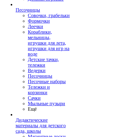
Песочницы
Совочки, грабельки
Формочки
Леечки
Кораблики,
мельницы,
игрушки для лета,
игрушки для игр на
воде
Детские тачки,
тележки
Ведерки
Песочницы
Песочные наборы
Тележки и
корзинки
Сачки
Мыльные пузыри
Ещё
Дидактические
материалы для детского
сада, школы
Магнитные доски,