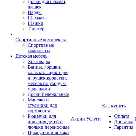
Доски для шахмат,
шашек
Нарды
Шахматы
Шашки
Твистер
Спортивные комплексы
Спортивные
комплексы
Детская мебель
Хозтовары
Ванны, горшки,
коляски, ящики для
игрушек,кроватки,
мебель по уходу за
малышами
Доски пеленальные
Манежи и
стульчики для
Как купить
кормления
Рюкзачки для
Оплата
Акции
Услуги
ношения детей и
Доставка
люльки переносные
Гарантия
Прыгунки и вожжи