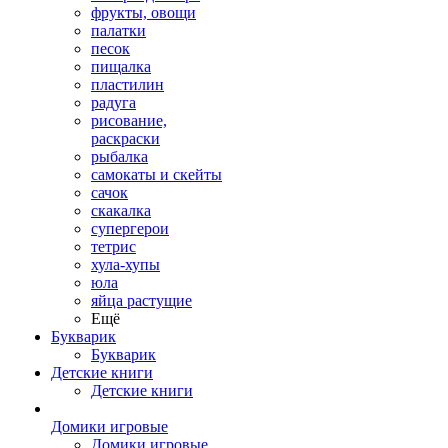
фрукты, овощи
палатки
песок
пищалка
пластилин
радуга
рисование,
раскраски
рыбалка
самокаты и скейты
сачок
скакалка
супергерои
тетрис
хула-хупы
юла
яйца растущие
Ещё
Букварик
Букварик
Детские книги
Детские книги
Домики игровые
Домики игровые