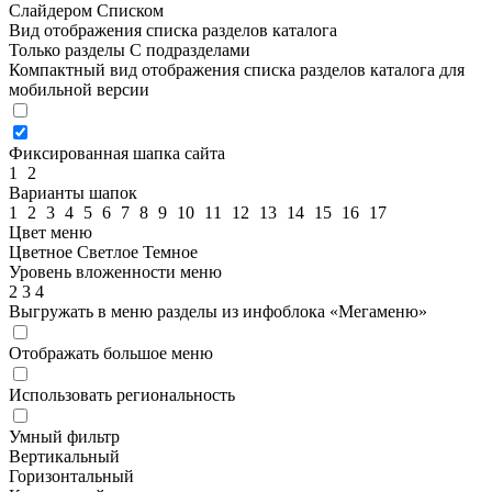
Слайдером
Списком
Вид отображения списка разделов каталога
Только разделы
С подразделами
Компактный вид отображения списка разделов каталога для
мобильной версии
Фиксированная шапка сайта
1
2
Варианты шапок
1
2
3
4
5
6
7
8
9
10
11
12
13
14
15
16
17
Цвет меню
Цветное
Светлое
Темное
Уровень вложенности меню
2
3
4
Выгружать в меню разделы из инфоблока «Мегаменю»
Отображать большое меню
Использовать региональность
Умный фильтр
Вертикальный
Горизонтальный