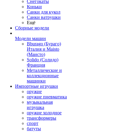
Снегокаты
Коньки
Санки для кукол
Санки ватрушки
Ещё
Сборные модели
Модели машин
Bburago (Бураго)
Италия и Maisto
(Маисто)
Solido (Солидо)
Франция
Металлические и
коллекционные
машинки
Импортные игрушки
оружие
оружие пневматика
музыкальная
игрушка
оружие холодное
трансформеры
спорт
батуты