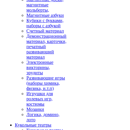
магнитные
мольберты,
Магнитные азбуки
Кубики с буквами,
наборы с азбукой
Счетный материал
Демонстрационный
материал, карточки,
печатный
развивающий
материал
Электронные
викторины,
эрудиты
Развивающие игры
(наборы химика,
физика, и.т.п)
Игрушки для
ролевых игр,
костюмы
Мозаики
Логика, домино,
лото
Кукольные театры