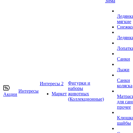
Зима
Ледянк
мягкие
Снежко
Ледянк
Лопатк
Санки
Лыжи
Санки
Фигурки и
Интересы 2
коляска
наборы
Интересы
Маркет
животных
Акции
Матрас
(Коллекционные)
для сан
прочее
Клюшк
шайбы