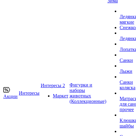
Зима
Ледянк
мягкие
Снежко
Ледянк
Лопатк
Санки
Лыжи
Санки
Фигурки и
Интересы 2
коляска
наборы
Интересы
Маркет
животных
Акции
Матрас
(Коллекционные)
для сан
прочее
Клюшк
шайбы