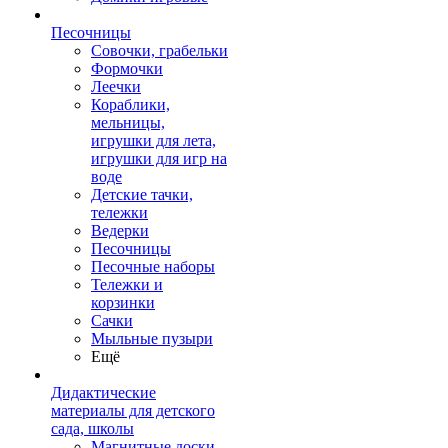
Песочницы
Совочки, грабельки
Формочки
Леечки
Кораблики,
мельницы,
игрушки для лета,
игрушки для игр на
воде
Детские тачки,
тележки
Ведерки
Песочницы
Песочные наборы
Тележки и
корзинки
Сачки
Мыльные пузыри
Ещё
Дидактические
материалы для детского
сада, школы
Магнитные доски,