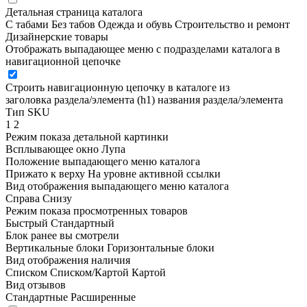
Детальная страница каталога
С табами
Без табов
Одежда и обувь
Строительство и ремонт
Дизайнерские товары
Отображать выпадающее меню с подразделами каталога в
навигационной цепочке
Строить навигационную цепочку в каталоге из
заголовка раздела/элемента (h1)
названия раздела/элемента
Тип SKU
1
2
Режим показа детальной картинки
Всплывающее окно
Лупа
Положение выпадающего меню каталога
Прижато к верху
На уровне активной ссылки
Вид отображения выпадающего меню каталога
Справа
Снизу
Режим показа просмотренных товаров
Быстрый
Стандартный
Блок ранее вы смотрели
Вертикальные блоки
Горизонтальные блоки
Вид отображения наличия
Списком
Списком/Картой
Картой
Вид отзывов
Стандартные
Расширенные