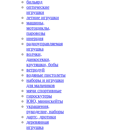
бильярд
оптические
игрушки
летние игрушки
машины,
мотоциклы,
паровозы
инерция
радиоуправляемая
игрушка
волчки,
данкосекки,
крутяшки, бобы
ветродуй
водяные пистолеты
наборы и игрушки
для мальчиков
мячи спортивные
гироскутеры
ЮЮ, минискейты
украшения,
рукоделие, наборы
дартс, дротики
деревянная
игрушка