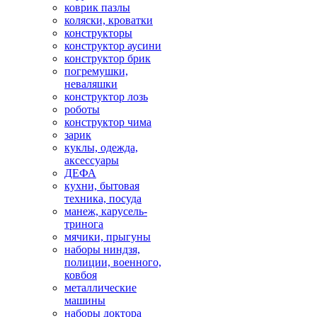
коврик пазлы
коляски, кроватки
конструкторы
конструктор аусини
конструктор брик
погремушки,
неваляшки
конструктор лозь
роботы
конструктор чима
зарик
куклы, одежда,
аксессуары
ДЕФА
кухни, бытовая
техника, посуда
манеж, карусель-
тринога
мячики, прыгуны
наборы ниндзя,
полиции, военного,
ковбоя
металлические
машины
наборы доктора