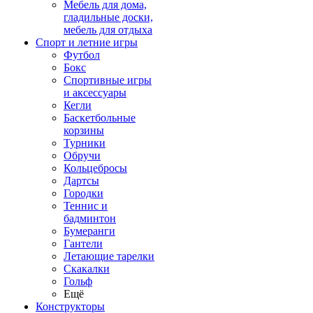
Мебель для дома,
гладильные доски,
мебель для отдыха
Спорт и летние игры
Футбол
Бокс
Спортивные игры
и аксессуары
Кегли
Баскетбольные
корзины
Турники
Обручи
Кольцебросы
Дартсы
Городки
Теннис и
бадминтон
Бумеранги
Гантели
Летающие тарелки
Скакалки
Гольф
Ещё
Конструкторы