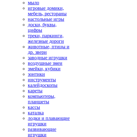
мыло
игровые домики,
мебель, рестораны
настольные игры
доски, буквы,
цифры
треки, паркинги,
железные дороги
животные, птицы и
др. звери
заводные игрушки
воздушные змеи
змейки, кубики
зонтики
инструменты
калейдоскопы
кареты
компьютеры,
планшеты
кассы
каталка
лодки и плавающие
игрушки
развивающие
игрушки