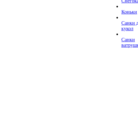
Снегок
Коньки
Санки 
кукол
Санки
ватруш