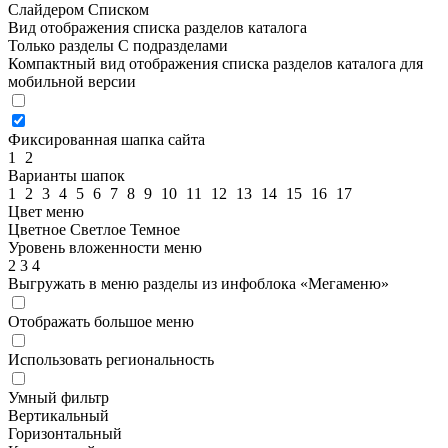
Слайдером
Списком
Вид отображения списка разделов каталога
Только разделы
С подразделами
Компактный вид отображения списка разделов каталога для
мобильной версии
Фиксированная шапка сайта
1
2
Варианты шапок
1
2
3
4
5
6
7
8
9
10
11
12
13
14
15
16
17
Цвет меню
Цветное
Светлое
Темное
Уровень вложенности меню
2
3
4
Выгружать в меню разделы из инфоблока «Мегаменю»
Отображать большое меню
Использовать региональность
Умный фильтр
Вертикальный
Горизонтальный