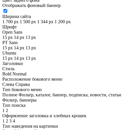
Цвет заднего фона
Отображать фоновый баннер
Ширина сайта
1 700 px
1 500 px
1 344 px
1 200 px
Шрифт
Open Sans
15 px
14 px
13 px
PT Sans
15 px
14 px
13 px
Ubuntu
15 px
14 px
13 px
Заголовки
Стиль
Bold
Normal
Расположение бокового меню
Слева
Справа
Тип бокового меню
Полное
Фильтр, каталог, баннер, подписка, новости, статьи
Фильтр, баннеры
Тип поиска
1
2
Оформление заголовка и хлебных крошек
1
2
3
4
Тип наведения на картинки