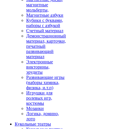
магнитные
мольберты,
Магнитные азбуки
Кубики с буквами,
наборы с азбукой
Счетный материал
Демонстрационный
материал, карточки,
печатный
развивающий
материал
Электронные
викторины,
эрудиты
Развивающие игры
(наборы химика,
физика, и.т.п)
Игрушки для
ролевых игр,
костюмы
Мозаики
Логика, домино,
лото
Кукольные театры