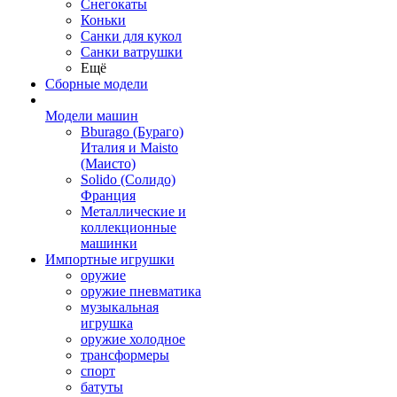
Снегокаты
Коньки
Санки для кукол
Санки ватрушки
Ещё
Сборные модели
Модели машин
Bburago (Бураго)
Италия и Maisto
(Маисто)
Solido (Солидо)
Франция
Металлические и
коллекционные
машинки
Импортные игрушки
оружие
оружие пневматика
музыкальная
игрушка
оружие холодное
трансформеры
спорт
батуты