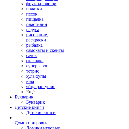
фрукты, овощи
палатки
песок
пищалка
пластилин
радуга
рисование,
раскраски
рыбалка
самокаты и скейты
сачок
скакалка
супергерои
тетрис
хула-хупы
юла
яйца растущие
Ещё
Букварик
Букварик
Детские книги
Детские книги
Домики игровые
Домики игровые