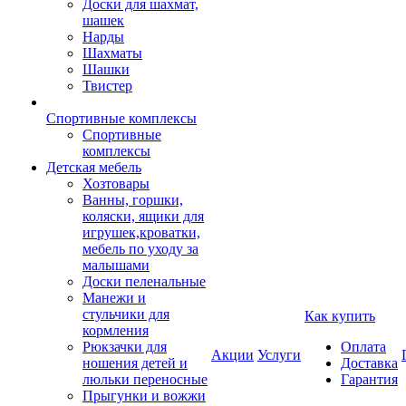
Доски для шахмат,
шашек
Нарды
Шахматы
Шашки
Твистер
Спортивные комплексы
Спортивные
комплексы
Детская мебель
Хозтовары
Ванны, горшки,
коляски, ящики для
игрушек,кроватки,
мебель по уходу за
малышами
Доски пеленальные
Манежи и
стульчики для
Как купить
кормления
Рюкзачки для
Оплата
Акции
Услуги
ношения детей и
Доставка
люльки переносные
Гарантия
Прыгунки и вожжи