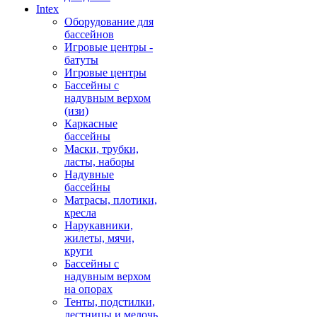
Intex
Оборудование для
бассейнов
Игровые центры -
батуты
Игровые центры
Бассейны с
надувным верхом
(изи)
Каркасные
бассейны
Маски, трубки,
ласты, наборы
Надувные
бассейны
Матрасы, плотики,
кресла
Нарукавники,
жилеты, мячи,
круги
Бассейны с
надувным верхом
на опорах
Тенты, подстилки,
лестницы и мелочь