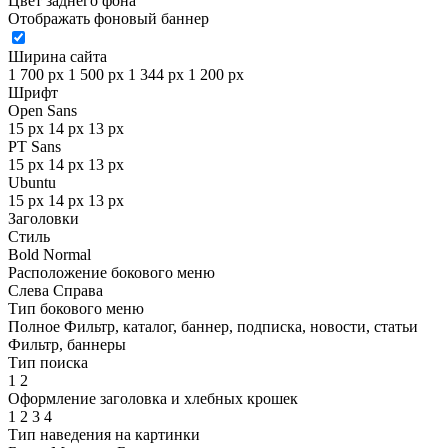
Цвет заднего фона
Отображать фоновый баннер
Ширина сайта
1 700 px
1 500 px
1 344 px
1 200 px
Шрифт
Open Sans
15 px
14 px
13 px
PT Sans
15 px
14 px
13 px
Ubuntu
15 px
14 px
13 px
Заголовки
Стиль
Bold
Normal
Расположение бокового меню
Слева
Справа
Тип бокового меню
Полное
Фильтр, каталог, баннер, подписка, новости, статьи
Фильтр, баннеры
Тип поиска
1
2
Оформление заголовка и хлебных крошек
1
2
3
4
Тип наведения на картинки