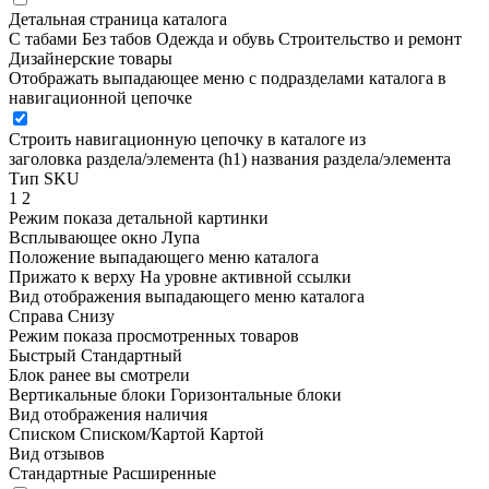
Детальная страница каталога
С табами
Без табов
Одежда и обувь
Строительство и ремонт
Дизайнерские товары
Отображать выпадающее меню с подразделами каталога в
навигационной цепочке
Строить навигационную цепочку в каталоге из
заголовка раздела/элемента (h1)
названия раздела/элемента
Тип SKU
1
2
Режим показа детальной картинки
Всплывающее окно
Лупа
Положение выпадающего меню каталога
Прижато к верху
На уровне активной ссылки
Вид отображения выпадающего меню каталога
Справа
Снизу
Режим показа просмотренных товаров
Быстрый
Стандартный
Блок ранее вы смотрели
Вертикальные блоки
Горизонтальные блоки
Вид отображения наличия
Списком
Списком/Картой
Картой
Вид отзывов
Стандартные
Расширенные