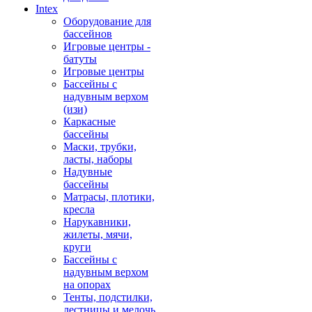
Intex
Оборудование для
бассейнов
Игровые центры -
батуты
Игровые центры
Бассейны с
надувным верхом
(изи)
Каркасные
бассейны
Маски, трубки,
ласты, наборы
Надувные
бассейны
Матрасы, плотики,
кресла
Нарукавники,
жилеты, мячи,
круги
Бассейны с
надувным верхом
на опорах
Тенты, подстилки,
лестницы и мелочь