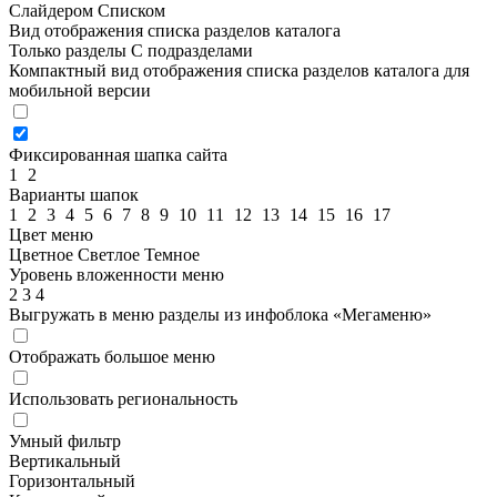
Слайдером
Списком
Вид отображения списка разделов каталога
Только разделы
С подразделами
Компактный вид отображения списка разделов каталога для
мобильной версии
Фиксированная шапка сайта
1
2
Варианты шапок
1
2
3
4
5
6
7
8
9
10
11
12
13
14
15
16
17
Цвет меню
Цветное
Светлое
Темное
Уровень вложенности меню
2
3
4
Выгружать в меню разделы из инфоблока «Мегаменю»
Отображать большое меню
Использовать региональность
Умный фильтр
Вертикальный
Горизонтальный