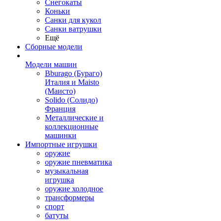
Снегокаты
Коньки
Санки для кукол
Санки ватрушки
Ещё
Сборные модели
Модели машин
Bburago (Бураго)
Италия и Maisto
(Маисто)
Solido (Солидо)
Франция
Металлические и
коллекционные
машинки
Импортные игрушки
оружие
оружие пневматика
музыкальная
игрушка
оружие холодное
трансформеры
спорт
батуты