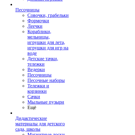
Песочницы
Совочки, грабельки
Формочки
Леечки
Кораблики,
мельницы,
игрушки для лета,
игрушки для игр на
воде
Детские тачки,
тележки
Ведерки
Песочницы
Песочные наборы
Тележки и
корзинки
Сачки
Мыльные пузыри
Ещё
Дидактические
материалы для детского
сада, школы
Магнитные доски,