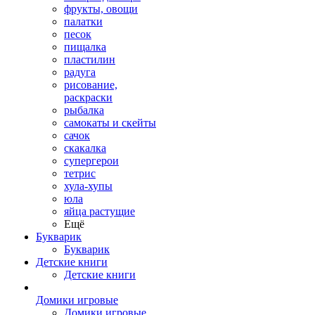
фрукты, овощи
палатки
песок
пищалка
пластилин
радуга
рисование,
раскраски
рыбалка
самокаты и скейты
сачок
скакалка
супергерои
тетрис
хула-хупы
юла
яйца растущие
Ещё
Букварик
Букварик
Детские книги
Детские книги
Домики игровые
Домики игровые