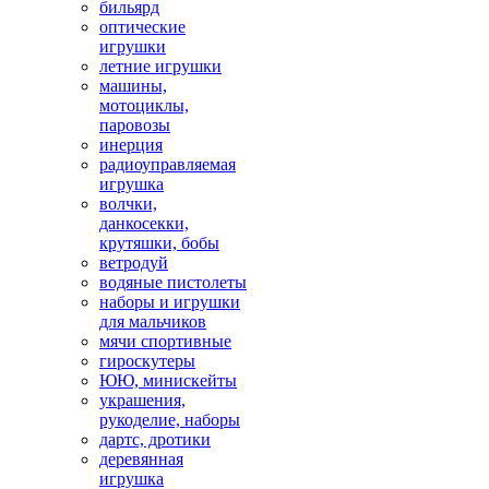
бильярд
оптические
игрушки
летние игрушки
машины,
мотоциклы,
паровозы
инерция
радиоуправляемая
игрушка
волчки,
данкосекки,
крутяшки, бобы
ветродуй
водяные пистолеты
наборы и игрушки
для мальчиков
мячи спортивные
гироскутеры
ЮЮ, минискейты
украшения,
рукоделие, наборы
дартс, дротики
деревянная
игрушка