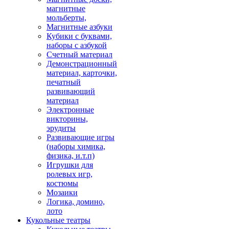
магнитные
мольберты,
Магнитные азбуки
Кубики с буквами,
наборы с азбукой
Счетный материал
Демонстрационный
материал, карточки,
печатный
развивающий
материал
Электронные
викторины,
эрудиты
Развивающие игры
(наборы химика,
физика, и.т.п)
Игрушки для
ролевых игр,
костюмы
Мозаики
Логика, домино,
лото
Кукольные театры