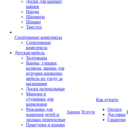
Доски для шахмат,
шашек
Нарды
Шахматы
Шашки
Твистер
Спортивные комплексы
Спортивные
комплексы
Детская мебель
Хозтовары
Ванны, горшки,
коляски, ящики для
игрушек,кроватки,
мебель по уходу за
малышами
Доски пеленальные
Манежи и
стульчики для
Как купить
кормления
Рюкзачки для
Оплата
Акции
Услуги
ношения детей и
Доставка
люльки переносные
Гарантия
Прыгунки и вожжи