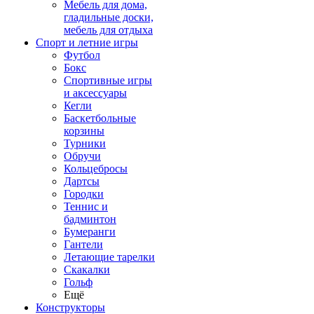
Мебель для дома,
гладильные доски,
мебель для отдыха
Спорт и летние игры
Футбол
Бокс
Спортивные игры
и аксессуары
Кегли
Баскетбольные
корзины
Турники
Обручи
Кольцебросы
Дартсы
Городки
Теннис и
бадминтон
Бумеранги
Гантели
Летающие тарелки
Скакалки
Гольф
Ещё
Конструкторы