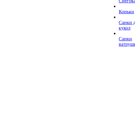
Снегок
Коньки
Санки 
кукол
Санки
ватруш