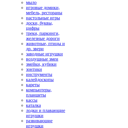
мыло
игровые домики,
мебель, рестораны
настольные игры
доски, буквы,
цифры
треки, паркинги,
железные дороги
животные, птицы и
др. звери
заводные игрушки
воздушные змеи
змейки, кубики
зонтики
инструменты
калейдоскопы
кареты
компьютеры,
планшеты
кассы
каталка
лодки и плавающие
игрушки
развивающие
игрушки