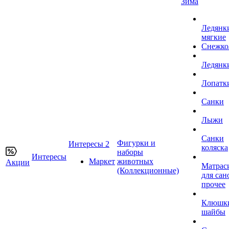
Зима
Ледянк
мягкие
Снежко
Ледянк
Лопатк
Санки
Лыжи
Санки
Фигурки и
Интересы 2
коляска
наборы
Интересы
Маркет
животных
Акции
Матрас
(Коллекционные)
для сан
прочее
Клюшк
шайбы