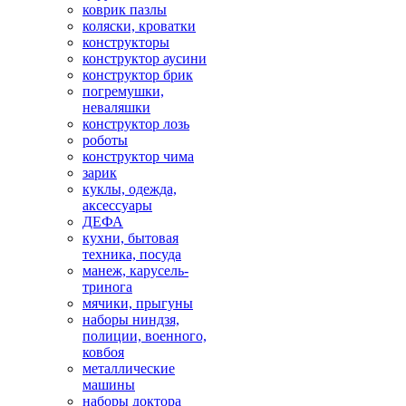
коврик пазлы
коляски, кроватки
конструкторы
конструктор аусини
конструктор брик
погремушки,
неваляшки
конструктор лозь
роботы
конструктор чима
зарик
куклы, одежда,
аксессуары
ДЕФА
кухни, бытовая
техника, посуда
манеж, карусель-
тринога
мячики, прыгуны
наборы ниндзя,
полиции, военного,
ковбоя
металлические
машины
наборы доктора