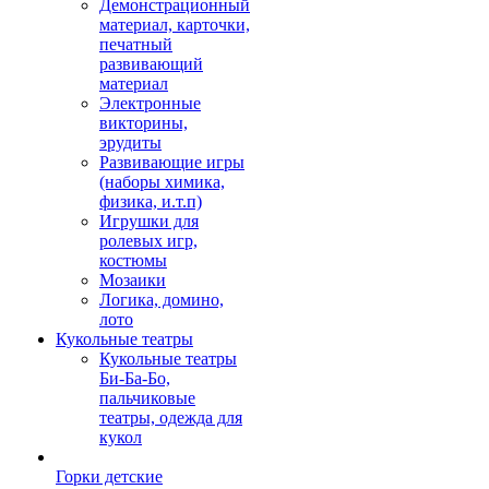
Демонстрационный
материал, карточки,
печатный
развивающий
материал
Электронные
викторины,
эрудиты
Развивающие игры
(наборы химика,
физика, и.т.п)
Игрушки для
ролевых игр,
костюмы
Мозаики
Логика, домино,
лото
Кукольные театры
Кукольные театры
Би-Ба-Бо,
пальчиковые
театры, одежда для
кукол
Горки детские