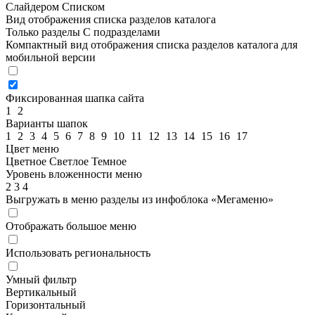
Слайдером
Списком
Вид отображения списка разделов каталога
Только разделы
С подразделами
Компактный вид отображения списка разделов каталога для
мобильной версии
Фиксированная шапка сайта
1
2
Варианты шапок
1
2
3
4
5
6
7
8
9
10
11
12
13
14
15
16
17
Цвет меню
Цветное
Светлое
Темное
Уровень вложенности меню
2
3
4
Выгружать в меню разделы из инфоблока «Мегаменю»
Отображать большое меню
Использовать региональность
Умный фильтр
Вертикальный
Горизонтальный