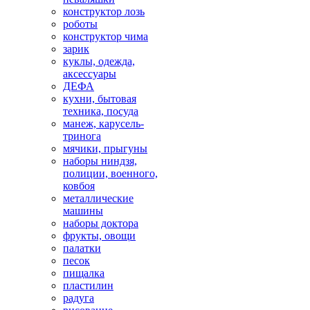
конструктор лозь
роботы
конструктор чима
зарик
куклы, одежда,
аксессуары
ДЕФА
кухни, бытовая
техника, посуда
манеж, карусель-
тринога
мячики, прыгуны
наборы ниндзя,
полиции, военного,
ковбоя
металлические
машины
наборы доктора
фрукты, овощи
палатки
песок
пищалка
пластилин
радуга