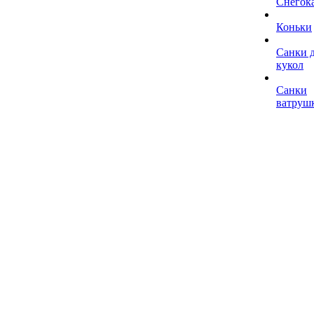
Снегок
Коньки
Санки 
кукол
Санки
ватруш