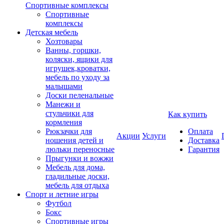
Спортивные комплексы
Спортивные
комплексы
Детская мебель
Хозтовары
Ванны, горшки,
коляски, ящики для
игрушек,кроватки,
мебель по уходу за
малышами
Доски пеленальные
Манежи и
стульчики для
Как купить
кормления
Рюкзачки для
Оплата
Акции
Услуги
ношения детей и
Доставка
люльки переносные
Гарантия
Прыгунки и вожжи
Мебель для дома,
гладильные доски,
мебель для отдыха
Спорт и летние игры
Футбол
Бокс
Спортивные игры