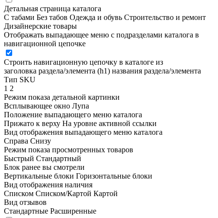
Детальная страница каталога
С табами
Без табов
Одежда и обувь
Строительство и ремонт
Дизайнерские товары
Отображать выпадающее меню с подразделами каталога в
навигационной цепочке
Строить навигационную цепочку в каталоге из
заголовка раздела/элемента (h1)
названия раздела/элемента
Тип SKU
1
2
Режим показа детальной картинки
Всплывающее окно
Лупа
Положение выпадающего меню каталога
Прижато к верху
На уровне активной ссылки
Вид отображения выпадающего меню каталога
Справа
Снизу
Режим показа просмотренных товаров
Быстрый
Стандартный
Блок ранее вы смотрели
Вертикальные блоки
Горизонтальные блоки
Вид отображения наличия
Списком
Списком/Картой
Картой
Вид отзывов
Стандартные
Расширенные