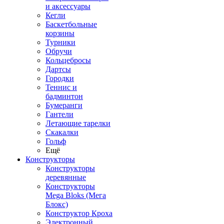
и аксессуары
Кегли
Баскетбольные
корзины
Турники
Обручи
Кольцебросы
Дартсы
Городки
Теннис и
бадминтон
Бумеранги
Гантели
Летающие тарелки
Скакалки
Гольф
Ещё
Конструкторы
Конструкторы
деревянные
Конструкторы
Mega Bloks (Мега
Блокс)
Конструктор Кроха
Электронный