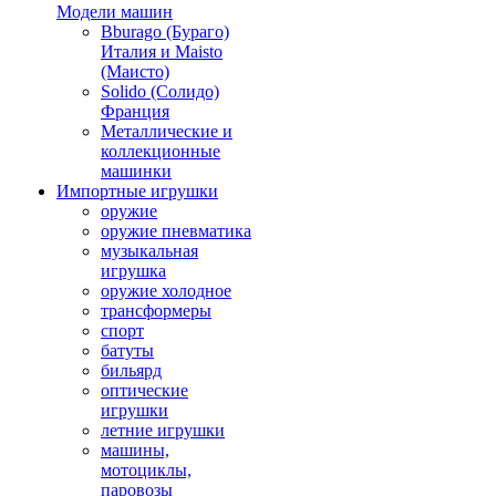
Модели машин
Bburago (Бураго)
Италия и Maisto
(Маисто)
Solido (Солидо)
Франция
Металлические и
коллекционные
машинки
Импортные игрушки
оружие
оружие пневматика
музыкальная
игрушка
оружие холодное
трансформеры
спорт
батуты
бильярд
оптические
игрушки
летние игрушки
машины,
мотоциклы,
паровозы