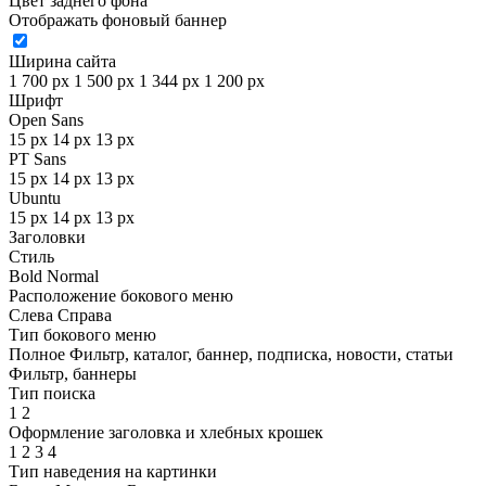
Цвет заднего фона
Отображать фоновый баннер
Ширина сайта
1 700 px
1 500 px
1 344 px
1 200 px
Шрифт
Open Sans
15 px
14 px
13 px
PT Sans
15 px
14 px
13 px
Ubuntu
15 px
14 px
13 px
Заголовки
Стиль
Bold
Normal
Расположение бокового меню
Слева
Справа
Тип бокового меню
Полное
Фильтр, каталог, баннер, подписка, новости, статьи
Фильтр, баннеры
Тип поиска
1
2
Оформление заголовка и хлебных крошек
1
2
3
4
Тип наведения на картинки