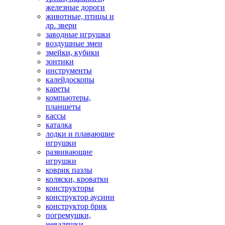
железные дороги
животные, птицы и
др. звери
заводные игрушки
воздушные змеи
змейки, кубики
зонтики
инструменты
калейдоскопы
кареты
компьютеры,
планшеты
кассы
каталка
лодки и плавающие
игрушки
развивающие
игрушки
коврик пазлы
коляски, кроватки
конструкторы
конструктор аусини
конструктор брик
погремушки,
неваляшки