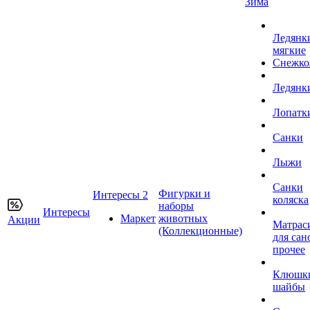
Зима
Ледянк
мягкие
Снежко
Ледянк
Лопатк
Санки
Лыжи
Санки
Фигурки и
Интересы 2
коляска
наборы
Интересы
Маркет
животных
Акции
Матрас
(Коллекционные)
для сан
прочее
Клюшк
шайбы