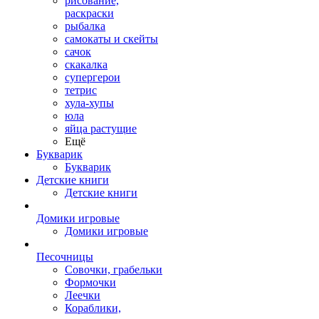
рисование,
раскраски
рыбалка
самокаты и скейты
сачок
скакалка
супергерои
тетрис
хула-хупы
юла
яйца растущие
Ещё
Букварик
Букварик
Детские книги
Детские книги
Домики игровые
Домики игровые
Песочницы
Совочки, грабельки
Формочки
Леечки
Кораблики,