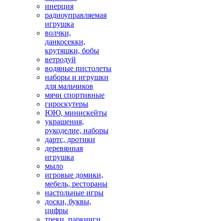
инерция
радиоуправляемая
игрушка
волчки,
данкосекки,
крутяшки, бобы
ветродуй
водяные пистолеты
наборы и игрушки
для мальчиков
мячи спортивные
гироскутеры
ЮЮ, минискейты
украшения,
рукоделие, наборы
дартс, дротики
деревянная
игрушка
мыло
игровые домики,
мебель, рестораны
настольные игры
доски, буквы,
цифры
треки, паркинги,