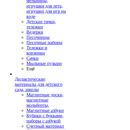
мельницы,
игрушки для лета,
игрушки для игр на
воде
Детские тачки,
тележки
Ведерки
Песочницы
Песочные наборы
Тележки и
корзинки
Сачки
Мыльные пузыри
Ещё
Дидактические
материалы для детского
сада, школы
Магнитные доски,
магнитные
мольберты,
Магнитные азбуки
Кубики с буквами,
наборы с азбукой
Счетный материал