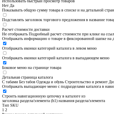
Использовать быстрый просмотр товаров
Нет
Да
Показывать общую сумму товара в списке и на детальной стра
Подставлять заголовок торгового предложения в название това
Расчет стоимости доставки
Не отображать
Подробный расчет стоимости при клике на ссы
Отображать информацию о товаре в фиксированной шапке на д
Отображать иконки категорий каталога в левом меню
Отображать иконки категорий каталога в выпадающем меню
Боковое меню на странице товара
Детальная страница каталога
С табами
Без табов
Одежда и обувь
Строительство и ремонт
Ди
Отображать выпадающее меню с подразделами каталога в нав
Строить навигационную цепочку в каталоге из
заголовка раздела/элемента (h1)
названия раздела/элемента
Тип SKU
1
2