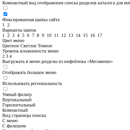
Компактный вид отображения списка разделов каталога для м
Фиксированная шапка сайта
1
2
Варианты шапок
1
2
3
4
5
6
7
8
9
10
11
12
13
14
15
16
17
Цвет меню
Цветное
Светлое
Темное
Уровень вложенности меню
2
3
4
Выгружать в меню разделы из инфоблока «Мегаменю»
Отображать большое меню
Использовать региональность
Умный фильтр
Вертикальный
Горизонтальный
Компактный
Вид страницы поиска
С меню
С фильтром