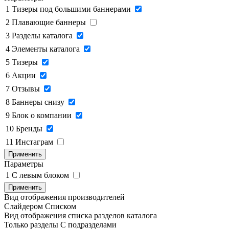
1
Тизеры под большими баннерами
2
Плавающие баннеры
3
Разделы каталога
4
Элементы каталога
5
Тизеры
6
Акции
7
Отзывы
8
Баннеры снизу
9
Блок о компании
10
Бренды
11
Инстаграм
Применить
Параметры
1
C левым блоком
Применить
Вид отображения производителей
Слайдером
Списком
Вид отображения списка разделов каталога
Только разделы
С подразделами