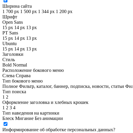
Ширина сайта
1 700 px
1 500 px
1 344 px
1 200 px
Шрифт
Open Sans
15 px
14 px
13 px
PT Sans
15 px
14 px
13 px
Ubuntu
15 px
14 px
13 px
Заголовки
Стиль
Bold
Normal
Расположение бокового меню
Слева
Справа
Тип бокового меню
Полное
Фильтр, каталог, баннер, подписка, новости, статьи
Фил
Тип поиска
1
2
Оформление заголовка и хлебных крошек
1
2
3
4
Тип наведения на картинки
Блеск
Мигание
Без анимации
Информирование об обработке персональных данных
?