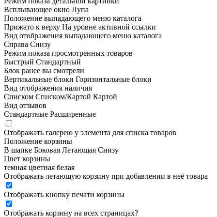
Режим показа детальной картинки
Всплывающее окно
Лупа
Положение выпадающего меню каталога
Прижато к верху
На уровне активной ссылки
Вид отображения выпадающего меню каталога
Справа
Снизу
Режим показа просмотренных товаров
Быстрый
Стандартный
Блок ранее вы смотрели
Вертикальные блоки
Горизонтальные блоки
Вид отображения наличия
Списком
Списком/Картой
Картой
Вид отзывов
Стандартные
Расширенные
Отображать галерею у элемента для списка товаров
Положение корзины
В шапке
Боковая
Летающая
Снизу
Цвет корзины
темная
цветная
белая
Отображать летающую корзину при добавлении в неё товара
Отображать кнопку печати корзины
Отображать корзину на всех страницах
?