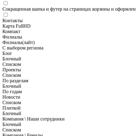
Сокращенная шапка и футер на страницах корзины и оформлени
Контакты
Карта FullHD
Компакт
Филиалы
Филиалы(лайт)
С выбором региона
Блог
Блочный
Списком
Проекты
Списком
По разделам
Блочный
По годам
Новости
Списком
Плиткой
Блочный
Компания \ Наши сотрудники
Блочный
Списком
Компания \ Бренды