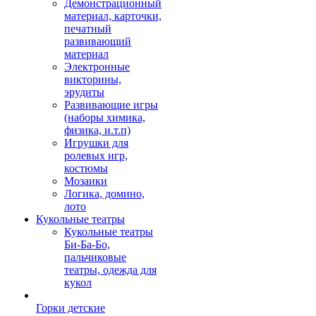
Демонстрационный
материал, карточки,
печатный
развивающий
материал
Электронные
викторины,
эрудиты
Развивающие игры
(наборы химика,
физика, и.т.п)
Игрушки для
ролевых игр,
костюмы
Мозаики
Логика, домино,
лото
Кукольные театры
Кукольные театры
Би-Ба-Бо,
пальчиковые
театры, одежда для
кукол
Горки детские