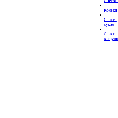
Снегок
Коньки
Санки 
кукол
Санки
ватруш