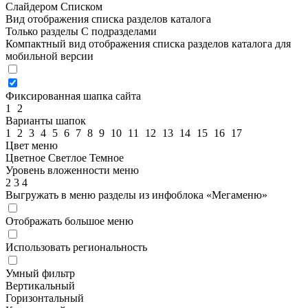
Слайдером
Списком
Вид отображения списка разделов каталога
Только разделы
С подразделами
Компактный вид отображения списка разделов каталога для
мобильной версии
Фиксированная шапка сайта
1
2
Варианты шапок
1
2
3
4
5
6
7
8
9
10
11
12
13
14
15
16
17
Цвет меню
Цветное
Светлое
Темное
Уровень вложенности меню
2
3
4
Выгружать в меню разделы из инфоблока «Мегаменю»
Отображать большое меню
Использовать региональность
Умный фильтр
Вертикальный
Горизонтальный