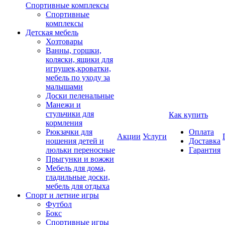
Спортивные комплексы
Спортивные
комплексы
Детская мебель
Хозтовары
Ванны, горшки,
коляски, ящики для
игрушек,кроватки,
мебель по уходу за
малышами
Доски пеленальные
Манежи и
стульчики для
Как купить
кормления
Рюкзачки для
Оплата
Акции
Услуги
ношения детей и
Доставка
люльки переносные
Гарантия
Прыгунки и вожжи
Мебель для дома,
гладильные доски,
мебель для отдыха
Спорт и летние игры
Футбол
Бокс
Спортивные игры