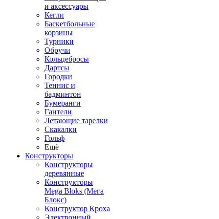
и аксессуары
Кегли
Баскетбольные
корзины
Турники
Обручи
Кольцебросы
Дартсы
Городки
Теннис и
бадминтон
Бумеранги
Гантели
Летающие тарелки
Скакалки
Гольф
Ещё
Конструкторы
Конструкторы
деревянные
Конструкторы
Mega Bloks (Мега
Блокс)
Конструктор Кроха
Электронный