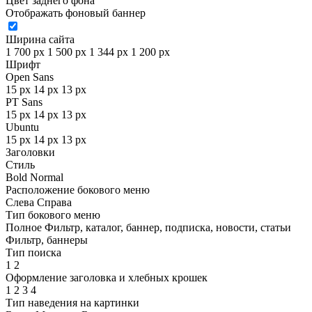
Цвет заднего фона
Отображать фоновый баннер
Ширина сайта
1 700 px
1 500 px
1 344 px
1 200 px
Шрифт
Open Sans
15 px
14 px
13 px
PT Sans
15 px
14 px
13 px
Ubuntu
15 px
14 px
13 px
Заголовки
Стиль
Bold
Normal
Расположение бокового меню
Слева
Справа
Тип бокового меню
Полное
Фильтр, каталог, баннер, подписка, новости, статьи
Фильтр, баннеры
Тип поиска
1
2
Оформление заголовка и хлебных крошек
1
2
3
4
Тип наведения на картинки