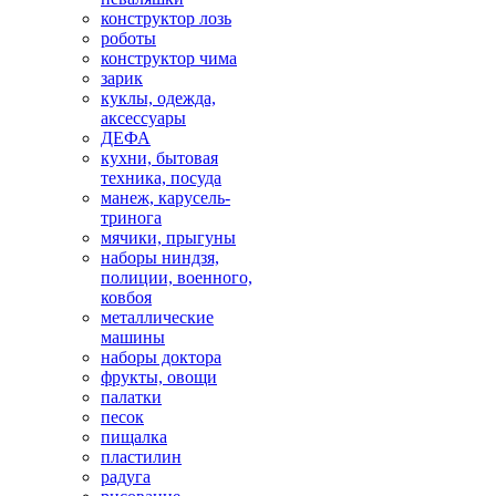
конструктор лозь
роботы
конструктор чима
зарик
куклы, одежда,
аксессуары
ДЕФА
кухни, бытовая
техника, посуда
манеж, карусель-
тринога
мячики, прыгуны
наборы ниндзя,
полиции, военного,
ковбоя
металлические
машины
наборы доктора
фрукты, овощи
палатки
песок
пищалка
пластилин
радуга