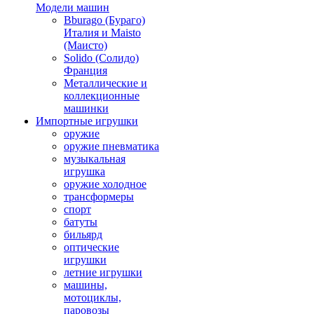
Модели машин
Bburago (Бураго)
Италия и Maisto
(Маисто)
Solido (Солидо)
Франция
Металлические и
коллекционные
машинки
Импортные игрушки
оружие
оружие пневматика
музыкальная
игрушка
оружие холодное
трансформеры
спорт
батуты
бильярд
оптические
игрушки
летние игрушки
машины,
мотоциклы,
паровозы