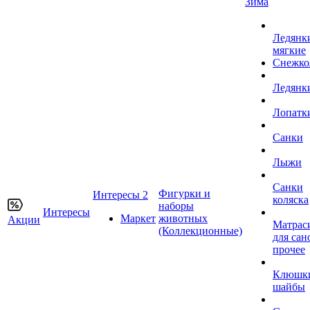
Зима
Ледянк
мягкие
Снежко
Ледянк
Лопатк
Санки
Лыжи
Санки
Фигурки и
Интересы 2
коляска
наборы
Интересы
Маркет
животных
Акции
Матрас
(Коллекционные)
для сан
прочее
Клюшк
шайбы