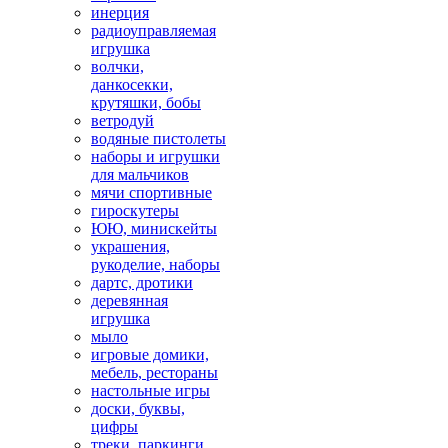
инерция
радиоуправляемая
игрушка
волчки,
данкосекки,
крутяшки, бобы
ветродуй
водяные пистолеты
наборы и игрушки
для мальчиков
мячи спортивные
гироскутеры
ЮЮ, минискейты
украшения,
рукоделие, наборы
дартс, дротики
деревянная
игрушка
мыло
игровые домики,
мебель, рестораны
настольные игры
доски, буквы,
цифры
треки, паркинги,