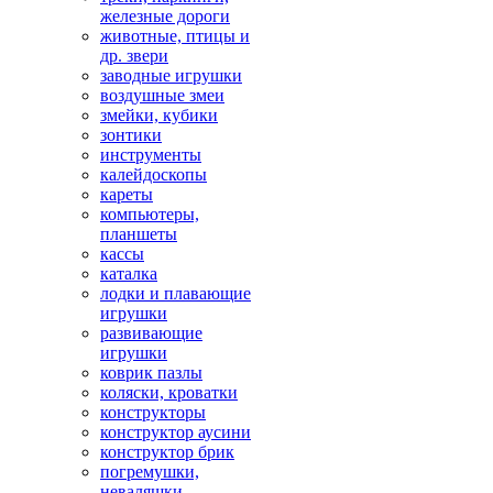
железные дороги
животные, птицы и
др. звери
заводные игрушки
воздушные змеи
змейки, кубики
зонтики
инструменты
калейдоскопы
кареты
компьютеры,
планшеты
кассы
каталка
лодки и плавающие
игрушки
развивающие
игрушки
коврик пазлы
коляски, кроватки
конструкторы
конструктор аусини
конструктор брик
погремушки,
неваляшки