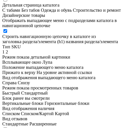
Детальная страница каталога
С табами
Без табов
Одежда и обувь
Строительство и ремонт
Дизайнерские товары
Отображать выпадающее меню с подразделами каталога в
навигационной цепочке
Строить навигационную цепочку в каталоге из
заголовка раздела/элемента (h1)
названия раздела/элемента
Тип SKU
1
2
Режим показа детальной картинки
Всплывающее окно
Лупа
Положение выпадающего меню каталога
Прижато к верху
На уровне активной ссылки
Вид отображения выпадающего меню каталога
Справа
Снизу
Режим показа просмотренных товаров
Быстрый
Стандартный
Блок ранее вы смотрели
Вертикальные блоки
Горизонтальные блоки
Вид отображения наличия
Списком
Списком/Картой
Картой
Вид отзывов
Стандартные
Расширенные