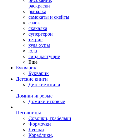
рисование,
раскраски
рыбалка
самокаты и скейты
сачок
скакалка
супергерои
тетрис
хула-хупы
юла
яйца растущие
Ещё
Букварик
Букварик
Детские книги
Детские книги
Домики игровые
Домики игровые
Песочницы
Совочки, грабельки
Формочки
Леечки
Кораблики,