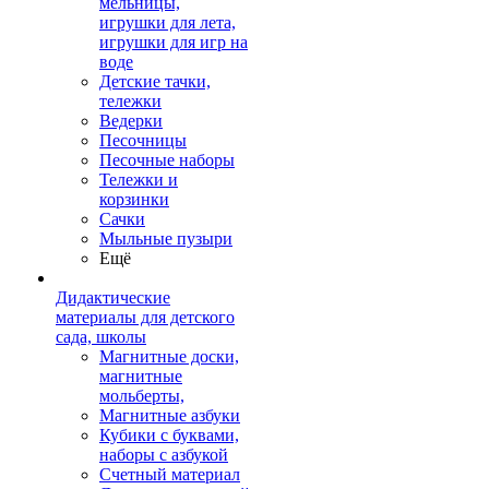
мельницы,
игрушки для лета,
игрушки для игр на
воде
Детские тачки,
тележки
Ведерки
Песочницы
Песочные наборы
Тележки и
корзинки
Сачки
Мыльные пузыри
Ещё
Дидактические
материалы для детского
сада, школы
Магнитные доски,
магнитные
мольберты,
Магнитные азбуки
Кубики с буквами,
наборы с азбукой
Счетный материал