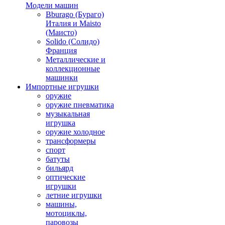
Модели машин
Bburago (Бураго)
Италия и Maisto
(Маисто)
Solido (Солидо)
Франция
Металлические и
коллекционные
машинки
Импортные игрушки
оружие
оружие пневматика
музыкальная
игрушка
оружие холодное
трансформеры
спорт
батуты
бильярд
оптические
игрушки
летние игрушки
машины,
мотоциклы,
паровозы