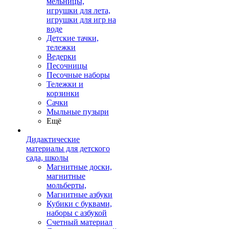
мельницы,
игрушки для лета,
игрушки для игр на
воде
Детские тачки,
тележки
Ведерки
Песочницы
Песочные наборы
Тележки и
корзинки
Сачки
Мыльные пузыри
Ещё
Дидактические
материалы для детского
сада, школы
Магнитные доски,
магнитные
мольберты,
Магнитные азбуки
Кубики с буквами,
наборы с азбукой
Счетный материал