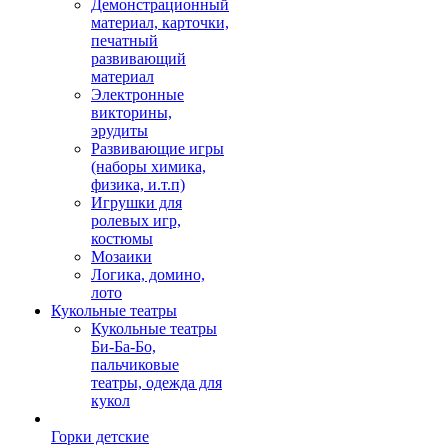
Демонстрационный
материал, карточки,
печатный
развивающий
материал
Электронные
викторины,
эрудиты
Развивающие игры
(наборы химика,
физика, и.т.п)
Игрушки для
ролевых игр,
костюмы
Мозаики
Логика, домино,
лото
Кукольные театры
Кукольные театры
Би-Ба-Бо,
пальчиковые
театры, одежда для
кукол
Горки детские