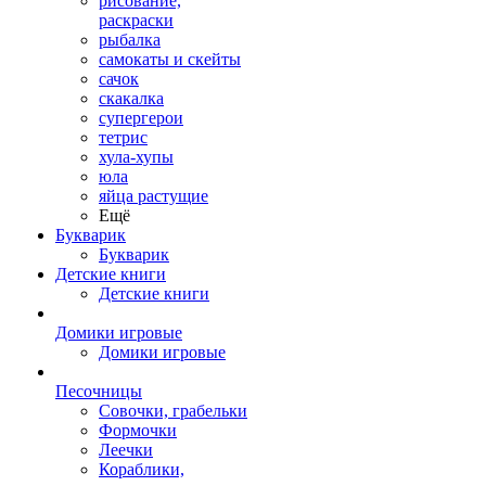
рисование,
раскраски
рыбалка
самокаты и скейты
сачок
скакалка
супергерои
тетрис
хула-хупы
юла
яйца растущие
Ещё
Букварик
Букварик
Детские книги
Детские книги
Домики игровые
Домики игровые
Песочницы
Совочки, грабельки
Формочки
Леечки
Кораблики,