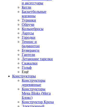
и аксессуары
Кегли
Баскетбольные
корзины
Турники
Обручи
Кольцебросы
Дартсы
Городки
Теннис и
бадминтон
Бумеранги
Гантели
Летающие тарелки
Скакалки
Гольф
Ещё
Конструкторы
Конструкторы
деревянные
Конструкторы
Mega Bloks (Мега
Блокс)
Конструктор Кроха
Электронный