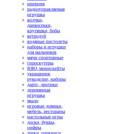
инерция
радиоуправляемая
игрушка
волчки,
данкосекки,
крутяшки, бобы
ветродуй
водяные пистолеты
наборы и игрушки
для мальчиков
мячи спортивные
гироскутеры
ЮЮ, минискейты
украшения,
рукоделие, наборы
дартс, дротики
деревянная
игрушка
мыло
игровые домики,
мебель, рестораны
настольные игры
доски, буквы,
цифры
треки, паркинги,