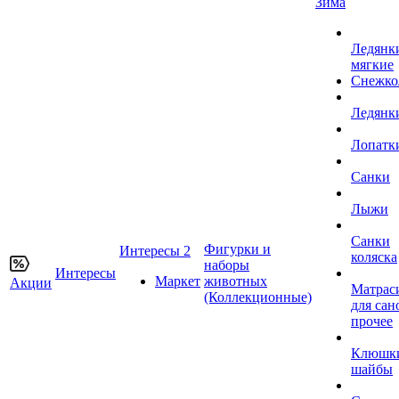
Зима
Ледянк
мягкие
Снежко
Ледянк
Лопатк
Санки
Лыжи
Санки
Фигурки и
Интересы 2
коляска
наборы
Интересы
Маркет
животных
Акции
Матрас
(Коллекционные)
для сан
прочее
Клюшк
шайбы