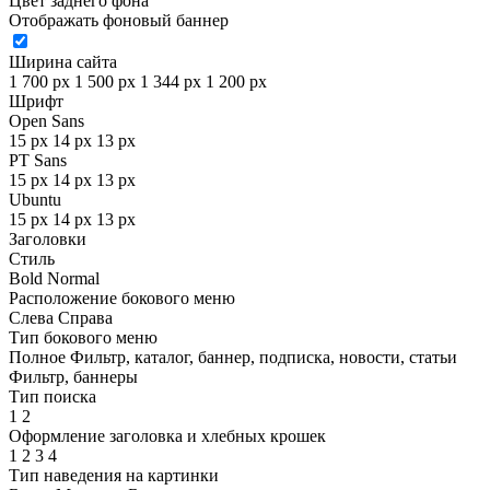
Цвет заднего фона
Отображать фоновый баннер
Ширина сайта
1 700 px
1 500 px
1 344 px
1 200 px
Шрифт
Open Sans
15 px
14 px
13 px
PT Sans
15 px
14 px
13 px
Ubuntu
15 px
14 px
13 px
Заголовки
Стиль
Bold
Normal
Расположение бокового меню
Слева
Справа
Тип бокового меню
Полное
Фильтр, каталог, баннер, подписка, новости, статьи
Фильтр, баннеры
Тип поиска
1
2
Оформление заголовка и хлебных крошек
1
2
3
4
Тип наведения на картинки