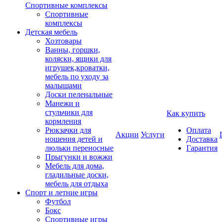
Спортивные комплексы
Спортивные
комплексы
Детская мебель
Хозтовары
Ванны, горшки,
коляски, ящики для
игрушек,кроватки,
мебель по уходу за
малышами
Доски пеленальные
Манежи и
стульчики для
Как купить
кормления
Рюкзачки для
Оплата
Акции
Услуги
ношения детей и
Доставка
люльки переносные
Гарантия
Прыгунки и вожжи
Мебель для дома,
гладильные доски,
мебель для отдыха
Спорт и летние игры
Футбол
Бокс
Спортивные игры