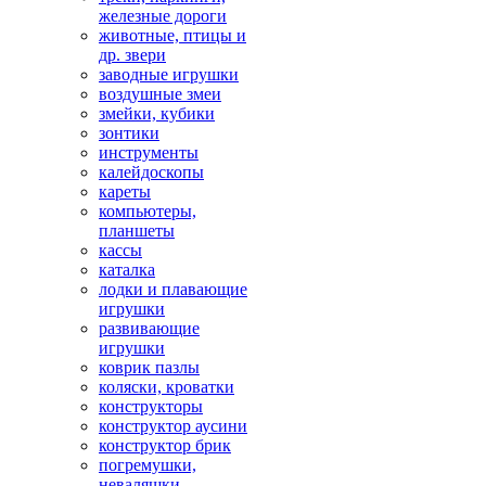
железные дороги
животные, птицы и
др. звери
заводные игрушки
воздушные змеи
змейки, кубики
зонтики
инструменты
калейдоскопы
кареты
компьютеры,
планшеты
кассы
каталка
лодки и плавающие
игрушки
развивающие
игрушки
коврик пазлы
коляски, кроватки
конструкторы
конструктор аусини
конструктор брик
погремушки,
неваляшки