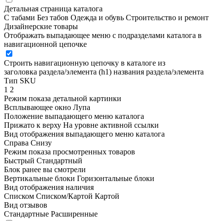
Детальная страница каталога
С табами
Без табов
Одежда и обувь
Строительство и ремонт
Дизайнерские товары
Отображать выпадающее меню с подразделами каталога в
навигационной цепочке
Строить навигационную цепочку в каталоге из
заголовка раздела/элемента (h1)
названия раздела/элемента
Тип SKU
1
2
Режим показа детальной картинки
Всплывающее окно
Лупа
Положение выпадающего меню каталога
Прижато к верху
На уровне активной ссылки
Вид отображения выпадающего меню каталога
Справа
Снизу
Режим показа просмотренных товаров
Быстрый
Стандартный
Блок ранее вы смотрели
Вертикальные блоки
Горизонтальные блоки
Вид отображения наличия
Списком
Списком/Картой
Картой
Вид отзывов
Стандартные
Расширенные