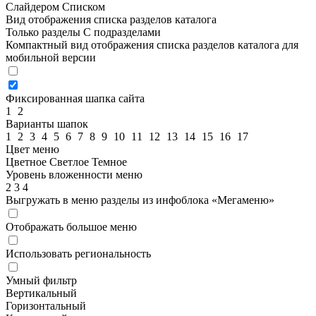
Слайдером
Списком
Вид отображения списка разделов каталога
Только разделы
С подразделами
Компактный вид отображения списка разделов каталога для
мобильной версии
Фиксированная шапка сайта
1
2
Варианты шапок
1
2
3
4
5
6
7
8
9
10
11
12
13
14
15
16
17
Цвет меню
Цветное
Светлое
Темное
Уровень вложенности меню
2
3
4
Выгружать в меню разделы из инфоблока «Мегаменю»
Отображать большое меню
Использовать региональность
Умный фильтр
Вертикальный
Горизонтальный