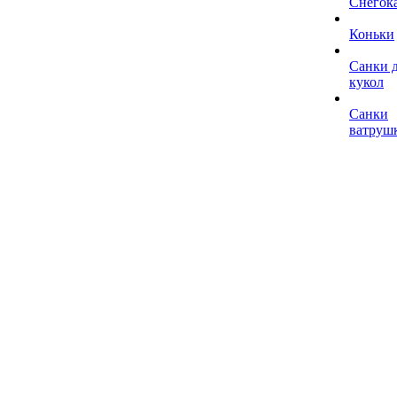
Снегок
Коньки
Санки 
кукол
Санки
ватруш