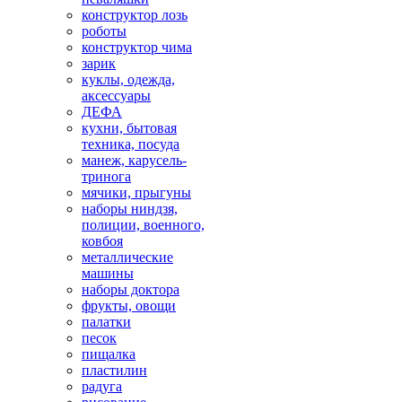
конструктор лозь
роботы
конструктор чима
зарик
куклы, одежда,
аксессуары
ДЕФА
кухни, бытовая
техника, посуда
манеж, карусель-
тринога
мячики, прыгуны
наборы ниндзя,
полиции, военного,
ковбоя
металлические
машины
наборы доктора
фрукты, овощи
палатки
песок
пищалка
пластилин
радуга