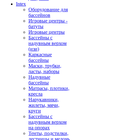
Intex
Оборудование для
бассейнов
Игровые центры -
батуты
Игровые центры
Бассейны с
надувным верхом
(изи)
Каркасные
бассейны
Маски, трубки,
ласты, наборы
Надувные
бассейны
Матрасы, плотики,
кресла
Нарукавники,
жилеты, мячи,
круги
Бассейны с
надувным верхом
на опорах
Тенты, подстилки,
лестницы и мелочь