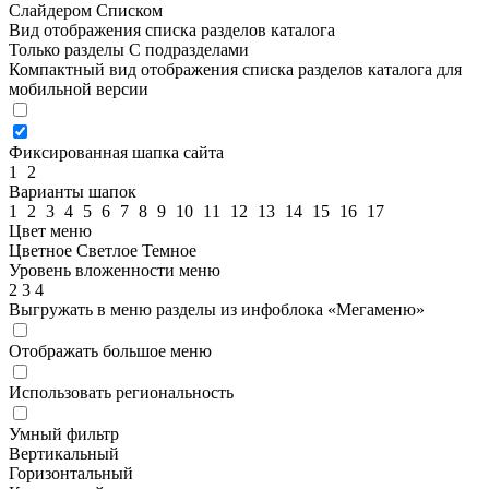
Слайдером
Списком
Вид отображения списка разделов каталога
Только разделы
С подразделами
Компактный вид отображения списка разделов каталога для
мобильной версии
Фиксированная шапка сайта
1
2
Варианты шапок
1
2
3
4
5
6
7
8
9
10
11
12
13
14
15
16
17
Цвет меню
Цветное
Светлое
Темное
Уровень вложенности меню
2
3
4
Выгружать в меню разделы из инфоблока «Мегаменю»
Отображать большое меню
Использовать региональность
Умный фильтр
Вертикальный
Горизонтальный