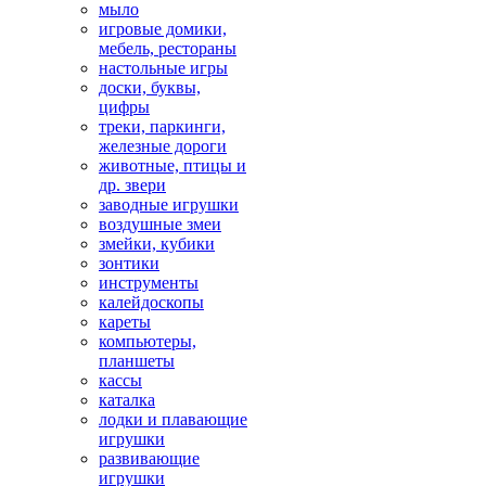
мыло
игровые домики,
мебель, рестораны
настольные игры
доски, буквы,
цифры
треки, паркинги,
железные дороги
животные, птицы и
др. звери
заводные игрушки
воздушные змеи
змейки, кубики
зонтики
инструменты
калейдоскопы
кареты
компьютеры,
планшеты
кассы
каталка
лодки и плавающие
игрушки
развивающие
игрушки