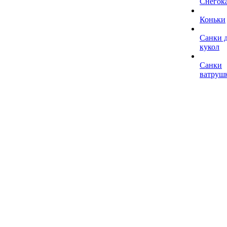
Снегок
Коньки
Санки 
кукол
Санки
ватруш