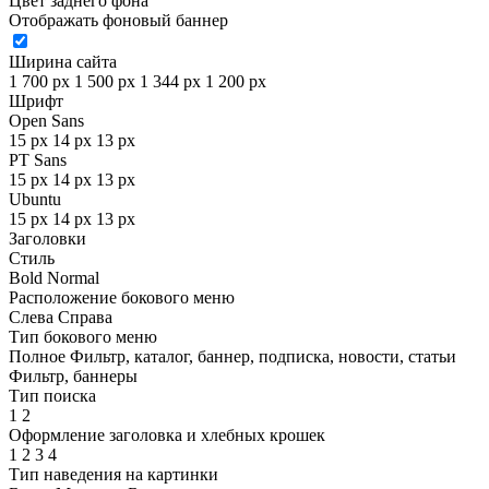
Цвет заднего фона
Отображать фоновый баннер
Ширина сайта
1 700 px
1 500 px
1 344 px
1 200 px
Шрифт
Open Sans
15 px
14 px
13 px
PT Sans
15 px
14 px
13 px
Ubuntu
15 px
14 px
13 px
Заголовки
Стиль
Bold
Normal
Расположение бокового меню
Слева
Справа
Тип бокового меню
Полное
Фильтр, каталог, баннер, подписка, новости, статьи
Фильтр, баннеры
Тип поиска
1
2
Оформление заголовка и хлебных крошек
1
2
3
4
Тип наведения на картинки