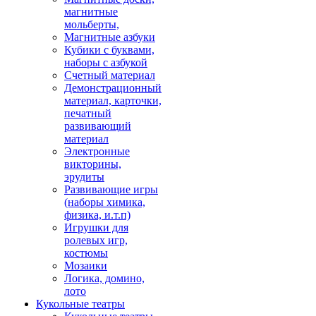
магнитные
мольберты,
Магнитные азбуки
Кубики с буквами,
наборы с азбукой
Счетный материал
Демонстрационный
материал, карточки,
печатный
развивающий
материал
Электронные
викторины,
эрудиты
Развивающие игры
(наборы химика,
физика, и.т.п)
Игрушки для
ролевых игр,
костюмы
Мозаики
Логика, домино,
лото
Кукольные театры