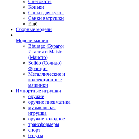
Снегокаты
Коньки
Санки для кукол
Санки ватрушки
Ещё
Сборные модели
Модели машин
Bburago (Бураго)
Италия и Maisto
(Маисто)
Solido (Солидо)
Франция
Металлические и
коллекционные
машинки
Импортные игрушки
оружие
оружие пневматика
музыкальная
игрушка
оружие холодное
трансформеры
спорт
батуты