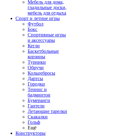
Мебель для дома,
гладильные доски,
мебель для отдыха
Спорт и летние игры
Футбол
Бокс
Спортивные игры
и аксессуары
Кегли
Баскетбольные
корзины
Турники
Обручи
Кольцебросы
Дартсы
Городки
Теннис и
бадминтон
Бумеранги
Гантели
Летающие тарелки
Скакалки
Гольф
Ещё
Конструкторы