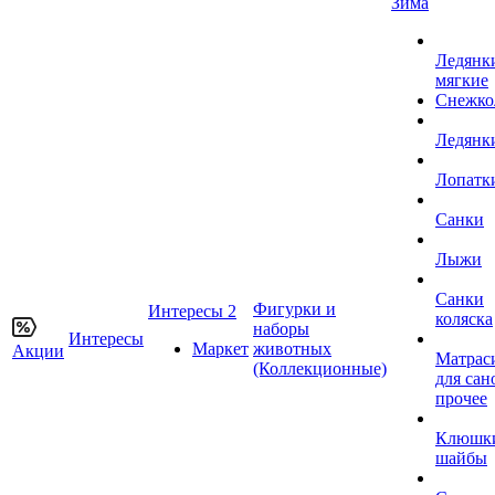
Зима
Ледянк
мягкие
Снежко
Ледянк
Лопатк
Санки
Лыжи
Санки
Фигурки и
Интересы 2
коляска
наборы
Интересы
Маркет
животных
Акции
Матрас
(Коллекционные)
для сан
прочее
Клюшк
шайбы