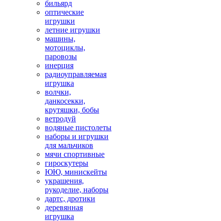
бильярд
оптические
игрушки
летние игрушки
машины,
мотоциклы,
паровозы
инерция
радиоуправляемая
игрушка
волчки,
данкосекки,
крутяшки, бобы
ветродуй
водяные пистолеты
наборы и игрушки
для мальчиков
мячи спортивные
гироскутеры
ЮЮ, минискейты
украшения,
рукоделие, наборы
дартс, дротики
деревянная
игрушка