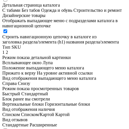
Детальная страница каталога
С табами
Без табов
Одежда и обувь
Строительство и ремонт
Дизайнерские товары
Отображать выпадающее меню с подразделами каталога в
навигационной цепочке
Строить навигационную цепочку в каталоге из
заголовка раздела/элемента (h1)
названия раздела/элемента
Тип SKU
1
2
Режим показа детальной картинки
Всплывающее окно
Лупа
Положение выпадающего меню каталога
Прижато к верху
На уровне активной ссылки
Вид отображения выпадающего меню каталога
Справа
Снизу
Режим показа просмотренных товаров
Быстрый
Стандартный
Блок ранее вы смотрели
Вертикальные блоки
Горизонтальные блоки
Вид отображения наличия
Списком
Списком/Картой
Картой
Вид отзывов
Стандартные
Расширенные