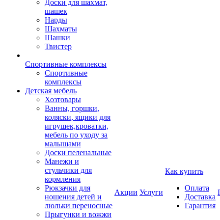
Доски для шахмат,
шашек
Нарды
Шахматы
Шашки
Твистер
Спортивные комплексы
Спортивные
комплексы
Детская мебель
Хозтовары
Ванны, горшки,
коляски, ящики для
игрушек,кроватки,
мебель по уходу за
малышами
Доски пеленальные
Манежи и
стульчики для
Как купить
кормления
Рюкзачки для
Оплата
Акции
Услуги
ношения детей и
Доставка
люльки переносные
Гарантия
Прыгунки и вожжи