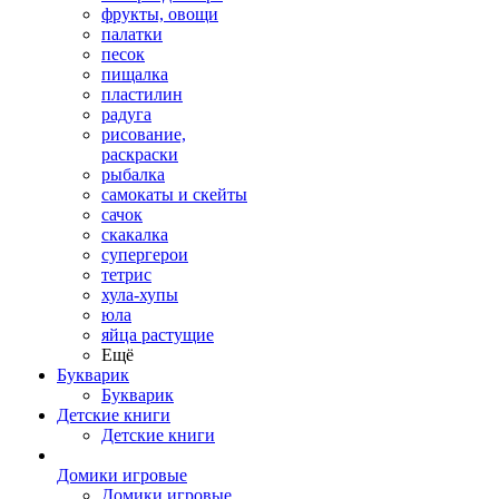
фрукты, овощи
палатки
песок
пищалка
пластилин
радуга
рисование,
раскраски
рыбалка
самокаты и скейты
сачок
скакалка
супергерои
тетрис
хула-хупы
юла
яйца растущие
Ещё
Букварик
Букварик
Детские книги
Детские книги
Домики игровые
Домики игровые