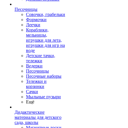
Песочницы
Совочки, грабельки
Формочки
Леечки
Кораблики,
мельницы,
игрушки для лета,
игрушки для игр на
воде
Детские тачки,
тележки
Ведерки
Песочницы
Песочные наборы
Тележки и
корзинки
Сачки
Мыльные пузыри
Ещё
Дидактические
материалы для детского
сада, школы
Магнитные доски,