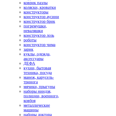
коврик пазлы
коляски, кроватки
конструкторы
конструктор аусини
конструктор брик
погремушки,
неваляшки
конструктор лозь
роботы
конструктор чима
зарик
куклы, одежда,
аксессуары
ДЕФА
кухни, бытовая
техника, посуда
манеж, карусель-
тринога
мячики, прыгуны
наборы ниндзя,
полиции, военного,
ковбоя
металлические
машины
наборы доктора