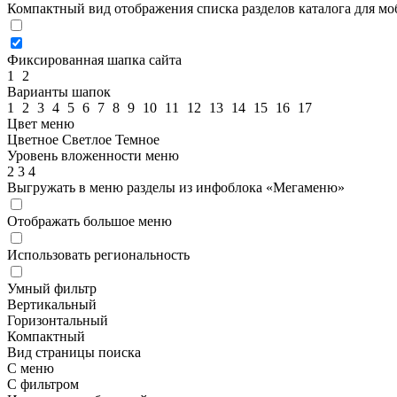
Компактный вид отображения списка разделов каталога для м
Фиксированная шапка сайта
1
2
Варианты шапок
1
2
3
4
5
6
7
8
9
10
11
12
13
14
15
16
17
Цвет меню
Цветное
Светлое
Темное
Уровень вложенности меню
2
3
4
Выгружать в меню разделы из инфоблока «Мегаменю»
Отображать большое меню
Использовать региональность
Умный фильтр
Вертикальный
Горизонтальный
Компактный
Вид страницы поиска
С меню
С фильтром