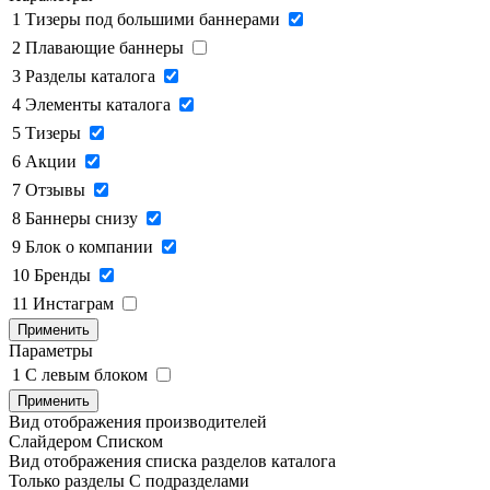
1
Тизеры под большими баннерами
2
Плавающие баннеры
3
Разделы каталога
4
Элементы каталога
5
Тизеры
6
Акции
7
Отзывы
8
Баннеры снизу
9
Блок о компании
10
Бренды
11
Инстаграм
Применить
Параметры
1
C левым блоком
Применить
Вид отображения производителей
Слайдером
Списком
Вид отображения списка разделов каталога
Только разделы
С подразделами