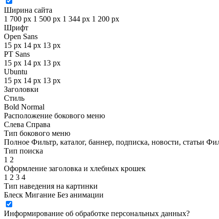
Ширина сайта
1 700 px
1 500 px
1 344 px
1 200 px
Шрифт
Open Sans
15 px
14 px
13 px
PT Sans
15 px
14 px
13 px
Ubuntu
15 px
14 px
13 px
Заголовки
Стиль
Bold
Normal
Расположение бокового меню
Слева
Справа
Тип бокового меню
Полное
Фильтр, каталог, баннер, подписка, новости, статьи
Фил
Тип поиска
1
2
Оформление заголовка и хлебных крошек
1
2
3
4
Тип наведения на картинки
Блеск
Мигание
Без анимации
Информирование об обработке персональных данных
?