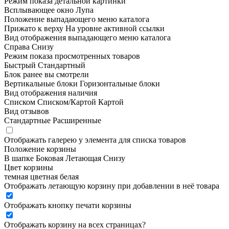
Режим показа детальной картинки
Всплывающее окно
Лупа
Положение выпадающего меню каталога
Прижато к верху
На уровне активной ссылки
Вид отображения выпадающего меню каталога
Справа
Снизу
Режим показа просмотренных товаров
Быстрый
Стандартный
Блок ранее вы смотрели
Вертикальные блоки
Горизонтальные блоки
Вид отображения наличия
Списком
Списком/Картой
Картой
Вид отзывов
Стандартные
Расширенные
Отображать галерею у элемента для списка товаров
Положение корзины
В шапке
Боковая
Летающая
Снизу
Цвет корзины
темная
цветная
белая
Отображать летающую корзину при добавлении в неё товара
Отображать кнопку печати корзины
Отображать корзину на всех страницах
?