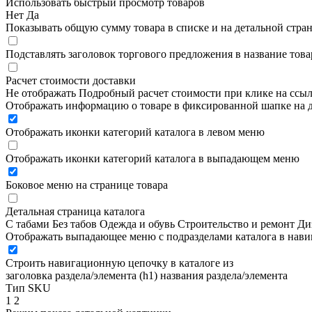
Использовать быстрый просмотр товаров
Нет
Да
Показывать общую сумму товара в списке и на детальной стра
Подставлять заголовок торгового предложения в название това
Расчет стоимости доставки
Не отображать
Подробный расчет стоимости при клике на ссы
Отображать информацию о товаре в фиксированной шапке на д
Отображать иконки категорий каталога в левом меню
Отображать иконки категорий каталога в выпадающем меню
Боковое меню на странице товара
Детальная страница каталога
С табами
Без табов
Одежда и обувь
Строительство и ремонт
Ди
Отображать выпадающее меню с подразделами каталога в нав
Строить навигационную цепочку в каталоге из
заголовка раздела/элемента (h1)
названия раздела/элемента
Тип SKU
1
2