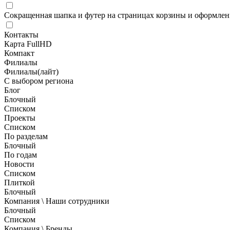
Сокращенная шапка и футер на страницах корзины и оформлени
Контакты
Карта FullHD
Компакт
Филиалы
Филиалы(лайт)
С выбором региона
Блог
Блочный
Списком
Проекты
Списком
По разделам
Блочный
По годам
Новости
Списком
Плиткой
Блочный
Компания \ Наши сотрудники
Блочный
Списком
Компания \ Бренды