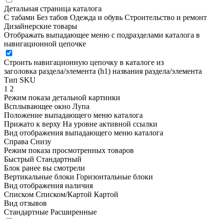
Детальная страница каталога
С табами
Без табов
Одежда и обувь
Строительство и ремонт
Дизайнерские товары
Отображать выпадающее меню с подразделами каталога в
навигационной цепочке
Строить навигационную цепочку в каталоге из
заголовка раздела/элемента (h1)
названия раздела/элемента
Тип SKU
1
2
Режим показа детальной картинки
Всплывающее окно
Лупа
Положение выпадающего меню каталога
Прижато к верху
На уровне активной ссылки
Вид отображения выпадающего меню каталога
Справа
Снизу
Режим показа просмотренных товаров
Быстрый
Стандартный
Блок ранее вы смотрели
Вертикальные блоки
Горизонтальные блоки
Вид отображения наличия
Списком
Списком/Картой
Картой
Вид отзывов
Стандартные
Расширенные