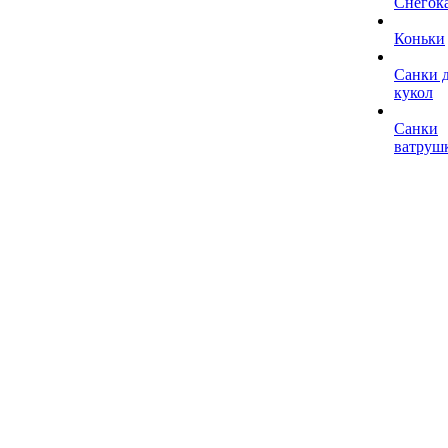
Снегок
Коньки
Санки 
кукол
Санки
ватруш