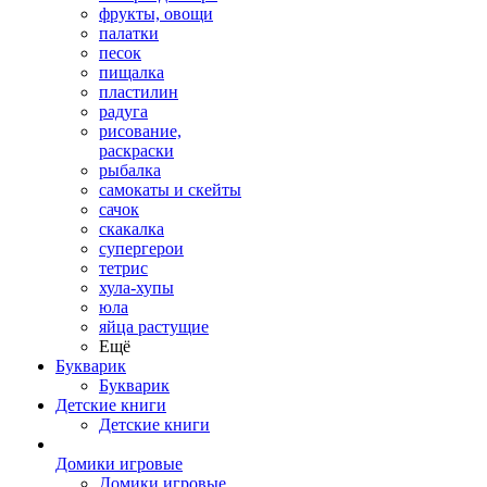
фрукты, овощи
палатки
песок
пищалка
пластилин
радуга
рисование,
раскраски
рыбалка
самокаты и скейты
сачок
скакалка
супергерои
тетрис
хула-хупы
юла
яйца растущие
Ещё
Букварик
Букварик
Детские книги
Детские книги
Домики игровые
Домики игровые