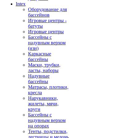
Intex
Оборудование для
бассейнов
Игровые центры -
батуты
Игровые центры
Бассейны с
надувным верхом
(изи)
Каркасные
бассейны
Маски, трубки,
ласты, наборы
Надувные
бассейны
Матрасы, плотики,
кресла
Нарукавники,
жилеты, мячи,
круги
Бассейны с
надувным верхом
на опорах
Тенты, подстилки,
лестницы и мелочь