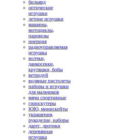
бильярд
оптические
игрушки
летние игрушки
машины,
мотоциклы,
паровозы
инерция
радиоуправляемая
игрушка
волчки,
данкосекки,
крутяшки, бобы
ветродуй
водяные пистолеты
наборы и игрушки
для мальчиков
мячи спортивные
гироскутеры
ЮЮ, минискейты
украшения,
рукоделие, наборы
дартс, дротики
деревянная
игрушка