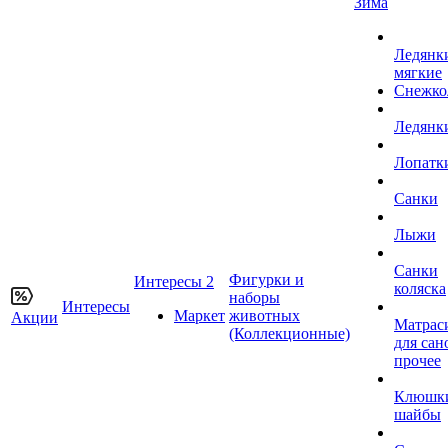
Зима
Ледянк
мягкие
Снежко
Ледянк
Лопатк
Санки
Лыжи
Санки
Фигурки и
Интересы 2
коляска
наборы
Интересы
Маркет
животных
Акции
Матрас
(Коллекционные)
для сан
прочее
Клюшк
шайбы