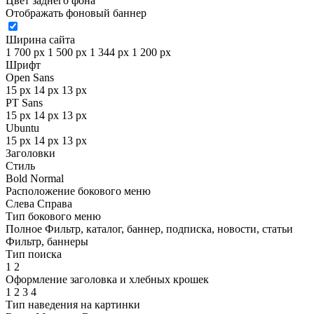
Цвет заднего фона
Отображать фоновый баннер
Ширина сайта
1 700 px
1 500 px
1 344 px
1 200 px
Шрифт
Open Sans
15 px
14 px
13 px
PT Sans
15 px
14 px
13 px
Ubuntu
15 px
14 px
13 px
Заголовки
Стиль
Bold
Normal
Расположение бокового меню
Слева
Справа
Тип бокового меню
Полное
Фильтр, каталог, баннер, подписка, новости, статьи
Фильтр, баннеры
Тип поиска
1
2
Оформление заголовка и хлебных крошек
1
2
3
4
Тип наведения на картинки