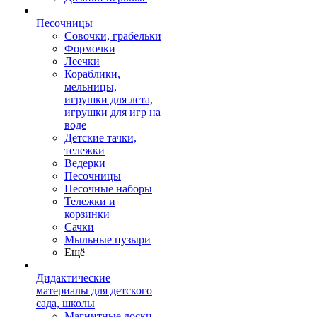
Песочницы
Совочки, грабельки
Формочки
Леечки
Кораблики,
мельницы,
игрушки для лета,
игрушки для игр на
воде
Детские тачки,
тележки
Ведерки
Песочницы
Песочные наборы
Тележки и
корзинки
Сачки
Мыльные пузыри
Ещё
Дидактические
материалы для детского
сада, школы
Магнитные доски,