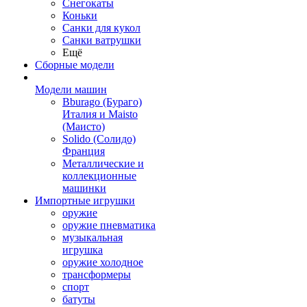
Снегокаты
Коньки
Санки для кукол
Санки ватрушки
Ещё
Сборные модели
Модели машин
Bburago (Бураго)
Италия и Maisto
(Маисто)
Solido (Солидо)
Франция
Металлические и
коллекционные
машинки
Импортные игрушки
оружие
оружие пневматика
музыкальная
игрушка
оружие холодное
трансформеры
спорт
батуты