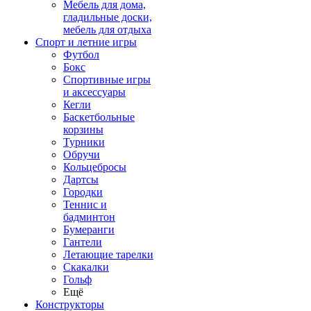
Мебель для дома,
гладильные доски,
мебель для отдыха
Спорт и летние игры
Футбол
Бокс
Спортивные игры
и аксессуары
Кегли
Баскетбольные
корзины
Турники
Обручи
Кольцебросы
Дартсы
Городки
Теннис и
бадминтон
Бумеранги
Гантели
Летающие тарелки
Скакалки
Гольф
Ещё
Конструкторы