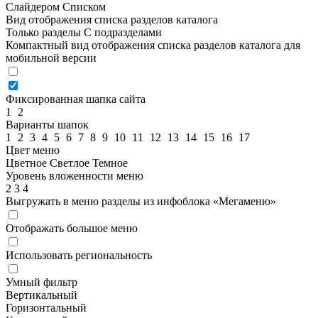
Слайдером
Списком
Вид отображения списка разделов каталога
Только разделы
С подразделами
Компактный вид отображения списка разделов каталога для
мобильной версии
Фиксированная шапка сайта
1
2
Варианты шапок
1
2
3
4
5
6
7
8
9
10
11
12
13
14
15
16
17
Цвет меню
Цветное
Светлое
Темное
Уровень вложенности меню
2
3
4
Выгружать в меню разделы из инфоблока «Мегаменю»
Отображать большое меню
Использовать региональность
Умный фильтр
Вертикальный
Горизонтальный