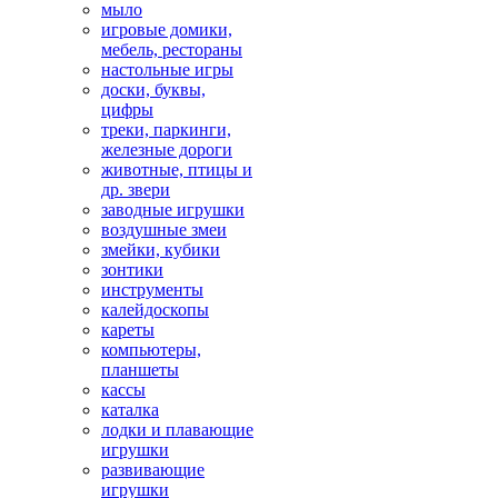
мыло
игровые домики,
мебель, рестораны
настольные игры
доски, буквы,
цифры
треки, паркинги,
железные дороги
животные, птицы и
др. звери
заводные игрушки
воздушные змеи
змейки, кубики
зонтики
инструменты
калейдоскопы
кареты
компьютеры,
планшеты
кассы
каталка
лодки и плавающие
игрушки
развивающие
игрушки