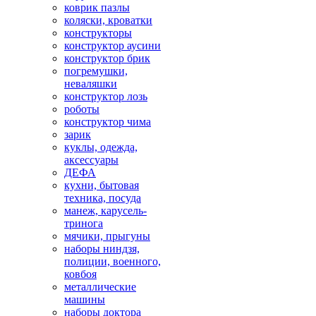
коврик пазлы
коляски, кроватки
конструкторы
конструктор аусини
конструктор брик
погремушки,
неваляшки
конструктор лозь
роботы
конструктор чима
зарик
куклы, одежда,
аксессуары
ДЕФА
кухни, бытовая
техника, посуда
манеж, карусель-
тринога
мячики, прыгуны
наборы ниндзя,
полиции, военного,
ковбоя
металлические
машины
наборы доктора