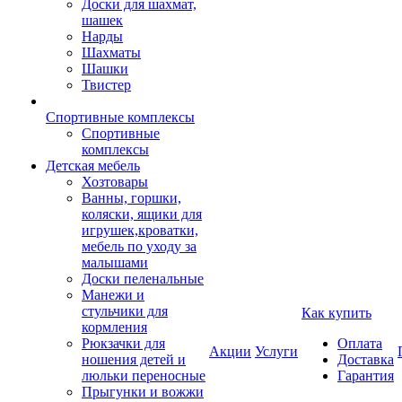
Доски для шахмат,
шашек
Нарды
Шахматы
Шашки
Твистер
Спортивные комплексы
Спортивные
комплексы
Детская мебель
Хозтовары
Ванны, горшки,
коляски, ящики для
игрушек,кроватки,
мебель по уходу за
малышами
Доски пеленальные
Манежи и
стульчики для
Как купить
кормления
Рюкзачки для
Оплата
Акции
Услуги
ношения детей и
Доставка
люльки переносные
Гарантия
Прыгунки и вожжи