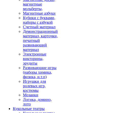
магнитные
мольберты,
Магнитные азбуки
Кубики с буквами,
наборы с азбукой
Счетный материал
Демонстрационный
материал, карточки,
печатный
развивающий
материал
Электронные
викторины,
эрудиты
Развивающие игры
(наборы химика,
физика, и.т.п)
Игрушки для
ролевых игр,
костюмы
Мозаики
Логика, домино,
лото
Кукольные театры