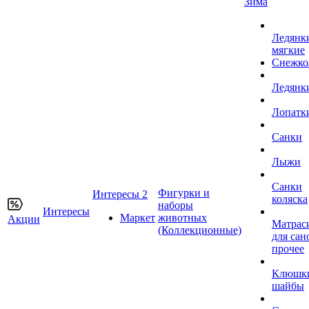
Зима
Ледянк
мягкие
Снежко
Ледянк
Лопатк
Санки
Лыжи
Санки
Фигурки и
Интересы 2
коляска
наборы
Интересы
Маркет
животных
Акции
Матрас
(Коллекционные)
для сан
прочее
Клюшк
шайбы