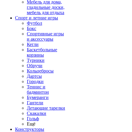
Мебель для дома,
гладильные доски,
мебель для отдыха
Спорт и летние игры
Футбол
Бокс
Спортивные игры
и аксессуары
Кегли
Баскетбольные
корзины
Турники
Обручи
Кольцебросы
Дартсы
Городки
Теннис и
бадминтон
Бумеранги
Гантели
Летающие тарелки
Скакалки
Гольф
Ещё
Конструкторы