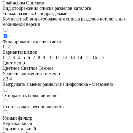
Слайдером
Списком
Вид отображения списка разделов каталога
Только разделы
С подразделами
Компактный вид отображения списка разделов каталога для
мобильной версии
Фиксированная шапка сайта
1
2
Варианты шапок
1
2
3
4
5
6
7
8
9
10
11
12
13
14
15
16
17
Цвет меню
Цветное
Светлое
Темное
Уровень вложенности меню
2
3
4
Выгружать в меню разделы из инфоблока «Мегаменю»
Отображать большое меню
Использовать региональность
Умный фильтр
Вертикальный
Горизонтальный