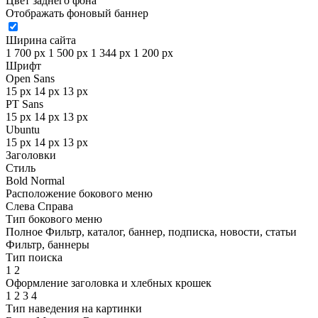
Цвет заднего фона
Отображать фоновый баннер
Ширина сайта
1 700 px
1 500 px
1 344 px
1 200 px
Шрифт
Open Sans
15 px
14 px
13 px
PT Sans
15 px
14 px
13 px
Ubuntu
15 px
14 px
13 px
Заголовки
Стиль
Bold
Normal
Расположение бокового меню
Слева
Справа
Тип бокового меню
Полное
Фильтр, каталог, баннер, подписка, новости, статьи
Фильтр, баннеры
Тип поиска
1
2
Оформление заголовка и хлебных крошек
1
2
3
4
Тип наведения на картинки