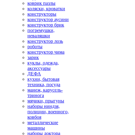
коврик пазлы
коляски, кроватки
конструкторы
конструктор аусини
конструктор брик
погремушки,
неваляшки
конструктор лозь
роботы
конструктор чима
зарик
куклы, одежда,
аксессуары
ДЕФА
кухни, бытовая
техника, посуда
манеж, карусель-
тринога
мячики, прыгуны
наборы ниндзя,
полиции, военного,
ковбоя
металлические
машины
наборы доктора