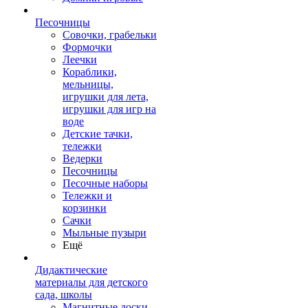
Песочницы
Совочки, грабельки
Формочки
Леечки
Кораблики,
мельницы,
игрушки для лета,
игрушки для игр на
воде
Детские тачки,
тележки
Ведерки
Песочницы
Песочные наборы
Тележки и
корзинки
Сачки
Мыльные пузыри
Ещё
Дидактические
материалы для детского
сада, школы
Магнитные доски,