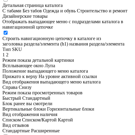
Детальная страница каталога
С табами
Без табов
Одежда и обувь
Строительство и ремонт
Дизайнерские товары
Отображать выпадающее меню с подразделами каталога в
навигационной цепочке
Строить навигационную цепочку в каталоге из
заголовка раздела/элемента (h1)
названия раздела/элемента
Тип SKU
1
2
Режим показа детальной картинки
Всплывающее окно
Лупа
Положение выпадающего меню каталога
Прижато к верху
На уровне активной ссылки
Вид отображения выпадающего меню каталога
Справа
Снизу
Режим показа просмотренных товаров
Быстрый
Стандартный
Блок ранее вы смотрели
Вертикальные блоки
Горизонтальные блоки
Вид отображения наличия
Списком
Списком/Картой
Картой
Вид отзывов
Стандартные
Расширенные