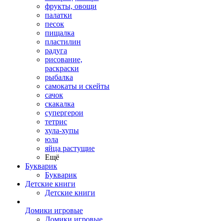
фрукты, овощи
палатки
песок
пищалка
пластилин
радуга
рисование,
раскраски
рыбалка
самокаты и скейты
сачок
скакалка
супергерои
тетрис
хула-хупы
юла
яйца растущие
Ещё
Букварик
Букварик
Детские книги
Детские книги
Домики игровые
Домики игровые