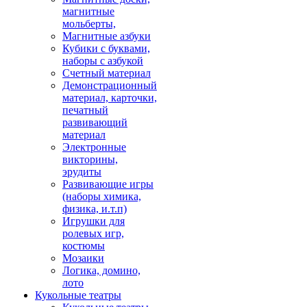
магнитные
мольберты,
Магнитные азбуки
Кубики с буквами,
наборы с азбукой
Счетный материал
Демонстрационный
материал, карточки,
печатный
развивающий
материал
Электронные
викторины,
эрудиты
Развивающие игры
(наборы химика,
физика, и.т.п)
Игрушки для
ролевых игр,
костюмы
Мозаики
Логика, домино,
лото
Кукольные театры