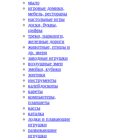
мыло
игровые домики,
мебель, рестораны
настольные игры
доски, буквы,
цифры
треки, паркинги,
железные дороги
животные, птицы и
др. звери
заводные игрушки
воздушные змеи
змейки, кубики
зонтики
инструменты
калейдоскопы
кареты
компьютеры,
планшеты
кассы
каталка
лодки и плавающие
игрушки
развивающие
игрушки