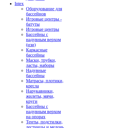
Intex
Оборудование для
бассейнов
Игровые центры -
батуты
Игровые центры
Бассейны с
надувным верхом
(изи)
Каркасные
бассейны
Маски, трубки,
ласты, наборы
Надувные
бассейны
Матрасы, плотики,
кресла
Нарукавники,
жилеты, мячи,
круги
Бассейны с
надувным верхом
на опорах
Тенты, подстилки,
лестницы и мелочь