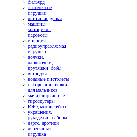
бильярд
оптические
игрушки
летние игрушки
машины,
мотоциклы,
паровозы
инерция
радиоуправляемая
игрушка
волчки,
данкосекки,
крутяшки, бобы
ветродуй
водяные пистолеты
наборы и игрушки
для мальчиков
мячи спортивные
гироскутеры
ЮЮ, минискейты
украшения,
рукоделие, наборы
дартс, дротики
деревянная
игрушка