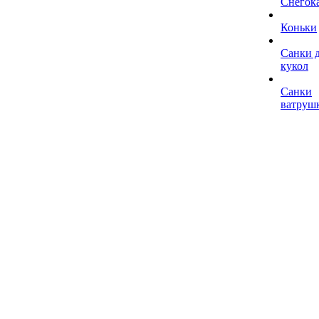
Снегок
Коньки
Санки 
кукол
Санки
ватруш