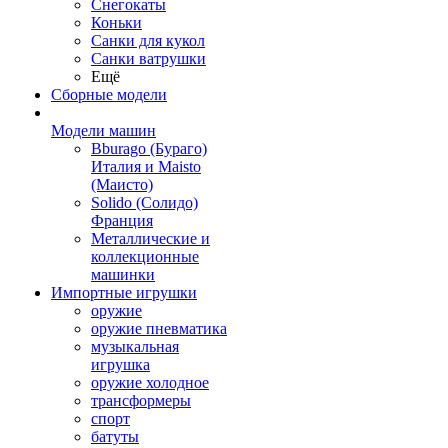
Снегокаты
Коньки
Санки для кукол
Санки ватрушки
Ещё
Сборные модели
Модели машин
Bburago (Бураго)
Италия и Maisto
(Маисто)
Solido (Солидо)
Франция
Металлические и
коллекционные
машинки
Импортные игрушки
оружие
оружие пневматика
музыкальная
игрушка
оружие холодное
трансформеры
спорт
батуты