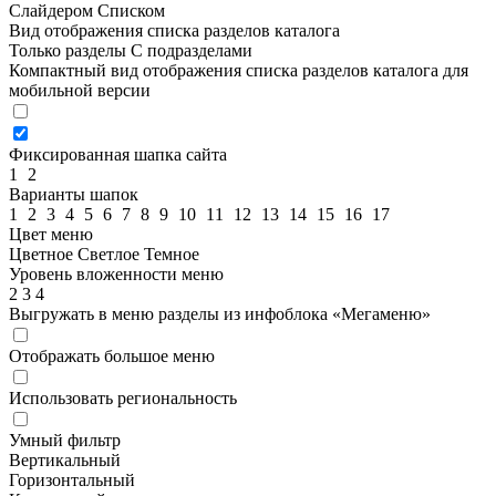
Слайдером
Списком
Вид отображения списка разделов каталога
Только разделы
С подразделами
Компактный вид отображения списка разделов каталога для
мобильной версии
Фиксированная шапка сайта
1
2
Варианты шапок
1
2
3
4
5
6
7
8
9
10
11
12
13
14
15
16
17
Цвет меню
Цветное
Светлое
Темное
Уровень вложенности меню
2
3
4
Выгружать в меню разделы из инфоблока «Мегаменю»
Отображать большое меню
Использовать региональность
Умный фильтр
Вертикальный
Горизонтальный