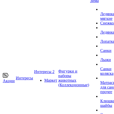
Зима
Ледянк
мягкие
Снежко
Ледянк
Лопатк
Санки
Лыжи
Санки
Фигурки и
Интересы 2
коляска
наборы
Интересы
Маркет
животных
Акции
Матрас
(Коллекционные)
для сан
прочее
Клюшк
шайбы