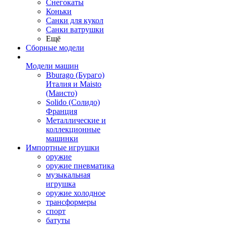
Снегокаты
Коньки
Санки для кукол
Санки ватрушки
Ещё
Сборные модели
Модели машин
Bburago (Бураго)
Италия и Maisto
(Маисто)
Solido (Солидо)
Франция
Металлические и
коллекционные
машинки
Импортные игрушки
оружие
оружие пневматика
музыкальная
игрушка
оружие холодное
трансформеры
спорт
батуты