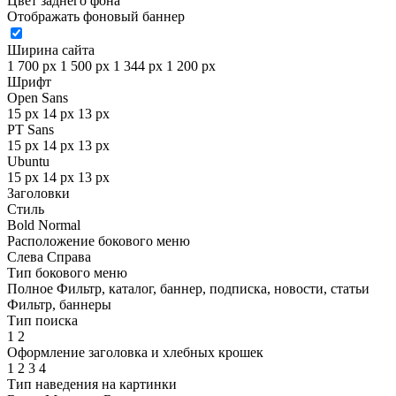
Цвет заднего фона
Отображать фоновый баннер
Ширина сайта
1 700 px
1 500 px
1 344 px
1 200 px
Шрифт
Open Sans
15 px
14 px
13 px
PT Sans
15 px
14 px
13 px
Ubuntu
15 px
14 px
13 px
Заголовки
Стиль
Bold
Normal
Расположение бокового меню
Слева
Справа
Тип бокового меню
Полное
Фильтр, каталог, баннер, подписка, новости, статьи
Фильтр, баннеры
Тип поиска
1
2
Оформление заголовка и хлебных крошек
1
2
3
4
Тип наведения на картинки