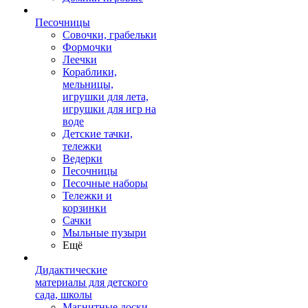
Песочницы
Совочки, грабельки
Формочки
Леечки
Кораблики,
мельницы,
игрушки для лета,
игрушки для игр на
воде
Детские тачки,
тележки
Ведерки
Песочницы
Песочные наборы
Тележки и
корзинки
Сачки
Мыльные пузыри
Ещё
Дидактические
материалы для детского
сада, школы
Магнитные доски,