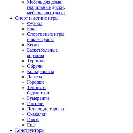
Мебель для дома,
гладильные доски,
мебель для отдыха
Спорт и летние игры
Футбол
Бокс
Спортивные игры
и аксессуары
Кегли
Баскетбольные
корзины
Турники
Обручи
Кольцебросы
Дартсы
Городки
Теннис и
бадминтон
Бумеранги
Гантели
Летающие тарелки
Скакалки
Гольф
Ещё
Конструкторы