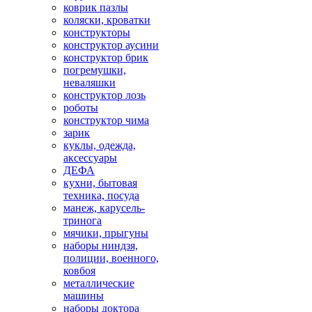
коврик пазлы
коляски, кроватки
конструкторы
конструктор аусини
конструктор брик
погремушки,
неваляшки
конструктор лозь
роботы
конструктор чима
зарик
куклы, одежда,
аксессуары
ДЕФА
кухни, бытовая
техника, посуда
манеж, карусель-
тринога
мячики, прыгуны
наборы ниндзя,
полиции, военного,
ковбоя
металлические
машины
наборы доктора