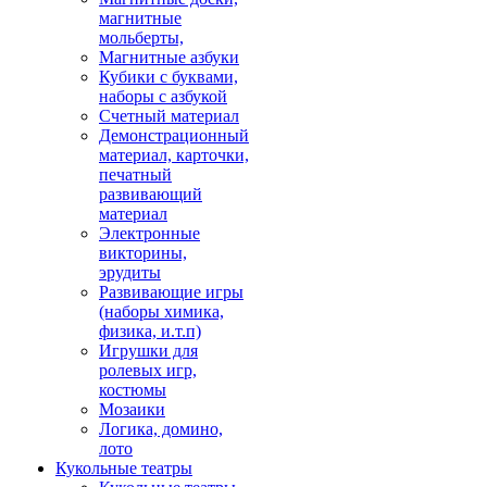
магнитные
мольберты,
Магнитные азбуки
Кубики с буквами,
наборы с азбукой
Счетный материал
Демонстрационный
материал, карточки,
печатный
развивающий
материал
Электронные
викторины,
эрудиты
Развивающие игры
(наборы химика,
физика, и.т.п)
Игрушки для
ролевых игр,
костюмы
Мозаики
Логика, домино,
лото
Кукольные театры