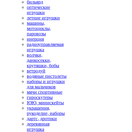
бильярд
оптические
игрушки
летние игрушки
машины,
мотоциклы,
паровозы
инерция
радиоуправляемая
игрушка
волчки,
данкосекки,
крутяшки, бобы
ветродуй
водяные пистолеты
наборы и игрушки
для мальчиков
мячи спортивные
гироскутеры
ЮЮ, минискейты
украшения,
рукоделие, наборы
дартс, дротики
деревянная
игрушка