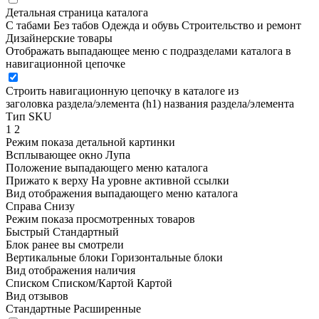
Детальная страница каталога
С табами
Без табов
Одежда и обувь
Строительство и ремонт
Дизайнерские товары
Отображать выпадающее меню с подразделами каталога в
навигационной цепочке
Строить навигационную цепочку в каталоге из
заголовка раздела/элемента (h1)
названия раздела/элемента
Тип SKU
1
2
Режим показа детальной картинки
Всплывающее окно
Лупа
Положение выпадающего меню каталога
Прижато к верху
На уровне активной ссылки
Вид отображения выпадающего меню каталога
Справа
Снизу
Режим показа просмотренных товаров
Быстрый
Стандартный
Блок ранее вы смотрели
Вертикальные блоки
Горизонтальные блоки
Вид отображения наличия
Списком
Списком/Картой
Картой
Вид отзывов
Стандартные
Расширенные