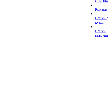
Снегок
Коньки
Санки 
кукол
Санки
ватруш