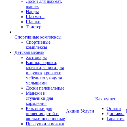
Доски для шахмат,
шашек
Нарды
Шахматы
Шашки
Твистер
Спортивные комплексы
Спортивные
комплексы
Детская мебель
Хозтовары
Ванны, горшки,
коляски, ящики для
игрушек,кроватки,
мебель по уходу за
малышами
Доски пеленальные
Манежи и
стульчики для
Как купить
кормления
Рюкзачки для
Оплата
Акции
Услуги
ношения детей и
Доставка
люльки переносные
Гарантия
Прыгунки и вожжи