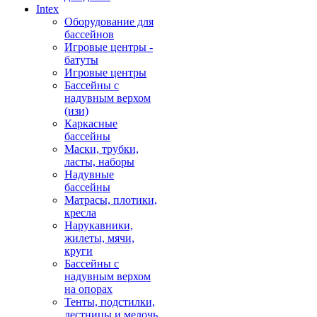
Intex
Оборудование для
бассейнов
Игровые центры -
батуты
Игровые центры
Бассейны с
надувным верхом
(изи)
Каркасные
бассейны
Маски, трубки,
ласты, наборы
Надувные
бассейны
Матрасы, плотики,
кресла
Нарукавники,
жилеты, мячи,
круги
Бассейны с
надувным верхом
на опорах
Тенты, подстилки,
лестницы и мелочь