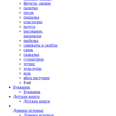
фрукты, овощи
палатки
песок
пищалка
пластилин
радуга
рисование,
раскраски
рыбалка
самокаты и скейты
сачок
скакалка
супергерои
тетрис
хула-хупы
юла
яйца растущие
Ещё
Букварик
Букварик
Детские книги
Детские книги
Домики игровые
Домики игровые