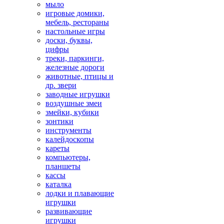
мыло
игровые домики,
мебель, рестораны
настольные игры
доски, буквы,
цифры
треки, паркинги,
железные дороги
животные, птицы и
др. звери
заводные игрушки
воздушные змеи
змейки, кубики
зонтики
инструменты
калейдоскопы
кареты
компьютеры,
планшеты
кассы
каталка
лодки и плавающие
игрушки
развивающие
игрушки