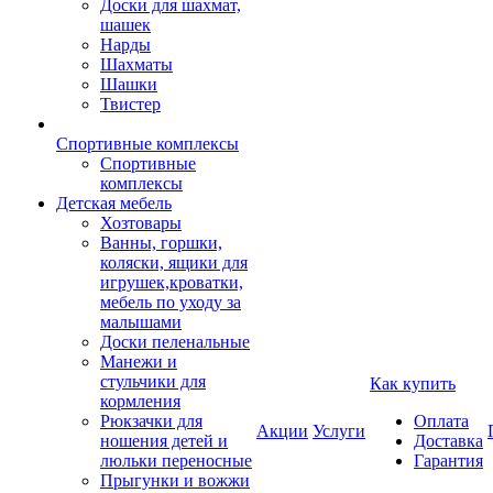
Доски для шахмат,
шашек
Нарды
Шахматы
Шашки
Твистер
Спортивные комплексы
Спортивные
комплексы
Детская мебель
Хозтовары
Ванны, горшки,
коляски, ящики для
игрушек,кроватки,
мебель по уходу за
малышами
Доски пеленальные
Манежи и
стульчики для
Как купить
кормления
Рюкзачки для
Оплата
Акции
Услуги
ношения детей и
Доставка
люльки переносные
Гарантия
Прыгунки и вожжи