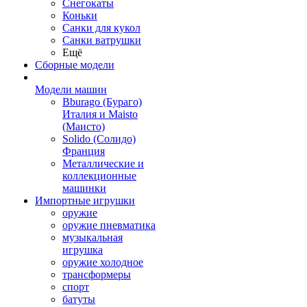
Снегокаты
Коньки
Санки для кукол
Санки ватрушки
Ещё
Сборные модели
Модели машин
Bburago (Бураго)
Италия и Maisto
(Маисто)
Solido (Солидо)
Франция
Металлические и
коллекционные
машинки
Импортные игрушки
оружие
оружие пневматика
музыкальная
игрушка
оружие холодное
трансформеры
спорт
батуты