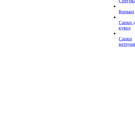
Снегок
Коньки
Санки 
кукол
Санки
ватруш