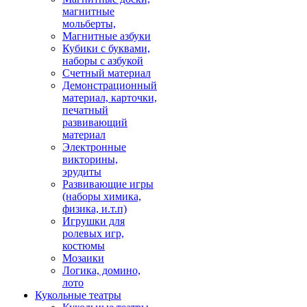
магнитные
мольберты,
Магнитные азбуки
Кубики с буквами,
наборы с азбукой
Счетный материал
Демонстрационный
материал, карточки,
печатный
развивающий
материал
Электронные
викторины,
эрудиты
Развивающие игры
(наборы химика,
физика, и.т.п)
Игрушки для
ролевых игр,
костюмы
Мозаики
Логика, домино,
лото
Кукольные театры