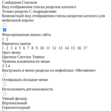
Слайдером
Списком
Вид отображения списка разделов каталога
Только разделы
С подразделами
Компактный вид отображения списка разделов каталога для
мобильной версии
Фиксированная шапка сайта
1
2
Варианты шапок
1
2
3
4
5
6
7
8
9
10
11
12
13
14
15
16
17
Цвет меню
Цветное
Светлое
Темное
Уровень вложенности меню
2
3
4
Выгружать в меню разделы из инфоблока «Мегаменю»
Отображать большое меню
Использовать региональность
Умный фильтр
Вертикальный
Горизонтальный