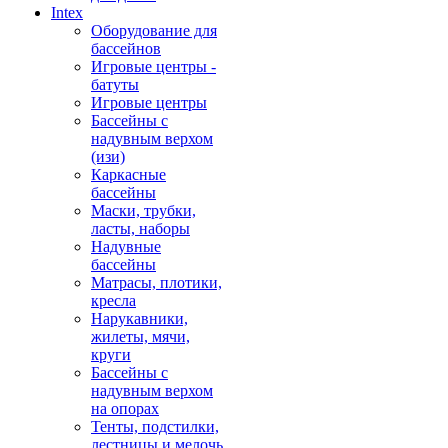
Intex
Оборудование для
бассейнов
Игровые центры -
батуты
Игровые центры
Бассейны с
надувным верхом
(изи)
Каркасные
бассейны
Маски, трубки,
ласты, наборы
Надувные
бассейны
Матрасы, плотики,
кресла
Нарукавники,
жилеты, мячи,
круги
Бассейны с
надувным верхом
на опорах
Тенты, подстилки,
лестницы и мелочь