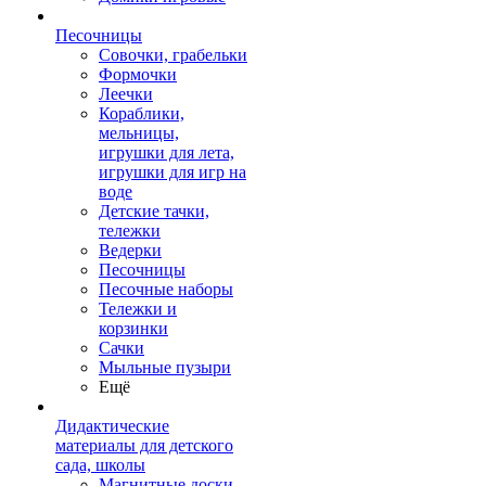
Песочницы
Совочки, грабельки
Формочки
Леечки
Кораблики,
мельницы,
игрушки для лета,
игрушки для игр на
воде
Детские тачки,
тележки
Ведерки
Песочницы
Песочные наборы
Тележки и
корзинки
Сачки
Мыльные пузыри
Ещё
Дидактические
материалы для детского
сада, школы
Магнитные доски,