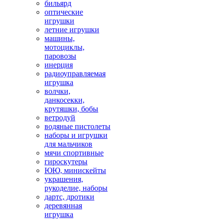
бильярд
оптические
игрушки
летние игрушки
машины,
мотоциклы,
паровозы
инерция
радиоуправляемая
игрушка
волчки,
данкосекки,
крутяшки, бобы
ветродуй
водяные пистолеты
наборы и игрушки
для мальчиков
мячи спортивные
гироскутеры
ЮЮ, минискейты
украшения,
рукоделие, наборы
дартс, дротики
деревянная
игрушка