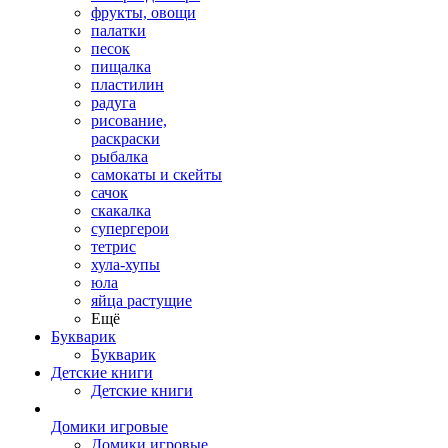
фрукты, овощи
палатки
песок
пищалка
пластилин
радуга
рисование,
раскраски
рыбалка
самокаты и скейты
сачок
скакалка
супергерои
тетрис
хула-хупы
юла
яйца растущие
Ещё
Букварик
Букварик
Детские книги
Детские книги
Домики игровые
Домики игровые