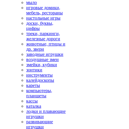
мыло
игровые домики,
мебель, рестораны
настольные игры
доски, буквы,
цифры
треки, паркинги,
железные дороги
животные, птицы и
др. звери
заводные игрушки
воздушные змеи
змейки, кубики
зонтики
инструменты
калейдоскопы
кареты
компьютеры,
планшеты
кассы
каталка
лодки и плавающие
игрушки
развивающие
игрушки