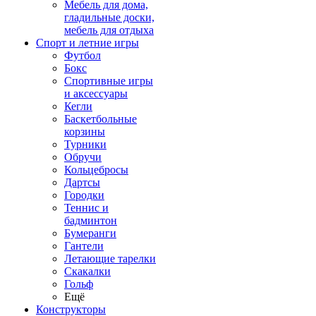
Мебель для дома,
гладильные доски,
мебель для отдыха
Спорт и летние игры
Футбол
Бокс
Спортивные игры
и аксессуары
Кегли
Баскетбольные
корзины
Турники
Обручи
Кольцебросы
Дартсы
Городки
Теннис и
бадминтон
Бумеранги
Гантели
Летающие тарелки
Скакалки
Гольф
Ещё
Конструкторы