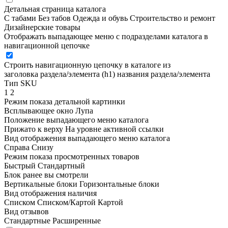
Детальная страница каталога
С табами
Без табов
Одежда и обувь
Строительство и ремонт
Дизайнерские товары
Отображать выпадающее меню с подразделами каталога в
навигационной цепочке
Строить навигационную цепочку в каталоге из
заголовка раздела/элемента (h1)
названия раздела/элемента
Тип SKU
1
2
Режим показа детальной картинки
Всплывающее окно
Лупа
Положение выпадающего меню каталога
Прижато к верху
На уровне активной ссылки
Вид отображения выпадающего меню каталога
Справа
Снизу
Режим показа просмотренных товаров
Быстрый
Стандартный
Блок ранее вы смотрели
Вертикальные блоки
Горизонтальные блоки
Вид отображения наличия
Списком
Списком/Картой
Картой
Вид отзывов
Стандартные
Расширенные