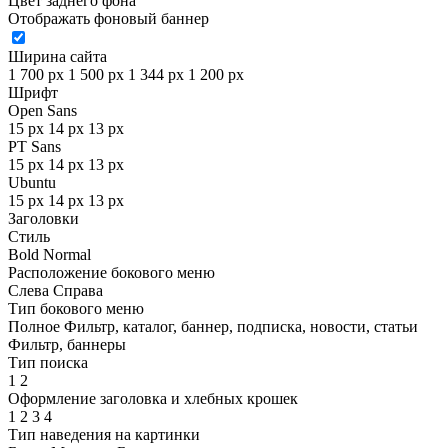
Цвет заднего фона
Отображать фоновый баннер
Ширина сайта
1 700 px
1 500 px
1 344 px
1 200 px
Шрифт
Open Sans
15 px
14 px
13 px
PT Sans
15 px
14 px
13 px
Ubuntu
15 px
14 px
13 px
Заголовки
Стиль
Bold
Normal
Расположение бокового меню
Слева
Справа
Тип бокового меню
Полное
Фильтр, каталог, баннер, подписка, новости, статьи
Фильтр, баннеры
Тип поиска
1
2
Оформление заголовка и хлебных крошек
1
2
3
4
Тип наведения на картинки