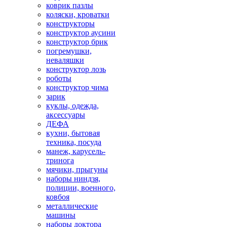
коврик пазлы
коляски, кроватки
конструкторы
конструктор аусини
конструктор брик
погремушки,
неваляшки
конструктор лозь
роботы
конструктор чима
зарик
куклы, одежда,
аксессуары
ДЕФА
кухни, бытовая
техника, посуда
манеж, карусель-
тринога
мячики, прыгуны
наборы ниндзя,
полиции, военного,
ковбоя
металлические
машины
наборы доктора