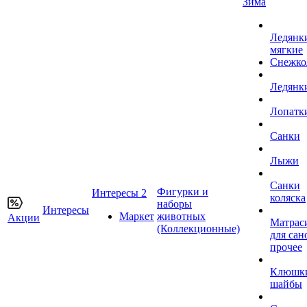
Зима
Ледянк
мягкие
Снежко
Ледянк
Лопатк
Санки
Лыжи
Санки
Фигурки и
Интересы 2
коляска
наборы
Интересы
Маркет
животных
Акции
Матрас
(Коллекционные)
для сан
прочее
Клюшк
шайбы