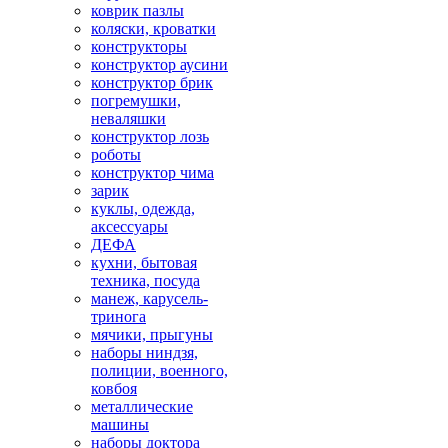
коврик пазлы
коляски, кроватки
конструкторы
конструктор аусини
конструктор брик
погремушки,
неваляшки
конструктор лозь
роботы
конструктор чима
зарик
куклы, одежда,
аксессуары
ДЕФА
кухни, бытовая
техника, посуда
манеж, карусель-
тринога
мячики, прыгуны
наборы ниндзя,
полиции, военного,
ковбоя
металлические
машины
наборы доктора