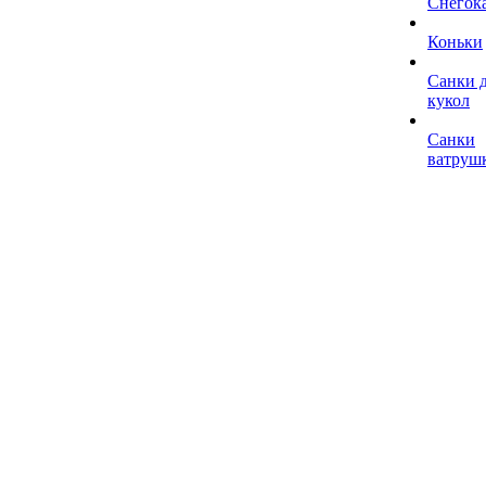
Снегок
Коньки
Санки 
кукол
Санки
ватруш