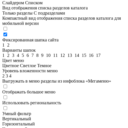
Слайдером
Списком
Вид отображения списка разделов каталога
Только разделы
С подразделами
Компактный вид отображения списка разделов каталога для
мобильной версии
Фиксированная шапка сайта
1
2
Варианты шапок
1
2
3
4
5
6
7
8
9
10
11
12
13
14
15
16
17
Цвет меню
Цветное
Светлое
Темное
Уровень вложенности меню
2
3
4
Выгружать в меню разделы из инфоблока «Мегаменю»
Отображать большое меню
Использовать региональность
Умный фильтр
Вертикальный
Горизонтальный