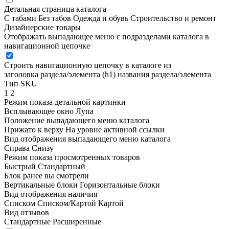
Детальная страница каталога
С табами
Без табов
Одежда и обувь
Строительство и ремонт
Дизайнерские товары
Отображать выпадающее меню с подразделами каталога в
навигационной цепочке
Строить навигационную цепочку в каталоге из
заголовка раздела/элемента (h1)
названия раздела/элемента
Тип SKU
1
2
Режим показа детальной картинки
Всплывающее окно
Лупа
Положение выпадающего меню каталога
Прижато к верху
На уровне активной ссылки
Вид отображения выпадающего меню каталога
Справа
Снизу
Режим показа просмотренных товаров
Быстрый
Стандартный
Блок ранее вы смотрели
Вертикальные блоки
Горизонтальные блоки
Вид отображения наличия
Списком
Списком/Картой
Картой
Вид отзывов
Стандартные
Расширенные