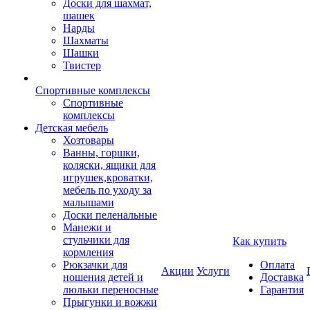
Доски для шахмат,
шашек
Нарды
Шахматы
Шашки
Твистер
Спортивные комплексы
Спортивные
комплексы
Детская мебель
Хозтовары
Ванны, горшки,
коляски, ящики для
игрушек,кроватки,
мебель по уходу за
малышами
Доски пеленальные
Манежи и
стульчики для
Как купить
кормления
Рюкзачки для
Оплата
Акции
Услуги
ношения детей и
Доставка
люльки переносные
Гарантия
Прыгунки и вожжи