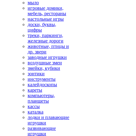
мыло
игровые домики,
мебель, рестораны
настольные игры
доски, буквы,
цифры
треки, паркинги,
железные дороги
животные, птицы и
др. звери
заводные игрушки
воздушные змеи
змейки, кубики
зонтики
инструменты
калейдоскопы
кареты
компьютеры,
планшеты
кассы
каталка
лодки и плавающие
игрушки
развивающие
игрушки