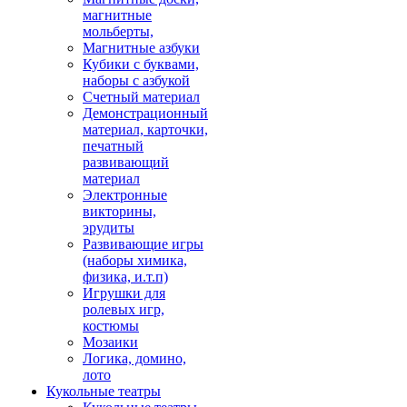
магнитные
мольберты,
Магнитные азбуки
Кубики с буквами,
наборы с азбукой
Счетный материал
Демонстрационный
материал, карточки,
печатный
развивающий
материал
Электронные
викторины,
эрудиты
Развивающие игры
(наборы химика,
физика, и.т.п)
Игрушки для
ролевых игр,
костюмы
Мозаики
Логика, домино,
лото
Кукольные театры