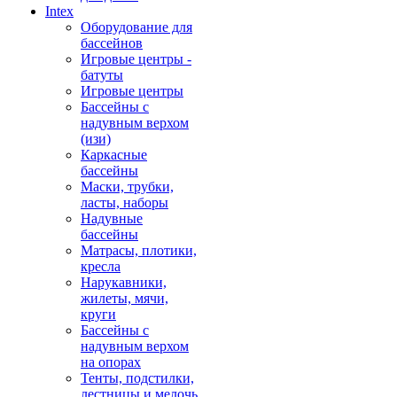
Intex
Оборудование для
бассейнов
Игровые центры -
батуты
Игровые центры
Бассейны с
надувным верхом
(изи)
Каркасные
бассейны
Маски, трубки,
ласты, наборы
Надувные
бассейны
Матрасы, плотики,
кресла
Нарукавники,
жилеты, мячи,
круги
Бассейны с
надувным верхом
на опорах
Тенты, подстилки,
лестницы и мелочь