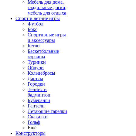
Мебель для дома,
гладильные доски,
мебель для отдыха
Спорт и летние игры
Футбол
Бокс
Спортивные игры
и аксессуары
Кегли
Баскетбольные
корзины
Турники
Обручи
Кольцебросы
Дартсы
Городки
Теннис и
бадминтон
Бумеранги
Гантели
Летающие тарелки
Скакалки
Гольф
Ещё
Конструкторы