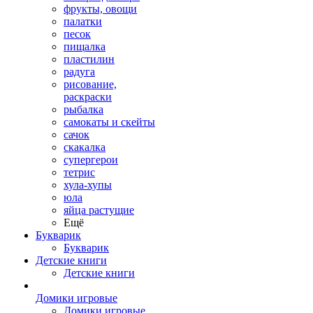
фрукты, овощи
палатки
песок
пищалка
пластилин
радуга
рисование,
раскраски
рыбалка
самокаты и скейты
сачок
скакалка
супергерои
тетрис
хула-хупы
юла
яйца растущие
Ещё
Букварик
Букварик
Детские книги
Детские книги
Домики игровые
Домики игровые