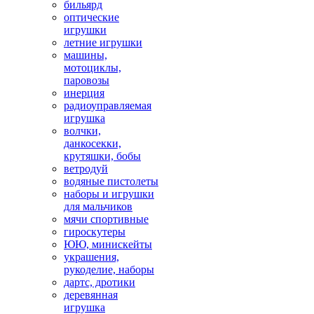
бильярд
оптические
игрушки
летние игрушки
машины,
мотоциклы,
паровозы
инерция
радиоуправляемая
игрушка
волчки,
данкосекки,
крутяшки, бобы
ветродуй
водяные пистолеты
наборы и игрушки
для мальчиков
мячи спортивные
гироскутеры
ЮЮ, минискейты
украшения,
рукоделие, наборы
дартс, дротики
деревянная
игрушка