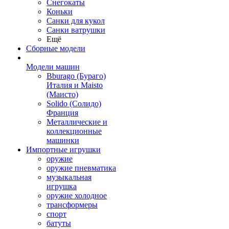
Снегокаты
Коньки
Санки для кукол
Санки ватрушки
Ещё
Сборные модели
Модели машин
Bburago (Бураго)
Италия и Maisto
(Маисто)
Solido (Солидо)
Франция
Металлические и
коллекционные
машинки
Импортные игрушки
оружие
оружие пневматика
музыкальная
игрушка
оружие холодное
трансформеры
спорт
батуты