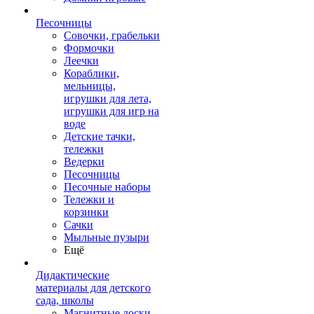
Песочницы
Совочки, грабельки
Формочки
Леечки
Кораблики,
мельницы,
игрушки для лета,
игрушки для игр на
воде
Детские тачки,
тележки
Ведерки
Песочницы
Песочные наборы
Тележки и
корзинки
Сачки
Мыльные пузыри
Ещё
Дидактические
материалы для детского
сада, школы
Магнитные доски,