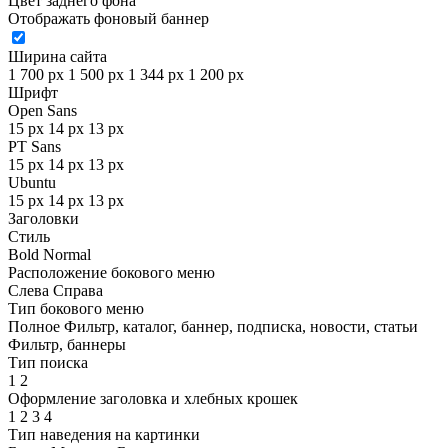
Цвет заднего фона
Отображать фоновый баннер
Ширина сайта
1 700 px
1 500 px
1 344 px
1 200 px
Шрифт
Open Sans
15 px
14 px
13 px
PT Sans
15 px
14 px
13 px
Ubuntu
15 px
14 px
13 px
Заголовки
Стиль
Bold
Normal
Расположение бокового меню
Слева
Справа
Тип бокового меню
Полное
Фильтр, каталог, баннер, подписка, новости, статьи
Фильтр, баннеры
Тип поиска
1
2
Оформление заголовка и хлебных крошек
1
2
3
4
Тип наведения на картинки