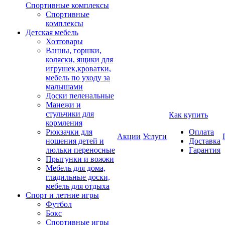
Спортивные комплексы
Спортивные
комплексы
Детская мебель
Хозтовары
Ванны, горшки,
коляски, ящики для
игрушек,кроватки,
мебель по уходу за
малышами
Доски пеленальные
Манежи и
стульчики для
Как купить
кормления
Рюкзачки для
Оплата
Акции
Услуги
ношения детей и
Доставка
люльки переносные
Гарантия
Прыгунки и вожжи
Мебель для дома,
гладильные доски,
мебель для отдыха
Спорт и летние игры
Футбол
Бокс
Спортивные игры