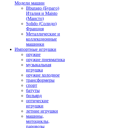
Модели машин
Bburago (Бураго)
Италия и Maisto
(Маисто)
Solido (Солидо)
Франция
Металлические и
коллекционные
машинки
Импортные игрушки
оружие
оружие пневматика
музыкальная
игрушка
оружие холодное
трансформеры
спорт
батуты
бильярд
оптические
игрушки
летние игрушки
машины,
мотоциклы,
паровозы