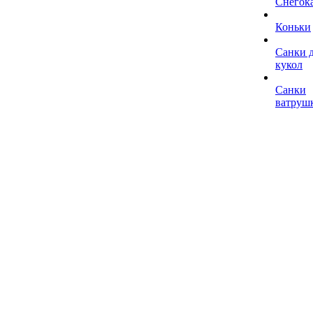
Снегок
Коньки
Санки 
кукол
Санки
ватруш