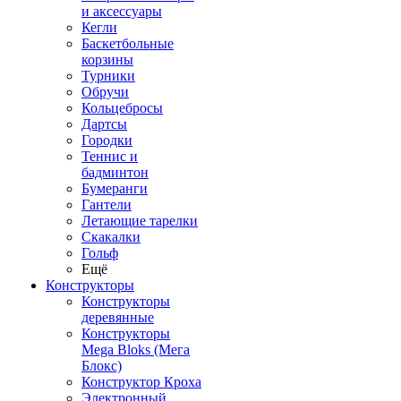
и аксессуары
Кегли
Баскетбольные
корзины
Турники
Обручи
Кольцебросы
Дартсы
Городки
Теннис и
бадминтон
Бумеранги
Гантели
Летающие тарелки
Скакалки
Гольф
Ещё
Конструкторы
Конструкторы
деревянные
Конструкторы
Mega Bloks (Мега
Блокс)
Конструктор Кроха
Электронный