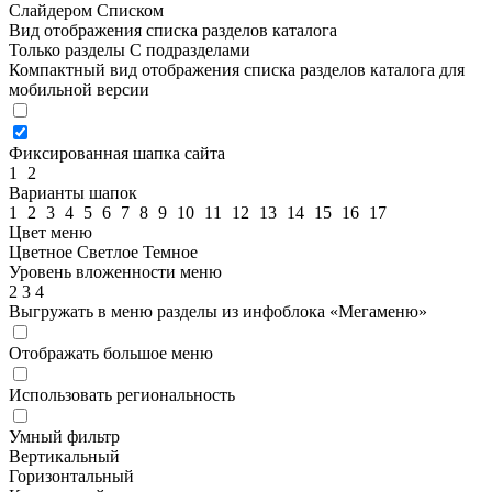
Слайдером
Списком
Вид отображения списка разделов каталога
Только разделы
С подразделами
Компактный вид отображения списка разделов каталога для
мобильной версии
Фиксированная шапка сайта
1
2
Варианты шапок
1
2
3
4
5
6
7
8
9
10
11
12
13
14
15
16
17
Цвет меню
Цветное
Светлое
Темное
Уровень вложенности меню
2
3
4
Выгружать в меню разделы из инфоблока «Мегаменю»
Отображать большое меню
Использовать региональность
Умный фильтр
Вертикальный
Горизонтальный