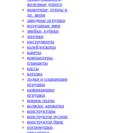
железные дороги
животные, птицы и
др. звери
заводные игрушки
воздушные змеи
змейки, кубики
зонтики
инструменты
калейдоскопы
кареты
компьютеры,
планшеты
кассы
каталка
лодки и плавающие
игрушки
развивающие
игрушки
коврик пазлы
коляски, кроватки
конструкторы
конструктор аусини
конструктор брик
погремушки,
неваляшки