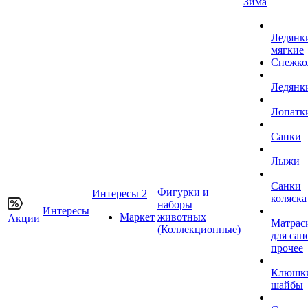
Зима
Ледянк
мягкие
Снежко
Ледянк
Лопатк
Санки
Лыжи
Санки
Фигурки и
Интересы 2
коляска
наборы
Интересы
Маркет
животных
Акции
Матрас
(Коллекционные)
для сан
прочее
Клюшк
шайбы