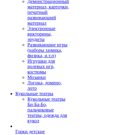
Демонстрационный
материал, карточки,
печатный
развивающий
материал
Электронные
викторины,
эрудиты
Развивающие игры
(наборы химика,
физика, и.т.п)
Игрушки для
ролевых игр,
костюмы
Мозаики
Логика, домино,
лото
Кукольные театры
Кукольные театры
Би-Ба-Бо,
пальчиковые
театры, одежда для
кукол
Горки детские