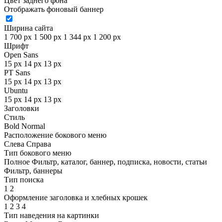
Цвет заднего фона
Отображать фоновый баннер
Ширина сайта
1 700 px
1 500 px
1 344 px
1 200 px
Шрифт
Open Sans
15 px
14 px
13 px
PT Sans
15 px
14 px
13 px
Ubuntu
15 px
14 px
13 px
Заголовки
Стиль
Bold
Normal
Расположение бокового меню
Слева
Справа
Тип бокового меню
Полное
Фильтр, каталог, баннер, подписка, новости, статьи
Фильтр, баннеры
Тип поиска
1
2
Оформление заголовка и хлебных крошек
1
2
3
4
Тип наведения на картинки