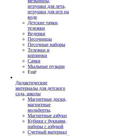
мельницы,
игрушки для лета,
игрушки для игр на
воде
Детские тачки,
тележки
Ведерки
Песочницы
Песочные наборы
Тележки и
корзинки
Сачки
Мыльные пузыри
Ещё
Дидактические
материалы для детского
сада, школы
Магнитные доски,
магнитные
мольберты,
Магнитные азбуки
Кубики с буквами,
наборы с азбукой
Счетный материал