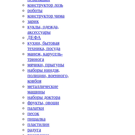
конструктор лозь
роботы
конструктор чима
зарик
куклы, одежда,
аксессуары
ДЕФА
кухни, бытовая
техника, посуда
манеж, карусель-
тринога
мячики, прыгуны
наборы ниндзя,
полиции, военного,
ковбоя
металлические
машины
наборы доктора
фрукты, овощи
палатки
песок
пищалка
пластилин
радуга