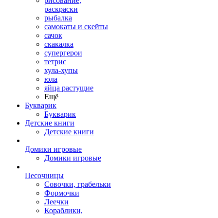
рисование,
раскраски
рыбалка
самокаты и скейты
сачок
скакалка
супергерои
тетрис
хула-хупы
юла
яйца растущие
Ещё
Букварик
Букварик
Детские книги
Детские книги
Домики игровые
Домики игровые
Песочницы
Совочки, грабельки
Формочки
Леечки
Кораблики,