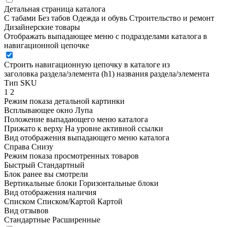
Детальная страница каталога
С табами
Без табов
Одежда и обувь
Строительство и ремонт
Дизайнерские товары
Отображать выпадающее меню с подразделами каталога в
навигационной цепочке
Строить навигационную цепочку в каталоге из
заголовка раздела/элемента (h1)
названия раздела/элемента
Тип SKU
1
2
Режим показа детальной картинки
Всплывающее окно
Лупа
Положение выпадающего меню каталога
Прижато к верху
На уровне активной ссылки
Вид отображения выпадающего меню каталога
Справа
Снизу
Режим показа просмотренных товаров
Быстрый
Стандартный
Блок ранее вы смотрели
Вертикальные блоки
Горизонтальные блоки
Вид отображения наличия
Списком
Списком/Картой
Картой
Вид отзывов
Стандартные
Расширенные