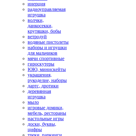
инерция
радиоуправляемая
игрушка
волчки,
данкосекки,
крутяшки, бобы
ветродуй
водяные пистолеты
наборы и игрушки
для мальчиков
мячи спортивные
гироскутеры
ЮЮ, минискейты
украшения,
рукоделие, наборы
дартс, дротики
деревянная
игрушка
мыло
игровые домики,
мебель, рестораны
настольные игры
доски, буквы,
цифры
треки, паркинги,