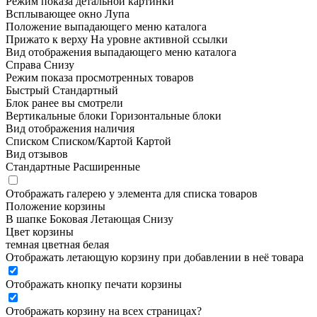
Режим показа детальной картинки
Всплывающее окно
Лупа
Положение выпадающего меню каталога
Прижато к верху
На уровне активной ссылки
Вид отображения выпадающего меню каталога
Справа
Снизу
Режим показа просмотренных товаров
Быстрый
Стандартный
Блок ранее вы смотрели
Вертикальные блоки
Горизонтальные блоки
Вид отображения наличия
Списком
Списком/Картой
Картой
Вид отзывов
Стандартные
Расширенные
Отображать галерею у элемента для списка товаров
Положение корзины
В шапке
Боковая
Летающая
Снизу
Цвет корзины
темная
цветная
белая
Отображать летающую корзину при добавлении в неё товара
Отображать кнопку печати корзины
Отображать корзину на всех страницах
?