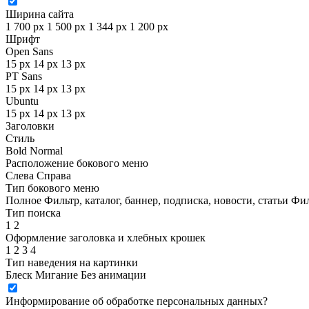
Ширина сайта
1 700 px
1 500 px
1 344 px
1 200 px
Шрифт
Open Sans
15 px
14 px
13 px
PT Sans
15 px
14 px
13 px
Ubuntu
15 px
14 px
13 px
Заголовки
Стиль
Bold
Normal
Расположение бокового меню
Слева
Справа
Тип бокового меню
Полное
Фильтр, каталог, баннер, подписка, новости, статьи
Фил
Тип поиска
1
2
Оформление заголовка и хлебных крошек
1
2
3
4
Тип наведения на картинки
Блеск
Мигание
Без анимации
Информирование об обработке персональных данных
?