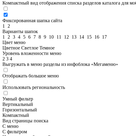
Компактный вид отображения списка разделов каталога для м
Фиксированная шапка сайта
1
2
Варианты шапок
1
2
3
4
5
6
7
8
9
10
11
12
13
14
15
16
17
Цвет меню
Цветное
Светлое
Темное
Уровень вложенности меню
2
3
4
Выгружать в меню разделы из инфоблока «Мегаменю»
Отображать большое меню
Использовать региональность
Умный фильтр
Вертикальный
Горизонтальный
Компактный
Вид страницы поиска
С меню
С фильтром