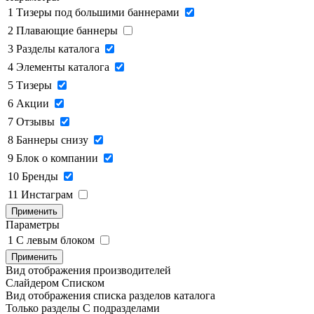
1
Тизеры под большими баннерами
2
Плавающие баннеры
3
Разделы каталога
4
Элементы каталога
5
Тизеры
6
Акции
7
Отзывы
8
Баннеры снизу
9
Блок о компании
10
Бренды
11
Инстаграм
Применить
Параметры
1
C левым блоком
Применить
Вид отображения производителей
Слайдером
Списком
Вид отображения списка разделов каталога
Только разделы
С подразделами