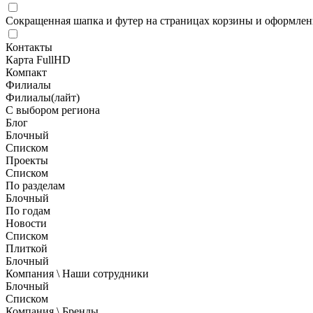
Сокращенная шапка и футер на страницах корзины и оформлени
Контакты
Карта FullHD
Компакт
Филиалы
Филиалы(лайт)
С выбором региона
Блог
Блочный
Списком
Проекты
Списком
По разделам
Блочный
По годам
Новости
Списком
Плиткой
Блочный
Компания \ Наши сотрудники
Блочный
Списком
Компания \ Бренды