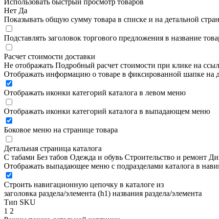
Использовать быстрый просмотр товаров
Нет
Да
Показывать общую сумму товара в списке и на детальной стра
Подставлять заголовок торгового предложения в название това
Расчет стоимости доставки
Не отображать
Подробный расчет стоимости при клике на ссы
Отображать информацию о товаре в фиксированной шапке на д
Отображать иконки категорий каталога в левом меню
Отображать иконки категорий каталога в выпадающем меню
Боковое меню на странице товара
Детальная страница каталога
С табами
Без табов
Одежда и обувь
Строительство и ремонт
Ди
Отображать выпадающее меню с подразделами каталога в нав
Строить навигационную цепочку в каталоге из
заголовка раздела/элемента (h1)
названия раздела/элемента
Тип SKU
1
2