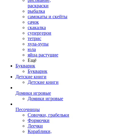
рисование,
раскраски
рыбалка
самокаты и скейты
сачок
скакалка
супергерои
тетрис
хула-хупы
юла
яйца растущие
Ещё
Букварик
Букварик
Детские книги
Детские книги
Домики игровые
Домики игровые
Песочницы
Совочки, грабельки
Формочки
Леечки
Кораблики,