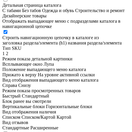
Детальная страница каталога
С табами
Без табов
Одежда и обувь
Строительство и ремонт
Дизайнерские товары
Отображать выпадающее меню с подразделами каталога в
навигационной цепочке
Строить навигационную цепочку в каталоге из
заголовка раздела/элемента (h1)
названия раздела/элемента
Тип SKU
1
2
Режим показа детальной картинки
Всплывающее окно
Лупа
Положение выпадающего меню каталога
Прижато к верху
На уровне активной ссылки
Вид отображения выпадающего меню каталога
Справа
Снизу
Режим показа просмотренных товаров
Быстрый
Стандартный
Блок ранее вы смотрели
Вертикальные блоки
Горизонтальные блоки
Вид отображения наличия
Списком
Списком/Картой
Картой
Вид отзывов
Стандартные
Расширенные