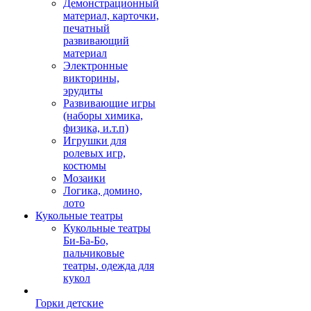
Демонстрационный
материал, карточки,
печатный
развивающий
материал
Электронные
викторины,
эрудиты
Развивающие игры
(наборы химика,
физика, и.т.п)
Игрушки для
ролевых игр,
костюмы
Мозаики
Логика, домино,
лото
Кукольные театры
Кукольные театры
Би-Ба-Бо,
пальчиковые
театры, одежда для
кукол
Горки детские