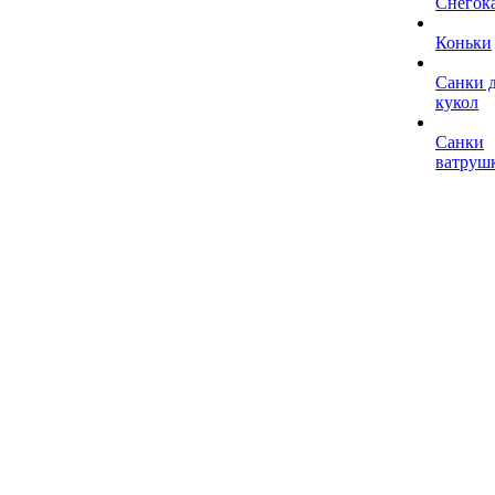
Снегок
Коньки
Санки 
кукол
Санки
ватруш