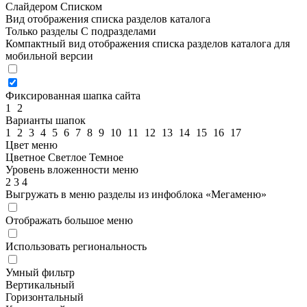
Слайдером
Списком
Вид отображения списка разделов каталога
Только разделы
С подразделами
Компактный вид отображения списка разделов каталога для
мобильной версии
Фиксированная шапка сайта
1
2
Варианты шапок
1
2
3
4
5
6
7
8
9
10
11
12
13
14
15
16
17
Цвет меню
Цветное
Светлое
Темное
Уровень вложенности меню
2
3
4
Выгружать в меню разделы из инфоблока «Мегаменю»
Отображать большое меню
Использовать региональность
Умный фильтр
Вертикальный
Горизонтальный