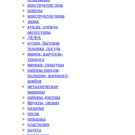
конструктор лозь
роботы
конструктор чима
зарик
куклы, одежда,
аксессуары
ДЕФА
кухни, бытовая
техника, посуда
манеж, карусель-
тринога
мячики, прыгуны
наборы ниндзя,
полиции, военного,
ковбоя
металлические
машины
наборы доктора
фрукты, овощи
палатки
песок
пищалка
пластилин
радуга