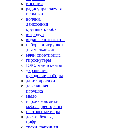
инерция
радиоуправляемая
игрушка
волчки,
данкосекки,
крутяшки, бобы
ветродуй
водяные пистолеты
наборы и игрушки
для мальчиков
мячи спортивные
гироскутеры
ЮЮ, минискейты
украшения,
рукоделие, наборы
дартс, дротики
деревянная
игрушка
мыло
игровые домики,
мебель, рестораны
настольные игры
доски, буквы,
цифры
треки, паркинги,