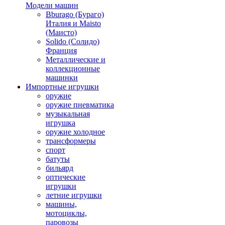
Модели машин
Bburago (Бураго)
Италия и Maisto
(Маисто)
Solido (Солидо)
Франция
Металлические и
коллекционные
машинки
Импортные игрушки
оружие
оружие пневматика
музыкальная
игрушка
оружие холодное
трансформеры
спорт
батуты
бильярд
оптические
игрушки
летние игрушки
машины,
мотоциклы,
паровозы