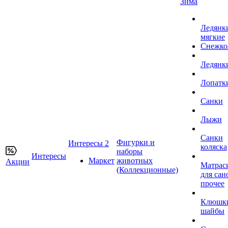
Зима
Ледянк
мягкие
Снежко
Ледянк
Лопатк
Санки
Лыжи
Санки
Фигурки и
Интересы 2
коляска
наборы
Интересы
Маркет
животных
Акции
Матрас
(Коллекционные)
для сан
прочее
Клюшк
шайбы