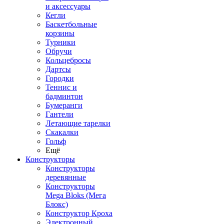
и аксессуары
Кегли
Баскетбольные
корзины
Турники
Обручи
Кольцебросы
Дартсы
Городки
Теннис и
бадминтон
Бумеранги
Гантели
Летающие тарелки
Скакалки
Гольф
Ещё
Конструкторы
Конструкторы
деревянные
Конструкторы
Mega Bloks (Мега
Блокс)
Конструктор Кроха
Электронный