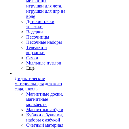
мельницы,
игрушки для лета,
игрушки для игр на
воде
Детские тачки,
тележки
Ведерки
Песочницы
Песочные наборы
Тележки и
корзинки
Сачки
Мыльные пузыри
Ещё
Дидактические
материалы для детского
сада, школы
Магнитные доски,
магнитные
мольберты,
Магнитные азбуки
Кубики с буквами,
наборы с азбукой
Счетный материал