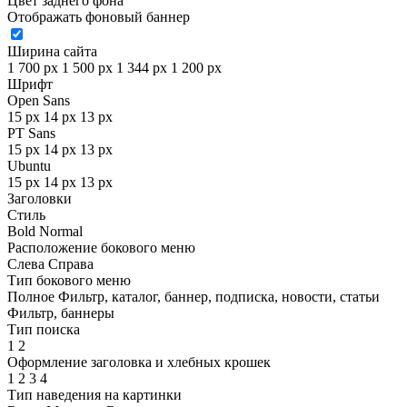
Цвет заднего фона
Отображать фоновый баннер
Ширина сайта
1 700 px
1 500 px
1 344 px
1 200 px
Шрифт
Open Sans
15 px
14 px
13 px
PT Sans
15 px
14 px
13 px
Ubuntu
15 px
14 px
13 px
Заголовки
Стиль
Bold
Normal
Расположение бокового меню
Слева
Справа
Тип бокового меню
Полное
Фильтр, каталог, баннер, подписка, новости, статьи
Фильтр, баннеры
Тип поиска
1
2
Оформление заголовка и хлебных крошек
1
2
3
4
Тип наведения на картинки