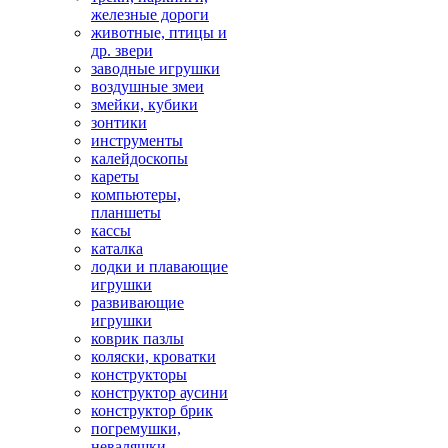
железные дороги
животные, птицы и
др. звери
заводные игрушки
воздушные змеи
змейки, кубики
зонтики
инструменты
калейдоскопы
кареты
компьютеры,
планшеты
кассы
каталка
лодки и плавающие
игрушки
развивающие
игрушки
коврик пазлы
коляски, кроватки
конструкторы
конструктор аусини
конструктор брик
погремушки,
неваляшки