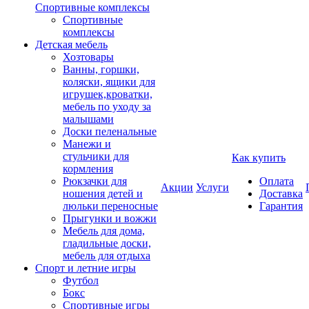
Спортивные комплексы
Спортивные
комплексы
Детская мебель
Хозтовары
Ванны, горшки,
коляски, ящики для
игрушек,кроватки,
мебель по уходу за
малышами
Доски пеленальные
Манежи и
стульчики для
Как купить
кормления
Рюкзачки для
Оплата
Акции
Услуги
ношения детей и
Доставка
люльки переносные
Гарантия
Прыгунки и вожжи
Мебель для дома,
гладильные доски,
мебель для отдыха
Спорт и летние игры
Футбол
Бокс
Спортивные игры