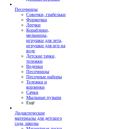
Песочницы
Совочки, грабельки
Формочки
Леечки
Кораблики,
мельницы,
игрушки для лета,
игрушки для игр на
воде
Детские тачки,
тележки
Ведерки
Песочницы
Песочные наборы
Тележки и
корзинки
Сачки
Мыльные пузыри
Ещё
Дидактические
материалы для детского
сада, школы
Магнитные доски,