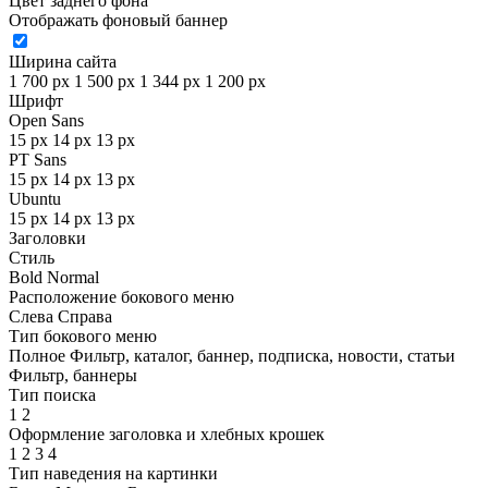
Цвет заднего фона
Отображать фоновый баннер
Ширина сайта
1 700 px
1 500 px
1 344 px
1 200 px
Шрифт
Open Sans
15 px
14 px
13 px
PT Sans
15 px
14 px
13 px
Ubuntu
15 px
14 px
13 px
Заголовки
Стиль
Bold
Normal
Расположение бокового меню
Слева
Справа
Тип бокового меню
Полное
Фильтр, каталог, баннер, подписка, новости, статьи
Фильтр, баннеры
Тип поиска
1
2
Оформление заголовка и хлебных крошек
1
2
3
4
Тип наведения на картинки