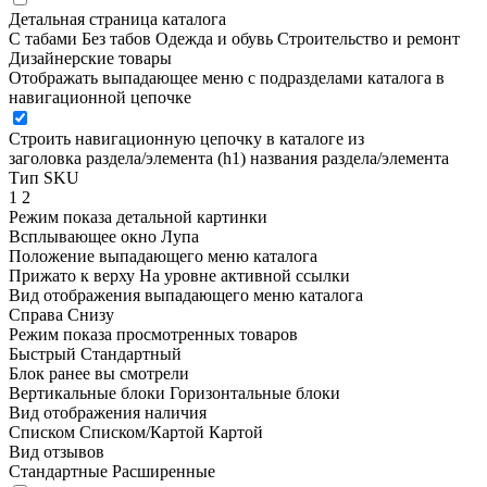
Детальная страница каталога
С табами
Без табов
Одежда и обувь
Строительство и ремонт
Дизайнерские товары
Отображать выпадающее меню с подразделами каталога в
навигационной цепочке
Строить навигационную цепочку в каталоге из
заголовка раздела/элемента (h1)
названия раздела/элемента
Тип SKU
1
2
Режим показа детальной картинки
Всплывающее окно
Лупа
Положение выпадающего меню каталога
Прижато к верху
На уровне активной ссылки
Вид отображения выпадающего меню каталога
Справа
Снизу
Режим показа просмотренных товаров
Быстрый
Стандартный
Блок ранее вы смотрели
Вертикальные блоки
Горизонтальные блоки
Вид отображения наличия
Списком
Списком/Картой
Картой
Вид отзывов
Стандартные
Расширенные