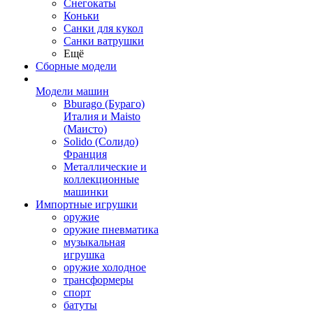
Снегокаты
Коньки
Санки для кукол
Санки ватрушки
Ещё
Сборные модели
Модели машин
Bburago (Бураго)
Италия и Maisto
(Маисто)
Solido (Солидо)
Франция
Металлические и
коллекционные
машинки
Импортные игрушки
оружие
оружие пневматика
музыкальная
игрушка
оружие холодное
трансформеры
спорт
батуты