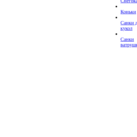
Снегок
Коньки
Санки 
кукол
Санки
ватруш