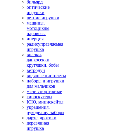
бильярд
оптические
игрушки
летние игрушки
машины,
мотоциклы,
паровозы
инерция
радиоуправляемая
игрушка
волчки,
данкосекки,
крутяшки, бобы
ветродуй
водяные пистолеты
наборы и игрушки
для мальчиков
мячи спортивные
гироскутеры
ЮЮ, минискейты
украшения,
рукоделие, наборы
дартс, дротики
деревянная
игрушка