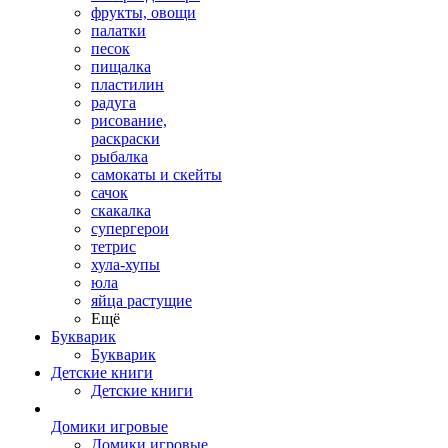
фрукты, овощи
палатки
песок
пищалка
пластилин
радуга
рисование,
раскраски
рыбалка
самокаты и скейты
сачок
скакалка
супергерои
тетрис
хула-хупы
юла
яйца растущие
Ещё
Букварик
Букварик
Детские книги
Детские книги
Домики игровые
Домики игровые