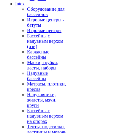
Intex
Оборудование для
бассейнов
Игровые центры -
батуты
Игровые центры
Бассейны с
надувным верхом
(изи)
Каркасные
бассейны
Маски, трубки,
ласты, наборы
Надувные
бассейны
Матрасы, плотики,
кресла
Нарукавники,
жилеты, мячи,
круги
Бассейны с
надувным верхом
на опорах
Тенты, подстилки,
лестницы и мелочь