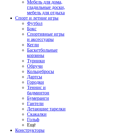
Мебель для дома,
гладильные доски,
мебель для отдыха
Спорт и летние игры
Футбол
Бокс
Спортивные игры
и аксессуары
Кегли
Баскетбольные
корзины
Турники
Обручи
Кольцебросы
Дартсы
Городки
Теннис и
бадминтон
Бумеранги
Гантели
Летающие тарелки
Скакалки
Гольф
Ещё
Конструкторы