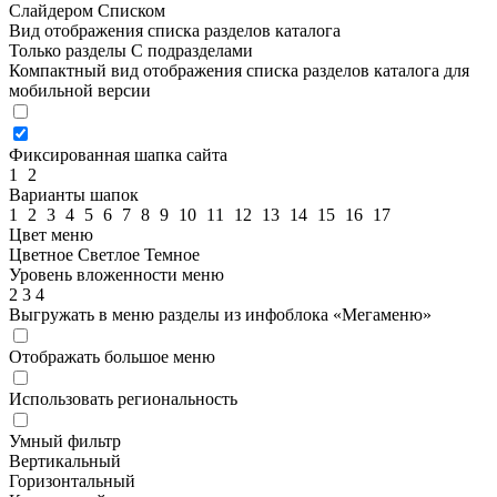
Слайдером
Списком
Вид отображения списка разделов каталога
Только разделы
С подразделами
Компактный вид отображения списка разделов каталога для
мобильной версии
Фиксированная шапка сайта
1
2
Варианты шапок
1
2
3
4
5
6
7
8
9
10
11
12
13
14
15
16
17
Цвет меню
Цветное
Светлое
Темное
Уровень вложенности меню
2
3
4
Выгружать в меню разделы из инфоблока «Мегаменю»
Отображать большое меню
Использовать региональность
Умный фильтр
Вертикальный
Горизонтальный