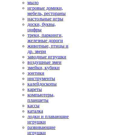
мыло
игровые домики,
мебель, рестораны
настольные игры
доски, буквы,
цифры
треки, паркинги,
железные дороги
животные, птицы и
др. звери
заводные игрушки
воздушные змеи
змейки, кубики
зонтики
инструменты
калейдоскопы
кареты
компьютеры,
планшеты
кассы
каталка
лодки и плавающие
игрушки
развивающие
игрушки