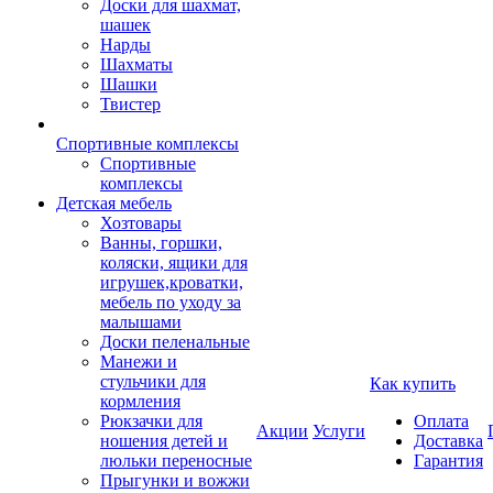
Доски для шахмат,
шашек
Нарды
Шахматы
Шашки
Твистер
Спортивные комплексы
Спортивные
комплексы
Детская мебель
Хозтовары
Ванны, горшки,
коляски, ящики для
игрушек,кроватки,
мебель по уходу за
малышами
Доски пеленальные
Манежи и
стульчики для
Как купить
кормления
Рюкзачки для
Оплата
Акции
Услуги
ношения детей и
Доставка
люльки переносные
Гарантия
Прыгунки и вожжи