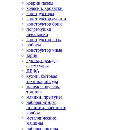
коврик пазлы
коляски, кроватки
конструкторы
конструктор аусини
конструктор брик
погремушки,
неваляшки
конструктор лозь
роботы
конструктор чима
зарик
куклы, одежда,
аксессуары
ДЕФА
кухни, бытовая
техника, посуда
манеж, карусель-
тринога
мячики, прыгуны
наборы ниндзя,
полиции, военного,
ковбоя
металлические
машины
наборы доктора