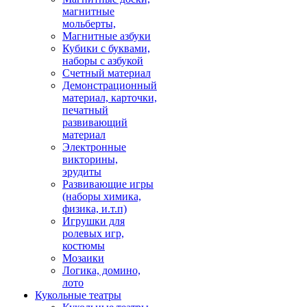
магнитные
мольберты,
Магнитные азбуки
Кубики с буквами,
наборы с азбукой
Счетный материал
Демонстрационный
материал, карточки,
печатный
развивающий
материал
Электронные
викторины,
эрудиты
Развивающие игры
(наборы химика,
физика, и.т.п)
Игрушки для
ролевых игр,
костюмы
Мозаики
Логика, домино,
лото
Кукольные театры