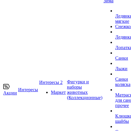
Зима
Ледянк
мягкие
Снежко
Ледянк
Лопатк
Санки
Лыжи
Санки
Фигурки и
Интересы 2
коляска
наборы
Интересы
Маркет
животных
Акции
Матрас
(Коллекционные)
для сан
прочее
Клюшк
шайбы