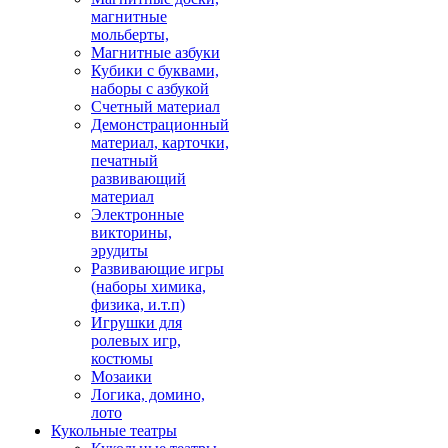
магнитные
мольберты,
Магнитные азбуки
Кубики с буквами,
наборы с азбукой
Счетный материал
Демонстрационный
материал, карточки,
печатный
развивающий
материал
Электронные
викторины,
эрудиты
Развивающие игры
(наборы химика,
физика, и.т.п)
Игрушки для
ролевых игр,
костюмы
Мозаики
Логика, домино,
лото
Кукольные театры