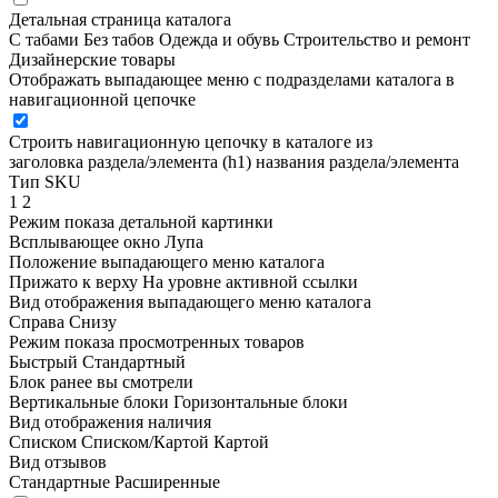
Детальная страница каталога
С табами
Без табов
Одежда и обувь
Строительство и ремонт
Дизайнерские товары
Отображать выпадающее меню с подразделами каталога в
навигационной цепочке
Строить навигационную цепочку в каталоге из
заголовка раздела/элемента (h1)
названия раздела/элемента
Тип SKU
1
2
Режим показа детальной картинки
Всплывающее окно
Лупа
Положение выпадающего меню каталога
Прижато к верху
На уровне активной ссылки
Вид отображения выпадающего меню каталога
Справа
Снизу
Режим показа просмотренных товаров
Быстрый
Стандартный
Блок ранее вы смотрели
Вертикальные блоки
Горизонтальные блоки
Вид отображения наличия
Списком
Списком/Картой
Картой
Вид отзывов
Стандартные
Расширенные