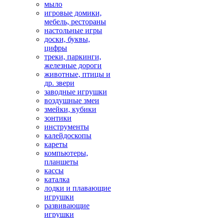
мыло
игровые домики,
мебель, рестораны
настольные игры
доски, буквы,
цифры
треки, паркинги,
железные дороги
животные, птицы и
др. звери
заводные игрушки
воздушные змеи
змейки, кубики
зонтики
инструменты
калейдоскопы
кареты
компьютеры,
планшеты
кассы
каталка
лодки и плавающие
игрушки
развивающие
игрушки