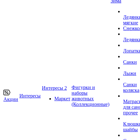
Зима
Ледянк
мягкие
Снежко
Ледянк
Лопатк
Санки
Лыжи
Санки
Фигурки и
Интересы 2
коляска
наборы
Интересы
Маркет
животных
Акции
Матрас
(Коллекционные)
для сан
прочее
Клюшк
шайбы