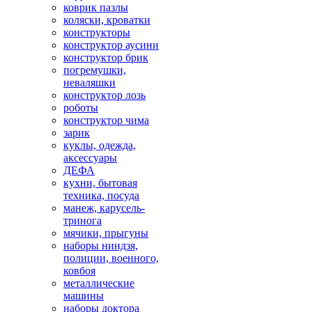
коврик пазлы
коляски, кроватки
конструкторы
конструктор аусини
конструктор брик
погремушки,
неваляшки
конструктор лозь
роботы
конструктор чима
зарик
куклы, одежда,
аксессуары
ДЕФА
кухни, бытовая
техника, посуда
манеж, карусель-
тринога
мячики, прыгуны
наборы ниндзя,
полиции, военного,
ковбоя
металлические
машины
наборы доктора