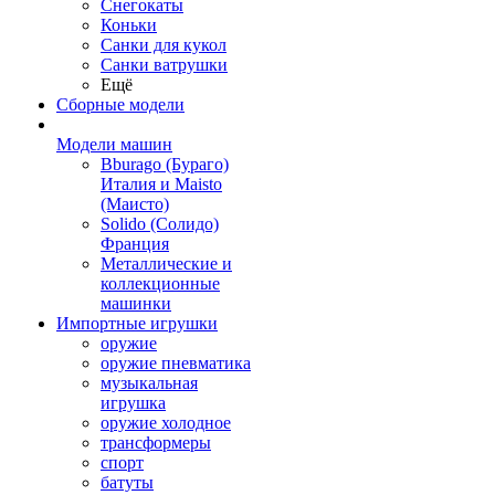
Снегокаты
Коньки
Санки для кукол
Санки ватрушки
Ещё
Сборные модели
Модели машин
Bburago (Бураго)
Италия и Maisto
(Маисто)
Solido (Солидо)
Франция
Металлические и
коллекционные
машинки
Импортные игрушки
оружие
оружие пневматика
музыкальная
игрушка
оружие холодное
трансформеры
спорт
батуты