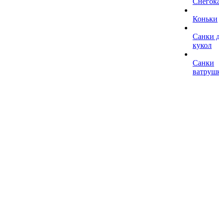
Снегок
Коньки
Санки 
кукол
Санки
ватруш