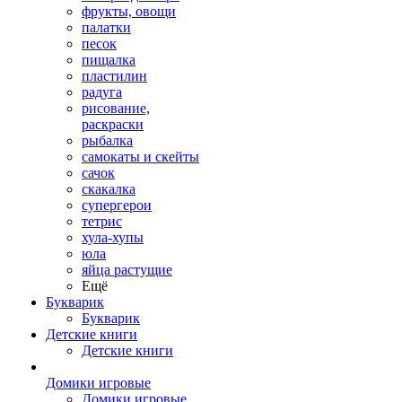
фрукты, овощи
палатки
песок
пищалка
пластилин
радуга
рисование,
раскраски
рыбалка
самокаты и скейты
сачок
скакалка
супергерои
тетрис
хула-хупы
юла
яйца растущие
Ещё
Букварик
Букварик
Детские книги
Детские книги
Домики игровые
Домики игровые