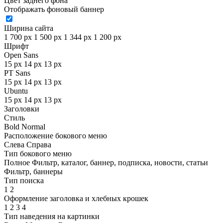
Цвет заднего фона
Отображать фоновый баннер
Ширина сайта
1 700 px
1 500 px
1 344 px
1 200 px
Шрифт
Open Sans
15 px
14 px
13 px
PT Sans
15 px
14 px
13 px
Ubuntu
15 px
14 px
13 px
Заголовки
Стиль
Bold
Normal
Расположение бокового меню
Слева
Справа
Тип бокового меню
Полное
Фильтр, каталог, баннер, подписка, новости, статьи
Фильтр, баннеры
Тип поиска
1
2
Оформление заголовка и хлебных крошек
1
2
3
4
Тип наведения на картинки