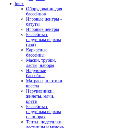
Intex
Оборудование для
бассейнов
Игровые центры -
батуты
Игровые центры
Бассейны с
надувным верхом
(изи)
Каркасные
бассейны
Маски, трубки,
ласты, наборы
Надувные
бассейны
Матрасы, плотики,
кресла
Нарукавники,
жилеты, мячи,
круги
Бассейны с
надувным верхом
на опорах
Тенты, подстилки,
лестницы и мелочь