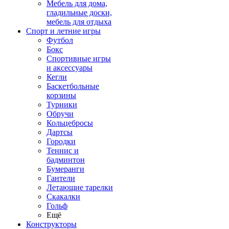
Мебель для дома,
гладильные доски,
мебель для отдыха
Спорт и летние игры
Футбол
Бокс
Спортивные игры
и аксессуары
Кегли
Баскетбольные
корзины
Турники
Обручи
Кольцебросы
Дартсы
Городки
Теннис и
бадминтон
Бумеранги
Гантели
Летающие тарелки
Скакалки
Гольф
Ещё
Конструкторы