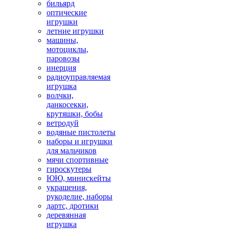
бильярд
оптические
игрушки
летние игрушки
машины,
мотоциклы,
паровозы
инерция
радиоуправляемая
игрушка
волчки,
данкосекки,
крутяшки, бобы
ветродуй
водяные пистолеты
наборы и игрушки
для мальчиков
мячи спортивные
гироскутеры
ЮЮ, минискейты
украшения,
рукоделие, наборы
дартс, дротики
деревянная
игрушка