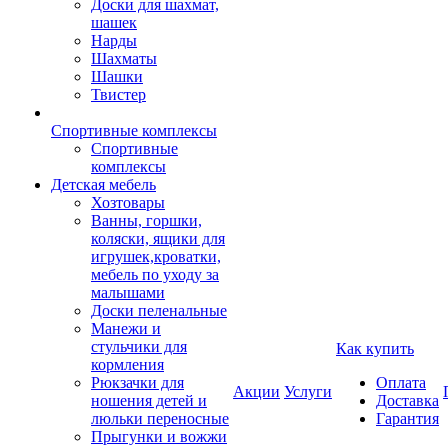
Доски для шахмат,
шашек
Нарды
Шахматы
Шашки
Твистер
Спортивные комплексы
Спортивные
комплексы
Детская мебель
Хозтовары
Ванны, горшки,
коляски, ящики для
игрушек,кроватки,
мебель по уходу за
малышами
Доски пеленальные
Манежи и
стульчики для
Как купить
кормления
Рюкзачки для
Оплата
Акции
Услуги
ношения детей и
Доставка
люльки переносные
Гарантия
Прыгунки и вожжи