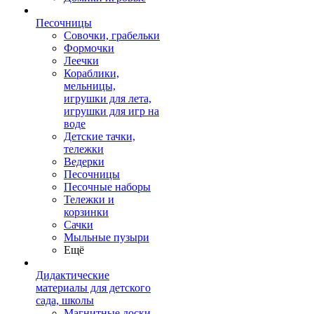
Песочницы
Совочки, грабельки
Формочки
Леечки
Кораблики,
мельницы,
игрушки для лета,
игрушки для игр на
воде
Детские тачки,
тележки
Ведерки
Песочницы
Песочные наборы
Тележки и
корзинки
Сачки
Мыльные пузыри
Ещё
Дидактические
материалы для детского
сада, школы
Магнитные доски,