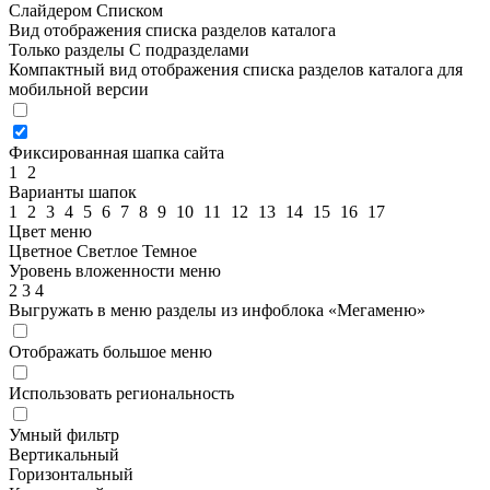
Слайдером
Списком
Вид отображения списка разделов каталога
Только разделы
С подразделами
Компактный вид отображения списка разделов каталога для
мобильной версии
Фиксированная шапка сайта
1
2
Варианты шапок
1
2
3
4
5
6
7
8
9
10
11
12
13
14
15
16
17
Цвет меню
Цветное
Светлое
Темное
Уровень вложенности меню
2
3
4
Выгружать в меню разделы из инфоблока «Мегаменю»
Отображать большое меню
Использовать региональность
Умный фильтр
Вертикальный
Горизонтальный