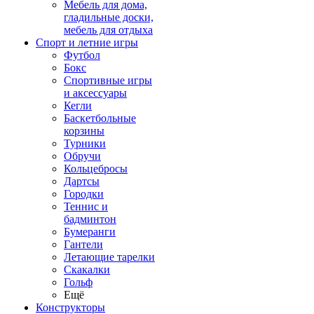
Мебель для дома,
гладильные доски,
мебель для отдыха
Спорт и летние игры
Футбол
Бокс
Спортивные игры
и аксессуары
Кегли
Баскетбольные
корзины
Турники
Обручи
Кольцебросы
Дартсы
Городки
Теннис и
бадминтон
Бумеранги
Гантели
Летающие тарелки
Скакалки
Гольф
Ещё
Конструкторы