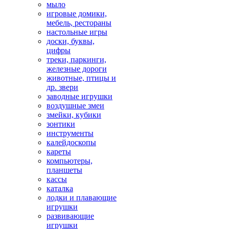
мыло
игровые домики,
мебель, рестораны
настольные игры
доски, буквы,
цифры
треки, паркинги,
железные дороги
животные, птицы и
др. звери
заводные игрушки
воздушные змеи
змейки, кубики
зонтики
инструменты
калейдоскопы
кареты
компьютеры,
планшеты
кассы
каталка
лодки и плавающие
игрушки
развивающие
игрушки