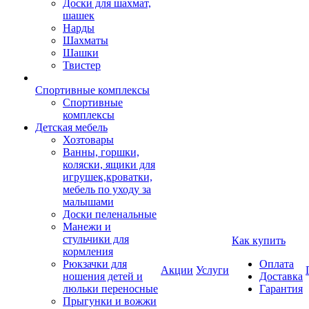
Доски для шахмат,
шашек
Нарды
Шахматы
Шашки
Твистер
Спортивные комплексы
Спортивные
комплексы
Детская мебель
Хозтовары
Ванны, горшки,
коляски, ящики для
игрушек,кроватки,
мебель по уходу за
малышами
Доски пеленальные
Манежи и
стульчики для
Как купить
кормления
Рюкзачки для
Оплата
Акции
Услуги
ношения детей и
Доставка
люльки переносные
Гарантия
Прыгунки и вожжи