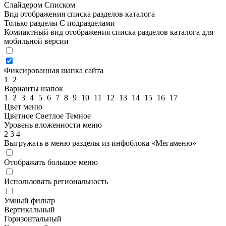
Слайдером
Списком
Вид отображения списка разделов каталога
Только разделы
С подразделами
Компактный вид отображения списка разделов каталога для
мобильной версии
Фиксированная шапка сайта
1
2
Варианты шапок
1
2
3
4
5
6
7
8
9
10
11
12
13
14
15
16
17
Цвет меню
Цветное
Светлое
Темное
Уровень вложенности меню
2
3
4
Выгружать в меню разделы из инфоблока «Мегаменю»
Отображать большое меню
Использовать региональность
Умный фильтр
Вертикальный
Горизонтальный