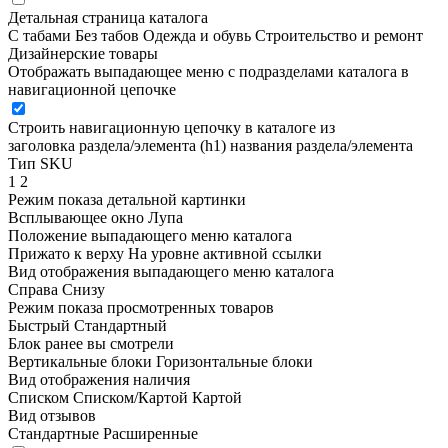
Детальная страница каталога
С табами
Без табов
Одежда и обувь
Строительство и ремонт
Дизайнерские товары
Отображать выпадающее меню с подразделами каталога в
навигационной цепочке
Строить навигационную цепочку в каталоге из
заголовка раздела/элемента (h1)
названия раздела/элемента
Тип SKU
1
2
Режим показа детальной картинки
Всплывающее окно
Лупа
Положение выпадающего меню каталога
Прижато к верху
На уровне активной ссылки
Вид отображения выпадающего меню каталога
Справа
Снизу
Режим показа просмотренных товаров
Быстрый
Стандартный
Блок ранее вы смотрели
Вертикальные блоки
Горизонтальные блоки
Вид отображения наличия
Списком
Списком/Картой
Картой
Вид отзывов
Стандартные
Расширенные