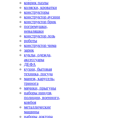
коврик пазлы
коляски, кроватки
конструкторы
конструктор аусини
конструктор брик
погремушки,
неваляшки
конструктор лозь
роботы
конструктор чима
зарик
куклы, одежда,
аксессуары
ДЕФА
кухни, бытовая
техника, посуда
манеж, карусель-
тринога
мячики, прыгуны
наборы ниндзя,
полиции, военного,
ковбоя
металлические
машины
наборы доктора