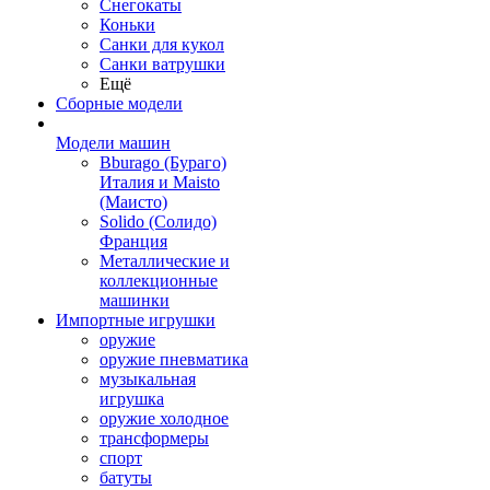
Снегокаты
Коньки
Санки для кукол
Санки ватрушки
Ещё
Сборные модели
Модели машин
Bburago (Бураго)
Италия и Maisto
(Маисто)
Solido (Солидо)
Франция
Металлические и
коллекционные
машинки
Импортные игрушки
оружие
оружие пневматика
музыкальная
игрушка
оружие холодное
трансформеры
спорт
батуты