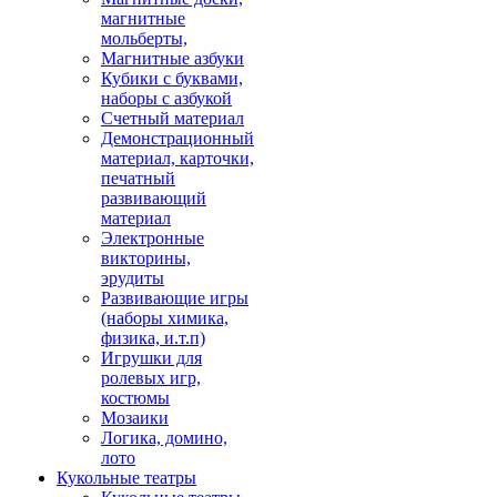
магнитные
мольберты,
Магнитные азбуки
Кубики с буквами,
наборы с азбукой
Счетный материал
Демонстрационный
материал, карточки,
печатный
развивающий
материал
Электронные
викторины,
эрудиты
Развивающие игры
(наборы химика,
физика, и.т.п)
Игрушки для
ролевых игр,
костюмы
Мозаики
Логика, домино,
лото
Кукольные театры