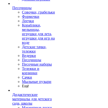
Песочницы
Совочки, грабельки
Формочки
Леечки
Кораблики,
мельницы,
игрушки для лета,
игрушки для игр на
воде
Детские тачки,
тележки
Ведерки
Песочницы
Песочные наборы
Тележки и
корзинки
Сачки
Мыльные пузыри
Ещё
Дидактические
материалы для детского
сада, школы
Магнитные доски,