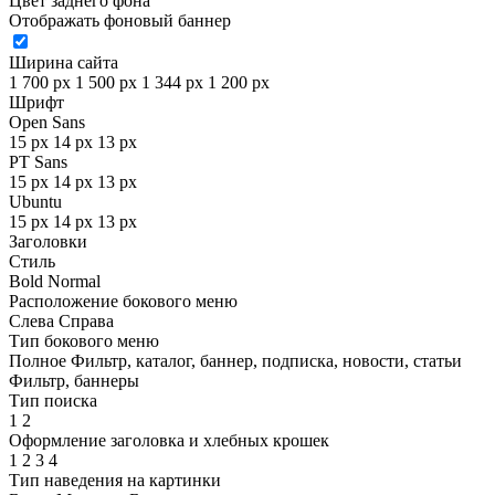
Цвет заднего фона
Отображать фоновый баннер
Ширина сайта
1 700 px
1 500 px
1 344 px
1 200 px
Шрифт
Open Sans
15 px
14 px
13 px
PT Sans
15 px
14 px
13 px
Ubuntu
15 px
14 px
13 px
Заголовки
Стиль
Bold
Normal
Расположение бокового меню
Слева
Справа
Тип бокового меню
Полное
Фильтр, каталог, баннер, подписка, новости, статьи
Фильтр, баннеры
Тип поиска
1
2
Оформление заголовка и хлебных крошек
1
2
3
4
Тип наведения на картинки