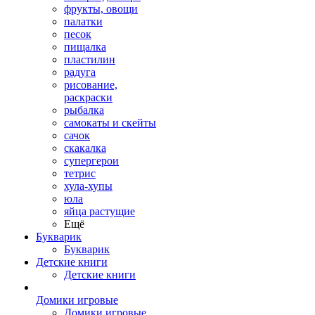
фрукты, овощи
палатки
песок
пищалка
пластилин
радуга
рисование,
раскраски
рыбалка
самокаты и скейты
сачок
скакалка
супергерои
тетрис
хула-хупы
юла
яйца растущие
Ещё
Букварик
Букварик
Детские книги
Детские книги
Домики игровые
Домики игровые