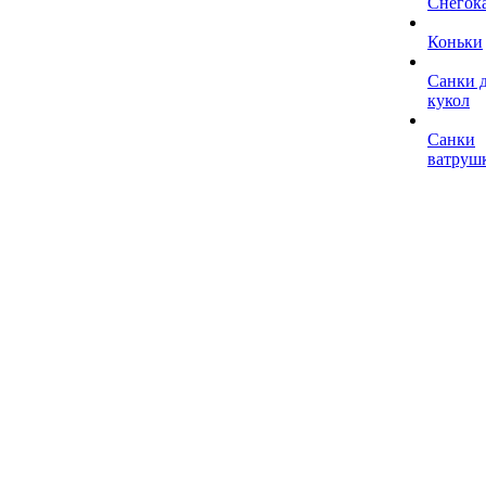
Снегок
Коньки
Санки 
кукол
Санки
ватруш