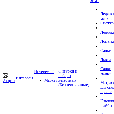
Зима
Ледянк
мягкие
Снежко
Ледянк
Лопатк
Санки
Лыжи
Санки
Фигурки и
Интересы 2
коляска
наборы
Интересы
Маркет
животных
Акции
Матрас
(Коллекционные)
для сан
прочее
Клюшк
шайбы