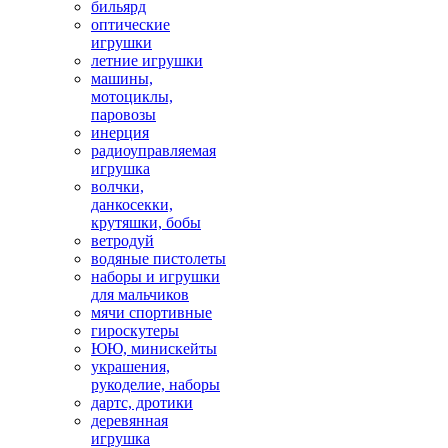
бильярд
оптические
игрушки
летние игрушки
машины,
мотоциклы,
паровозы
инерция
радиоуправляемая
игрушка
волчки,
данкосекки,
крутяшки, бобы
ветродуй
водяные пистолеты
наборы и игрушки
для мальчиков
мячи спортивные
гироскутеры
ЮЮ, минискейты
украшения,
рукоделие, наборы
дартс, дротики
деревянная
игрушка