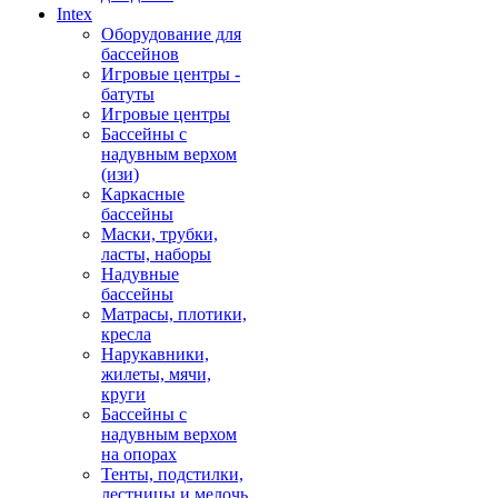
Intex
Оборудование для
бассейнов
Игровые центры -
батуты
Игровые центры
Бассейны с
надувным верхом
(изи)
Каркасные
бассейны
Маски, трубки,
ласты, наборы
Надувные
бассейны
Матрасы, плотики,
кресла
Нарукавники,
жилеты, мячи,
круги
Бассейны с
надувным верхом
на опорах
Тенты, подстилки,
лестницы и мелочь