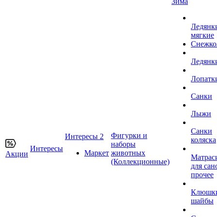
Зима
Ледянк
мягкие
Снежко
Ледянк
Лопатк
Санки
Лыжи
Санки
Фигурки и
Интересы 2
коляска
наборы
Интересы
Маркет
животных
Акции
Матрас
(Коллекционные)
для сан
прочее
Клюшк
шайбы