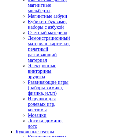
магнитные
мольберты,
Магнитные азбуки
Кубики с буквами,
наборы с азбукой
Счетный материал
Демонстрационный
материал, карточки,
печатный
развивающий
материал
Электронные
викторины,
эрудиты
Развивающие игры
(наборы химика,
физика, и.т.п)
Игрушки для
ролевых игр,
костюмы
Мозаики
Логика, домино,
лото
Кукольные театры