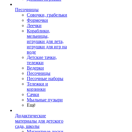
Песочницы
Совочки, грабельки
Формочки
Леечки
Кораблики,
мельницы,
игрушки для лета,
игрушки для игр на
воде
Детские тачки,
тележки
Ведерки
Песочницы
Песочные наборы
Тележки и
корзинки
Сачки
Мыльные пузыри
Ещё
Дидактические
материалы для детского
сада, школы
Магнитные доски,