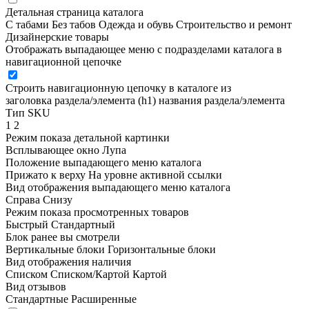
Детальная страница каталога
С табами
Без табов
Одежда и обувь
Строительство и ремонт
Дизайнерские товары
Отображать выпадающее меню с подразделами каталога в
навигационной цепочке
Строить навигационную цепочку в каталоге из
заголовка раздела/элемента (h1)
названия раздела/элемента
Тип SKU
1
2
Режим показа детальной картинки
Всплывающее окно
Лупа
Положение выпадающего меню каталога
Прижато к верху
На уровне активной ссылки
Вид отображения выпадающего меню каталога
Справа
Снизу
Режим показа просмотренных товаров
Быстрый
Стандартный
Блок ранее вы смотрели
Вертикальные блоки
Горизонтальные блоки
Вид отображения наличия
Списком
Списком/Картой
Картой
Вид отзывов
Стандартные
Расширенные