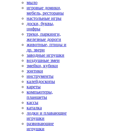
мыло
игровые домики,
мебель, рестораны
настольные игры
доски, буквы,
цифры
треки, паркинги,
железные дороги
животные, птицы и
др. звери
заводные игрушки
воздушные змеи
змейки, кубики
зонтики
инструменты
калейдоскопы
кареты
компьютеры,
планшеты
кассы
каталка
лодки и плавающие
игрушки
развивающие
игрушки