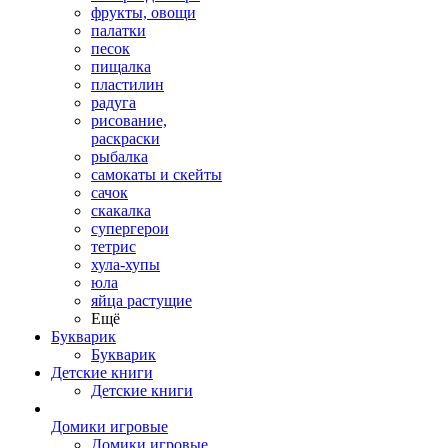
фрукты, овощи
палатки
песок
пищалка
пластилин
радуга
рисование,
раскраски
рыбалка
самокаты и скейты
сачок
скакалка
супергерои
тетрис
хула-хупы
юла
яйца растущие
Ещё
Букварик
Букварик
Детские книги
Детские книги
Домики игровые
Домики игровые