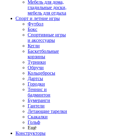
Мебель для дома,
гладильные доски,
мебель для отдыха
Спорт и летние игры
Футбол
Бокс
Спортивные игры
и аксессуары
Кегли
Баскетбольные
корзины
Турники
Обручи
Кольцебросы
Дартсы
Городки
Теннис и
бадминтон
Бумеранги
Гантели
Летающие тарелки
Скакалки
Гольф
Ещё
Конструкторы