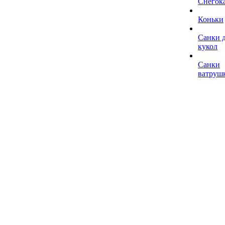
Снегок
Коньки
Санки 
кукол
Санки
ватруш