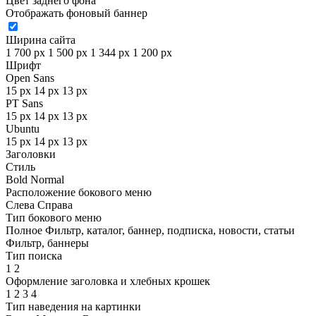
Цвет заднего фона
Отображать фоновый баннер
Ширина сайта
1 700 px
1 500 px
1 344 px
1 200 px
Шрифт
Open Sans
15 px
14 px
13 px
PT Sans
15 px
14 px
13 px
Ubuntu
15 px
14 px
13 px
Заголовки
Стиль
Bold
Normal
Расположение бокового меню
Слева
Справа
Тип бокового меню
Полное
Фильтр, каталог, баннер, подписка, новости, статьи
Фильтр, баннеры
Тип поиска
1
2
Оформление заголовка и хлебных крошек
1
2
3
4
Тип наведения на картинки