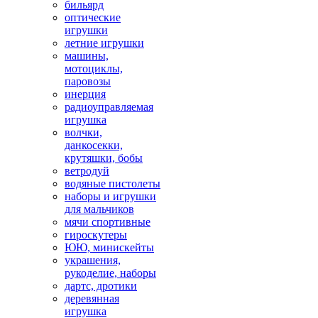
бильярд
оптические
игрушки
летние игрушки
машины,
мотоциклы,
паровозы
инерция
радиоуправляемая
игрушка
волчки,
данкосекки,
крутяшки, бобы
ветродуй
водяные пистолеты
наборы и игрушки
для мальчиков
мячи спортивные
гироскутеры
ЮЮ, минискейты
украшения,
рукоделие, наборы
дартс, дротики
деревянная
игрушка