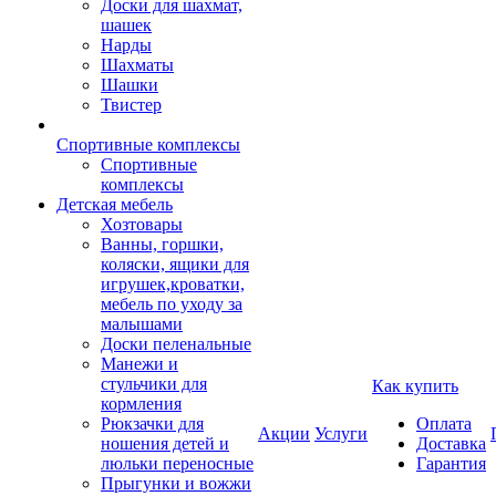
Доски для шахмат,
шашек
Нарды
Шахматы
Шашки
Твистер
Спортивные комплексы
Спортивные
комплексы
Детская мебель
Хозтовары
Ванны, горшки,
коляски, ящики для
игрушек,кроватки,
мебель по уходу за
малышами
Доски пеленальные
Манежи и
стульчики для
Как купить
кормления
Рюкзачки для
Оплата
Акции
Услуги
ношения детей и
Доставка
люльки переносные
Гарантия
Прыгунки и вожжи