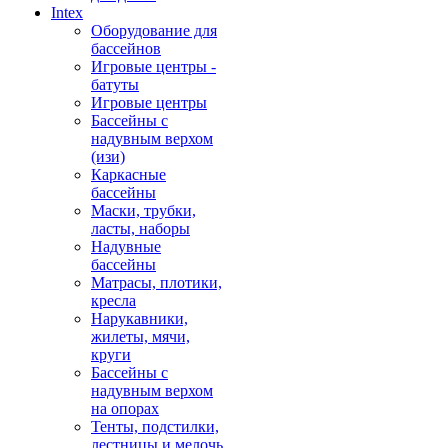
Intex
Оборудование для
бассейнов
Игровые центры -
батуты
Игровые центры
Бассейны с
надувным верхом
(изи)
Каркасные
бассейны
Маски, трубки,
ласты, наборы
Надувные
бассейны
Матрасы, плотики,
кресла
Нарукавники,
жилеты, мячи,
круги
Бассейны с
надувным верхом
на опорах
Тенты, подстилки,
лестницы и мелочь