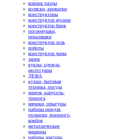
коврик пазлы
коляски, кроватки
конструкторы
конструктор аусини
конструктор брик
погремушки,
неваляшки
конструктор лозь
роботы
конструктор чима
зарик
куклы, одежда,
аксессуары
ДЕФА
кухни, бытовая
техника, посуда
манеж, карусель-
тринога
мячики, прыгуны
наборы ниндзя,
полиции, военного,
ковбоя
металлические
машины
наборы доктора