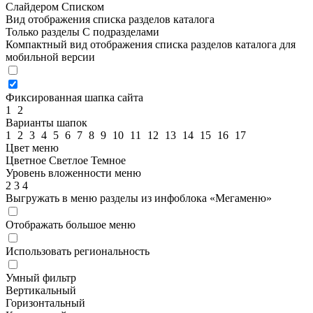
Слайдером
Списком
Вид отображения списка разделов каталога
Только разделы
С подразделами
Компактный вид отображения списка разделов каталога для
мобильной версии
Фиксированная шапка сайта
1
2
Варианты шапок
1
2
3
4
5
6
7
8
9
10
11
12
13
14
15
16
17
Цвет меню
Цветное
Светлое
Темное
Уровень вложенности меню
2
3
4
Выгружать в меню разделы из инфоблока «Мегаменю»
Отображать большое меню
Использовать региональность
Умный фильтр
Вертикальный
Горизонтальный