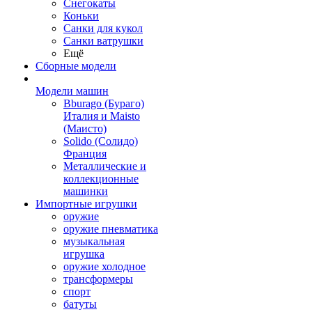
Снегокаты
Коньки
Санки для кукол
Санки ватрушки
Ещё
Сборные модели
Модели машин
Bburago (Бураго)
Италия и Maisto
(Маисто)
Solido (Солидо)
Франция
Металлические и
коллекционные
машинки
Импортные игрушки
оружие
оружие пневматика
музыкальная
игрушка
оружие холодное
трансформеры
спорт
батуты