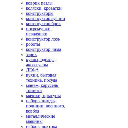
коврик пазлы
коляски, кроватки
конструкторы
конструктор аусини
конструктор брик
погремушки,
неваляшки
конструктор лозь
роботы
конструктор чима
зарик
куклы, одежда,
аксессуары
ДЕФА
кухни, бытовая
техника, посуда
манеж, карусель-
тринога
мячики, прыгуны
наборы ниндзя,
полиции, военного,
ковбоя
металлические
машины
наборы доктора