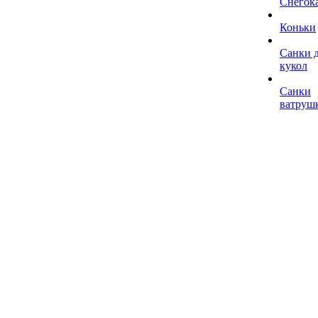
Снегок
Коньки
Санки 
кукол
Санки
ватруш