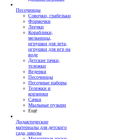
Песочницы
Совочки, грабельки
Формочки
Леечки
Кораблики,
мельницы,
игрушки для лета,
игрушки для игр на
воде
Детские тачки,
тележки
Ведерки
Песочницы
Песочные наборы
Тележки и
корзинки
Сачки
Мыльные пузыри
Ещё
Дидактические
материалы для детского
сада, школы
Магнитные доски,