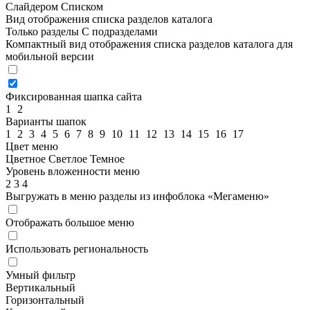
Слайдером
Списком
Вид отображения списка разделов каталога
Только разделы
С подразделами
Компактный вид отображения списка разделов каталога для
мобильной версии
Фиксированная шапка сайта
1
2
Варианты шапок
1
2
3
4
5
6
7
8
9
10
11
12
13
14
15
16
17
Цвет меню
Цветное
Светлое
Темное
Уровень вложенности меню
2
3
4
Выгружать в меню разделы из инфоблока «Мегаменю»
Отображать большое меню
Использовать региональность
Умный фильтр
Вертикальный
Горизонтальный