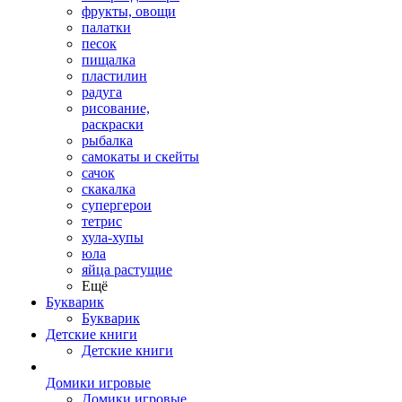
фрукты, овощи
палатки
песок
пищалка
пластилин
радуга
рисование,
раскраски
рыбалка
самокаты и скейты
сачок
скакалка
супергерои
тетрис
хула-хупы
юла
яйца растущие
Ещё
Букварик
Букварик
Детские книги
Детские книги
Домики игровые
Домики игровые