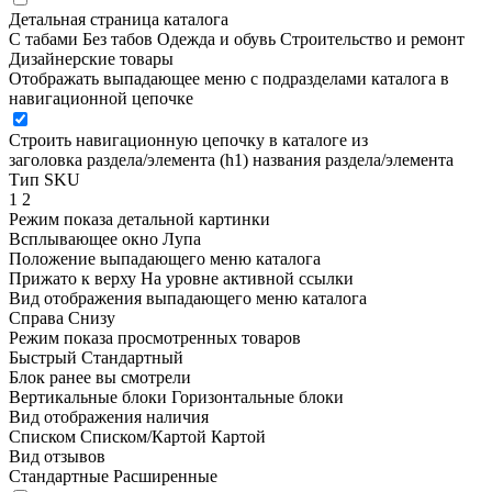
Детальная страница каталога
С табами
Без табов
Одежда и обувь
Строительство и ремонт
Дизайнерские товары
Отображать выпадающее меню с подразделами каталога в
навигационной цепочке
Строить навигационную цепочку в каталоге из
заголовка раздела/элемента (h1)
названия раздела/элемента
Тип SKU
1
2
Режим показа детальной картинки
Всплывающее окно
Лупа
Положение выпадающего меню каталога
Прижато к верху
На уровне активной ссылки
Вид отображения выпадающего меню каталога
Справа
Снизу
Режим показа просмотренных товаров
Быстрый
Стандартный
Блок ранее вы смотрели
Вертикальные блоки
Горизонтальные блоки
Вид отображения наличия
Списком
Списком/Картой
Картой
Вид отзывов
Стандартные
Расширенные