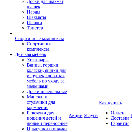
Доски для шахмат,
шашек
Нарды
Шахматы
Шашки
Твистер
Спортивные комплексы
Спортивные
комплексы
Детская мебель
Хозтовары
Ванны, горшки,
коляски, ящики для
игрушек,кроватки,
мебель по уходу за
малышами
Доски пеленальные
Манежи и
стульчики для
Как купить
кормления
Рюкзачки для
Оплата
Акции
Услуги
ношения детей и
Доставка
люльки переносные
Гарантия
Прыгунки и вожжи