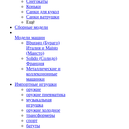
Снегокаты
Коньки
Санки для кукол
Санки ватрушки
Ещё
Сборные модели
Модели машин
Bburago (Бураго)
Италия и Maisto
(Маисто)
Solido (Солидо)
Франция
Металлические и
коллекционные
машинки
Импортные игрушки
оружие
оружие пневматика
музыкальная
игрушка
оружие холодное
трансформеры
спорт
батуты