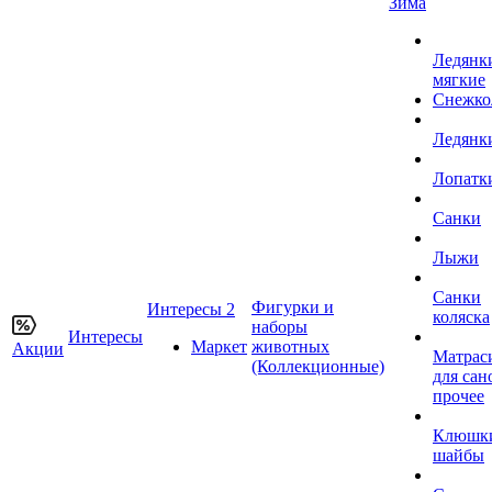
Зима
Ледянк
мягкие
Снежко
Ледянк
Лопатк
Санки
Лыжи
Санки
Фигурки и
Интересы 2
коляска
наборы
Интересы
Маркет
животных
Акции
Матрас
(Коллекционные)
для сан
прочее
Клюшк
шайбы