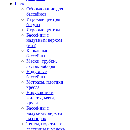
Intex
Оборудование для
бассейнов
Игровые центры -
батуты
Игровые центры
Бассейны с
надувным верхом
(изи)
Каркасные
бассейны
Маски, трубки,
ласты, наборы
Надувные
бассейны
Матрасы, плотики,
кресла
Нарукавники,
жилеты, мячи,
круги
Бассейны с
надувным верхом
на опорах
Тенты, подстилки,
лестницы и мелочь