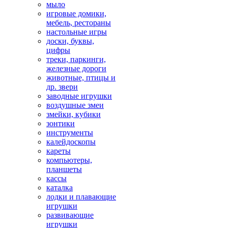
мыло
игровые домики,
мебель, рестораны
настольные игры
доски, буквы,
цифры
треки, паркинги,
железные дороги
животные, птицы и
др. звери
заводные игрушки
воздушные змеи
змейки, кубики
зонтики
инструменты
калейдоскопы
кареты
компьютеры,
планшеты
кассы
каталка
лодки и плавающие
игрушки
развивающие
игрушки