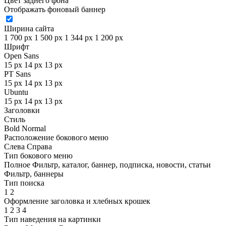
Цвет заднего фона
Отображать фоновый баннер
Ширина сайта
1 700 px
1 500 px
1 344 px
1 200 px
Шрифт
Open Sans
15 px
14 px
13 px
PT Sans
15 px
14 px
13 px
Ubuntu
15 px
14 px
13 px
Заголовки
Стиль
Bold
Normal
Расположение бокового меню
Слева
Справа
Тип бокового меню
Полное
Фильтр, каталог, баннер, подписка, новости, статьи
Фильтр, баннеры
Тип поиска
1
2
Оформление заголовка и хлебных крошек
1
2
3
4
Тип наведения на картинки