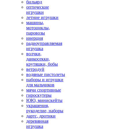
бильярд
оптические
игрушки
летние игрушки
машины,
мотоциклы,
паровозы
инерция
радиоуправляемая
игрушка
волчки,
данкосекки,
крутяшки, бобы
ветродуй
водяные пистолеты
наборы и игрушки
для мальчиков
мячи спортивные
гироскутеры
ЮЮ, минискейты
украшения,
рукоделие, наборы
дартс, дротики
деревянная
игрушка