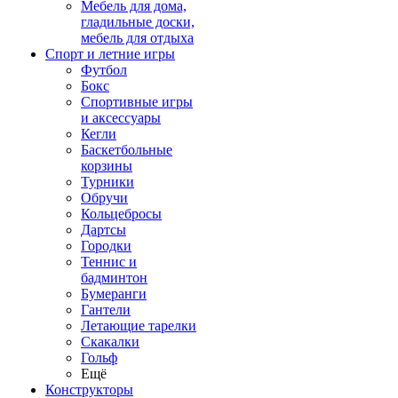
Мебель для дома,
гладильные доски,
мебель для отдыха
Спорт и летние игры
Футбол
Бокс
Спортивные игры
и аксессуары
Кегли
Баскетбольные
корзины
Турники
Обручи
Кольцебросы
Дартсы
Городки
Теннис и
бадминтон
Бумеранги
Гантели
Летающие тарелки
Скакалки
Гольф
Ещё
Конструкторы