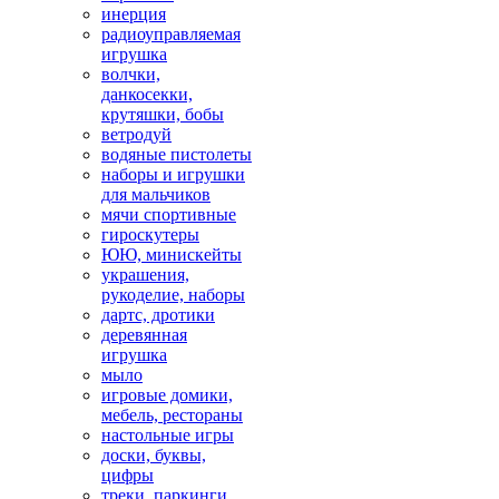
инерция
радиоуправляемая
игрушка
волчки,
данкосекки,
крутяшки, бобы
ветродуй
водяные пистолеты
наборы и игрушки
для мальчиков
мячи спортивные
гироскутеры
ЮЮ, минискейты
украшения,
рукоделие, наборы
дартс, дротики
деревянная
игрушка
мыло
игровые домики,
мебель, рестораны
настольные игры
доски, буквы,
цифры
треки, паркинги,