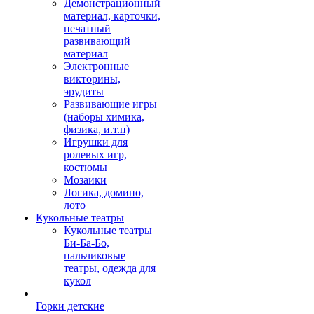
Демонстрационный
материал, карточки,
печатный
развивающий
материал
Электронные
викторины,
эрудиты
Развивающие игры
(наборы химика,
физика, и.т.п)
Игрушки для
ролевых игр,
костюмы
Мозаики
Логика, домино,
лото
Кукольные театры
Кукольные театры
Би-Ба-Бо,
пальчиковые
театры, одежда для
кукол
Горки детские