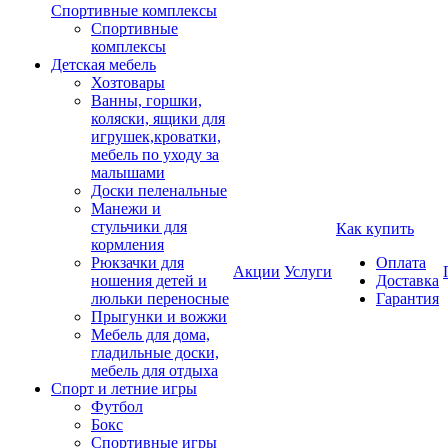
Спортивные комплексы
Спортивные
комплексы
Детская мебель
Хозтовары
Ванны, горшки,
коляски, ящики для
игрушек,кроватки,
мебель по уходу за
малышами
Доски пеленальные
Манежи и
стульчики для
Как купить
кормления
Рюкзачки для
Оплата
Акции
Услуги
ношения детей и
Доставка
люльки переносные
Гарантия
Прыгунки и вожжи
Мебель для дома,
гладильные доски,
мебель для отдыха
Спорт и летние игры
Футбол
Бокс
Спортивные игры