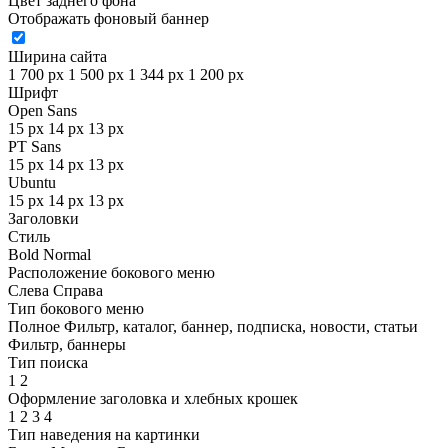
Цвет заднего фона
Отображать фоновый баннер
Ширина сайта
1 700 px
1 500 px
1 344 px
1 200 px
Шрифт
Open Sans
15 px
14 px
13 px
PT Sans
15 px
14 px
13 px
Ubuntu
15 px
14 px
13 px
Заголовки
Стиль
Bold
Normal
Расположение бокового меню
Слева
Справа
Тип бокового меню
Полное
Фильтр, каталог, баннер, подписка, новости, статьи
Фильтр, баннеры
Тип поиска
1
2
Оформление заголовка и хлебных крошек
1
2
3
4
Тип наведения на картинки