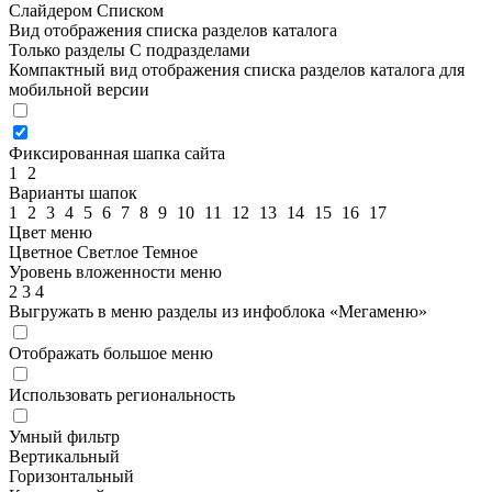
Слайдером
Списком
Вид отображения списка разделов каталога
Только разделы
С подразделами
Компактный вид отображения списка разделов каталога для
мобильной версии
Фиксированная шапка сайта
1
2
Варианты шапок
1
2
3
4
5
6
7
8
9
10
11
12
13
14
15
16
17
Цвет меню
Цветное
Светлое
Темное
Уровень вложенности меню
2
3
4
Выгружать в меню разделы из инфоблока «Мегаменю»
Отображать большое меню
Использовать региональность
Умный фильтр
Вертикальный
Горизонтальный