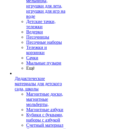
мельницы,
игрушки для лета,
игрушки для игр на
воде
Детские тачки,
тележки
Ведерки
Песочницы
Песочные наборы
Тележки и
корзинки
Сачки
Мыльные пузыри
Ещё
Дидактические
материалы для детского
сада, школы
Магнитные доски,
магнитные
мольберты,
Магнитные азбуки
Кубики с буквами,
наборы с азбукой
Счетный материал