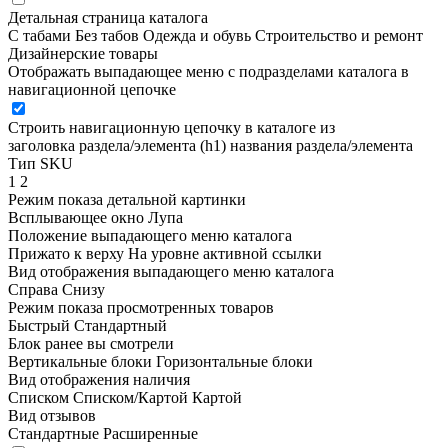
Детальная страница каталога
С табами
Без табов
Одежда и обувь
Строительство и ремонт
Дизайнерские товары
Отображать выпадающее меню с подразделами каталога в
навигационной цепочке
Строить навигационную цепочку в каталоге из
заголовка раздела/элемента (h1)
названия раздела/элемента
Тип SKU
1
2
Режим показа детальной картинки
Всплывающее окно
Лупа
Положение выпадающего меню каталога
Прижато к верху
На уровне активной ссылки
Вид отображения выпадающего меню каталога
Справа
Снизу
Режим показа просмотренных товаров
Быстрый
Стандартный
Блок ранее вы смотрели
Вертикальные блоки
Горизонтальные блоки
Вид отображения наличия
Списком
Списком/Картой
Картой
Вид отзывов
Стандартные
Расширенные