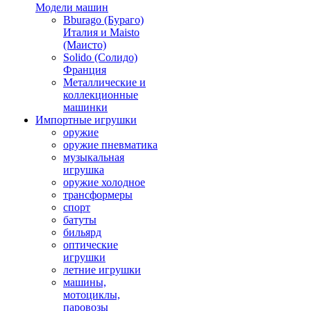
Модели машин
Bburago (Бураго)
Италия и Maisto
(Маисто)
Solido (Солидо)
Франция
Металлические и
коллекционные
машинки
Импортные игрушки
оружие
оружие пневматика
музыкальная
игрушка
оружие холодное
трансформеры
спорт
батуты
бильярд
оптические
игрушки
летние игрушки
машины,
мотоциклы,
паровозы