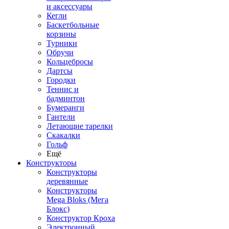
и аксессуары
Кегли
Баскетбольные
корзины
Турники
Обручи
Кольцебросы
Дартсы
Городки
Теннис и
бадминтон
Бумеранги
Гантели
Летающие тарелки
Скакалки
Гольф
Ещё
Конструкторы
Конструкторы
деревянные
Конструкторы
Mega Bloks (Мега
Блокс)
Конструктор Кроха
Электронный