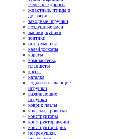
железные дороги
животные, птицы и
др. звери
заводные игрушки
воздушные змеи
змейки, кубики
зонтики
инструменты
калейдоскопы
кареты
компьютеры,
планшеты
кассы
каталка
лодки и плавающие
игрушки
развивающие
игрушки
коврик пазлы
коляски, кроватки
конструкторы
конструктор аусини
конструктор брик
погремушки,
неваляшки