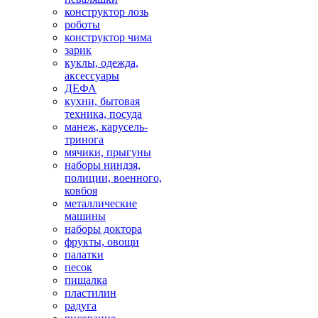
конструктор лозь
роботы
конструктор чима
зарик
куклы, одежда,
аксессуары
ДЕФА
кухни, бытовая
техника, посуда
манеж, карусель-
тринога
мячики, прыгуны
наборы ниндзя,
полиции, военного,
ковбоя
металлические
машины
наборы доктора
фрукты, овощи
палатки
песок
пищалка
пластилин
радуга