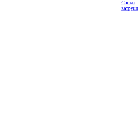
Санки
ватруш