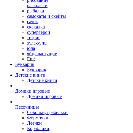
рисование,
раскраски
рыбалка
самокаты и скейты
сачок
скакалка
супергерои
тетрис
хула-хупы
юла
яйца растущие
Ещё
Букварик
Букварик
Детские книги
Детские книги
Домики игровые
Домики игровые
Песочницы
Совочки, грабельки
Формочки
Леечки
Кораблики,