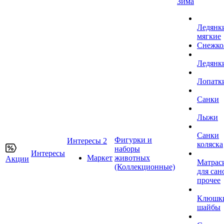
Зима
Ледянк
мягкие
Снежко
Ледянк
Лопатк
Санки
Лыжи
Санки
Фигурки и
Интересы 2
коляска
наборы
Интересы
Маркет
животных
Акции
Матрас
(Коллекционные)
для сан
прочее
Клюшк
шайбы