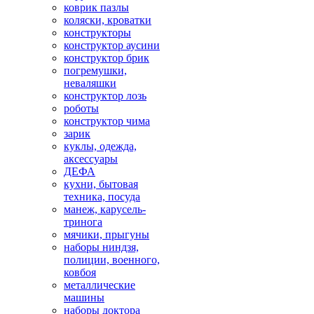
коврик пазлы
коляски, кроватки
конструкторы
конструктор аусини
конструктор брик
погремушки,
неваляшки
конструктор лозь
роботы
конструктор чима
зарик
куклы, одежда,
аксессуары
ДЕФА
кухни, бытовая
техника, посуда
манеж, карусель-
тринога
мячики, прыгуны
наборы ниндзя,
полиции, военного,
ковбоя
металлические
машины
наборы доктора