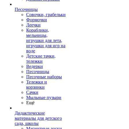
Песочницы
Совочки, грабельки
Формочки
Леечки
Кораблики,
мельницы,
игрушки для лета,
игрушки для игр на
воде
Детские тачки,
тележки
Ведерки
Песочницы
Песочные наборы
Тележки и
корзинки
Сачки
Мыльные пузыри
Ещё
Дидактические
материалы для детского
сада, школы
Магнитные доски,