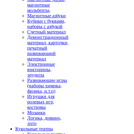
магнитные
мольберты,
Магнитные азбуки
Кубики с буквами,
наборы с азбукой
Счетный материал
Демонстрационный
материал, карточки,
печатный
развивающий
материал
Электронные
викторины,
эрудиты
Развивающие игры
(наборы химика,
физика, и.т.п)
Игрушки для
ролевых игр,
костюмы
Мозаики
Логика, домино,
лото
Кукольные театры