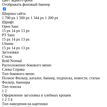
Цвет заднего фона
Отображать фоновый баннер
Ширина сайта
1 700 px
1 500 px
1 344 px
1 200 px
Шрифт
Open Sans
15 px
14 px
13 px
PT Sans
15 px
14 px
13 px
Ubuntu
15 px
14 px
13 px
Заголовки
Стиль
Bold
Normal
Расположение бокового меню
Слева
Справа
Тип бокового меню
Полное
Фильтр, каталог, баннер, подписка, новости, статьи
Фильтр, баннеры
Тип поиска
1
2
Оформление заголовка и хлебных крошек
1
2
3
4
Тип наведения на картинки