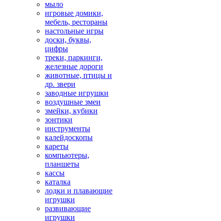
мыло
игровые домики,
мебель, рестораны
настольные игры
доски, буквы,
цифры
треки, паркинги,
железные дороги
животные, птицы и
др. звери
заводные игрушки
воздушные змеи
змейки, кубики
зонтики
инструменты
калейдоскопы
кареты
компьютеры,
планшеты
кассы
каталка
лодки и плавающие
игрушки
развивающие
игрушки