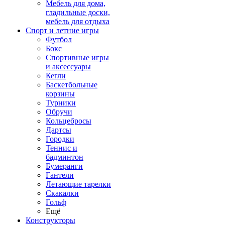
Мебель для дома,
гладильные доски,
мебель для отдыха
Спорт и летние игры
Футбол
Бокс
Спортивные игры
и аксессуары
Кегли
Баскетбольные
корзины
Турники
Обручи
Кольцебросы
Дартсы
Городки
Теннис и
бадминтон
Бумеранги
Гантели
Летающие тарелки
Скакалки
Гольф
Ещё
Конструкторы