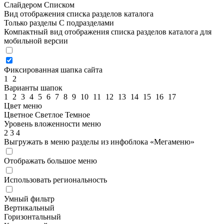
Слайдером
Списком
Вид отображения списка разделов каталога
Только разделы
С подразделами
Компактный вид отображения списка разделов каталога для
мобильной версии
Фиксированная шапка сайта
1
2
Варианты шапок
1
2
3
4
5
6
7
8
9
10
11
12
13
14
15
16
17
Цвет меню
Цветное
Светлое
Темное
Уровень вложенности меню
2
3
4
Выгружать в меню разделы из инфоблока «Мегаменю»
Отображать большое меню
Использовать региональность
Умный фильтр
Вертикальный
Горизонтальный