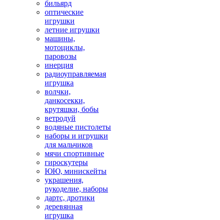
бильярд
оптические
игрушки
летние игрушки
машины,
мотоциклы,
паровозы
инерция
радиоуправляемая
игрушка
волчки,
данкосекки,
крутяшки, бобы
ветродуй
водяные пистолеты
наборы и игрушки
для мальчиков
мячи спортивные
гироскутеры
ЮЮ, минискейты
украшения,
рукоделие, наборы
дартс, дротики
деревянная
игрушка