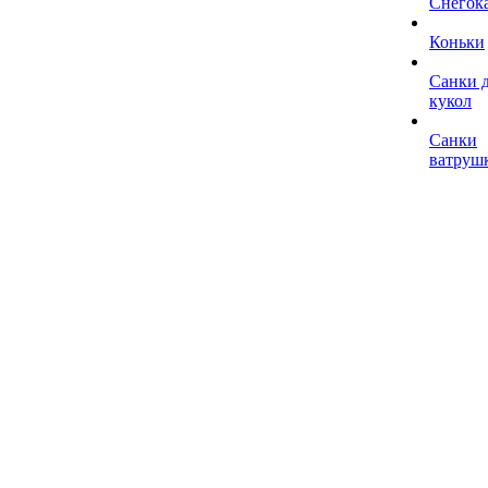
Снегок
Коньки
Санки 
кукол
Санки
ватруш