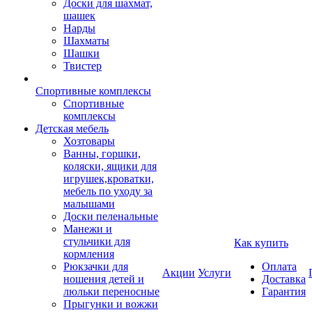
Доски для шахмат,
шашек
Нарды
Шахматы
Шашки
Твистер
Спортивные комплексы
Спортивные
комплексы
Детская мебель
Хозтовары
Ванны, горшки,
коляски, ящики для
игрушек,кроватки,
мебель по уходу за
малышами
Доски пеленальные
Манежи и
стульчики для
Как купить
кормления
Рюкзачки для
Оплата
Акции
Услуги
ношения детей и
Доставка
люльки переносные
Гарантия
Прыгунки и вожжи