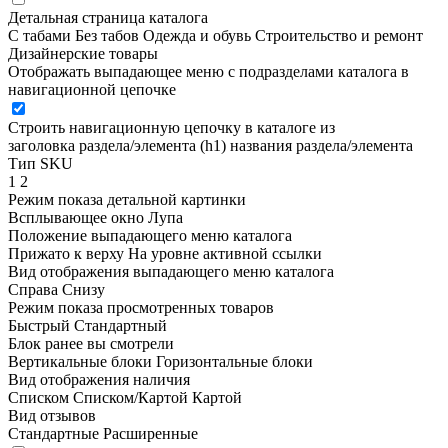
Детальная страница каталога
С табами
Без табов
Одежда и обувь
Строительство и ремонт
Дизайнерские товары
Отображать выпадающее меню с подразделами каталога в
навигационной цепочке
Строить навигационную цепочку в каталоге из
заголовка раздела/элемента (h1)
названия раздела/элемента
Тип SKU
1
2
Режим показа детальной картинки
Всплывающее окно
Лупа
Положение выпадающего меню каталога
Прижато к верху
На уровне активной ссылки
Вид отображения выпадающего меню каталога
Справа
Снизу
Режим показа просмотренных товаров
Быстрый
Стандартный
Блок ранее вы смотрели
Вертикальные блоки
Горизонтальные блоки
Вид отображения наличия
Списком
Списком/Картой
Картой
Вид отзывов
Стандартные
Расширенные