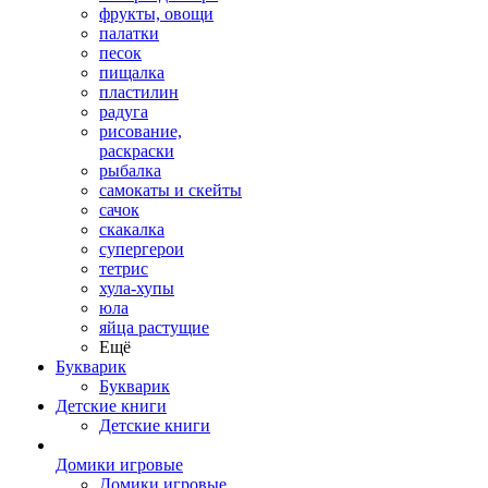
фрукты, овощи
палатки
песок
пищалка
пластилин
радуга
рисование,
раскраски
рыбалка
самокаты и скейты
сачок
скакалка
супергерои
тетрис
хула-хупы
юла
яйца растущие
Ещё
Букварик
Букварик
Детские книги
Детские книги
Домики игровые
Домики игровые