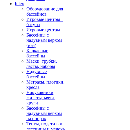
Intex
Оборудование для
бассейнов
Игровые центры -
батуты
Игровые центры
Бассейны с
надувным верхом
(изи)
Каркасные
бассейны
Маски, трубки,
ласты, наборы
Надувные
бассейны
Матрасы, плотики,
кресла
Нарукавники,
жилеты, мячи,
круги
Бассейны с
надувным верхом
на опорах
Тенты, подстилки,
лестницы и мелочь