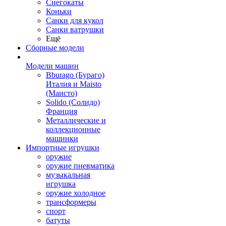
Снегокаты
Коньки
Санки для кукол
Санки ватрушки
Ещё
Сборные модели
Модели машин
Bburago (Бураго)
Италия и Maisto
(Маисто)
Solido (Солидо)
Франция
Металлические и
коллекционные
машинки
Импортные игрушки
оружие
оружие пневматика
музыкальная
игрушка
оружие холодное
трансформеры
спорт
батуты