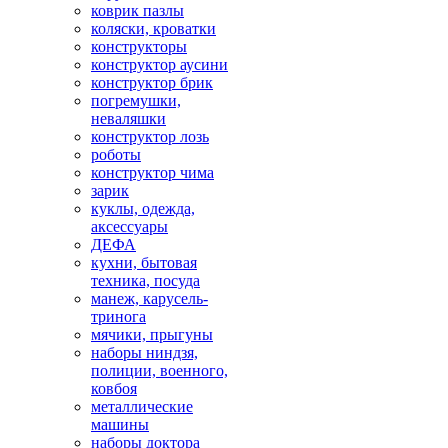
коврик пазлы
коляски, кроватки
конструкторы
конструктор аусини
конструктор брик
погремушки,
неваляшки
конструктор лозь
роботы
конструктор чима
зарик
куклы, одежда,
аксессуары
ДЕФА
кухни, бытовая
техника, посуда
манеж, карусель-
тринога
мячики, прыгуны
наборы ниндзя,
полиции, военного,
ковбоя
металлические
машины
наборы доктора