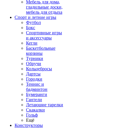
Мебель для дома,
гладильные доски,
мебель для отдыха
Спорт и летние игры
Футбол
Бокс
Спортивные игры
и аксессуары
Кегли
Баскетбольные
корзины
Турники
Обручи
Кольцебросы
Дартсы
Городки
Теннис и
бадминтон
Бумеранги
Гантели
Летающие тарелки
Скакалки
Гольф
Ещё
Конструкторы