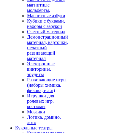
магнитные
мольберты,
Магнитные азбуки
Кубики с буквами,
наборы с азбукой
Счетный материал
Демонстрационный
материал, карточки,
печатный
развивающий
материал
Электронные
викторины,
эрудиты
Развивающие игры
(наборы химика,
физика, и.т.п)
Игрушки для
ролевых игр,
костюмы
Мозаики
Логика, домино,
лото
Кукольные театры