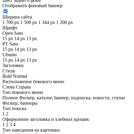
Цвет заднего фона
Отображать фоновый баннер
Ширина сайта
1 700 px
1 500 px
1 344 px
1 200 px
Шрифт
Open Sans
15 px
14 px
13 px
PT Sans
15 px
14 px
13 px
Ubuntu
15 px
14 px
13 px
Заголовки
Стиль
Bold
Normal
Расположение бокового меню
Слева
Справа
Тип бокового меню
Полное
Фильтр, каталог, баннер, подписка, новости, статьи
Фильтр, баннеры
Тип поиска
1
2
Оформление заголовка и хлебных крошек
1
2
3
4
Тип наведения на картинки