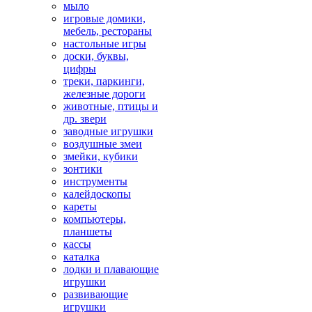
мыло
игровые домики,
мебель, рестораны
настольные игры
доски, буквы,
цифры
треки, паркинги,
железные дороги
животные, птицы и
др. звери
заводные игрушки
воздушные змеи
змейки, кубики
зонтики
инструменты
калейдоскопы
кареты
компьютеры,
планшеты
кассы
каталка
лодки и плавающие
игрушки
развивающие
игрушки