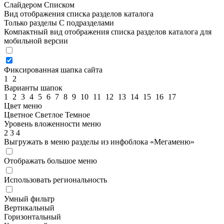
Слайдером
Списком
Вид отображения списка разделов каталога
Только разделы
С подразделами
Компактный вид отображения списка разделов каталога для
мобильной версии
Фиксированная шапка сайта
1
2
Варианты шапок
1
2
3
4
5
6
7
8
9
10
11
12
13
14
15
16
17
Цвет меню
Цветное
Светлое
Темное
Уровень вложенности меню
2
3
4
Выгружать в меню разделы из инфоблока «Мегаменю»
Отображать большое меню
Использовать региональность
Умный фильтр
Вертикальный
Горизонтальный