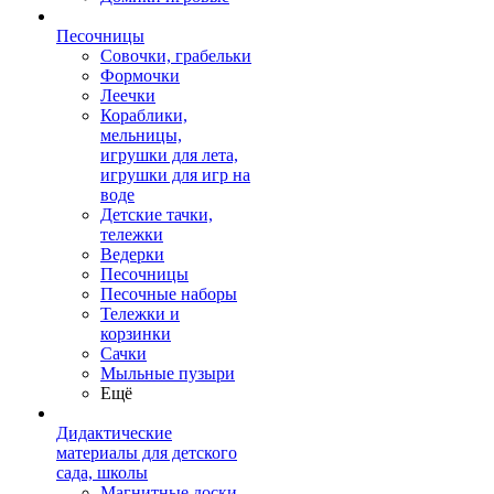
Песочницы
Совочки, грабельки
Формочки
Леечки
Кораблики,
мельницы,
игрушки для лета,
игрушки для игр на
воде
Детские тачки,
тележки
Ведерки
Песочницы
Песочные наборы
Тележки и
корзинки
Сачки
Мыльные пузыри
Ещё
Дидактические
материалы для детского
сада, школы
Магнитные доски,