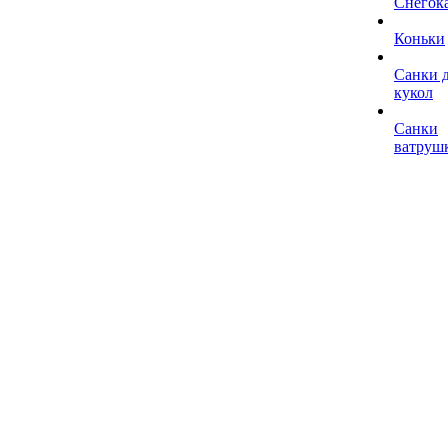
Снегок
Коньки
Санки 
кукол
Санки
ватруш