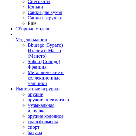
Снегокаты
Коньки
Санки для кукол
Санки ватрушки
Ещё
Сборные модели
Модели машин
Bburago (Бураго)
Италия и Maisto
(Маисто)
Solido (Солидо)
Франция
Металлические и
коллекционные
машинки
Импортные игрушки
оружие
оружие пневматика
музыкальная
игрушка
оружие холодное
трансформеры
спорт
батуты