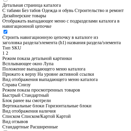
Детальная страница каталога
С табами
Без табов
Одежда и обувь
Строительство и ремонт
Дизайнерские товары
Отображать выпадающее меню с подразделами каталога в
навигационной цепочке
Строить навигационную цепочку в каталоге из
заголовка раздела/элемента (h1)
названия раздела/элемента
Тип SKU
1
2
Режим показа детальной картинки
Всплывающее окно
Лупа
Положение выпадающего меню каталога
Прижато к верху
На уровне активной ссылки
Вид отображения выпадающего меню каталога
Справа
Снизу
Режим показа просмотренных товаров
Быстрый
Стандартный
Блок ранее вы смотрели
Вертикальные блоки
Горизонтальные блоки
Вид отображения наличия
Списком
Списком/Картой
Картой
Вид отзывов
Стандартные
Расширенные