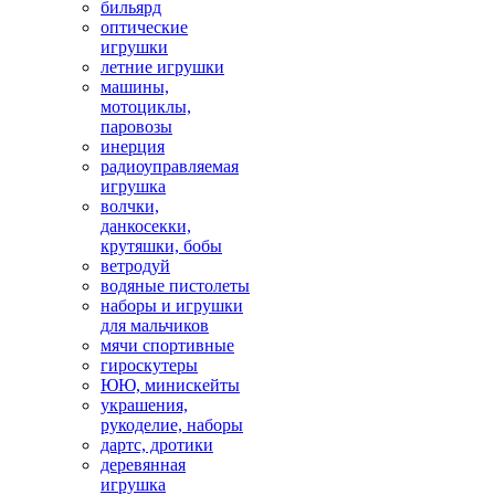
бильярд
оптические
игрушки
летние игрушки
машины,
мотоциклы,
паровозы
инерция
радиоуправляемая
игрушка
волчки,
данкосекки,
крутяшки, бобы
ветродуй
водяные пистолеты
наборы и игрушки
для мальчиков
мячи спортивные
гироскутеры
ЮЮ, минискейты
украшения,
рукоделие, наборы
дартс, дротики
деревянная
игрушка