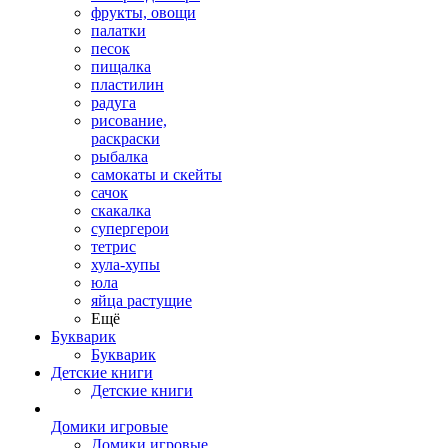
фрукты, овощи
палатки
песок
пищалка
пластилин
радуга
рисование,
раскраски
рыбалка
самокаты и скейты
сачок
скакалка
супергерои
тетрис
хула-хупы
юла
яйца растущие
Ещё
Букварик
Букварик
Детские книги
Детские книги
Домики игровые
Домики игровые