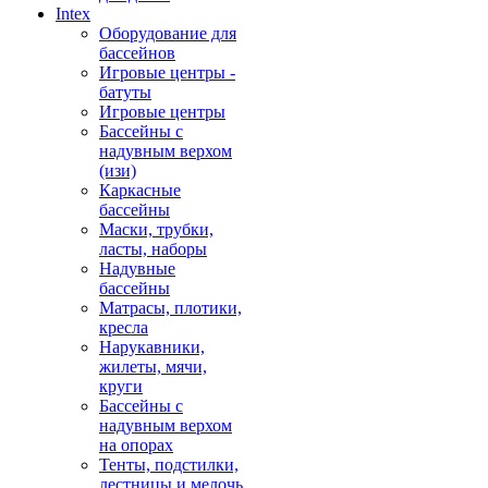
Intex
Оборудование для
бассейнов
Игровые центры -
батуты
Игровые центры
Бассейны с
надувным верхом
(изи)
Каркасные
бассейны
Маски, трубки,
ласты, наборы
Надувные
бассейны
Матрасы, плотики,
кресла
Нарукавники,
жилеты, мячи,
круги
Бассейны с
надувным верхом
на опорах
Тенты, подстилки,
лестницы и мелочь