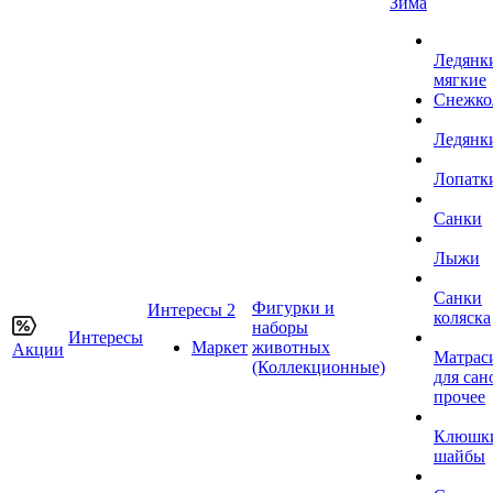
Зима
Ледянк
мягкие
Снежко
Ледянк
Лопатк
Санки
Лыжи
Санки
Фигурки и
Интересы 2
коляска
наборы
Интересы
Маркет
животных
Акции
Матрас
(Коллекционные)
для сан
прочее
Клюшк
шайбы