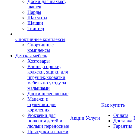
Доски для шахмат,
шашек
Нарды
Шахматы
Шашки
Твистер
Спортивные комплексы
Спортивные
комплексы
Детская мебель
Хозтовары
Ванны, горшки,
коляски, ящики для
игрушек,кроватки,
мебель по уходу за
малышами
Доски пеленальные
Манежи и
стульчики для
Как купить
кормления
Рюкзачки для
Оплата
Акции
Услуги
ношения детей и
Доставка
люльки переносные
Гарантия
Прыгунки и вожжи