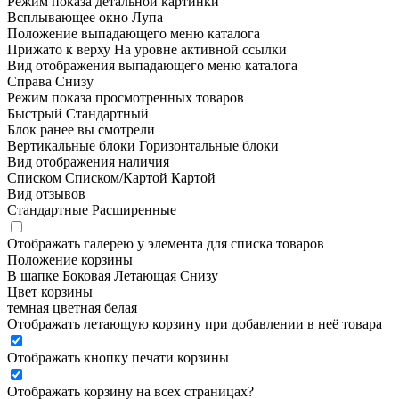
Режим показа детальной картинки
Всплывающее окно
Лупа
Положение выпадающего меню каталога
Прижато к верху
На уровне активной ссылки
Вид отображения выпадающего меню каталога
Справа
Снизу
Режим показа просмотренных товаров
Быстрый
Стандартный
Блок ранее вы смотрели
Вертикальные блоки
Горизонтальные блоки
Вид отображения наличия
Списком
Списком/Картой
Картой
Вид отзывов
Стандартные
Расширенные
Отображать галерею у элемента для списка товаров
Положение корзины
В шапке
Боковая
Летающая
Снизу
Цвет корзины
темная
цветная
белая
Отображать летающую корзину при добавлении в неё товара
Отображать кнопку печати корзины
Отображать корзину на всех страницах
?