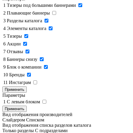
1
Тизеры под большими баннерами
2
Плавающие баннеры
3
Разделы каталога
4
Элементы каталога
5
Тизеры
6
Акции
7
Отзывы
8
Баннеры снизу
9
Блок о компании
10
Бренды
11
Инстаграм
Применить
Параметры
1
C левым блоком
Применить
Вид отображения производителей
Слайдером
Списком
Вид отображения списка разделов каталога
Только разделы
С подразделами