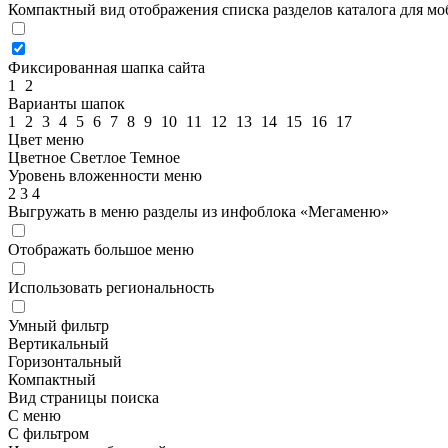
Компактный вид отображения списка разделов каталога для м
Фиксированная шапка сайта
1
2
Варианты шапок
1
2
3
4
5
6
7
8
9
10
11
12
13
14
15
16
17
Цвет меню
Цветное
Светлое
Темное
Уровень вложенности меню
2
3
4
Выгружать в меню разделы из инфоблока «Мегаменю»
Отображать большое меню
Использовать региональность
Умный фильтр
Вертикальный
Горизонтальный
Компактный
Вид страницы поиска
С меню
С фильтром