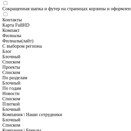
Сокращенная шапка и футер на страницах корзины и оформлени
Контакты
Карта FullHD
Компакт
Филиалы
Филиалы(лайт)
С выбором региона
Блог
Блочный
Списком
Проекты
Списком
По разделам
Блочный
По годам
Новости
Списком
Плиткой
Блочный
Компания \ Наши сотрудники
Блочный
Списком
Компания \ Бренды