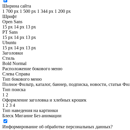
Ширина сайта
1 700 px
1 500 px
1 344 px
1 200 px
Шрифт
Open Sans
15 px
14 px
13 px
PT Sans
15 px
14 px
13 px
Ubuntu
15 px
14 px
13 px
Заголовки
Стиль
Bold
Normal
Расположение бокового меню
Слева
Справа
Тип бокового меню
Полное
Фильтр, каталог, баннер, подписка, новости, статьи
Фил
Тип поиска
1
2
Оформление заголовка и хлебных крошек
1
2
3
4
Тип наведения на картинки
Блеск
Мигание
Без анимации
Информирование об обработке персональных данных
?