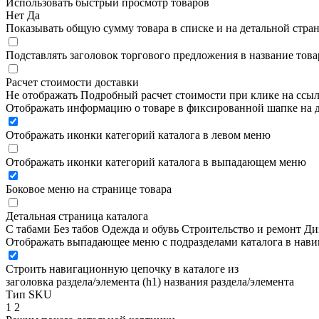
Использовать быстрый просмотр товаров
Нет
Да
Показывать общую сумму товара в списке и на детальной стра
Подставлять заголовок торгового предложения в название това
Расчет стоимости доставки
Не отображать
Подробный расчет стоимости при клике на ссы
Отображать информацию о товаре в фиксированной шапке на д
Отображать иконки категорий каталога в левом меню
Отображать иконки категорий каталога в выпадающем меню
Боковое меню на странице товара
Детальная страница каталога
С табами
Без табов
Одежда и обувь
Строительство и ремонт
Ди
Отображать выпадающее меню с подразделами каталога в нав
Строить навигационную цепочку в каталоге из
заголовка раздела/элемента (h1)
названия раздела/элемента
Тип SKU
1
2