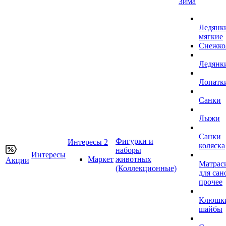
Зима
Ледянк
мягкие
Снежко
Ледянк
Лопатк
Санки
Лыжи
Санки
Фигурки и
Интересы 2
коляска
наборы
Интересы
Маркет
животных
Акции
Матрас
(Коллекционные)
для сан
прочее
Клюшк
шайбы