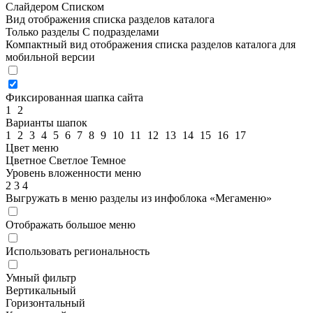
Слайдером
Списком
Вид отображения списка разделов каталога
Только разделы
С подразделами
Компактный вид отображения списка разделов каталога для
мобильной версии
Фиксированная шапка сайта
1
2
Варианты шапок
1
2
3
4
5
6
7
8
9
10
11
12
13
14
15
16
17
Цвет меню
Цветное
Светлое
Темное
Уровень вложенности меню
2
3
4
Выгружать в меню разделы из инфоблока «Мегаменю»
Отображать большое меню
Использовать региональность
Умный фильтр
Вертикальный
Горизонтальный