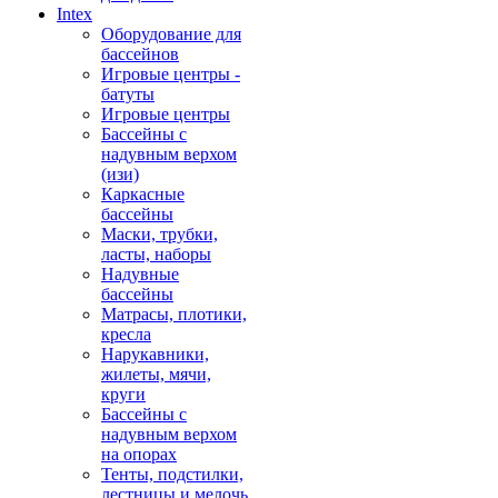
Intex
Оборудование для
бассейнов
Игровые центры -
батуты
Игровые центры
Бассейны с
надувным верхом
(изи)
Каркасные
бассейны
Маски, трубки,
ласты, наборы
Надувные
бассейны
Матрасы, плотики,
кресла
Нарукавники,
жилеты, мячи,
круги
Бассейны с
надувным верхом
на опорах
Тенты, подстилки,
лестницы и мелочь