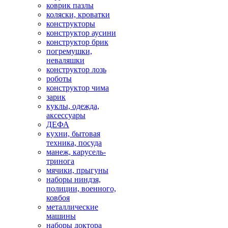
коврик пазлы
коляски, кроватки
конструкторы
конструктор аусини
конструктор брик
погремушки,
неваляшки
конструктор лозь
роботы
конструктор чима
зарик
куклы, одежда,
аксессуары
ДЕФА
кухни, бытовая
техника, посуда
манеж, карусель-
тринога
мячики, прыгуны
наборы ниндзя,
полиции, военного,
ковбоя
металлические
машины
наборы доктора