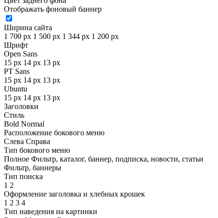
Цвет заднего фона
Отображать фоновый баннер
Ширина сайта
1 700 px
1 500 px
1 344 px
1 200 px
Шрифт
Open Sans
15 px
14 px
13 px
PT Sans
15 px
14 px
13 px
Ubuntu
15 px
14 px
13 px
Заголовки
Стиль
Bold
Normal
Расположение бокового меню
Слева
Справа
Тип бокового меню
Полное
Фильтр, каталог, баннер, подписка, новости, статьи
Фильтр, баннеры
Тип поиска
1
2
Оформление заголовка и хлебных крошек
1
2
3
4
Тип наведения на картинки