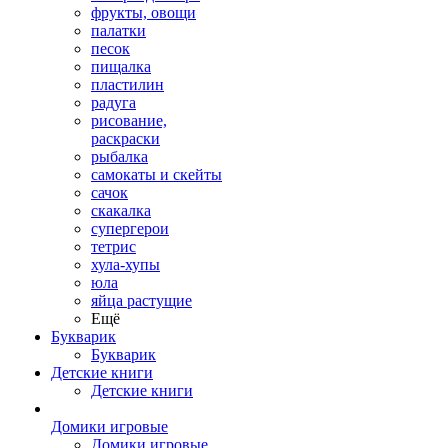
фрукты, овощи
палатки
песок
пищалка
пластилин
радуга
рисование,
раскраски
рыбалка
самокаты и скейты
сачок
скакалка
супергерои
тетрис
хула-хупы
юла
яйца растущие
Ещё
Букварик
Букварик
Детские книги
Детские книги
Домики игровые
Домики игровые