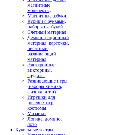
магнитные
мольберты,
Магнитные азбуки
Кубики с буквами,
наборы с азбукой
Счетный материал
Демонстрационный
материал, карточки,
печатный
развивающий
материал
Электронные
викторины,
эрудиты
Развивающие игры
(наборы химика,
физика, и.т.п)
Игрушки для
ролевых игр,
костюмы
Мозаики
Логика, домино,
лото
Кукольные театры