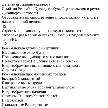
Детальная страница каталога
С табами
Без табов
Одежда и обувь
Строительство и ремонт
Дизайнерские товары
Отображать выпадающее меню с подразделами каталога в
навигационной цепочке
Строить навигационную цепочку в каталоге из
заголовка раздела/элемента (h1)
названия раздела/элемента
Тип SKU
1
2
Режим показа детальной картинки
Всплывающее окно
Лупа
Положение выпадающего меню каталога
Прижато к верху
На уровне активной ссылки
Вид отображения выпадающего меню каталога
Справа
Снизу
Режим показа просмотренных товаров
Быстрый
Стандартный
Блок ранее вы смотрели
Вертикальные блоки
Горизонтальные блоки
Вид отображения наличия
Списком
Списком/Картой
Картой
Вид отзывов
Стандартные
Расширенные