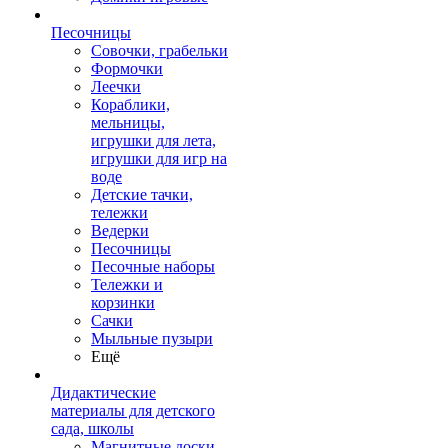
Песочницы
Совочки, грабельки
Формочки
Леечки
Кораблики,
мельницы,
игрушки для лета,
игрушки для игр на
воде
Детские тачки,
тележки
Ведерки
Песочницы
Песочные наборы
Тележки и
корзинки
Сачки
Мыльные пузыри
Ещё
Дидактические
материалы для детского
сада, школы
Магнитные доски,