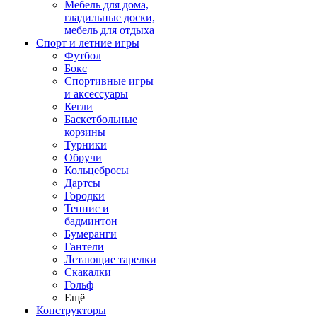
Мебель для дома,
гладильные доски,
мебель для отдыха
Спорт и летние игры
Футбол
Бокс
Спортивные игры
и аксессуары
Кегли
Баскетбольные
корзины
Турники
Обручи
Кольцебросы
Дартсы
Городки
Теннис и
бадминтон
Бумеранги
Гантели
Летающие тарелки
Скакалки
Гольф
Ещё
Конструкторы