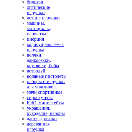
бильярд
оптические
игрушки
летние игрушки
машины,
мотоциклы,
паровозы
инерция
радиоуправляемая
игрушка
волчки,
данкосекки,
крутяшки, бобы
ветродуй
водяные пистолеты
наборы и игрушки
для мальчиков
мячи спортивные
гироскутеры
ЮЮ, минискейты
украшения,
рукоделие, наборы
дартс, дротики
деревянная
игрушка