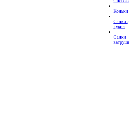
Снегок
Коньки
Санки 
кукол
Санки
ватруш