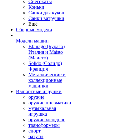
Снегокаты
Коньки
Санки для кукол
Санки ватрушки
Ещё
Сборные модели
Модели машин
Bburago (Бураго)
Италия и Maisto
(Маисто)
Solido (Солидо)
Франция
Металлические и
коллекционные
машинки
Импортные игрушки
оружие
оружие пневматика
музыкальная
игрушка
оружие холодное
трансформеры
спорт
батуты