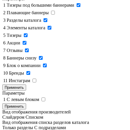
1
Тизеры под большими баннерами
2
Плавающие баннеры
3
Разделы каталога
4
Элементы каталога
5
Тизеры
6
Акции
7
Отзывы
8
Баннеры снизу
9
Блок о компании
10
Бренды
11
Инстаграм
Применить
Параметры
1
C левым блоком
Применить
Вид отображения производителей
Слайдером
Списком
Вид отображения списка разделов каталога
Только разделы
С подразделами