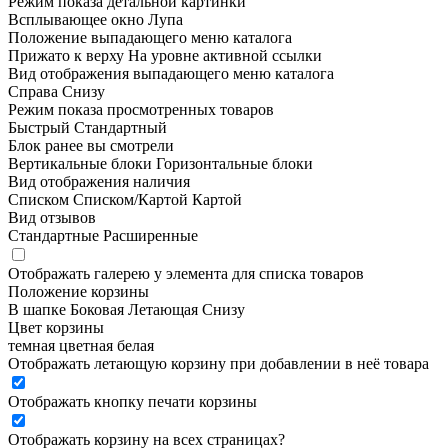
Режим показа детальной картинки
Всплывающее окно
Лупа
Положение выпадающего меню каталога
Прижато к верху
На уровне активной ссылки
Вид отображения выпадающего меню каталога
Справа
Снизу
Режим показа просмотренных товаров
Быстрый
Стандартный
Блок ранее вы смотрели
Вертикальные блоки
Горизонтальные блоки
Вид отображения наличия
Списком
Списком/Картой
Картой
Вид отзывов
Стандартные
Расширенные
Отображать галерею у элемента для списка товаров
Положение корзины
В шапке
Боковая
Летающая
Снизу
Цвет корзины
темная
цветная
белая
Отображать летающую корзину при добавлении в неё товара
Отображать кнопку печати корзины
Отображать корзину на всех страницах
?