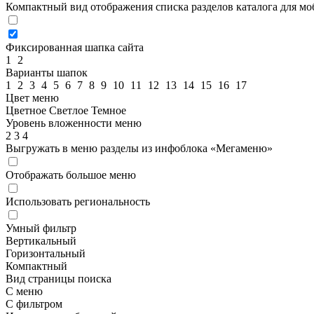
Компактный вид отображения списка разделов каталога для м
Фиксированная шапка сайта
1
2
Варианты шапок
1
2
3
4
5
6
7
8
9
10
11
12
13
14
15
16
17
Цвет меню
Цветное
Светлое
Темное
Уровень вложенности меню
2
3
4
Выгружать в меню разделы из инфоблока «Мегаменю»
Отображать большое меню
Использовать региональность
Умный фильтр
Вертикальный
Горизонтальный
Компактный
Вид страницы поиска
С меню
С фильтром