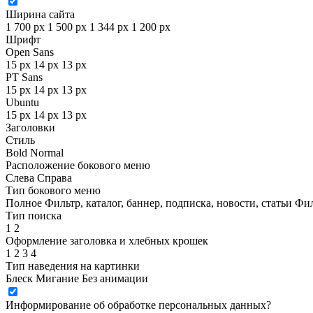
Ширина сайта
1 700 px
1 500 px
1 344 px
1 200 px
Шрифт
Open Sans
15 px
14 px
13 px
PT Sans
15 px
14 px
13 px
Ubuntu
15 px
14 px
13 px
Заголовки
Стиль
Bold
Normal
Расположение бокового меню
Слева
Справа
Тип бокового меню
Полное
Фильтр, каталог, баннер, подписка, новости, статьи
Фил
Тип поиска
1
2
Оформление заголовка и хлебных крошек
1
2
3
4
Тип наведения на картинки
Блеск
Мигание
Без анимации
Информирование об обработке персональных данных
?