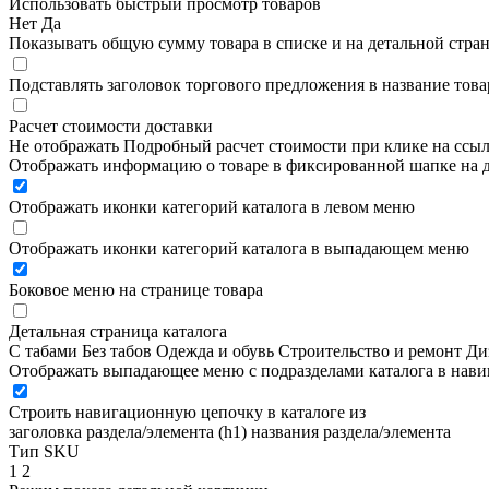
Использовать быстрый просмотр товаров
Нет
Да
Показывать общую сумму товара в списке и на детальной стра
Подставлять заголовок торгового предложения в название това
Расчет стоимости доставки
Не отображать
Подробный расчет стоимости при клике на ссы
Отображать информацию о товаре в фиксированной шапке на д
Отображать иконки категорий каталога в левом меню
Отображать иконки категорий каталога в выпадающем меню
Боковое меню на странице товара
Детальная страница каталога
С табами
Без табов
Одежда и обувь
Строительство и ремонт
Ди
Отображать выпадающее меню с подразделами каталога в нав
Строить навигационную цепочку в каталоге из
заголовка раздела/элемента (h1)
названия раздела/элемента
Тип SKU
1
2