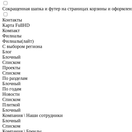
Сокращенная шапка и футер на страницах корзины и оформлени
Контакты
Карта FullHD
Компакт
Филиалы
Филиалы(лайт)
С выбором региона
Блог
Блочный
Списком
Проекты
Списком
По разделам
Блочный
По годам
Новости
Списком
Плиткой
Блочный
Компания \ Наши сотрудники
Блочный
Списком
Компания \ Бренды