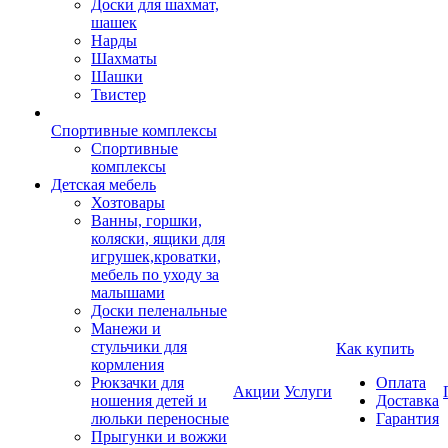
Доски для шахмат,
шашек
Нарды
Шахматы
Шашки
Твистер
Спортивные комплексы
Спортивные
комплексы
Детская мебель
Хозтовары
Ванны, горшки,
коляски, ящики для
игрушек,кроватки,
мебель по уходу за
малышами
Доски пеленальные
Манежи и
стульчики для
Как купить
кормления
Рюкзачки для
Оплата
Акции
Услуги
ношения детей и
Доставка
люльки переносные
Гарантия
Прыгунки и вожжи