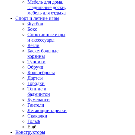
Мебель для дома,
гладильные доски,
мебель для отдыха
Спорт и летние игры
Футбол
Бокс
Спортивные игры
и аксессуары
Кегли
Баскетбольные
корзины
Турники
Обручи
Кольцебросы
Дартсы
Городки
Теннис и
бадминтон
Бумеранги
Гантели
Летающие тарелки
Скакалки
Гольф
Ещё
Конструкторы