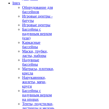
Intex
Оборудование для
бассейнов
Игровые центры -
батуты
Игровые центры
Бассейны с
надувным верхом
(изи)
Каркасные
бассейны
Маски, трубки,
ласты, наборы
Надувные
бассейны
Матрасы, плотики,
кресла
Нарукавники,
жилеты, мячи,
круги
Бассейны с
надувным верхом
на опорах
Тенты, подстилки,
лестницы и мелочь