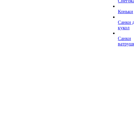
Снегок
Коньки
Санки 
кукол
Санки
ватруш