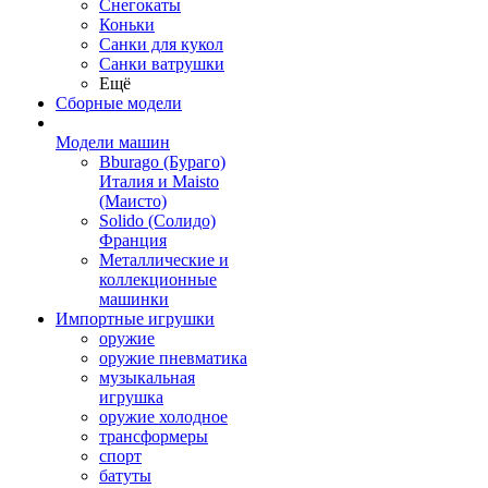
Снегокаты
Коньки
Санки для кукол
Санки ватрушки
Ещё
Сборные модели
Модели машин
Bburago (Бураго)
Италия и Maisto
(Маисто)
Solido (Солидо)
Франция
Металлические и
коллекционные
машинки
Импортные игрушки
оружие
оружие пневматика
музыкальная
игрушка
оружие холодное
трансформеры
спорт
батуты