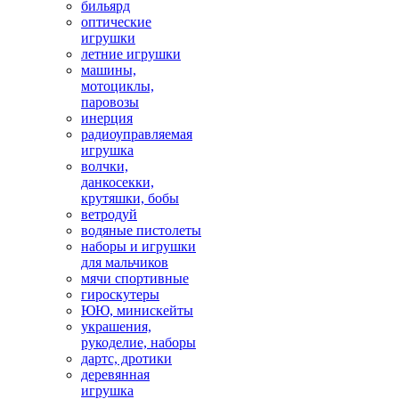
бильярд
оптические
игрушки
летние игрушки
машины,
мотоциклы,
паровозы
инерция
радиоуправляемая
игрушка
волчки,
данкосекки,
крутяшки, бобы
ветродуй
водяные пистолеты
наборы и игрушки
для мальчиков
мячи спортивные
гироскутеры
ЮЮ, минискейты
украшения,
рукоделие, наборы
дартс, дротики
деревянная
игрушка