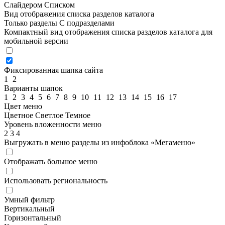
Слайдером
Списком
Вид отображения списка разделов каталога
Только разделы
С подразделами
Компактный вид отображения списка разделов каталога для
мобильной версии
Фиксированная шапка сайта
1
2
Варианты шапок
1
2
3
4
5
6
7
8
9
10
11
12
13
14
15
16
17
Цвет меню
Цветное
Светлое
Темное
Уровень вложенности меню
2
3
4
Выгружать в меню разделы из инфоблока «Мегаменю»
Отображать большое меню
Использовать региональность
Умный фильтр
Вертикальный
Горизонтальный