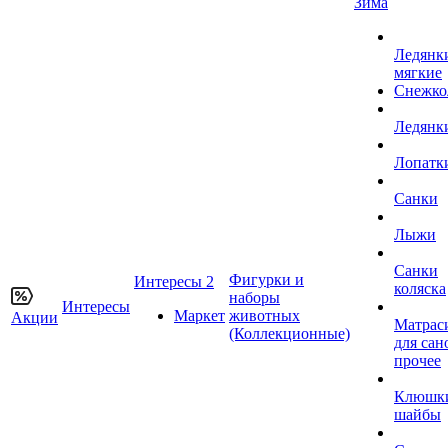
Зима
Ледянк
мягкие
Снежко
Ледянк
Лопатк
Санки
Лыжи
Санки
Фигурки и
Интересы 2
коляска
наборы
Интересы
Маркет
животных
Акции
Матрас
(Коллекционные)
для сан
прочее
Клюшк
шайбы