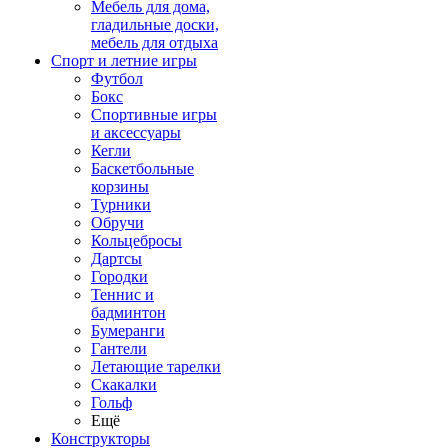
Мебель для дома,
гладильные доски,
мебель для отдыха
Спорт и летние игры
Футбол
Бокс
Спортивные игры
и аксессуары
Кегли
Баскетбольные
корзины
Турники
Обручи
Кольцебросы
Дартсы
Городки
Теннис и
бадминтон
Бумеранги
Гантели
Летающие тарелки
Скакалки
Гольф
Ещё
Конструкторы