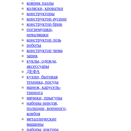
коврик пазлы
коляски, кроватки
конструкторы
конструктор аусини
конструктор брик
погремушки,
неваляшки
конструктор лозь
роботы
конструктор чима
зарик
куклы, одежда,
аксессуары
ДЕФА
кухни, бытовая
техника, посуда
манеж, карусель-
тринога
мячики, прыгуны
наборы ниндзя,
полиции, военного,
ковбоя
металлические
машины
наборы доктора