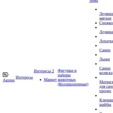
Зима
Ледянк
мягкие
Снежко
Ледянк
Лопатк
Санки
Лыжи
Санки
Фигурки и
Интересы 2
коляска
наборы
Интересы
Маркет
животных
Акции
Матрас
(Коллекционные)
для сан
прочее
Клюшк
шайбы