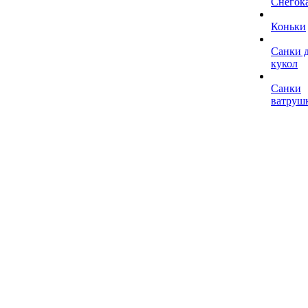
Снегок
Коньки
Санки 
кукол
Санки
ватруш