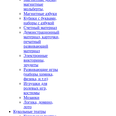
магнитные
мольберты,
Магнитные азбуки
Кубики с буквами,
наборы с азбукой
Счетный материал
Демонстрационный
материал, карточки,
печатный
развивающий
материал
Электронные
викторины,
эрудиты
Развивающие игры
(наборы химика,
физика, и.т.п)
Игрушки для
ролевых игр,
костюмы
Мозаики
Логика, домино,
лото
Кукольные театры