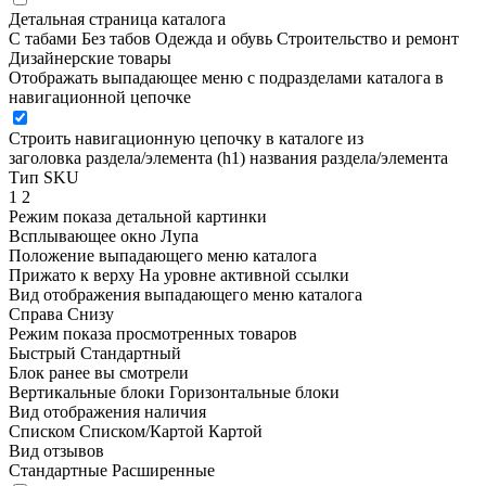
Детальная страница каталога
С табами
Без табов
Одежда и обувь
Строительство и ремонт
Дизайнерские товары
Отображать выпадающее меню с подразделами каталога в
навигационной цепочке
Строить навигационную цепочку в каталоге из
заголовка раздела/элемента (h1)
названия раздела/элемента
Тип SKU
1
2
Режим показа детальной картинки
Всплывающее окно
Лупа
Положение выпадающего меню каталога
Прижато к верху
На уровне активной ссылки
Вид отображения выпадающего меню каталога
Справа
Снизу
Режим показа просмотренных товаров
Быстрый
Стандартный
Блок ранее вы смотрели
Вертикальные блоки
Горизонтальные блоки
Вид отображения наличия
Списком
Списком/Картой
Картой
Вид отзывов
Стандартные
Расширенные