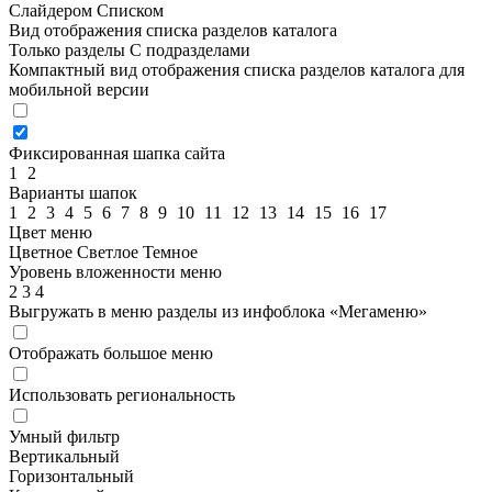
Слайдером
Списком
Вид отображения списка разделов каталога
Только разделы
С подразделами
Компактный вид отображения списка разделов каталога для
мобильной версии
Фиксированная шапка сайта
1
2
Варианты шапок
1
2
3
4
5
6
7
8
9
10
11
12
13
14
15
16
17
Цвет меню
Цветное
Светлое
Темное
Уровень вложенности меню
2
3
4
Выгружать в меню разделы из инфоблока «Мегаменю»
Отображать большое меню
Использовать региональность
Умный фильтр
Вертикальный
Горизонтальный