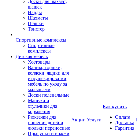
Доски для шахмат,
шашек
Нарды
Шахматы
Шашки
Твистер
Спортивные комплексы
Спортивные
комплексы
Детская мебель
Хозтовары
Ванны, горшки,
коляски, ящики для
игрушек,кроватки,
мебель по уходу за
малышами
Доски пеленальные
Манежи и
стульчики для
Как купить
кормления
Рюкзачки для
Оплата
Акции
Услуги
ношения детей и
Доставка
люльки переносные
Гарантия
Прыгунки и вожжи