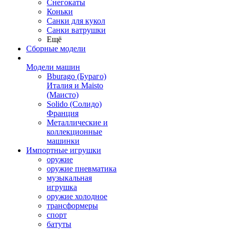
Снегокаты
Коньки
Санки для кукол
Санки ватрушки
Ещё
Сборные модели
Модели машин
Bburago (Бураго)
Италия и Maisto
(Маисто)
Solido (Солидо)
Франция
Металлические и
коллекционные
машинки
Импортные игрушки
оружие
оружие пневматика
музыкальная
игрушка
оружие холодное
трансформеры
спорт
батуты