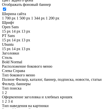
Цвет заднего фона
Отображать фоновый баннер
Ширина сайта
1 700 px
1 500 px
1 344 px
1 200 px
Шрифт
Open Sans
15 px
14 px
13 px
PT Sans
15 px
14 px
13 px
Ubuntu
15 px
14 px
13 px
Заголовки
Стиль
Bold
Normal
Расположение бокового меню
Слева
Справа
Тип бокового меню
Полное
Фильтр, каталог, баннер, подписка, новости, статьи
Фильтр, баннеры
Тип поиска
1
2
Оформление заголовка и хлебных крошек
1
2
3
4
Тип наведения на картинки