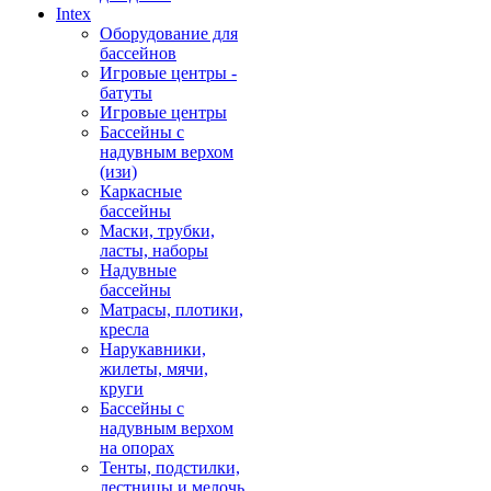
Intex
Оборудование для
бассейнов
Игровые центры -
батуты
Игровые центры
Бассейны с
надувным верхом
(изи)
Каркасные
бассейны
Маски, трубки,
ласты, наборы
Надувные
бассейны
Матрасы, плотики,
кресла
Нарукавники,
жилеты, мячи,
круги
Бассейны с
надувным верхом
на опорах
Тенты, подстилки,
лестницы и мелочь