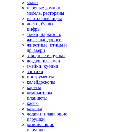
мыло
игровые домики,
мебель, рестораны
настольные игры
доски, буквы,
цифры
треки, паркинги,
железные дороги
животные, птицы и
др. звери
заводные игрушки
воздушные змеи
змейки, кубики
зонтики
инструменты
калейдоскопы
кареты
компьютеры,
планшеты
кассы
каталка
лодки и плавающие
игрушки
развивающие
игрушки