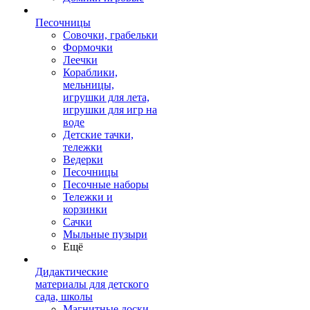
Песочницы
Совочки, грабельки
Формочки
Леечки
Кораблики,
мельницы,
игрушки для лета,
игрушки для игр на
воде
Детские тачки,
тележки
Ведерки
Песочницы
Песочные наборы
Тележки и
корзинки
Сачки
Мыльные пузыри
Ещё
Дидактические
материалы для детского
сада, школы
Магнитные доски,