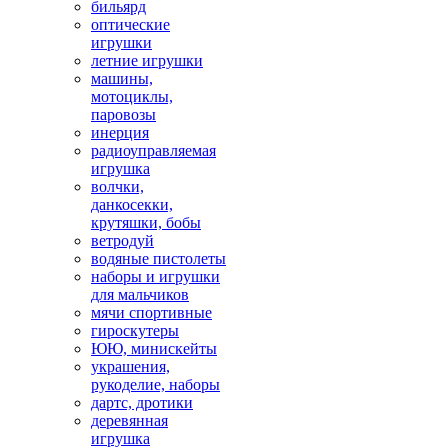
бильярд
оптические
игрушки
летние игрушки
машины,
мотоциклы,
паровозы
инерция
радиоуправляемая
игрушка
волчки,
данкосекки,
крутяшки, бобы
ветродуй
водяные пистолеты
наборы и игрушки
для мальчиков
мячи спортивные
гироскутеры
ЮЮ, минискейты
украшения,
рукоделие, наборы
дартс, дротики
деревянная
игрушка