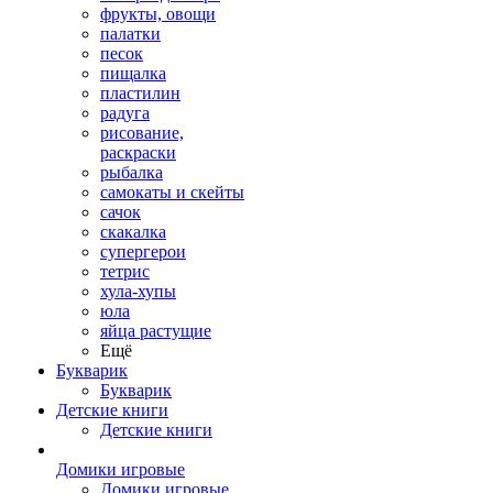
фрукты, овощи
палатки
песок
пищалка
пластилин
радуга
рисование,
раскраски
рыбалка
самокаты и скейты
сачок
скакалка
супергерои
тетрис
хула-хупы
юла
яйца растущие
Ещё
Букварик
Букварик
Детские книги
Детские книги
Домики игровые
Домики игровые