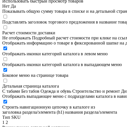
Использовать быстрый просмотр товаров
Нет
Да
Показывать общую сумму товара в списке и на детальной стра
Подставлять заголовок торгового предложения в название това
Расчет стоимости доставки
Не отображать
Подробный расчет стоимости при клике на ссы
Отображать информацию о товаре в фиксированной шапке на д
Отображать иконки категорий каталога в левом меню
Отображать иконки категорий каталога в выпадающем меню
Боковое меню на странице товара
Детальная страница каталога
С табами
Без табов
Одежда и обувь
Строительство и ремонт
Ди
Отображать выпадающее меню с подразделами каталога в нав
Строить навигационную цепочку в каталоге из
заголовка раздела/элемента (h1)
названия раздела/элемента
Тип SKU
1
2