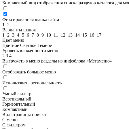
Компактный вид отображения списка разделов каталога для м
Фиксированная шапка сайта
1
2
Варианты шапок
1
2
3
4
5
6
7
8
9
10
11
12
13
14
15
16
17
Цвет меню
Цветное
Светлое
Темное
Уровень вложенности меню
2
3
4
Выгружать в меню разделы из инфоблока «Мегаменю»
Отображать большое меню
Использовать региональность
Умный фильтр
Вертикальный
Горизонтальный
Компактный
Вид страницы поиска
С меню
С фильтром