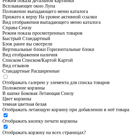
Режим показа детальной картинки
Всплывающее окно
Лупа
Положение выпадающего меню каталога
Прижато к верху
На уровне активной ссылки
Вид отображения выпадающего меню каталога
Справа
Снизу
Режим показа просмотренных товаров
Быстрый
Стандартный
Блок ранее вы смотрели
Вертикальные блоки
Горизонтальные блоки
Вид отображения наличия
Списком
Списком/Картой
Картой
Вид отзывов
Стандартные
Расширенные
Отображать галерею у элемента для списка товаров
Положение корзины
В шапке
Боковая
Летающая
Снизу
Цвет корзины
темная
цветная
белая
Отображать летающую корзину при добавлении в неё товара
Отображать кнопку печати корзины
Отображать корзину на всех страницах
?