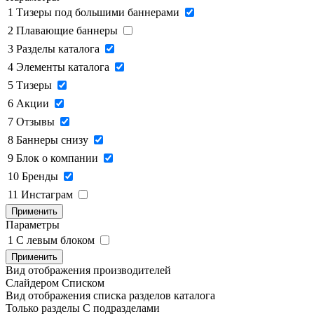
1
Тизеры под большими баннерами
2
Плавающие баннеры
3
Разделы каталога
4
Элементы каталога
5
Тизеры
6
Акции
7
Отзывы
8
Баннеры снизу
9
Блок о компании
10
Бренды
11
Инстаграм
Применить
Параметры
1
C левым блоком
Применить
Вид отображения производителей
Слайдером
Списком
Вид отображения списка разделов каталога
Только разделы
С подразделами