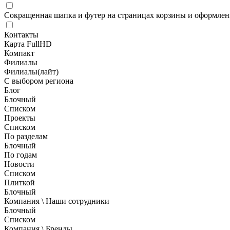
Сокращенная шапка и футер на страницах корзины и оформлени
Контакты
Карта FullHD
Компакт
Филиалы
Филиалы(лайт)
С выбором региона
Блог
Блочный
Списком
Проекты
Списком
По разделам
Блочный
По годам
Новости
Списком
Плиткой
Блочный
Компания \ Наши сотрудники
Блочный
Списком
Компания \ Бренды