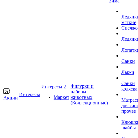
Зима
Ледянк
мягкие
Снежко
Ледянк
Лопатк
Санки
Лыжи
Санки
Фигурки и
Интересы 2
коляска
наборы
Интересы
Маркет
животных
Акции
Матрас
(Коллекционные)
для сан
прочее
Клюшк
шайбы