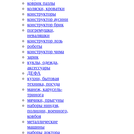
коврик пазлы
коляски, кроватки
конструкторы
конструктор аусини
конструктор брик
погремушки,
неваляшки
конструктор лозь
роботы
конструктор чима
зарик
куклы, одежда,
аксессуары
ДЕФА
кухни, бытовая
техника, посуда
манеж, карусель-
тринога
мячики, прыгуны
наборы ниндзя,
полиции, военного,
ковбоя
металлические
машины
наборы доктора