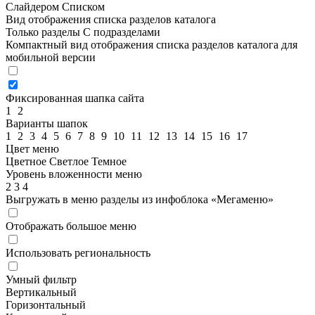
Слайдером
Списком
Вид отображения списка разделов каталога
Только разделы
С подразделами
Компактный вид отображения списка разделов каталога для
мобильной версии
Фиксированная шапка сайта
1
2
Варианты шапок
1
2
3
4
5
6
7
8
9
10
11
12
13
14
15
16
17
Цвет меню
Цветное
Светлое
Темное
Уровень вложенности меню
2
3
4
Выгружать в меню разделы из инфоблока «Мегаменю»
Отображать большое меню
Использовать региональность
Умный фильтр
Вертикальный
Горизонтальный