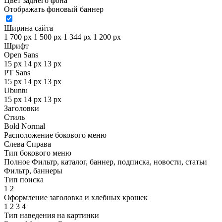
Цвет заднего фона
Отображать фоновый баннер
Ширина сайта
1 700 px
1 500 px
1 344 px
1 200 px
Шрифт
Open Sans
15 px
14 px
13 px
PT Sans
15 px
14 px
13 px
Ubuntu
15 px
14 px
13 px
Заголовки
Стиль
Bold
Normal
Расположение бокового меню
Слева
Справа
Тип бокового меню
Полное
Фильтр, каталог, баннер, подписка, новости, статьи
Фильтр, баннеры
Тип поиска
1
2
Оформление заголовка и хлебных крошек
1
2
3
4
Тип наведения на картинки