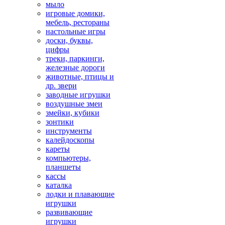
мыло
игровые домики,
мебель, рестораны
настольные игры
доски, буквы,
цифры
треки, паркинги,
железные дороги
животные, птицы и
др. звери
заводные игрушки
воздушные змеи
змейки, кубики
зонтики
инструменты
калейдоскопы
кареты
компьютеры,
планшеты
кассы
каталка
лодки и плавающие
игрушки
развивающие
игрушки