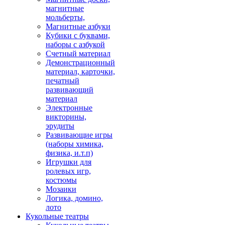
магнитные
мольберты,
Магнитные азбуки
Кубики с буквами,
наборы с азбукой
Счетный материал
Демонстрационный
материал, карточки,
печатный
развивающий
материал
Электронные
викторины,
эрудиты
Развивающие игры
(наборы химика,
физика, и.т.п)
Игрушки для
ролевых игр,
костюмы
Мозаики
Логика, домино,
лото
Кукольные театры