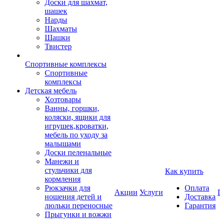
Доски для шахмат,
шашек
Нарды
Шахматы
Шашки
Твистер
Спортивные комплексы
Спортивные
комплексы
Детская мебель
Хозтовары
Ванны, горшки,
коляски, ящики для
игрушек,кроватки,
мебель по уходу за
малышами
Доски пеленальные
Манежи и
стульчики для
Как купить
кормления
Рюкзачки для
Оплата
Акции
Услуги
ношения детей и
Доставка
люльки переносные
Гарантия
Прыгунки и вожжи