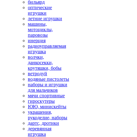
бильярд
оптические
игрушки
летние игрушки
машины,
мотоциклы,
паровозы
инерция
радиоуправляемая
игрушка
волчки,
данкосекки,
крутяшки, бобы
ветродуй
водяные пистолеты
наборы и игрушки
для мальчиков
мячи спортивные
гироскутеры
ЮЮ, минискейты
украшения,
рукоделие, наборы
дартс, дротики
деревянная
игрушка