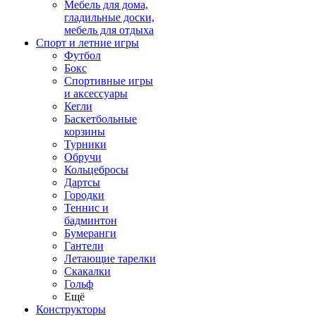
Мебель для дома,
гладильные доски,
мебель для отдыха
Спорт и летние игры
Футбол
Бокс
Спортивные игры
и аксессуары
Кегли
Баскетбольные
корзины
Турники
Обручи
Кольцебросы
Дартсы
Городки
Теннис и
бадминтон
Бумеранги
Гантели
Летающие тарелки
Скакалки
Гольф
Ещё
Конструкторы