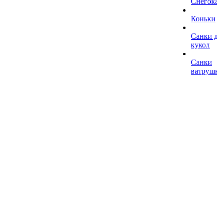
Снегок
Коньки
Санки 
кукол
Санки
ватруш