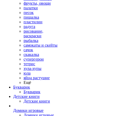
фрукты, овощи
палатки
песок
пищалка
пластилин
радуга
рисование,
раскраски
рыбалка
самокаты и скейты
сачок
скакалка
супергерои
тетрис
хула-хупы
юла
яйца растущие
Ещё
Букварик
Букварик
Детские книги
Детские книги
Домики игровые
Домики игровые