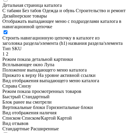
Детальная страница каталога
С табами
Без табов
Одежда и обувь
Строительство и ремонт
Дизайнерские товары
Отображать выпадающее меню с подразделами каталога в
навигационной цепочке
Строить навигационную цепочку в каталоге из
заголовка раздела/элемента (h1)
названия раздела/элемента
Тип SKU
1
2
Режим показа детальной картинки
Всплывающее окно
Лупа
Положение выпадающего меню каталога
Прижато к верху
На уровне активной ссылки
Вид отображения выпадающего меню каталога
Справа
Снизу
Режим показа просмотренных товаров
Быстрый
Стандартный
Блок ранее вы смотрели
Вертикальные блоки
Горизонтальные блоки
Вид отображения наличия
Списком
Списком/Картой
Картой
Вид отзывов
Стандартные
Расширенные