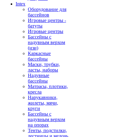
Intex
Оборудование для
бассейнов
Игровые центры -
батуты
Игровые центры
Бассейны с
надувным верхом
(изи)
Каркасные
бассейны
Маски, трубки,
ласты, наборы
Надувные
бассейны
Матрасы, плотики,
кресла
Нарукавники,
жилеты, мячи,
круги
Бассейны с
надувным верхом
на опорах
Тенты, подстилки,
лестницы и мелочь