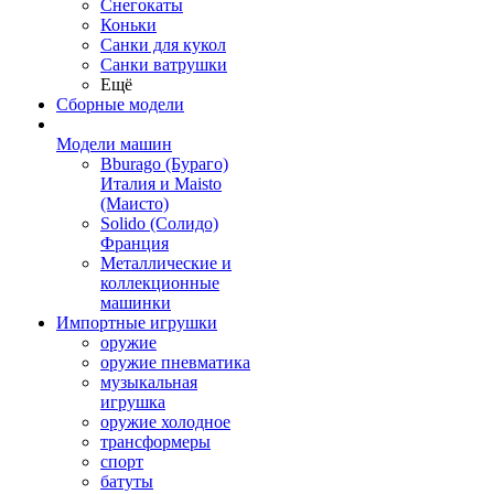
Снегокаты
Коньки
Санки для кукол
Санки ватрушки
Ещё
Сборные модели
Модели машин
Bburago (Бураго)
Италия и Maisto
(Маисто)
Solido (Солидо)
Франция
Металлические и
коллекционные
машинки
Импортные игрушки
оружие
оружие пневматика
музыкальная
игрушка
оружие холодное
трансформеры
спорт
батуты