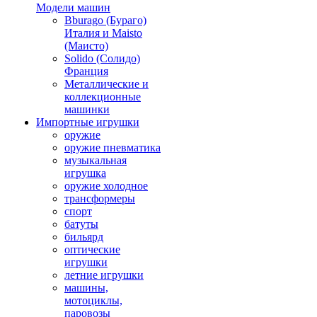
Модели машин
Bburago (Бураго)
Италия и Maisto
(Маисто)
Solido (Солидо)
Франция
Металлические и
коллекционные
машинки
Импортные игрушки
оружие
оружие пневматика
музыкальная
игрушка
оружие холодное
трансформеры
спорт
батуты
бильярд
оптические
игрушки
летние игрушки
машины,
мотоциклы,
паровозы