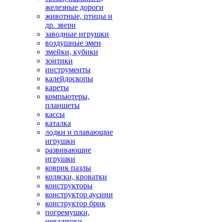
железные дороги
животные, птицы и
др. звери
заводные игрушки
воздушные змеи
змейки, кубики
зонтики
инструменты
калейдоскопы
кареты
компьютеры,
планшеты
кассы
каталка
лодки и плавающие
игрушки
развивающие
игрушки
коврик пазлы
коляски, кроватки
конструкторы
конструктор аусини
конструктор брик
погремушки,
неваляшки