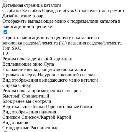
Детальная страница каталога
С табами
Без табов
Одежда и обувь
Строительство и ремонт
Дизайнерские товары
Отображать выпадающее меню с подразделами каталога в
навигационной цепочке
Строить навигационную цепочку в каталоге из
заголовка раздела/элемента (h1)
названия раздела/элемента
Тип SKU
1
2
Режим показа детальной картинки
Всплывающее окно
Лупа
Положение выпадающего меню каталога
Прижато к верху
На уровне активной ссылки
Вид отображения выпадающего меню каталога
Справа
Снизу
Режим показа просмотренных товаров
Быстрый
Стандартный
Блок ранее вы смотрели
Вертикальные блоки
Горизонтальные блоки
Вид отображения наличия
Списком
Списком/Картой
Картой
Вид отзывов
Стандартные
Расширенные