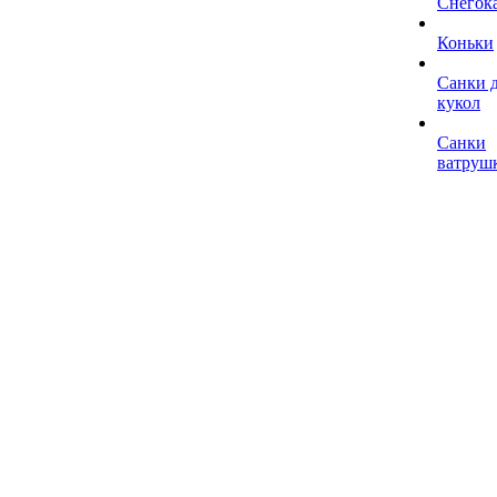
Снегок
Коньки
Санки 
кукол
Санки
ватруш