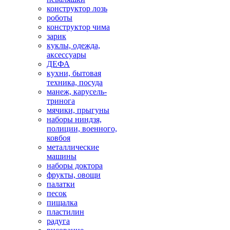
конструктор лозь
роботы
конструктор чима
зарик
куклы, одежда,
аксессуары
ДЕФА
кухни, бытовая
техника, посуда
манеж, карусель-
тринога
мячики, прыгуны
наборы ниндзя,
полиции, военного,
ковбоя
металлические
машины
наборы доктора
фрукты, овощи
палатки
песок
пищалка
пластилин
радуга