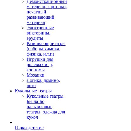
Демонстрационный
материал, карточки,
печатный
развивающий
материал
Электронные
викторины,
эрудиты
Развивающие игры
(наборы химика,
физика, и.т.п)
Игрушки для
ролевых игр,
костюмы
Мозаики
Логика, домино,
лото
Кукольные театры
Кукольные театры
Би-Ба-Бо,
пальчиковые
театры, одежда для
кукол
Горки детские