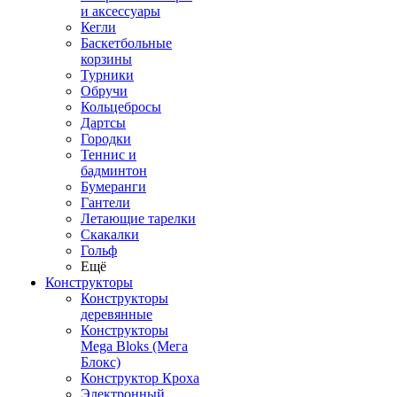
и аксессуары
Кегли
Баскетбольные
корзины
Турники
Обручи
Кольцебросы
Дартсы
Городки
Теннис и
бадминтон
Бумеранги
Гантели
Летающие тарелки
Скакалки
Гольф
Ещё
Конструкторы
Конструкторы
деревянные
Конструкторы
Mega Bloks (Мега
Блокс)
Конструктор Кроха
Электронный