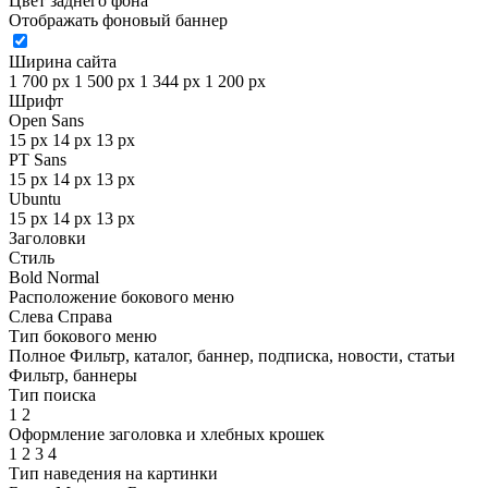
Цвет заднего фона
Отображать фоновый баннер
Ширина сайта
1 700 px
1 500 px
1 344 px
1 200 px
Шрифт
Open Sans
15 px
14 px
13 px
PT Sans
15 px
14 px
13 px
Ubuntu
15 px
14 px
13 px
Заголовки
Стиль
Bold
Normal
Расположение бокового меню
Слева
Справа
Тип бокового меню
Полное
Фильтр, каталог, баннер, подписка, новости, статьи
Фильтр, баннеры
Тип поиска
1
2
Оформление заголовка и хлебных крошек
1
2
3
4
Тип наведения на картинки