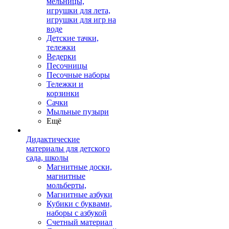
мельницы,
игрушки для лета,
игрушки для игр на
воде
Детские тачки,
тележки
Ведерки
Песочницы
Песочные наборы
Тележки и
корзинки
Сачки
Мыльные пузыри
Ещё
Дидактические
материалы для детского
сада, школы
Магнитные доски,
магнитные
мольберты,
Магнитные азбуки
Кубики с буквами,
наборы с азбукой
Счетный материал