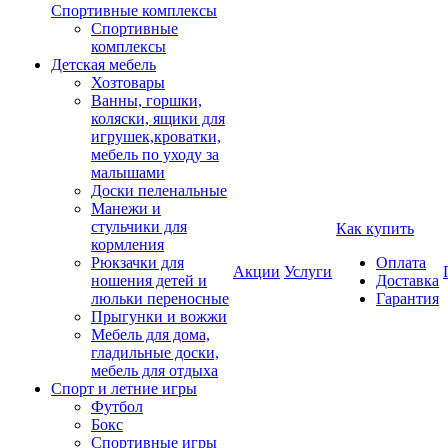
Спортивные комплексы
Спортивные
комплексы
Детская мебель
Хозтовары
Ванны, горшки,
коляски, ящики для
игрушек,кроватки,
мебель по уходу за
малышами
Доски пеленальные
Манежи и
стульчики для
Как купить
кормления
Рюкзачки для
Оплата
Акции
Услуги
ношения детей и
Доставка
люльки переносные
Гарантия
Прыгунки и вожжи
Мебель для дома,
гладильные доски,
мебель для отдыха
Спорт и летние игры
Футбол
Бокс
Спортивные игры