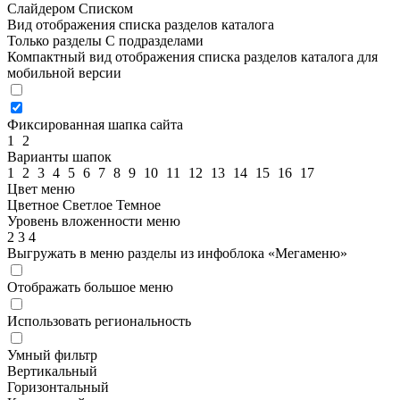
Слайдером
Списком
Вид отображения списка разделов каталога
Только разделы
С подразделами
Компактный вид отображения списка разделов каталога для
мобильной версии
Фиксированная шапка сайта
1
2
Варианты шапок
1
2
3
4
5
6
7
8
9
10
11
12
13
14
15
16
17
Цвет меню
Цветное
Светлое
Темное
Уровень вложенности меню
2
3
4
Выгружать в меню разделы из инфоблока «Мегаменю»
Отображать большое меню
Использовать региональность
Умный фильтр
Вертикальный
Горизонтальный