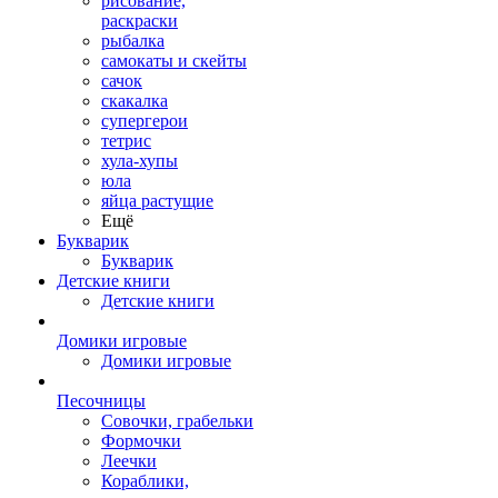
рисование,
раскраски
рыбалка
самокаты и скейты
сачок
скакалка
супергерои
тетрис
хула-хупы
юла
яйца растущие
Ещё
Букварик
Букварик
Детские книги
Детские книги
Домики игровые
Домики игровые
Песочницы
Совочки, грабельки
Формочки
Леечки
Кораблики,