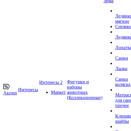
Зима
Ледянк
мягкие
Снежко
Ледянк
Лопатк
Санки
Лыжи
Санки
Фигурки и
Интересы 2
коляска
наборы
Интересы
Маркет
животных
Акции
Матрас
(Коллекционные)
для сан
прочее
Клюшк
шайбы