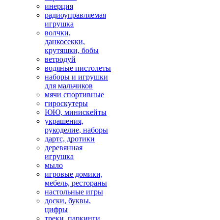
инерция
радиоуправляемая
игрушка
волчки,
данкосекки,
крутяшки, бобы
ветродуй
водяные пистолеты
наборы и игрушки
для мальчиков
мячи спортивные
гироскутеры
ЮЮ, минискейты
украшения,
рукоделие, наборы
дартс, дротики
деревянная
игрушка
мыло
игровые домики,
мебель, рестораны
настольные игры
доски, буквы,
цифры
треки, паркинги,