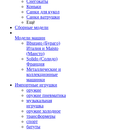
Снегокаты
Коньки
Санки для кукол
Санки ватрушки
Ещё
Сборные модели
Модели машин
Bburago (Бураго)
Италия и Maisto
(Маисто)
Solido (Солидо)
Франция
Металлические и
коллекционные
машинки
Импортные игрушки
оружие
оружие пневматика
музыкальная
игрушка
оружие холодное
трансформеры
спорт
батуты