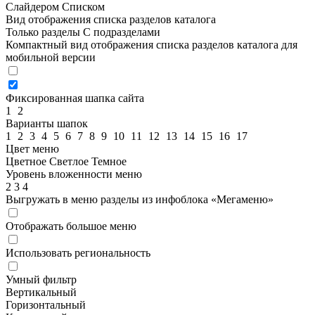
Слайдером
Списком
Вид отображения списка разделов каталога
Только разделы
С подразделами
Компактный вид отображения списка разделов каталога для
мобильной версии
Фиксированная шапка сайта
1
2
Варианты шапок
1
2
3
4
5
6
7
8
9
10
11
12
13
14
15
16
17
Цвет меню
Цветное
Светлое
Темное
Уровень вложенности меню
2
3
4
Выгружать в меню разделы из инфоблока «Мегаменю»
Отображать большое меню
Использовать региональность
Умный фильтр
Вертикальный
Горизонтальный