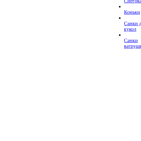
Снегок
Коньки
Санки 
кукол
Санки
ватруш