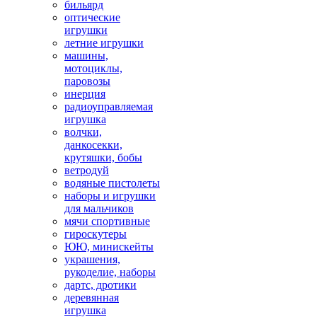
бильярд
оптические
игрушки
летние игрушки
машины,
мотоциклы,
паровозы
инерция
радиоуправляемая
игрушка
волчки,
данкосекки,
крутяшки, бобы
ветродуй
водяные пистолеты
наборы и игрушки
для мальчиков
мячи спортивные
гироскутеры
ЮЮ, минискейты
украшения,
рукоделие, наборы
дартс, дротики
деревянная
игрушка