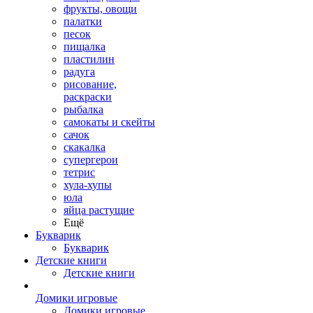
фрукты, овощи
палатки
песок
пищалка
пластилин
радуга
рисование,
раскраски
рыбалка
самокаты и скейты
сачок
скакалка
супергерои
тетрис
хула-хупы
юла
яйца растущие
Ещё
Букварик
Букварик
Детские книги
Детские книги
Домики игровые
Домики игровые