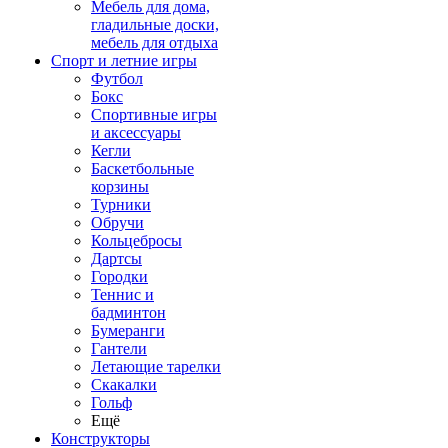
Мебель для дома,
гладильные доски,
мебель для отдыха
Спорт и летние игры
Футбол
Бокс
Спортивные игры
и аксессуары
Кегли
Баскетбольные
корзины
Турники
Обручи
Кольцебросы
Дартсы
Городки
Теннис и
бадминтон
Бумеранги
Гантели
Летающие тарелки
Скакалки
Гольф
Ещё
Конструкторы