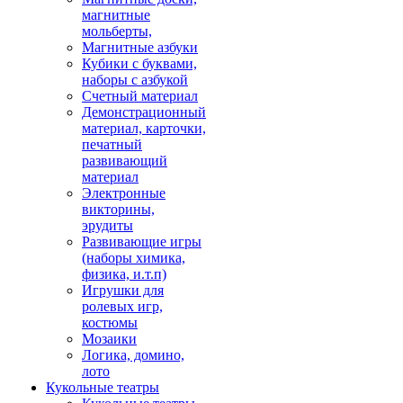
магнитные
мольберты,
Магнитные азбуки
Кубики с буквами,
наборы с азбукой
Счетный материал
Демонстрационный
материал, карточки,
печатный
развивающий
материал
Электронные
викторины,
эрудиты
Развивающие игры
(наборы химика,
физика, и.т.п)
Игрушки для
ролевых игр,
костюмы
Мозаики
Логика, домино,
лото
Кукольные театры