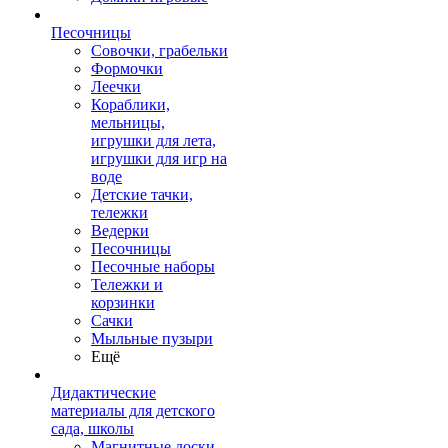
Песочницы
Совочки, грабельки
Формочки
Леечки
Кораблики,
мельницы,
игрушки для лета,
игрушки для игр на
воде
Детские тачки,
тележки
Ведерки
Песочницы
Песочные наборы
Тележки и
корзинки
Сачки
Мыльные пузыри
Ещё
Дидактические
материалы для детского
сада, школы
Магнитные доски,