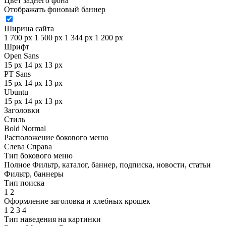
Цвет заднего фона
Отображать фоновый баннер
Ширина сайта
1 700 px
1 500 px
1 344 px
1 200 px
Шрифт
Open Sans
15 px
14 px
13 px
PT Sans
15 px
14 px
13 px
Ubuntu
15 px
14 px
13 px
Заголовки
Стиль
Bold
Normal
Расположение бокового меню
Слева
Справа
Тип бокового меню
Полное
Фильтр, каталог, баннер, подписка, новости, статьи
Фильтр, баннеры
Тип поиска
1
2
Оформление заголовка и хлебных крошек
1
2
3
4
Тип наведения на картинки