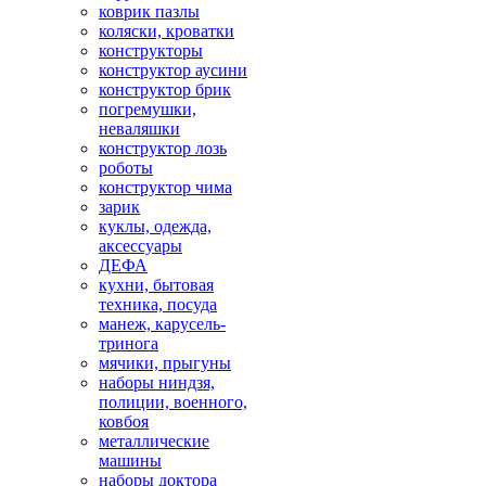
коврик пазлы
коляски, кроватки
конструкторы
конструктор аусини
конструктор брик
погремушки,
неваляшки
конструктор лозь
роботы
конструктор чима
зарик
куклы, одежда,
аксессуары
ДЕФА
кухни, бытовая
техника, посуда
манеж, карусель-
тринога
мячики, прыгуны
наборы ниндзя,
полиции, военного,
ковбоя
металлические
машины
наборы доктора