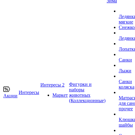
Зима
Ледянк
мягкие
Снежко
Ледянк
Лопатк
Санки
Лыжи
Санки
Фигурки и
Интересы 2
коляска
наборы
Интересы
Маркет
животных
Акции
Матрас
(Коллекционные)
для сан
прочее
Клюшк
шайбы