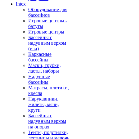
Intex
Оборудование для
бассейнов
Игровые центры -
батуты
Игровые центры
Бассейны с
надувным верхом
(изи)
Каркасные
бассейны
Маски, трубки,
ласты, наборы
Надувные
бассейны
Матрасы, плотики,
кресла
Нарукавники,
жилеты, мячи,
круги
Бассейны с
надувным верхом
на опорах
Тенты, подстилки,
лестницы и мелочь