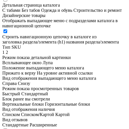
Детальная страница каталога
С табами
Без табов
Одежда и обувь
Строительство и ремонт
Дизайнерские товары
Отображать выпадающее меню с подразделами каталога в
навигационной цепочке
Строить навигационную цепочку в каталоге из
заголовка раздела/элемента (h1)
названия раздела/элемента
Тип SKU
1
2
Режим показа детальной картинки
Всплывающее окно
Лупа
Положение выпадающего меню каталога
Прижато к верху
На уровне активной ссылки
Вид отображения выпадающего меню каталога
Справа
Снизу
Режим показа просмотренных товаров
Быстрый
Стандартный
Блок ранее вы смотрели
Вертикальные блоки
Горизонтальные блоки
Вид отображения наличия
Списком
Списком/Картой
Картой
Вид отзывов
Стандартные
Расширенные