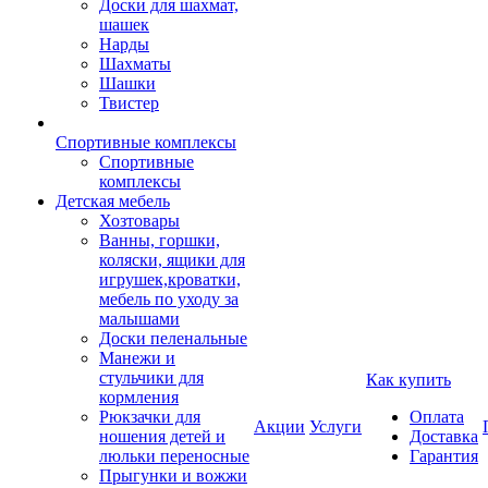
Доски для шахмат,
шашек
Нарды
Шахматы
Шашки
Твистер
Спортивные комплексы
Спортивные
комплексы
Детская мебель
Хозтовары
Ванны, горшки,
коляски, ящики для
игрушек,кроватки,
мебель по уходу за
малышами
Доски пеленальные
Манежи и
стульчики для
Как купить
кормления
Рюкзачки для
Оплата
Акции
Услуги
ношения детей и
Доставка
люльки переносные
Гарантия
Прыгунки и вожжи