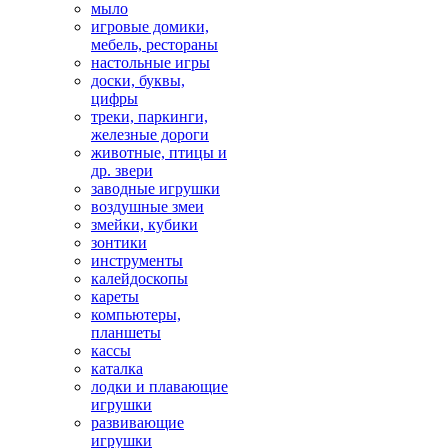
мыло
игровые домики,
мебель, рестораны
настольные игры
доски, буквы,
цифры
треки, паркинги,
железные дороги
животные, птицы и
др. звери
заводные игрушки
воздушные змеи
змейки, кубики
зонтики
инструменты
калейдоскопы
кареты
компьютеры,
планшеты
кассы
каталка
лодки и плавающие
игрушки
развивающие
игрушки