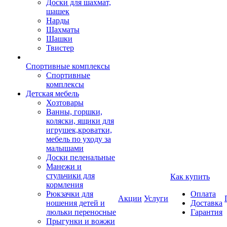
Доски для шахмат,
шашек
Нарды
Шахматы
Шашки
Твистер
Спортивные комплексы
Спортивные
комплексы
Детская мебель
Хозтовары
Ванны, горшки,
коляски, ящики для
игрушек,кроватки,
мебель по уходу за
малышами
Доски пеленальные
Манежи и
стульчики для
Как купить
кормления
Рюкзачки для
Оплата
Акции
Услуги
ношения детей и
Доставка
люльки переносные
Гарантия
Прыгунки и вожжи