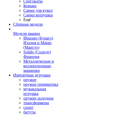
Снегокаты
Коньки
Санки для кукол
Санки ватрушки
Ещё
Сборные модели
Модели машин
Bburago (Бураго)
Италия и Maisto
(Маисто)
Solido (Солидо)
Франция
Металлические и
коллекционные
машинки
Импортные игрушки
оружие
оружие пневматика
музыкальная
игрушка
оружие холодное
трансформеры
спорт
батуты