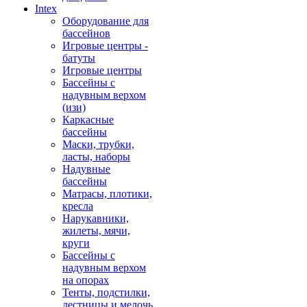
Intex
Оборудование для
бассейнов
Игровые центры -
батуты
Игровые центры
Бассейны с
надувным верхом
(изи)
Каркасные
бассейны
Маски, трубки,
ласты, наборы
Надувные
бассейны
Матрасы, плотики,
кресла
Нарукавники,
жилеты, мячи,
круги
Бассейны с
надувным верхом
на опорах
Тенты, подстилки,
лестницы и мелочь