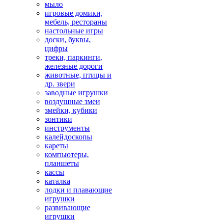
мыло
игровые домики,
мебель, рестораны
настольные игры
доски, буквы,
цифры
треки, паркинги,
железные дороги
животные, птицы и
др. звери
заводные игрушки
воздушные змеи
змейки, кубики
зонтики
инструменты
калейдоскопы
кареты
компьютеры,
планшеты
кассы
каталка
лодки и плавающие
игрушки
развивающие
игрушки