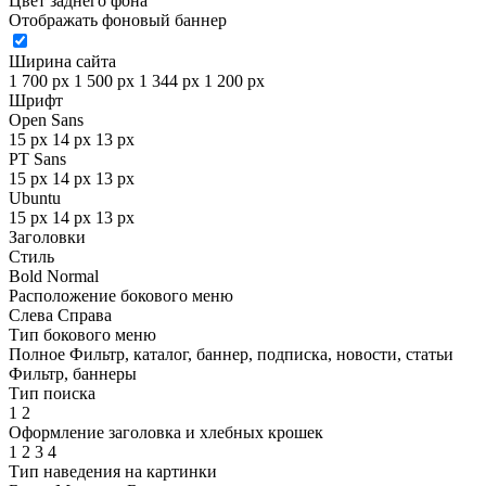
Цвет заднего фона
Отображать фоновый баннер
Ширина сайта
1 700 px
1 500 px
1 344 px
1 200 px
Шрифт
Open Sans
15 px
14 px
13 px
PT Sans
15 px
14 px
13 px
Ubuntu
15 px
14 px
13 px
Заголовки
Стиль
Bold
Normal
Расположение бокового меню
Слева
Справа
Тип бокового меню
Полное
Фильтр, каталог, баннер, подписка, новости, статьи
Фильтр, баннеры
Тип поиска
1
2
Оформление заголовка и хлебных крошек
1
2
3
4
Тип наведения на картинки