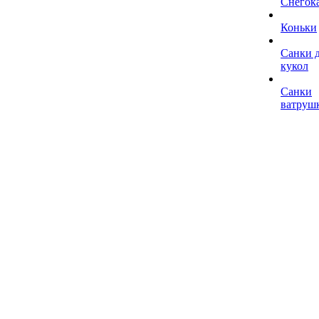
Снегок
Коньки
Санки 
кукол
Санки
ватруш