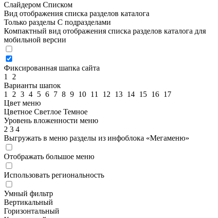
Слайдером
Списком
Вид отображения списка разделов каталога
Только разделы
С подразделами
Компактный вид отображения списка разделов каталога для
мобильной версии
Фиксированная шапка сайта
1
2
Варианты шапок
1
2
3
4
5
6
7
8
9
10
11
12
13
14
15
16
17
Цвет меню
Цветное
Светлое
Темное
Уровень вложенности меню
2
3
4
Выгружать в меню разделы из инфоблока «Мегаменю»
Отображать большое меню
Использовать региональность
Умный фильтр
Вертикальный
Горизонтальный