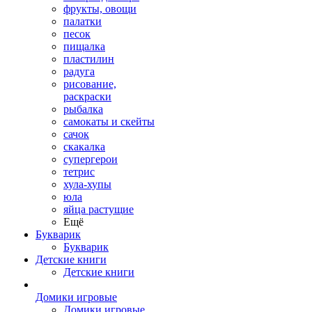
фрукты, овощи
палатки
песок
пищалка
пластилин
радуга
рисование,
раскраски
рыбалка
самокаты и скейты
сачок
скакалка
супергерои
тетрис
хула-хупы
юла
яйца растущие
Ещё
Букварик
Букварик
Детские книги
Детские книги
Домики игровые
Домики игровые