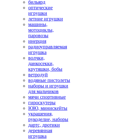
бильярд
оптические
игрушки
летние игрушки
машины,
мотоциклы,
паровозы
инерция
радиоуправляемая
игрушка
волчки,
данкосекки,
крутяшки, бобы
ветродуй
водяные пистолеты
наборы и игрушки
для мальчиков
мячи спортивные
гироскутеры
ЮЮ, минискейты
украшения,
рукоделие, наборы
дартс, дротики
деревянная
игрушка