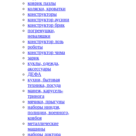
коврик пазлы
коляски, кроватки
конструкторы
конструктор аусини
конструктор брик
погремушки,
неваляшки
конструктор лозь
роботы
конструктор чима
зарик
куклы, одежда,
аксессуары
ДЕФА
кухни, бытовая
техника, посуда
манеж, карусель-
тринога
мячики, прыгуны
наборы ниндзя,
полиции, военного,
ковбоя
металлические
машины
наборы доктора