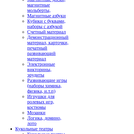
магнитные
мольберты,
Магнитные азбуки
Кубики с буквами,
наборы с азбукой
Счетный материал
Демонстрационный
материал, карточки,
печатный
развивающий
материал
Электронные
викторины,
эрудиты
Развивающие игры
(наборы химика,
физика, и.т.п)
Игрушки для
ролевых игр,
костюмы
Мозаики
Логика, домино,
лото
Кукольные театры