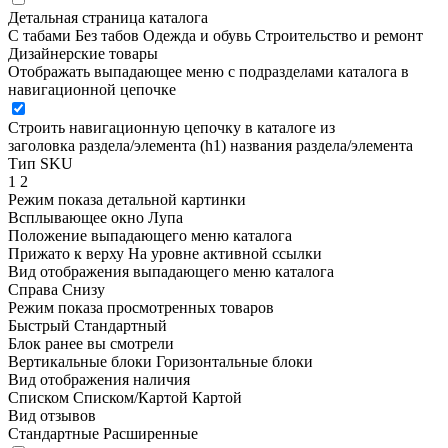
Детальная страница каталога
С табами
Без табов
Одежда и обувь
Строительство и ремонт
Дизайнерские товары
Отображать выпадающее меню с подразделами каталога в
навигационной цепочке
Строить навигационную цепочку в каталоге из
заголовка раздела/элемента (h1)
названия раздела/элемента
Тип SKU
1
2
Режим показа детальной картинки
Всплывающее окно
Лупа
Положение выпадающего меню каталога
Прижато к верху
На уровне активной ссылки
Вид отображения выпадающего меню каталога
Справа
Снизу
Режим показа просмотренных товаров
Быстрый
Стандартный
Блок ранее вы смотрели
Вертикальные блоки
Горизонтальные блоки
Вид отображения наличия
Списком
Списком/Картой
Картой
Вид отзывов
Стандартные
Расширенные