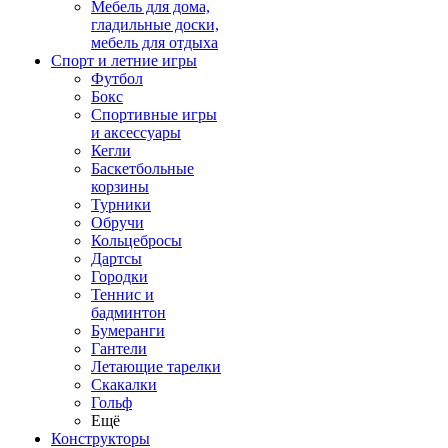
Мебель для дома,
гладильные доски,
мебель для отдыха
Спорт и летние игры
Футбол
Бокс
Спортивные игры
и аксессуары
Кегли
Баскетбольные
корзины
Турники
Обручи
Кольцебросы
Дартсы
Городки
Теннис и
бадминтон
Бумеранги
Гантели
Летающие тарелки
Скакалки
Гольф
Ещё
Конструкторы