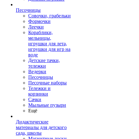
Песочницы
Совочки, грабельки
Формочки
Леечки
Кораблики,
мельницы,
игрушки для лета,
игрушки для игр на
воде
Детские тачки,
тележки
Ведерки
Песочницы
Песочные наборы
Тележки и
корзинки
Сачки
Мыльные пузыри
Ещё
Дидактические
материалы для детского
сада, школы
Магнитные доски,