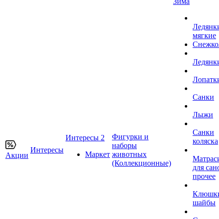
Зима
Ледянк
мягкие
Снежко
Ледянк
Лопатк
Санки
Лыжи
Санки
Фигурки и
Интересы 2
коляска
наборы
Интересы
Маркет
животных
Акции
Матрас
(Коллекционные)
для сан
прочее
Клюшк
шайбы